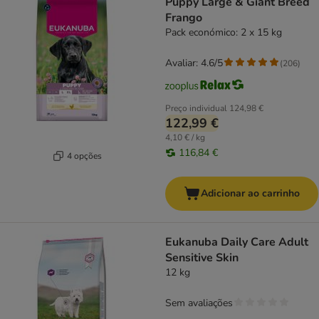
Puppy Large & Giant Breed
Frango
Pack económico: 2 x 15 kg
Avaliar: 4.6/5
(
206
)
Preço individual
124,98 €
122,99 €
4,10 € / kg
116,84 €
4 opções
Adicionar ao carrinho
Eukanuba Daily Care Adult
Sensitive Skin
12 kg
Sem avaliações