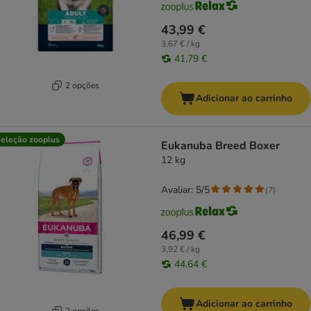
43,99 €
3,67 € / kg
41,79 €
2 opções
Adicionar ao carrinho
eleção zooplus
Eukanuba Breed Boxer
12 kg
Avaliar: 5/5
(
7
)
46,99 €
3,92 € / kg
44,64 €
Adicionar ao carrinho
2 opções