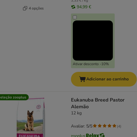
3,33 € / kg
94,99 €
4 opções
Ativar desconto -10%
Adicionar ao carrinho
eleção zooplus
Eukanuba Breed Pastor
Alemão
12 kg
Avaliar: 5/5
(
4
)