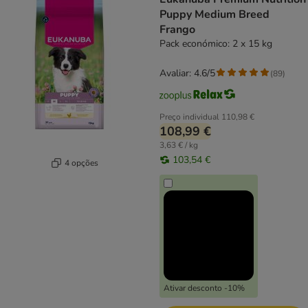
Puppy Medium Breed
Frango
Pack económico: 2 x 15 kg
Avaliar: 4.6/5
(
89
)
Preço individual
110,98 €
108,99 €
3,63 € / kg
103,54 €
4 opções
Ativar desconto -10%