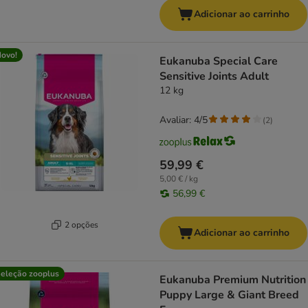
Adicionar ao carrinho
ovo!
Eukanuba Special Care
Sensitive Joints Adult
12 kg
Avaliar: 4/5
(
2
)
59,99 €
5,00 € / kg
56,99 €
2 opções
Adicionar ao carrinho
eleção zooplus
Eukanuba Premium Nutrition
Puppy Large & Giant Breed