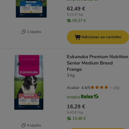
62,49 €
5,21 € / kg
59,37 €
2 opções
Adicionar ao carrinho
Eukanuba Premium Nutrition
Senior Medium Breed
Frango
3 kg
Avaliar: 4.4/5
(
25
)
16,29 €
5,43 € / kg
15,48 €
4 opções