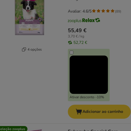
Avaliar: 4.6/5
(
89
)
55,49 €
3,70 € / kg
52,72 €
4 opções
Ativar desconto -10%
Adicionar ao carrinho
eleção zooplus