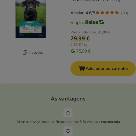
Avaliar: 4.6/5
(
203
)
Preço individual
81,98 €
79,99 €
2,67 € / kg
75,99 €
4 opções
Adicionar ao carrinho
As vantagens
Ative o serviço zooplus Relax e poupe 5 % em cada encomenda