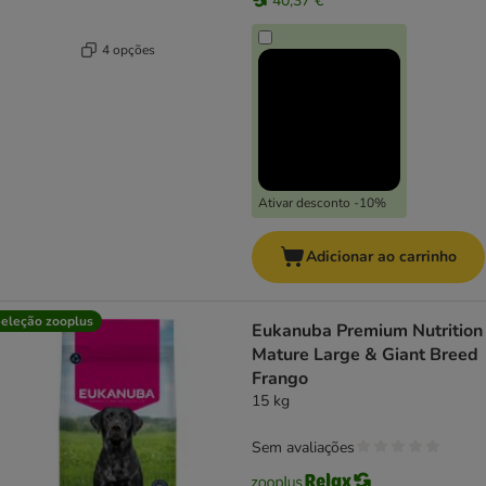
40,37 €
4 opções
Ativar desconto -10%
Adicionar ao carrinho
eleção zooplus
Eukanuba Premium Nutrition
Mature Large & Giant Breed
Frango
15 kg
Sem avaliações