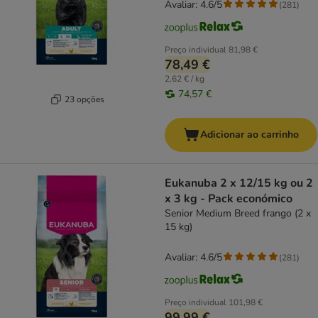
Avaliar: 4.6/5
(
281
)
Preço individual
81,98 €
78,49 €
2,62 € / kg
74,57 €
23 opções
Adicionar ao carrinho
Eukanuba 2 x 12/15 kg ou 2
x 3 kg - Pack económico
Senior Medium Breed frango (2 x
15 kg)
Avaliar: 4.6/5
(
281
)
Preço individual
101,98 €
99,99 €