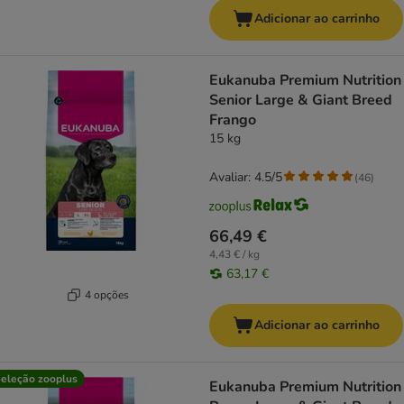
Adicionar ao carrinho
Eukanuba Premium Nutrition
Senior Large & Giant Breed
Frango
15 kg
Avaliar: 4.5/5
(
46
)
66,49 €
4,43 € / kg
63,17 €
4 opções
Adicionar ao carrinho
eleção zooplus
Eukanuba Premium Nutrition