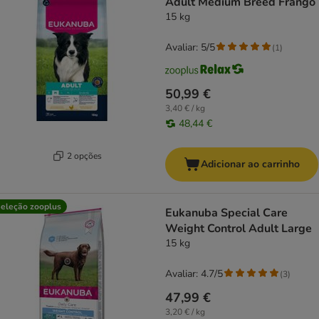
Adult Medium Breed Frango
15 kg
Avaliar: 5/5
(
1
)
50,99 €
3,40 € / kg
48,44 €
2 opções
Adicionar ao carrinho
eleção zooplus
Eukanuba Special Care
Weight Control Adult Large
15 kg
Avaliar: 4.7/5
(
3
)
47,99 €
3,20 € / kg