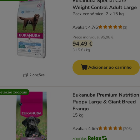
Eukanuba Special Care
Weight Control Adult Large
Pack económico: 2 x 15 kg
Avaliar: 4.7/5
(
3
)
Preço individual
95,98 €
94,49 €
3,15 € / kg
Adicionar ao carrinho
2 opções
eleção zooplus
Eukanuba Premium Nutrition
Puppy Large & Giant Breed
Frango
15 kg
Avaliar: 4.6/5
(
206
)