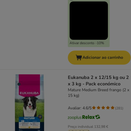
Ativar desconto -10%
Adicionar ao carrinho
Eukanuba 2 x 12/15 kg ou 2
x 3 kg - Pack económico
Mature Medium Breed frango (2 x
15 kg)
Avaliar: 4.6/5
(
281
)
Preço individual
132,98 €