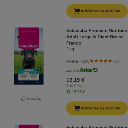
Adicionar ao carrinho
Eukanuba Premium Nutrition
Adult Large & Giant Breed
Frango
3 kg
Avaliar: 4.6/5
(
203
)
16,19 €
5,40 € / kg
15,38 €
4 opções
Adicionar ao carrinho
Eukanuba Premium Nutrition