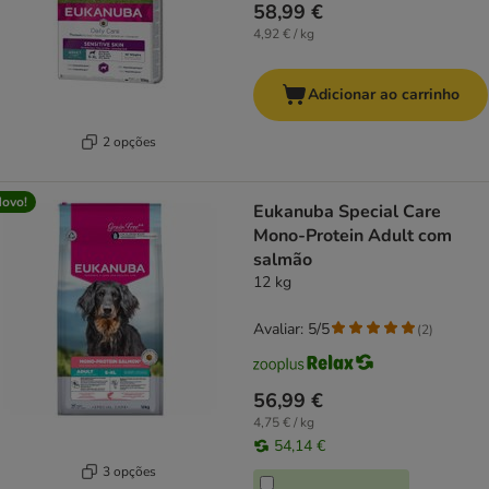
58,99 €
4,92 € / kg
Adicionar ao carrinho
2 opções
ovo!
Eukanuba Special Care
Mono-Protein Adult com
salmão
12 kg
Avaliar: 5/5
(
2
)
56,99 €
4,75 € / kg
54,14 €
3 opções