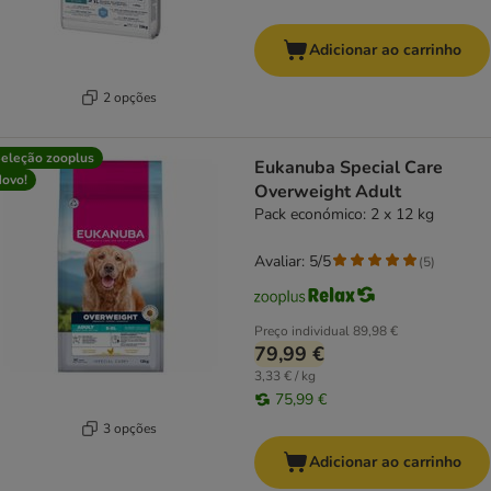
Adicionar ao carrinho
2 opções
eleção zooplus
Eukanuba Special Care
ovo!
Overweight Adult
Pack económico: 2 x 12 kg
Avaliar: 5/5
(
5
)
Preço individual
89,98 €
79,99 €
3,33 € / kg
75,99 €
3 opções
Adicionar ao carrinho