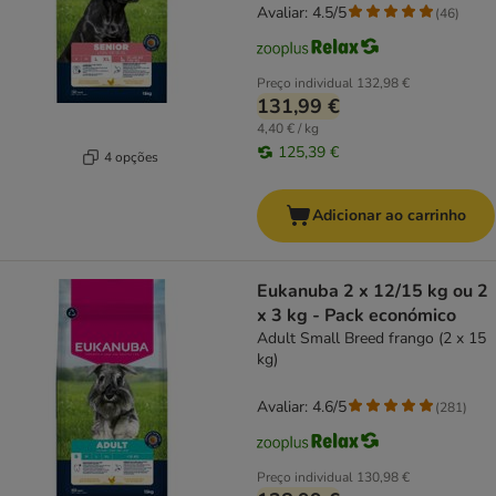
Avaliar: 4.5/5
(
46
)
Preço individual
132,98 €
131,99 €
4,40 € / kg
125,39 €
4 opções
Adicionar ao carrinho
Eukanuba 2 x 12/15 kg ou 2
x 3 kg - Pack económico
Adult Small Breed frango (2 x 15
kg)
Avaliar: 4.6/5
(
281
)
Preço individual
130,98 €