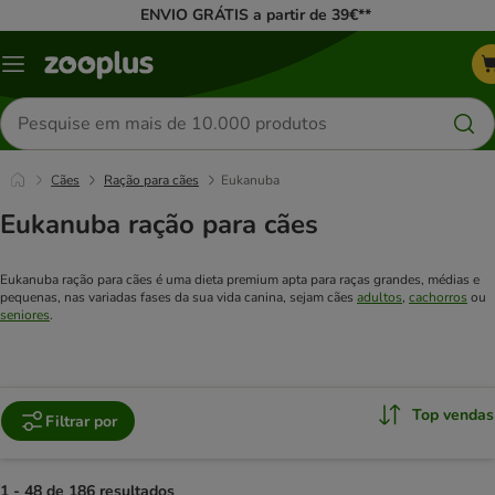
ENVIO GRÁTIS a partir de 39€**
Menu
Pesquisar
produtos
Cães
Ração para cães
Eukanuba
Eukanuba ração para cães
Eukanuba ração para cães é uma dieta premium apta para raças grandes, médias e
pequenas, nas variadas fases da sua vida canina, sejam cães
adultos
,
cachorros
ou
seniores
.
Top vendas
Filtrar por
1 - 48 de 186 resultados