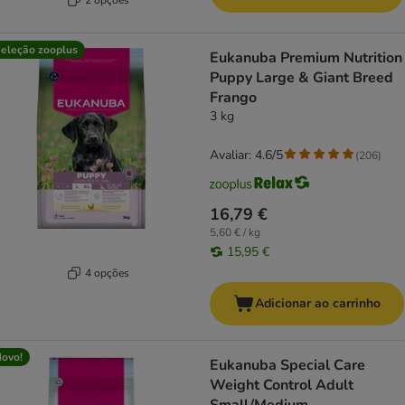
eleção zooplus
Eukanuba Premium Nutrition
Puppy Large & Giant Breed
Frango
3 kg
Avaliar: 4.6/5
(
206
)
16,79 €
5,60 € / kg
15,95 €
4 opções
Adicionar ao carrinho
ovo!
Eukanuba Special Care
Weight Control Adult