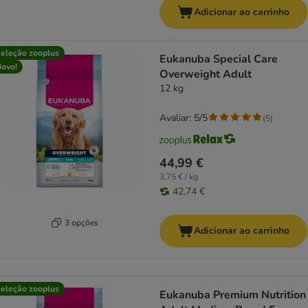
Adicionar ao carrinho
eleção zooplus
Eukanuba Special Care
ovo!
Overweight Adult
12 kg
Avaliar: 5/5
(
5
)
44,99 €
3,75 € / kg
42,74 €
3 opções
Adicionar ao carrinho
eleção zooplus
Eukanuba Premium Nutrition