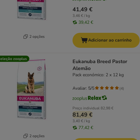
41,49 €
3,46 € / kg
39,42 €
2 opções
Adicionar ao carrinho
eleção zooplus
Eukanuba Breed Pastor
Alemão
Pack económico: 2 x 12 kg
Avaliar: 5/5
(
4
)
Preço individual
82,98 €
81,49 €
3,40 € / kg
77,42 €
2 opções