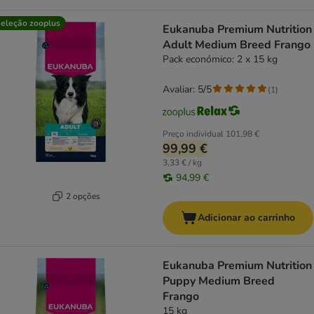
eleção zooplus
Eukanuba Premium Nutrition
Adult Medium Breed Frango
Pack económico: 2 x 15 kg
Avaliar: 5/5
(
1
)
Preço individual
101,98 €
99,99 €
3,33 € / kg
94,99 €
2 opções
Adicionar ao carrinho
Eukanuba Premium Nutrition
Puppy Medium Breed
Frango
15 kg