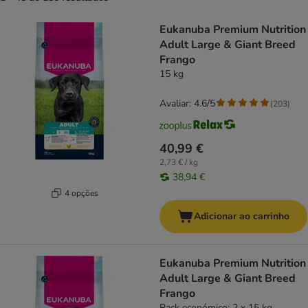
product items have been changed
Eukanuba Premium Nutrition
Adult Large & Giant Breed
Frango
15 kg
Avaliar: 4.6/5
(
203
)
40,99 €
2,73 € / kg
38,94 €
4 opções
Adicionar ao carrinho
Eukanuba Premium Nutrition
Adult Large & Giant Breed
Frango
Pack económico: 2 x 15 kg