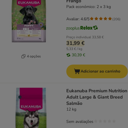
Frango
Pack económico: 2 x 3 kg
Avaliar: 4.6/5
(
206
)
Preço individual
33,58 €
31,99 €
5,33 € / kg
30,39 €
4 opções
Adicionar ao carrinho
Eukanuba Premium Nutrition
Adult Large & Giant Breed
Salmão
12 kg
Sem avaliações