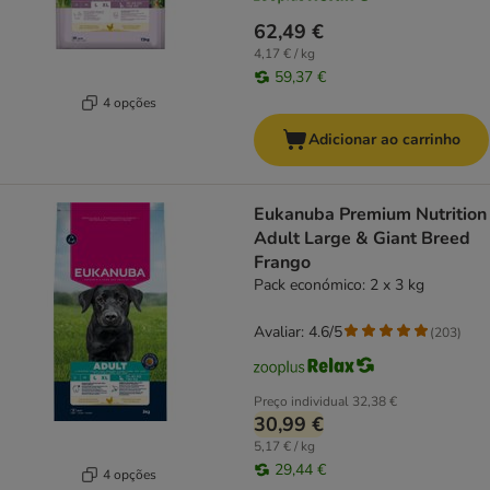
62,49 €
4,17 € / kg
59,37 €
4 opções
Adicionar ao carrinho
Eukanuba Premium Nutrition
Adult Large & Giant Breed
Frango
Pack económico: 2 x 3 kg
Avaliar: 4.6/5
(
203
)
Preço individual
32,38 €
30,99 €
5,17 € / kg
29,44 €
4 opções