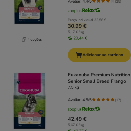
Avaliar: 4.4/5
(
25
)
Preço individual
32,58 €
30,99 €
5,17 € / kg
29,44 €
4 opções
Adicionar ao carrinho
Eukanuba Premium Nutrition
Senior Small Breed Frango
7,5 kg
Avaliar: 4.8/5
(
17
)
42,49 €
5,67 € / kg