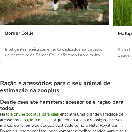
Border Collie
Malti
Inteligentes, enérgicos e muito dedicados ao trabalho
Saiba tudo
do pastoreio: os Border Collie são tudo isto e muito
Saúde, 
mais. Mas será que tem as condições para satisfazer
mais.
as necessidades deste exigente cão?
Ração e acessórios para o seu animal de
estimação na zooplus
Desde cães até hamsters: acessórios e ração para
todos
Na
loja online zooplus para cães
encontra uma grande variedade de
acessórios e
ração para cães
. Aqui temos à sua disposição diversas
marcas de renome de elevada qualidade como a Hill's, Royal Canin,
Bosch ou Josera, por isso, pode comprar a melhor comida para o seu