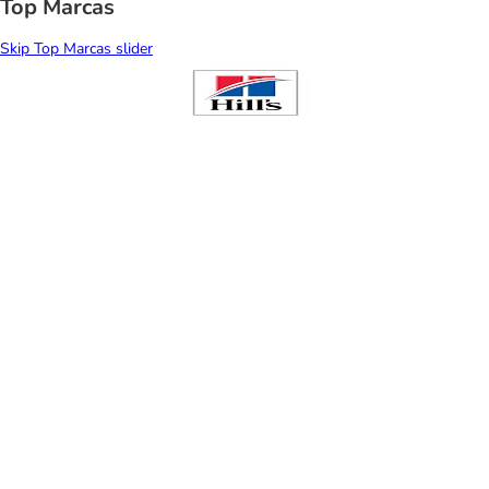
Top Marcas
Skip Top Marcas slider
Camas para gatos
Caixas