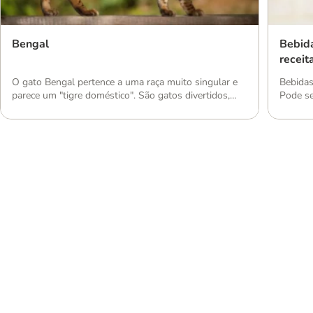
Bengal
Bebida
receit
O gato Bengal pertence a uma raça muito singular e
Bebidas
parece um "tigre doméstico". São gatos divertidos,
Pode se
inteligentes e corajosos.
mas, pa
uma for
apresen
encontr
batidos
Brinquedos para cães
Acessó
e lumi