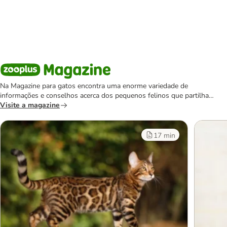
Na Magazine para gatos encontra uma enorme variedade de
informações e conselhos acerca dos pequenos felinos que partilham
o quotidiano connosco e ainda todas as dicas importantes caso
Visite a magazine
queira acolher um jovem gatinho em sua casa.
17 min