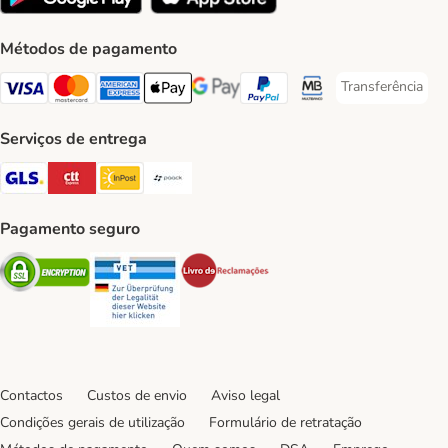
Métodos de pagamento
Transferência
Transferência P
Visa Payment Method
Mastercard Payment Method
American Express Payment Method
Apple Pay Payment Method
Google Pay Payment Method
PayPal Payment Method
Multibanco Payment Met
Serviços de entrega
GLS Shipping Method
CTTExpress Shipping Method
InPost Shipping Method
Paack Shipping Method
Pagamento seguro
Security
Security
Security
Contactos
Custos de envio
Aviso legal
Condições gerais de utilização
Formulário de retratação