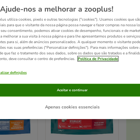
Ajude-nos a melhorar a zooplus!
ontrar uma grande seleção de rações para o seu gato. Encontre a ração que preenche
lus utiliza cookies, pixels e outras tecnologias ("cookies"). Usamos cookies que sã
iais para que o visitante da nossa página possa navegar e fazer compras na nossa lo
seu consentimento, podemos ativar cookies de desempenho, funcionais e de marke
a a melhorar a sua visita à nossa página e para lhe apresentarmos produtos e serviços
ntes para si, além de anúncios personalizados. A qualquer momento o visitante pode
esultados
ções nas suas preferências ("Personalizar definições"). Para mais informações sobre 
de que faz o tratamento dos seus dados, sobre os dados que são tratados e a finali
ento, deve consultar o centro de preferências.
Política de Privacidade
ve been changed
Seleção zooplus
alizar definições
Aceitar e continuar
Apenas cookies essenciais