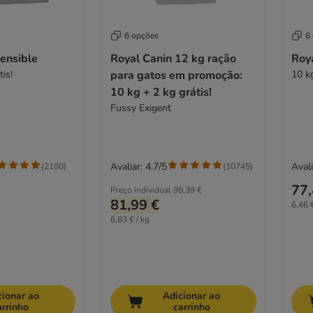
6 opções
6
ensible
Royal Canin 12 kg ração
Roy
is!
para gatos em promoção:
10 kg
10 kg + 2 kg grátis!
Fussy Exigent
Avaliar: 4.7/5
Avali
(
2180
)
(
10745
)
77,
Preço individual
98,39 €
81,99 €
6,46 €
6,83 € / kg
cionar ao
Adicionar ao
arrinho
carrinho