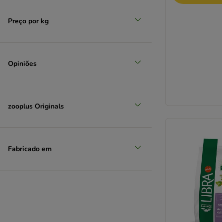
WOW Cat
Yarrah
Preço por kg
4Vets
Josera
Opiniões
zooplus Originals
Fabricado em