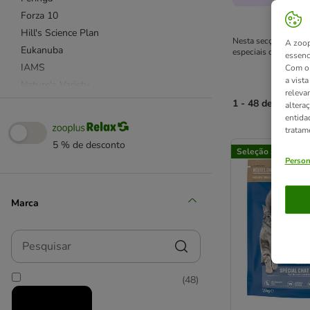
Forza 10
Hill's Science Plan
Nesta secção irá enc
A zoop
Eukanuba
especiais de saúde.
essenc
IAMS
Com o 
a vist
Nature's Variety
releva
Purina ONE
1 - 48 de 2180 r
altera
entida
Purizon
tratam
Rosie's Farm
product items ha
5 % de desconto
Seleção zooplus
Royal Canin
Person
Smilla
Taste of the Wild
Marca
Affinity Ultima
Wild Freedom
Pesquisar
Alimentação mista
Esterilizados
(
48
)
Hipoalergénica