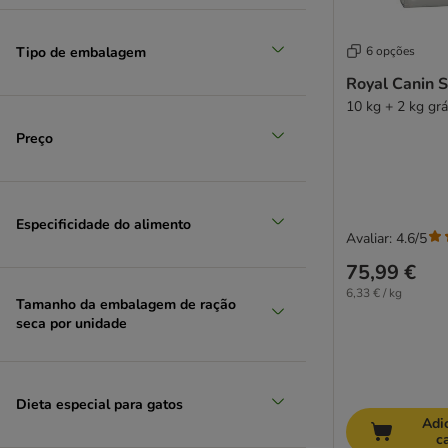
Royal Canin
Royal Canin Veterinary
Tipo de embalagem
6 opções
SPECIFIC Veterinary Diet
Royal Canin S
Sanabelle
10 kg + 2 kg grát
Schesir
Simpsons Premium
Preço
Smilla
Smilla Veterinary Diet
Smølke
Especificidade do alimento
Taste of the Wild
Avaliar: 4.6/5
Thrive PremiumPlus
75,99 €
Trainer
6,33 € / kg
Tamanho da embalagem de ração
Trovet
seca por unidade
Venandi Animal
Virbac Veterinary HPM
Whiskas
Dieta especial para gatos
Wiejska Zagroda Cat
Adi
Wild Freedom
c