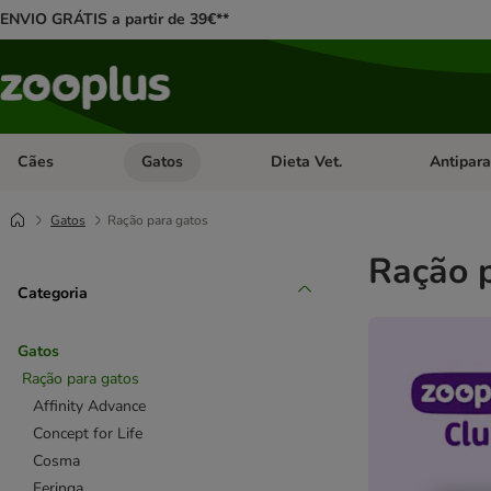
ENVIO GRÁTIS a partir de 39€**
Cães
Gatos
Dieta Vet.
Antipara
Abrir menu de categoria: Cães
Abrir menu de categoria: Gatos
Abrir menu 
Gatos
Ração para gatos
Ração 
Categoria
Gatos
Ração para gatos
Affinity Advance
Concept for Life
Cosma
Feringa