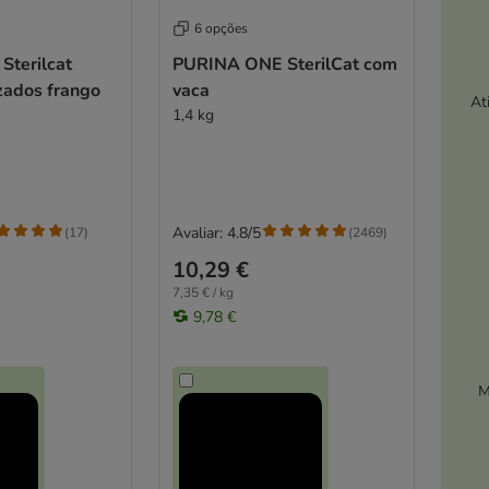
6 opções
terilcat
PURINA ONE SterilCat com
izados frango
vaca
At
1,4 kg
Avaliar: 4.8/5
(
17
)
(
2469
)
10,29 €
7,35 € / kg
9,78 €
M