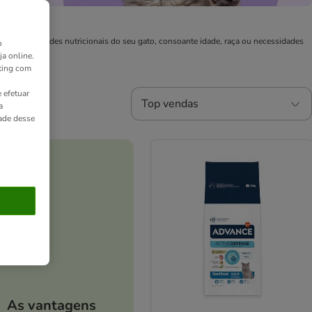
 as necessidades nutricionais do seu gato, consoante idade, raça ou necessidades
o
ja online.
ting com
 efetuar
Top vendas
a
dade desse
As vantagens