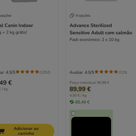
 opções
4 opções
al Canin Indoor
Advance Sterilized
 + 2 kg grátis!
Sensitive Adult com salmão
Pack económico: 2 x 10 kg
ar: 4.5/5
Avaliar: 4.5/5
(
1252
)
(
115
)
49 €
Preço individual
90,98 €
89,99 €
 / kg
4,50 € / kg
85,49 €
Adicionar ao
carrinho