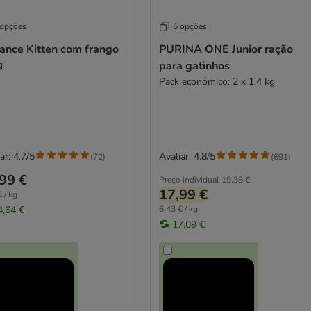
 opções
6 opções
ance Kitten com frango
PURINA ONE Junior ração
g
para gatinhos
Pack económico: 2 x 1,4 kg
ar: 4.7/5
Avaliar: 4.8/5
(
72
)
(
691
)
99 €
Preço individual
19,38 €
17,99 €
 / kg
4,64 €
6,43 € / kg
17,09 €