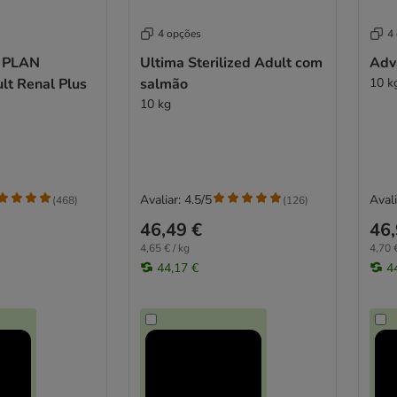
4 opções
4
 PLAN
Ultima Sterilized Adult com
Adv
ult Renal Plus
salmão
10 k
10 kg
Avaliar: 4.5/5
Avali
(
468
)
(
126
)
46,49 €
46,
4,65 € / kg
4,70 €
44,17 €
4