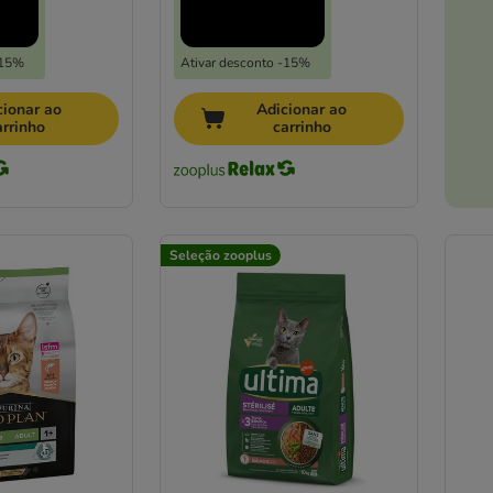
-15%
Ativar desconto -15%
cionar ao
Adicionar ao
arrinho
carrinho
Seleção zooplus