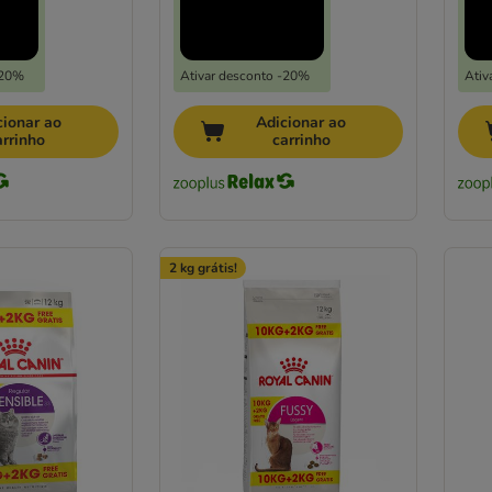
-20%
Ativar desconto -20%
Ativ
cionar ao
Adicionar ao
arrinho
carrinho
2 kg grátis!