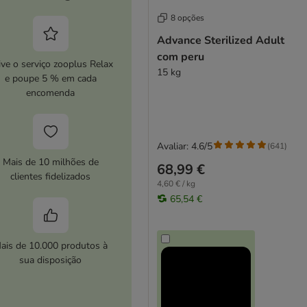
8 opções
Advance Sterilized Adult
com peru
ive o serviço zooplus Relax
15 kg
e poupe 5 % em cada
encomenda
Avaliar: 4.6/5
(
641
)
Mais de 10 milhões de
68,99 €
clientes fidelizados
4,60 € / kg
65,54 €
ais de 10.000 produtos à
sua disposição