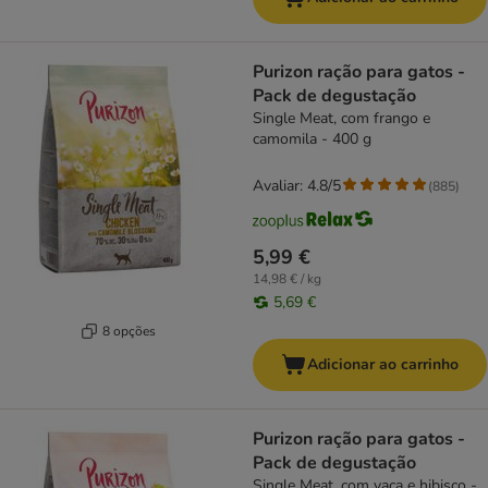
Purizon ração para gatos -
Pack de degustação
Single Meat, com frango e
camomila - 400 g
Avaliar: 4.8/5
(
885
)
5,99 €
14,98 € / kg
5,69 €
8 opções
Adicionar ao carrinho
Purizon ração para gatos -
Pack de degustação
Single Meat, com vaca e hibisco -