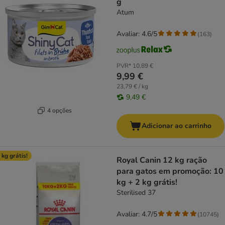
g
Atum
Avaliar: 4.6/5
(
163
)
PVR*
10,89 €
9,99 €
23,79 € / kg
9,49 €
4 opções
Adicionar ao carrinho
 kg grátis!
Royal Canin 12 kg ração
para gatos em promoção: 10
kg + 2 kg grátis!
Sterilised 37
Avaliar: 4.7/5
(
10745
)