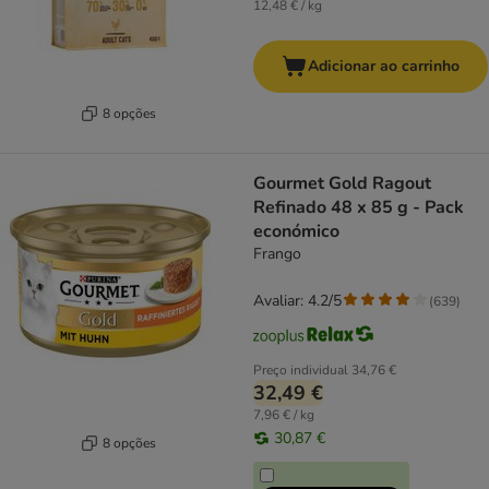
12,48 € / kg
Adicionar ao carrinho
8 opções
Gourmet Gold Ragout
Refinado 48 x 85 g - Pack
económico
Frango
Avaliar: 4.2/5
(
639
)
Preço individual
34,76 €
32,49 €
7,96 € / kg
30,87 €
8 opções