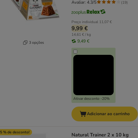
Avaliar: 4.3/5
(
19
)
Preço individual
11,07 €
9,99 €
14,61 € / kg
9,49 €
3 opções
Ativar desconto -20%
Adicionar ao carrinho
5 % de desconto!
Natural Trainer 2 x 10 kg