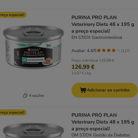
reço especial!
PURINA PRO PLAN
Veterinary Diets 48 x 195 g
a preço especial!
EN ST/OX Gastrointestinal
Avaliar: 4.4/5
(
127
)
Preço individual
133,98 €
126,99 €
13,57 € / kg
Adicionar ao carrinho
4 opções
reço especial!
PURINA PRO PLAN
Veterinary Diets 48 x 195 g
a preço especial!
DM ST/OX Gestão da Diabetes