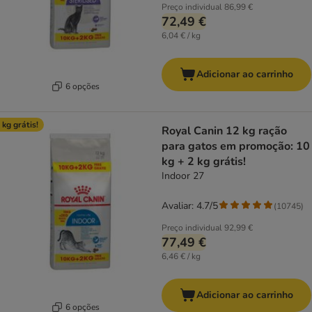
Preço individual
86,99 €
72,49 €
6,04 € / kg
Adicionar ao carrinho
6 opções
 kg grátis!
Royal Canin 12 kg ração
para gatos em promoção: 10
kg + 2 kg grátis!
Indoor 27
Avaliar: 4.7/5
(
10745
)
Preço individual
92,99 €
77,49 €
6,46 € / kg
Adicionar ao carrinho
6 opções