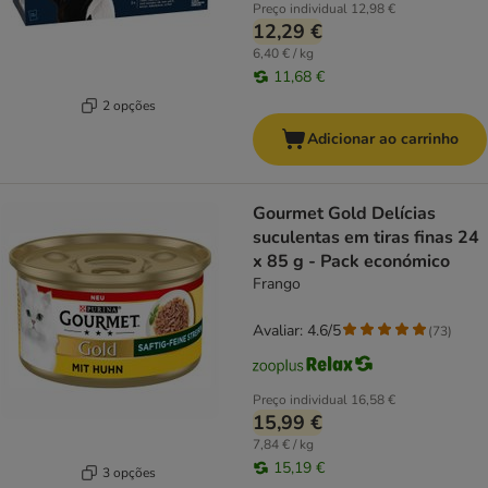
Preço individual
12,98 €
12,29 €
6,40 € / kg
11,68 €
2 opções
Adicionar ao carrinho
Gourmet Gold Delícias
suculentas em tiras finas 24
x 85 g - Pack económico
Frango
Avaliar: 4.6/5
(
73
)
Preço individual
16,58 €
15,99 €
7,84 € / kg
15,19 €
3 opções