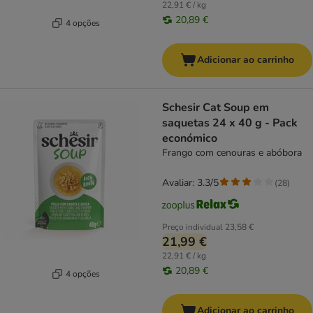
22,91 € / kg
20,89 €
4 opções
Adicionar ao carrinho
Schesir Cat Soup em
saquetas 24 x 40 g - Pack
económico
Frango com cenouras e abóbora
Avaliar: 3.3/5
(
28
)
Preço individual
23,58 €
21,99 €
22,91 € / kg
20,89 €
4 opções
Adicionar ao carrinho