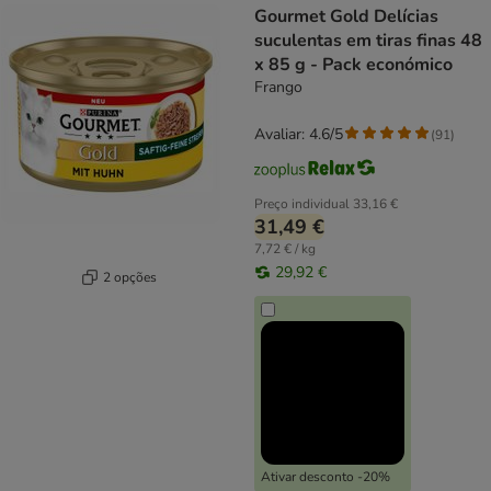
Gourmet Gold Delícias
suculentas em tiras finas 48
x 85 g - Pack económico
Frango
Avaliar: 4.6/5
(
91
)
Preço individual
33,16 €
31,49 €
7,72 € / kg
29,92 €
2 opções
Ativar desconto -20%