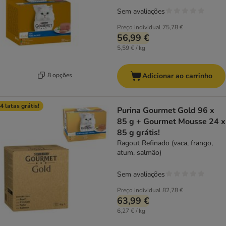
Sem avaliações
Preço individual
75,78 €
56,99 €
5,59 € / kg
8 opções
Adicionar ao carrinho
4 latas grátis!
Purina Gourmet Gold 96 x
85 g + Gourmet Mousse 24 x
85 g grátis!
Ragout Refinado (vaca, frango,
atum, salmão)
Sem avaliações
Preço individual
82,78 €
63,99 €
6,27 € / kg