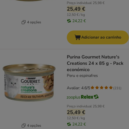
Preço individual
25,98 €
25,49 €
12,50 € / kg
24,22 €
4 opções
Adicionar ao carrinho
Purina Gourmet Nature's
Creations 24 x 85 g - Pack
económico
Peru e espinafres
Avaliar: 4.6/5
(
231
)
Preço individual
25,98 €
25,49 €
12,50 € / kg
24,22 €
4 opções