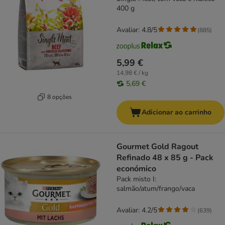
400 g
Avaliar: 4.8/5
(
885
)
5,99 €
14,98 € / kg
5,69 €
8 opções
Adicionar ao carrinho
Gourmet Gold Ragout
Refinado 48 x 85 g - Pack
económico
Pack misto I:
salmão/atum/frango/vaca
Avaliar: 4.2/5
(
639
)