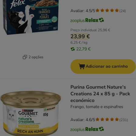
Avaliar: 4.5/5
(
24
)
Preço individual
25,96 €
23,99 €
6,25 € / kg
22,79 €
2 opções
Adicionar ao carrinho
Purina Gourmet Nature's
Creations 24 x 85 g - Pack
económico
Frango, tomate e espinafres
Avaliar: 4.6/5
(
231
)