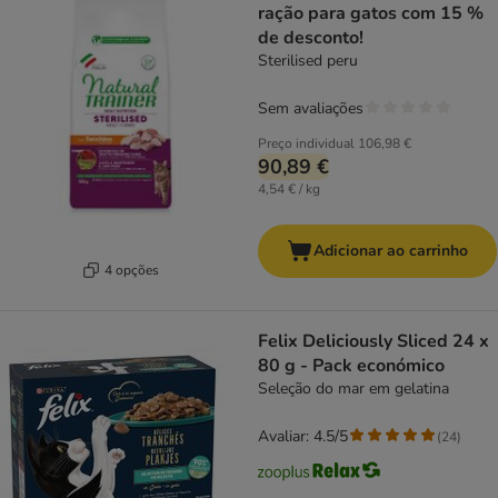
ração para gatos com 15 %
de desconto!
Sterilised peru
Sem avaliações
Preço individual
106,98 €
90,89 €
4,54 € / kg
Adicionar ao carrinho
4 opções
Felix Deliciously Sliced 24 x
80 g - Pack económico
Seleção do mar em gelatina
Avaliar: 4.5/5
(
24
)