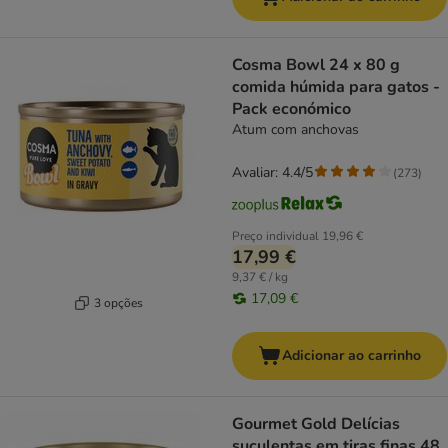
Cosma Bowl 24 x 80 g
comida húmida para gatos -
Pack económico
Atum com anchovas
Avaliar: 4.4/5
(
273
)
Preço individual
19,96 €
17,99 €
9,37 € / kg
17,09 €
3 opções
Adicionar ao carrinho
Gourmet Gold Delícias
suculentas em tiras finas 48