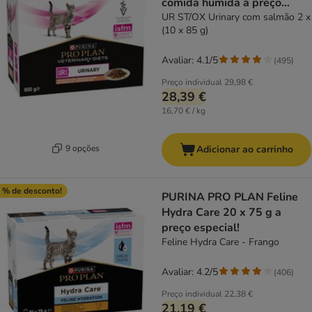
comida húmida a preço
especial!
UR ST/OX Urinary com salmão 2 x
(10 x 85 g)
Avaliar: 4.1/5
(
495
)
Preço individual
29,98 €
28,39 €
16,70 € / kg
9 opções
Adicionar ao carrinho
 % de desconto!
PURINA PRO PLAN Feline
Hydra Care 20 x 75 g a
preço especial!
Feline Hydra Care - Frango
Avaliar: 4.2/5
(
406
)
Preço individual
22,38 €
21,19 €