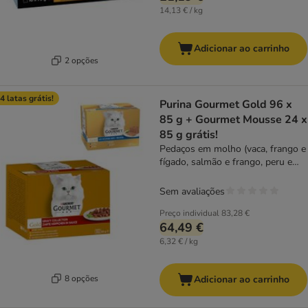
14,13 € / kg
Adicionar ao carrinho
2 opções
4 latas grátis!
Purina Gourmet Gold 96 x
85 g + Gourmet Mousse 24 x
85 g grátis!
Pedaços em molho (vaca, frango e
fígado, salmão e frango, peru e
pato)
Sem avaliações
Preço individual
83,28 €
64,49 €
6,32 € / kg
8 opções
Adicionar ao carrinho