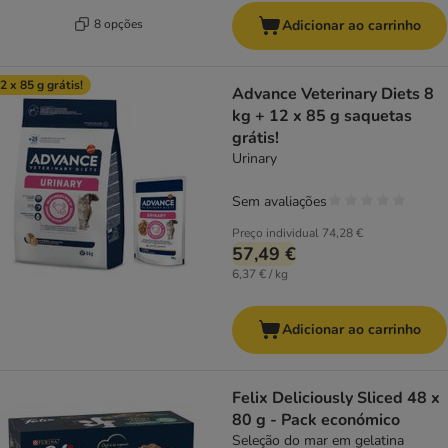
8 opções
Adicionar ao carrinho
2 x 85 g grátis!
Advance Veterinary Diets 8
kg + 12 x 85 g saquetas
grátis!
Urinary
Sem avaliações
Preço individual
74,28 €
57,49 €
6,37 € / kg
Adicionar ao carrinho
Felix Deliciously Sliced 48 x
80 g - Pack económico
Seleção do mar em gelatina