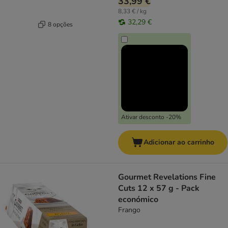
33,99 €
8,33 € / kg
32,29 €
8 opções
Ativar desconto -20%
Adicionar ao carrinho
Gourmet Revelations Fine
Cuts 12 x 57 g - Pack
económico
Frango