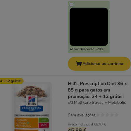
Ativar desconto -20%
Adicionar ao carrinho
4 + 12 grátis!
Hill's Prescription Diet 36 x
85 g para gatos em
promoção: 24 + 12 grátis!
c/d Multicare Stress + Metabolic
Sem avaliações
Preço individual
68,97 €
45,89 €