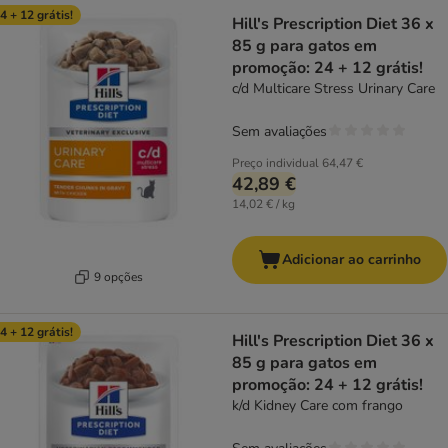
4 + 12 grátis!
Hill's Prescription Diet 36 x
85 g para gatos em
promoção: 24 + 12 grátis!
c/d Multicare Stress Urinary Care
Sem avaliações
Preço individual
64,47 €
42,89 €
14,02 € / kg
Adicionar ao carrinho
9 opções
4 + 12 grátis!
Hill's Prescription Diet 36 x
85 g para gatos em
promoção: 24 + 12 grátis!
k/d Kidney Care com frango