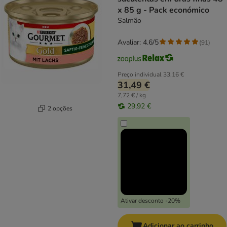
x 85 g - Pack económico
Salmão
Avaliar: 4.6/5
(
91
)
Preço individual
33,16 €
31,49 €
7,72 € / kg
29,92 €
2 opções
Ativar desconto -20%
Adicionar ao carrinho