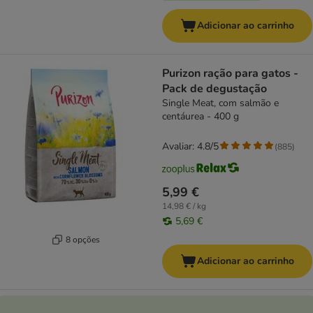
Adicionar ao carrinho
Purizon ração para gatos -
Pack de degustação
Single Meat, com salmão e
centáurea - 400 g
Avaliar: 4.8/5
(
885
)
5,99 €
14,98 € / kg
5,69 €
8 opções
Adicionar ao carrinho