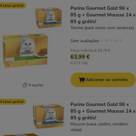
4 latas grátis!
Purina Gourmet Gold 96 x
85 g + Gourmet Mousse 24 x
85 g grátis!
Terrine (pack misto com verduras)
Sem avaliações
Preço individual
82,78 €
63,99 €
6,27 € / kg
Adicionar ao carrinho
8 opções
4 latas grátis!
Purina Gourmet Gold 96 x
85 g + Gourmet Mousse 24 x
85 g grátis!
Mousse (vaca, coelho, cordeiro,
vitela)