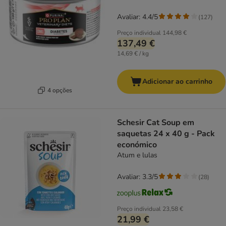
Avaliar: 4.4/5
(
127
)
Preço individual
144,98 €
137,49 €
14,69 € / kg
Adicionar ao carrinho
4 opções
Schesir Cat Soup em
saquetas 24 x 40 g - Pack
económico
Atum e lulas
Avaliar: 3.3/5
(
28
)
Preço individual
23,58 €
21,99 €