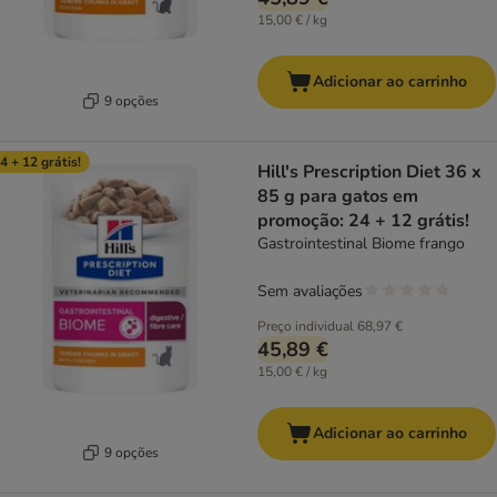
15,00 € / kg
Adicionar ao carrinho
9 opções
4 + 12 grátis!
Hill's Prescription Diet 36 x
85 g para gatos em
promoção: 24 + 12 grátis!
Gastrointestinal Biome frango
Sem avaliações
Preço individual
68,97 €
45,89 €
15,00 € / kg
Adicionar ao carrinho
9 opções