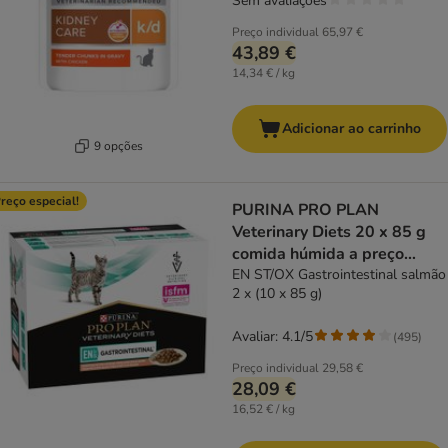
Sem avaliações
Preço individual
65,97 €
43,89 €
14,34 € / kg
Adicionar ao carrinho
9 opções
reço especial!
PURINA PRO PLAN
Veterinary Diets 20 x 85 g
comida húmida a preço
especial!
EN ST/OX Gastrointestinal salmão
2 x (10 x 85 g)
Avaliar: 4.1/5
(
495
)
Preço individual
29,58 €
28,09 €
16,52 € / kg