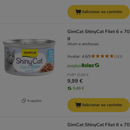
Adicionar ao carrinho
GimCat ShinyCat Filet 6 x 70
g
Atum e anchovas
Avaliar: 4.6/5
(
163
)
PVR*
10,89 €
9,99 €
9,49 €
4 opções
Adicionar ao carrinho
GimCat ShinyCat Filet 6 x 70