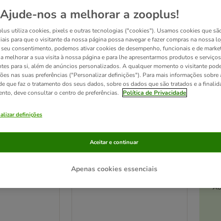
Ajude-nos a melhorar a zooplus!
ve been changed
lus utiliza cookies, pixels e outras tecnologias ("cookies"). Usamos cookies que sã
iais para que o visitante da nossa página possa navegar e fazer compras na nossa lo
seu consentimento, podemos ativar cookies de desempenho, funcionais e de marke
a a melhorar a sua visita à nossa página e para lhe apresentarmos produtos e serviços
ntes para si, além de anúncios personalizados. A qualquer momento o visitante pode
ções nas suas preferências ("Personalizar definições"). Para mais informações sobre 
de que faz o tratamento dos seus dados, sobre os dados que são tratados e a finali
ento, deve consultar o centro de preferências.
Política de Privacidade
alizar definições
Aceitar e continuar
4 opções
Apenas cookies essenciais
lized Adult
Advance Kitten com frango
10 kg
At