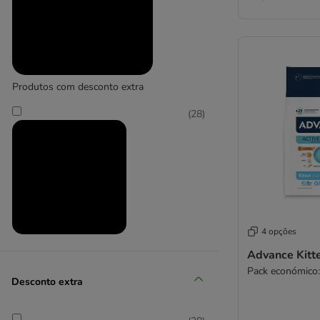
Carnilove
Cat Chow
Catit
Cat´s Love
Concept for Life
Produtos com desconto extra
Concept for Life Veterinary Diet
Crave
(
28
)
Dogs'n Tiger
Encore Cat
Farmina N&D
Felix
Feringa
Fitmin
4 opções
Fokker
Produtos em promoção
Friskies
Advance Kitt
Pack económico:
GranataPet
Desconto extra
Green Petfood
Greenwoods