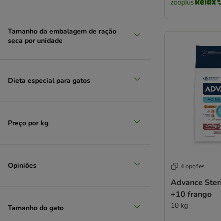
Natural Trainer
Nature's Variety
Nutriplus
Tamanho da embalagem de ração
seca por unidade
Nutrivet
Optimanova
Oasy
Ownat
Dieta especial para gatos
Pan Mięsko
Perfect Fit
MjAMjAM
Preço por kg
Pitti
Porta 21
Prolife
Purina ONE
Opiniões
4 opções
Purizon
Advance Steri
Pro Plan
+10 frango
Pro Plan Veterinary Diets
10 kg
Tamanho do gato
Rosie's Farm