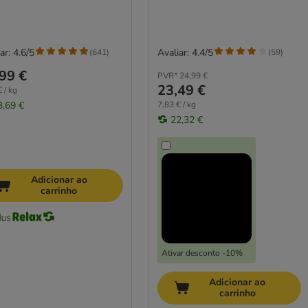
ar: 4.6/5
Avaliar: 4.4/5
(
641
)
(
59
)
99 €
PVR*
24,99 €
23,49 €
 / kg
3,69 €
7,83 € / kg
22,32 €
Adicionar ao
carrinho
Ativar desconto -10%
Adicionar ao
carrinho