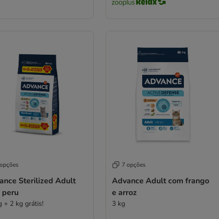
 opções
7 opções
nce Sterilized Adult
Advance Adult com frango
 peru
e arroz
 + 2 kg grátis!
3 kg