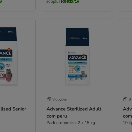
8 opções
8
lized Senior
Advance Sterilized Adult
Adva
com peru
com
Pack económico: 2 x 15 kg
10 kg