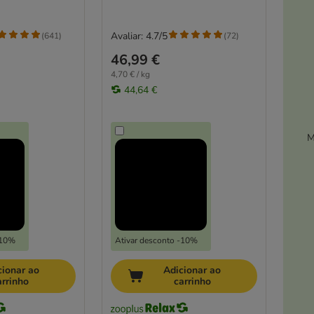
Avaliar: 4.7/5
(
641
)
(
72
)
46,99 €
4,70 € / kg
44,64 €
M
-10%
Ativar desconto -10%
cionar ao
Adicionar ao
arrinho
carrinho