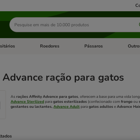
Co
Pesquisar
produtos
sitários
Roedores
Pássaros
Outro
de categoria: Dieta Vet.
Abrir menu de categoria: Antiparasitários
Abrir menu de categoria: Roed
Abrir me
y Advance ração para gatos
As
rações Affinity Advance para gatos
, oferecem a base para uma vida lo
Advance Sterilized
para
gatos esterilizados
(confecionado com
frango
ou
gestantes ou lactantes,
Advance Adult
para
gatos adultos
e
Advance Hair
ltados