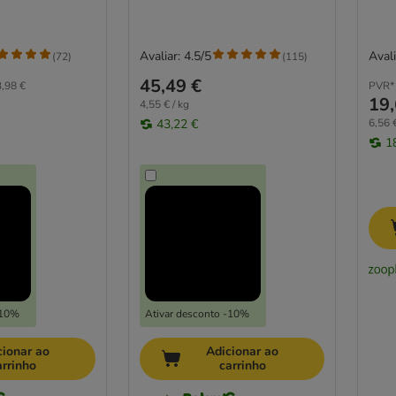
Avaliar: 4.5/5
Avali
(
72
)
(
115
)
45,49 €
,98 €
PVR*
19,
4,55 € / kg
43,22 €
6,56 €
1
-10%
Ativar desconto -10%
cionar ao
Adicionar ao
arrinho
carrinho