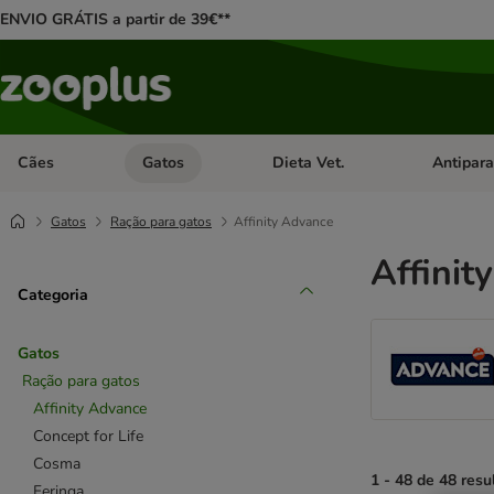
ENVIO GRÁTIS a partir de 39€**
Cães
Gatos
Dieta Vet.
Antipara
Abrir menu de categoria: Cães
Abrir menu de categoria: Gatos
Abrir menu 
Gatos
Ração para gatos
Affinity Advance
Affinit
Categoria
Gatos
Ração para gatos
Affinity Advance
Concept for Life
Cosma
1 - 48 de 48 resu
Feringa