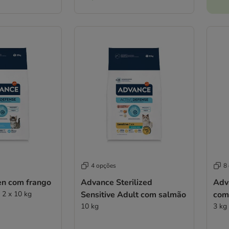
4 opções
8
en com frango
Advance Sterilized
Adva
 2 x 10 kg
Sensitive Adult com salmão
com
10 kg
3 kg