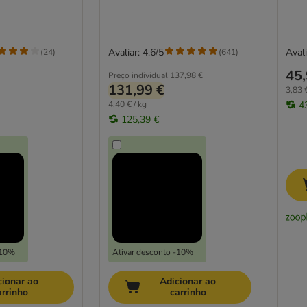
Avaliar: 4.6/5
Avali
(
24
)
(
641
)
45,
Preço individual
137,98 €
131,99 €
3,83 €
4,40 € / kg
4
125,39 €
-10%
Ativar desconto -10%
cionar ao
Adicionar ao
arrinho
carrinho