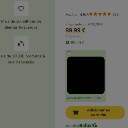
Avaliar: 4.5/5
(
115
)
Mais de 10 milhões de
Preço individual
90,98 €
clientes fidelizados
89,99 €
4,50 € / kg
85,49 €
ais de 10.000 produtos à
sua disposição
Ativar desconto -10%
Adicionar ao
carrinho