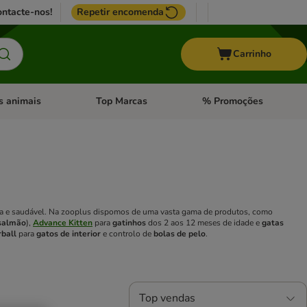
ntacte-nos!
Repetir encomenda
Carrinho
s animais
Top Marcas
% Promoções
ores
nu de categoria: Pássaros
Abrir menu de categoria: Outros animais
Abrir menu de categoria: T
nga e saudável. Na zooplus dispomos de uma vasta gama de produtos, como
salmão
),
Advance Kitten
para
gatinhos
dos 2 aos 12 meses de idade e
gatas
ball
para
gatos de interior
e controlo de
bolas de pelo
.
Top vendas