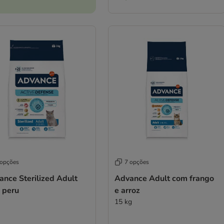
 opções
7 opções
nce Sterilized Adult
Advance Adult com frango
 peru
e arroz
15 kg