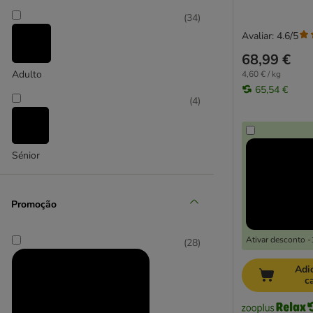
Light
(
34
)
Sem cereais
Avaliar: 4.6/5
Sénior
Problemas renais
68,99 €
Problemas urinários
Adulto
4,60 € / kg
65,54 €
(
4
)
Affinity Advance
Affinity Advance Veterinary Diets
Affinity Brekkies
Sénior
Affinity Libra
Affinity Ultima
Almo Nature
Promoção
Animonda
Applaws
Ativar desconto 
(
28
)
Brit
Bozita
Adi
c
BF Petfood
Calibra