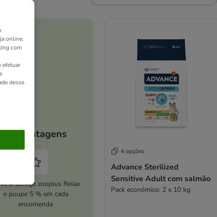
o
ja online.
ting com
 efetuar
a
dade desse
As vantagens
4 opções
Advance Sterilized
Sensitive Adult com salmão
ive o serviço zooplus Relax
Pack económico: 2 x 10 kg
e poupe 5 % em cada
encomenda