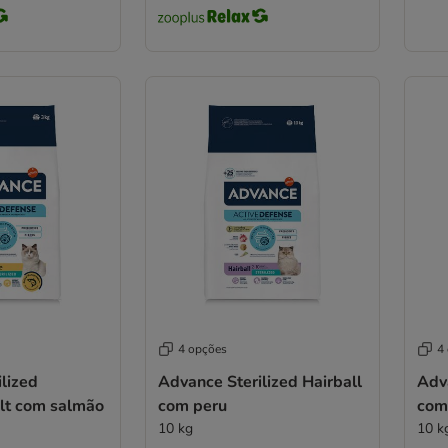
4 opções
4
lized
Advance Sterilized Hairball
Adva
ult com salmão
com peru
com
10 kg
10 k