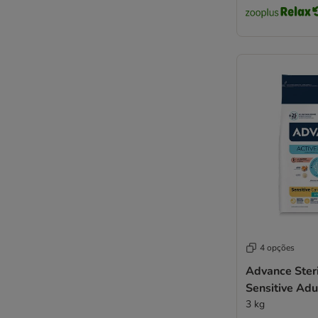
WOW Cat
Yarrah
4Vets
Josera
4 opções
Advance Steri
Sensitive Ad
3 kg