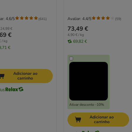
ar: 4.6/5
Avaliar: 4.4/5
(
641
)
(
59
)
73,49 €
24,99 €
69 €
4,90 € / kg
 / kg
69,82 €
8,71 €
Adicionar ao
carrinho
Ativar desconto -10%
Adicionar ao
carrinho