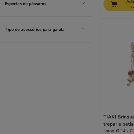
Adi
Espécies de pássaros
c
Tipo de acessórios para gaiola
TIAKI Brinqu
trepar e pet
aprox. Ø 14 x C