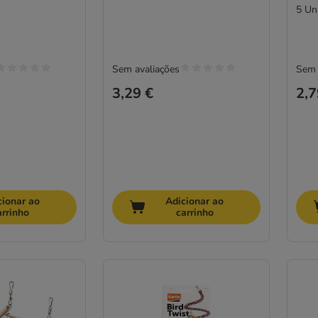
5 Un
Sem avaliações
Sem 
3,29 €
2,7
cionar ao
Adicionar ao
arrinho
carrinho