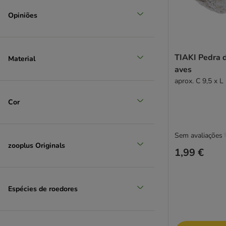
Opiniões
TIAKI Pedra d
Material
aves
aprox. C 9,5 x L
Cor
Sem avaliações
zooplus Originals
1,99 €
Espécies de roedores