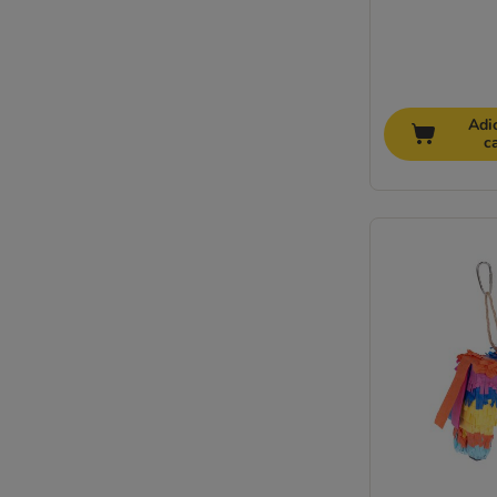
Adi
c