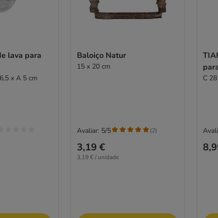
e lava para
Baloiço Natur
TIA
15 x 20 cm
par
 6,5 x A 5 cm
C 28
Avaliar: 5/5
Avali
(
2
)
3,19 €
8,9
3,19 € / unidade