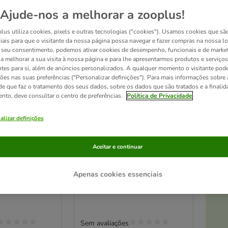
Ajude-nos a melhorar a zooplus!
lus utiliza cookies, pixels e outras tecnologias ("cookies"). Usamos cookies que sã
iais para que o visitante da nossa página possa navegar e fazer compras na nossa lo
seu consentimento, podemos ativar cookies de desempenho, funcionais e de marke
a a melhorar a sua visita à nossa página e para lhe apresentarmos produtos e serviços
ntes para si, além de anúncios personalizados. A qualquer momento o visitante pode
ções nas suas preferências ("Personalizar definições"). Para mais informações sobre 
de que faz o tratamento dos seus dados, sobre os dados que são tratados e a finali
ento, deve consultar o centro de preferências.
Política de Privacidade
At
alizar definições
orma redonda
TIAKI Robot Man Brinquedo
Aceitar e continuar
om casca
para pássaros
aprox. C 33 x L 28 cm
Apenas cookies essenciais
Sem avaliações