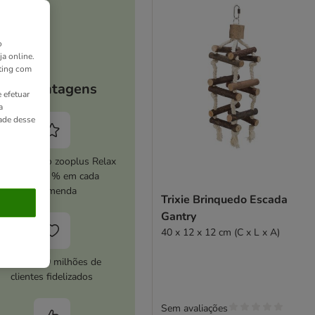
o
ja online.
ting com
As vantagens
 efetuar
a
dade desse
ive o serviço zooplus Relax
e poupe 5 % em cada
encomenda
Trixie Brinquedo Escada
Gantry
40 x 12 x 12 cm (C x L x A)
Mais de 10 milhões de
clientes fidelizados
Sem avaliações