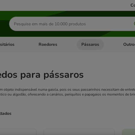
Co
Pesquisar
produtos
sitários
Roedores
Pássaros
Outro
de categoria: Dieta Vet.
Abrir menu de categoria: Antiparasitários
Abrir menu de categoria: Roed
Abrir me
edos para pássaros
 objeto indispensável numa gaiola, pois os seus passarinhos necessitam de entrete
stico ou algodão, oferecendo a canários, periquitos e papagaios os momentos de bri
ltados
ve been changed