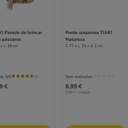
KI Parede de brincar
Ponte suspensa TIAKI
a pássaros
Natureza
 x L 18 cm
C 77 x L 15 x A 2 cm
ar: 5/5
Sem avaliações
(
1
)
9 €
6,99 €
6,99 € / unidade