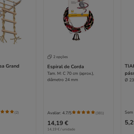
2 opções
sa Grand
TIA
Espiral de Corda
pás
Tam. M: C 70 cm (aprox.),
diâmetro 24 mm
Ø 23
Sem 
(
2
)
Avaliar: 4.7/5
(
381
)
5,2
14,19 €
14,19 € / unidade