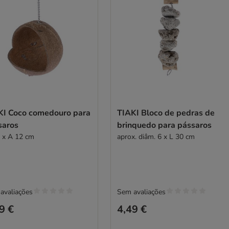
KI Coco comedouro para
TIAKI Bloco de pedras de
saros
brinquedo para pássaros
 x A 12 cm
aprox. diâm. 6 x L 30 cm
avaliações
Sem avaliações
9 €
4,49 €