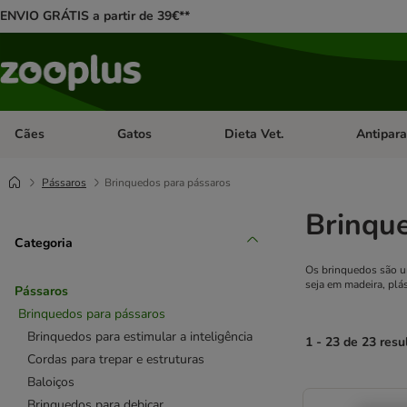
ENVIO GRÁTIS a partir de 39€**
Cães
Gatos
Dieta Vet.
Antipara
Abrir menu de categoria: Cães
Abrir menu de categoria: Gatos
Abrir menu 
Pássaros
Brinquedos para pássaros
Brinqu
Categoria
Os brinquedos são um
seja em madeira, plá
Pássaros
Brinquedos para pássaros
Brinquedos para estimular a inteligência
1 - 23 de 23 resu
Cordas para trepar e estruturas
Baloiços
product items ha
Brinquedos para debicar