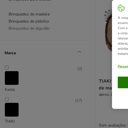
Brinquedos de madeira
A zoop
Brinquedos de plástico
essenc
Brinquedos de algodão
Com o 
a vist
releva
Brinquedos para pendurar
altera
entida
Brinquedos de mesa
Marca
tratam
Outros brinquedos
Person
(
2
)
TIAKI plataf
de madeira c
Karlie
aprox. Ø 10 cm
(
17
)
TIAKI
Sem avaliações