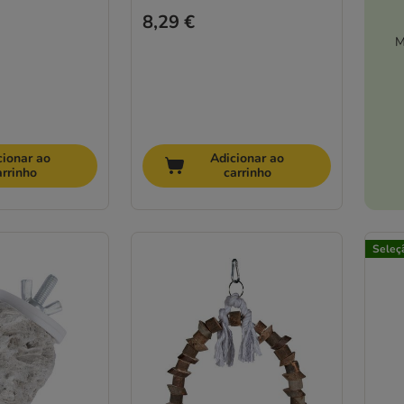
8,29 €
M
cionar ao
Adicionar ao
arrinho
carrinho
Seleç