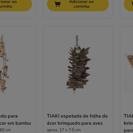
cionar ao
Adicionar ao
arrinho
carrinho
edo para
TIAKI espetada de folha de
TIA
iscar em bambu
ácer brinquedo para aves
bri
 60 cm
aprox. 17 x 7.5 cm
par