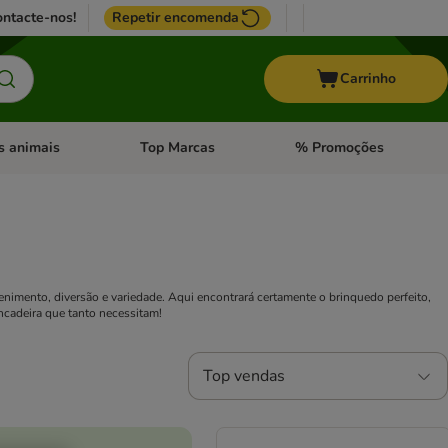
ntacte-nos!
Repetir encomenda
Carrinho
s animais
Top Marcas
% Promoções
ores
nu de categoria: Pássaros
Abrir menu de categoria: Outros animais
Abrir menu de categoria: T
nimento, diversão e variedade. Aqui encontrará certamente o brinquedo perfeito,
ncadeira que tanto necessitam!
Top vendas