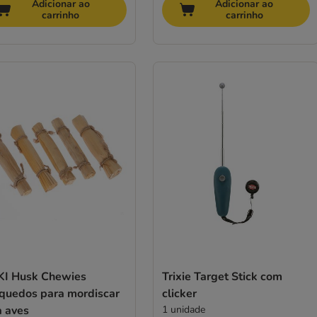
Adicionar ao
Adicionar ao
carrinho
carrinho
KI Husk Chewies
Trixie Target Stick com
nquedos para mordiscar
clicker
a aves
1 unidade