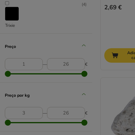
(
4
)
2,69 €
Trixie
Preço
Adi
c
―
€
Preço por kg
―
€