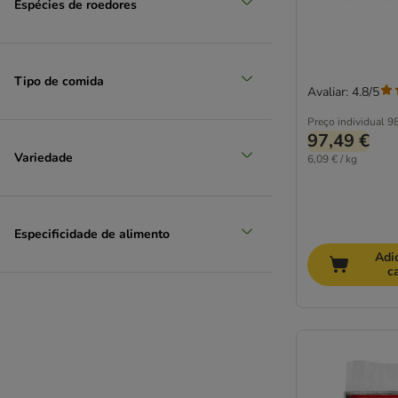
Espécies de roedores
Tipo de comida
Avaliar: 4.8/5
Preço individual
98
97,49 €
Variedade
6,09 € / kg
Especificidade de alimento
Adi
c