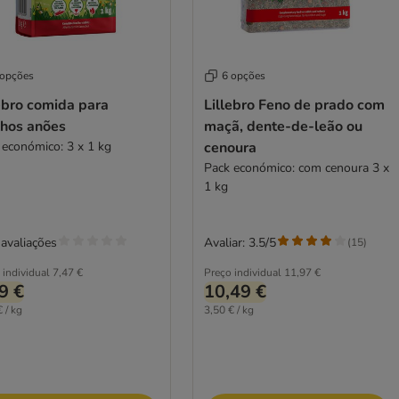
 opções
6 opções
ebro comida para
Lillebro Feno de prado com
lhos anões
maçã, dente-de-leão ou
 económico: 3 x 1 kg
cenoura
Pack económico: com cenoura 3 x
1 kg
avaliações
Avaliar: 3.5/5
(
15
)
 individual
7,47 €
Preço individual
11,97 €
9 €
10,49 €
 / kg
3,50 € / kg