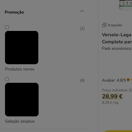
JR Farm
Promoção
(
1
)
4 opções
(
1
)
Kerbl
Versele-Laga
Complete par
(
8
)
Produtos novos
Lillebro
Avaliar: 4.8/5
(
4
)
Preço individual
30
28,99 €
8,28 € / kg
Seleção zooplus