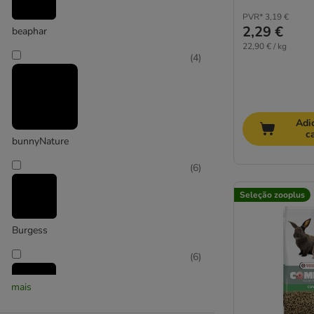
PVR*
3,19 €
2,29 €
beaphar
22,90 € / kg
(
4
)
Adi
c
bunnyNature
(
6
)
Seleção zooplus
Burgess
(
6
)
mais