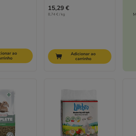
15,29 €
M
8,74 € / kg
cionar ao
Adicionar ao
arrinho
carrinho