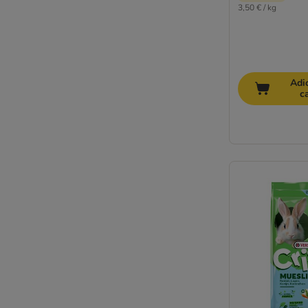
3,50 € / kg
Adi
c