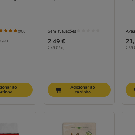
Sem avaliações
Avali
(
900
)
2,49 €
21,
,98 €
2,49 € / kg
2,39 €
cionar ao
Adicionar ao
arrinho
carrinho