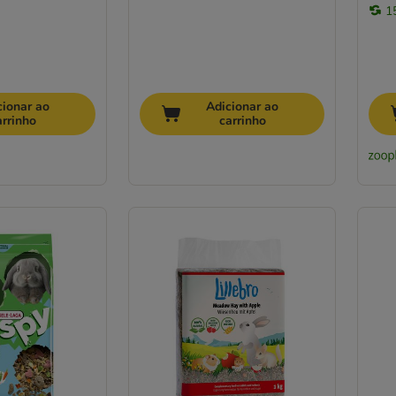
1
cionar ao
Adicionar ao
arrinho
carrinho