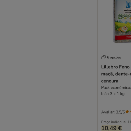
6 opções
Lillebro Feno
maçã, dente-
cenoura
Pack económico
leão 3 x 1 kg
Avaliar: 3.5/5
Preço individual
11
10,49 €