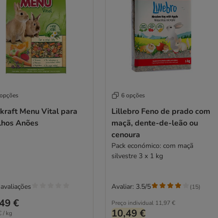
 opções
6 opções
kraft Menu Vital para
Lillebro Feno de prado com
lhos Anões
maçã, dente-de-leão ou
cenoura
Pack económico: com maçã
silvestre 3 x 1 kg
avaliações
Avaliar: 3.5/5
(
15
)
49 €
Preço individual
11,97 €
10,49 €
 / kg