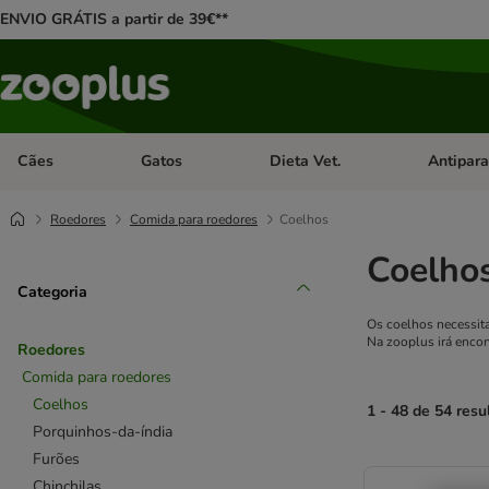
ENVIO GRÁTIS a partir de 39€**
Cães
Gatos
Dieta Vet.
Antipara
Abrir menu de categoria: Cães
Abrir menu de categoria: Gatos
Abrir menu 
Roedores
Comida para roedores
Coelhos
Coelho
Categoria
Os coelhos necessita
Na zooplus irá encon
Roedores
Comida para roedores
Coelhos
1 - 48 de 54 resu
Porquinhos-da-índia
Furões
product items ha
Chinchilas