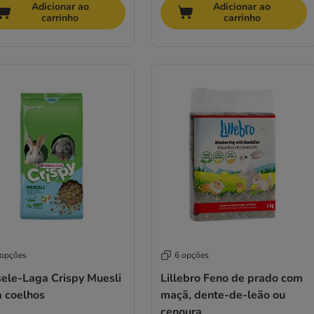
Adicionar ao
Adicionar ao
carrinho
carrinho
 opções
6 opções
sele-Laga Crispy Muesli
Lillebro Feno de prado com
a coelhos
maçã, dente-de-leão ou
cenoura