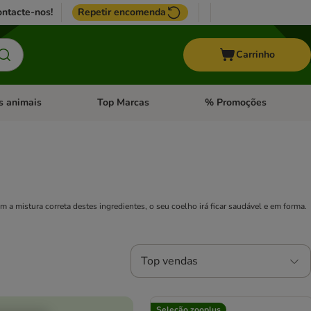
ntacte-nos!
Repetir encomenda
Carrinho
s animais
Top Marcas
% Promoções
ores
nu de categoria: Pássaros
Abrir menu de categoria: Outros animais
Abrir menu de categoria: T
a mistura correta destes ingredientes, o seu coelho irá ficar saudável e em forma.
Top vendas
Seleção zooplus