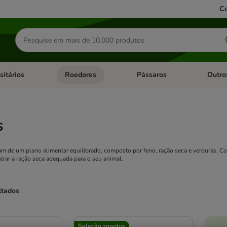
Co
Pesquisar
produtos
sitários
Roedores
Pássaros
Outro
de categoria: Dieta Vet.
Abrir menu de categoria: Antiparasitários
Abrir menu de categoria: Roed
Abrir me
s
m de um plano alimentar equilibrado, composto por feno, ração seca e verduras. Com 
trar a ração seca adequada para o seu animal.
ltados
ve been changed
Seleção zooplus