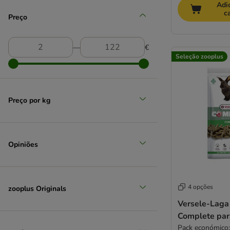
Adi
c
Preço
―
€
Seleção zooplus
Preço por kg
Opiniões
4 opções
zooplus Originals
Versele-Laga
Complete par
Pack económico: