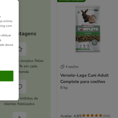
o
ja online.
ting com
As vantagens
 efetuar
a
dade desse
ive o serviço zooplus Relax
e poupe 5 % em cada
4 opções
encomenda
Versele-Laga Cuni Adult
Complete para coelhos
8 kg
Mais de 10 milhões de
clientes fidelizados
Avaliar: 4.8/5
(
900
)