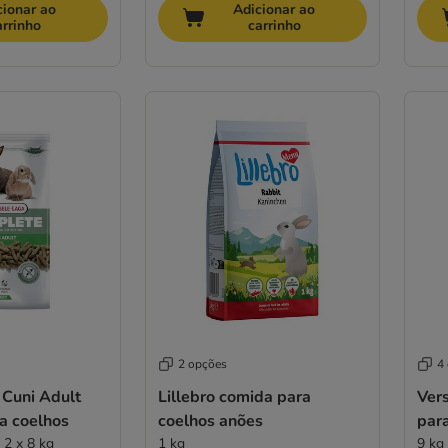
cionar ao
Adicionar ao
arrinho
carrinho
2 opções
4
 Cuni Adult
Lillebro comida para
Ver
a coelhos
coelhos anões
par
 2 x 8 kg
1 kg
9 kg