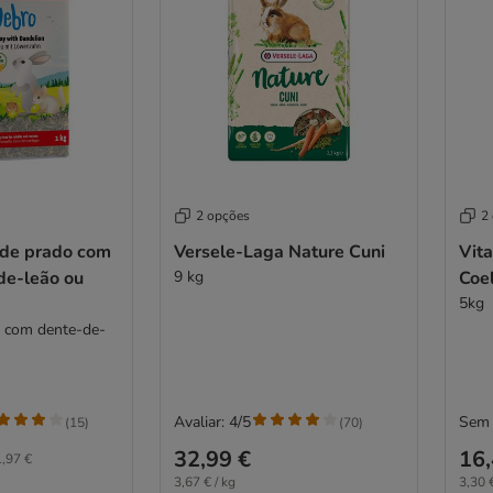
2 opções
2
 de prado com
Versele-Laga Nature Cuni
Vita
de-leão ou
9 kg
Coe
5kg
: com dente-de-
Avaliar: 4/5
Sem 
(
15
)
(
70
)
32,99 €
16,
,97 €
3,67 € / kg
3,30 €