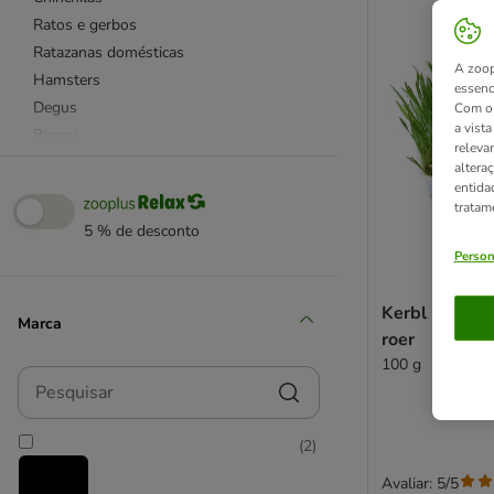
Ratos e gerbos
Ratazanas domésticas
A zoop
Hamsters
essenc
Degus
Com o 
a vist
Bunny
releva
Greenwoods
altera
entida
JR Farm
tratam
Mucki
5 % de desconto
Supreme
Person
Versele Laga
Vilmie
Kerbl Ervas c
Marca
Vitakraft
roer
Comida sem cereais
100 g
Pesquisar
Esquilos
Ouriços
(
2
)
Avaliar: 5/5