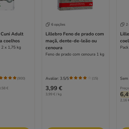
6 opções
2
 Cuni Adult
Lillebro Feno de prado com
Lill
a coelhos
maçã, dente-de-leão ou
coe
Pack económico: 2 x 1,75 kg
cenoura
Pack
Feno de prado com cenoura 1 kg
Avaliar: 3.5/5
Sem 
(
900
)
(
15
)
3,99 €
,58 €
Preço
6,4
3,99 € / kg
2,16 €