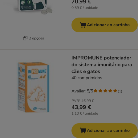
70,99 €
0,59 € / unidade
Adicionar ao carrinho
2 opções
IMPROMUNE potenciador
do sistema imunitário para
cães e gatos
40 comprimidos
Avaliar: 5/5
(
1
)
PVR*
46,99 €
43,99 €
1,10 € / unidade
Adicionar ao carrinho