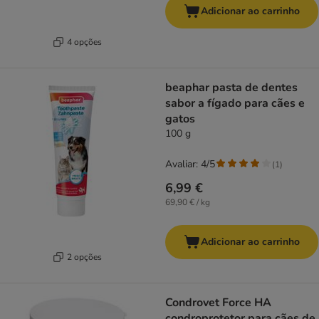
Adicionar ao carrinho
4 opções
beaphar pasta de dentes
sabor a fígado para cães e
gatos
100 g
Avaliar: 4/5
(
1
)
6,99 €
69,90 € / kg
Adicionar ao carrinho
2 opções
Condrovet Force HA
condroprotetor para cães de