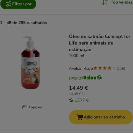
Top vendas
Filtrar por
1 - 48 de 295 resultados
product items have been changed
Óleo de salmão Concept for
Life para animais de
estimação
1000 ml
Avaliar: 4.2/5
(
116
)
14,49 €
14,49 € / l
13,77 €
3 opções
Adicionar ao carrinho