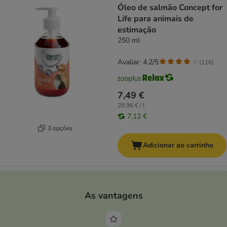
Óleo de salmão Concept for
Life para animais de
estimação
250 ml
Avaliar: 4.2/5
(
116
)
7,49 €
29,96 € / l
7,12 €
3 opções
Adicionar ao carrinho
As vantagens