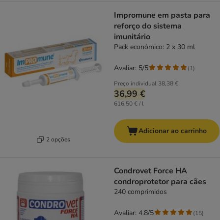
Impromune em pasta para
reforço do sistema
imunitário
Pack económico: 2 x 30 ml
Avaliar: 5/5
(
1
)
Preço individual
38,38 €
36,99 €
616,50 € / l
Adicionar ao carrinho
2 opções
Condrovet Force HA
condroprotetor para cães
240 comprimidos
Avaliar: 4.8/5
(
15
)