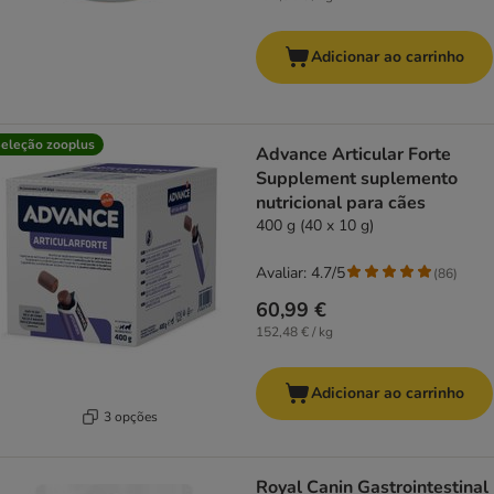
Adicionar ao carrinho
eleção zooplus
Advance Articular Forte
Supplement suplemento
nutricional para cães
400 g (40 x 10 g)
Avaliar: 4.7/5
(
86
)
60,99 €
152,48 € / kg
Adicionar ao carrinho
3 opções
Royal Canin Gastrointestinal