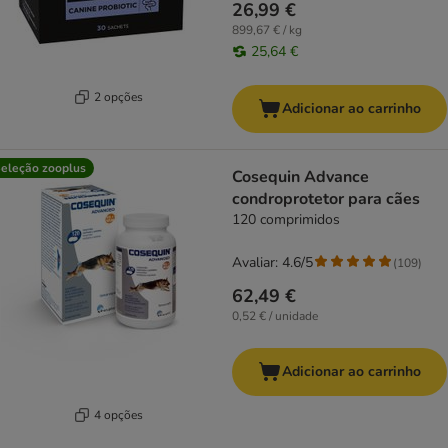
26,99 €
899,67 € / kg
25,64 €
2 opções
Adicionar ao carrinho
eleção zooplus
Cosequin Advance
condroprotetor para cães
120 comprimidos
Avaliar: 4.6/5
(
109
)
62,49 €
0,52 € / unidade
Adicionar ao carrinho
4 opções