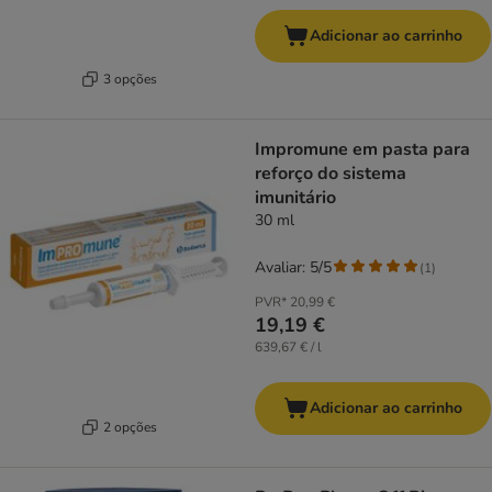
Adicionar ao carrinho
3 opções
Impromune em pasta para
reforço do sistema
imunitário
30 ml
Avaliar: 5/5
(
1
)
PVR*
20,99 €
19,19 €
639,67 € / l
Adicionar ao carrinho
2 opções