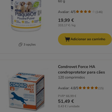
60 g
Avaliar: 4/5
(
146
)
19,99 €
333,17 € / kg
Adicionar ao carrinho
3 opções
Condrovet Force HA
condroprotetor para cães
120 comprimidos
Avaliar: 4.8/5
(
15
)
PVR*
66,99 €
51,49 €
0,43 € / unidade