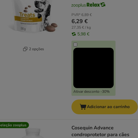
PVR*
6,89 €
6,29 €
27,35 € / kg
5,98 €
2 opções
Ativar desconto -30%
Adicionar ao carrinho
eleção zooplus
Cosequin Advance
condroprotetor para cães