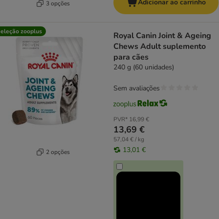
Adicionar ao carrinho
3 opções
eleção zooplus
Royal Canin Joint & Ageing
Chews Adult suplemento
para cães
240 g (60 unidades)
Sem avaliações
PVR*
16,99 €
13,69 €
57,04 € / kg
13,01 €
2 opções