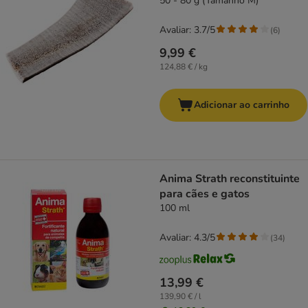
50 - 80 g (Tamanho M)
Avaliar: 3.7/5
(
6
)
9,99 €
124,88 € / kg
Adicionar ao carrinho
Anima Strath reconstituinte
para cães e gatos
100 ml
Avaliar: 4.3/5
(
34
)
13,99 €
139,90 € / l