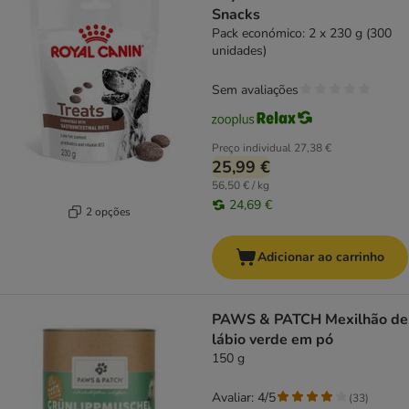
Snacks
Pack económico: 2 x 230 g (300
unidades)
Sem avaliações
Preço individual
27,38 €
25,99 €
56,50 € / kg
24,69 €
2 opções
Adicionar ao carrinho
PAWS & PATCH Mexilhão de
lábio verde em pó
150 g
Avaliar: 4/5
(
33
)