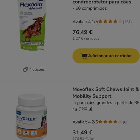
condroprotetor para cães
- 60 comprimidos
Avaliar: 4.1/5
(
151
)
76,49 €
1,27 € / unidade
Adicionar ao carrinho
4 opções
Movoflex Soft Chews Joint &
Mobility Support
L: para cães grandes a partir de 35
kg (180 g)
Avaliar: 4.2/5
(
6
)
31,49 €
174,94 € / kg