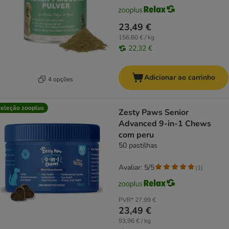
23,49 €
156,60 € / kg
22,32 €
Adicionar ao carrinho
4 opções
eleção zooplus
Zesty Paws Senior
Advanced 9-in-1 Chews
com peru
50 pastilhas
Avaliar: 5/5
(
1
)
PVR*
27,99 €
23,49 €
93,96 € / kg