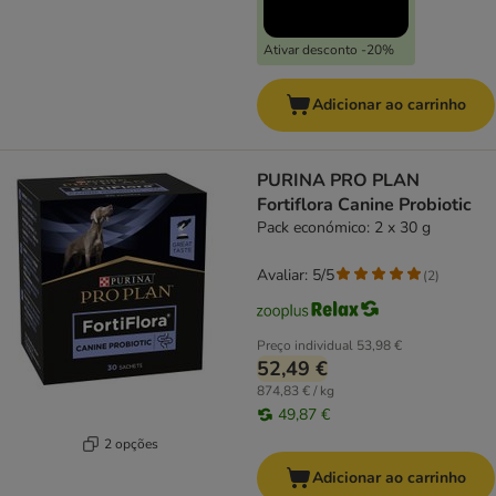
Ativar desconto -20%
Adicionar ao carrinho
PURINA PRO PLAN
Fortiflora Canine Probiotic
Pack económico: 2 x 30 g
Avaliar: 5/5
(
2
)
Preço individual
53,98 €
52,49 €
874,83 € / kg
49,87 €
2 opções
Adicionar ao carrinho