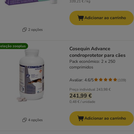
339,21 € / kg
Adicionar ao carrinho
2 opções
eleção zooplus
Cosequin Advance
condroprotetor para cães
Pack económico: 2 x 250
comprimidos
Avaliar: 4.6/5
(
109
)
Preço individual
243,98 €
241,99 €
0,48 € / unidade
Adicionar ao carrinho
4 opções