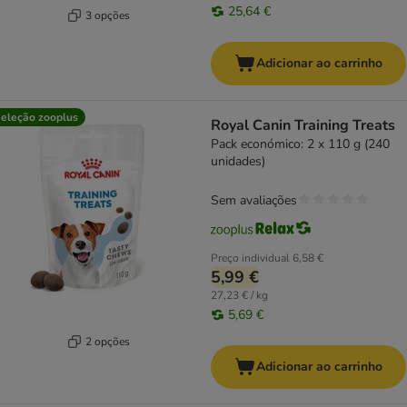
25,64 €
3 opções
Adicionar ao carrinho
eleção zooplus
Royal Canin Training Treats
Pack económico: 2 x 110 g (240
unidades)
Sem avaliações
Preço individual
6,58 €
5,99 €
27,23 € / kg
5,69 €
2 opções
Adicionar ao carrinho