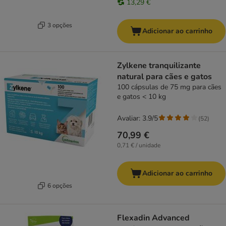
13,29 €
3 opções
Adicionar ao carrinho
Zylkene tranquilizante
natural para cães e gatos
100 cápsulas de 75 mg para cães
e gatos < 10 kg
Avaliar: 3.9/5
(
52
)
70,99 €
0,71 € / unidade
Adicionar ao carrinho
6 opções
Flexadin Advanced