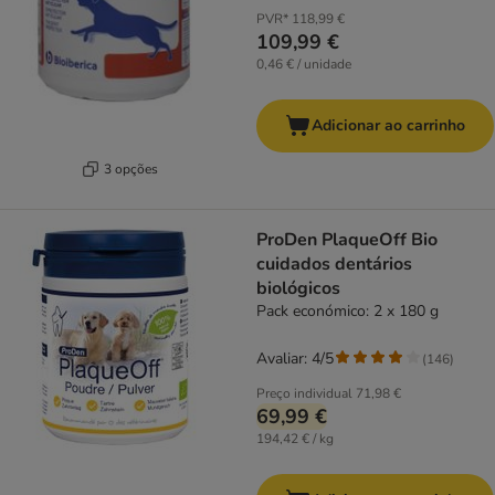
PVR*
118,99 €
109,99 €
0,46 € / unidade
Adicionar ao carrinho
3 opções
ProDen PlaqueOff Bio
cuidados dentários
biológicos
Pack económico: 2 x 180 g
Avaliar: 4/5
(
146
)
Preço individual
71,98 €
69,99 €
194,42 € / kg