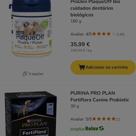
ProDen PlaqueOff Bio
cuidados dentários
biológicos
180 g
Avaliar: 4/5
(
146
)
35,99 €
199,94 € / kg
Adicionar ao carrinho
3 opções
PURINA PRO PLAN
Fortiflora Canine Probiotic
30 g
Avaliar: 5/5
(
2
)