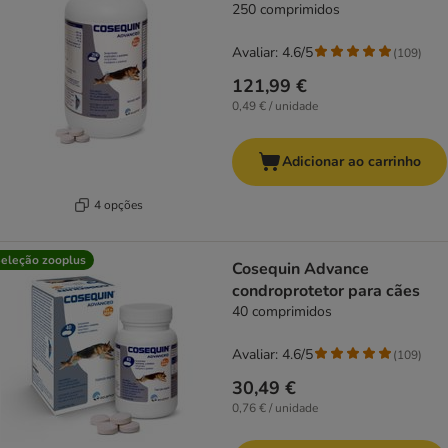
250 comprimidos
Avaliar: 4.6/5
(
109
)
121,99 €
0,49 € / unidade
Adicionar ao carrinho
4 opções
eleção zooplus
Cosequin Advance
condroprotetor para cães
40 comprimidos
Avaliar: 4.6/5
(
109
)
30,49 €
0,76 € / unidade