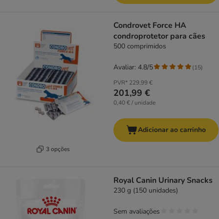
Condrovet Force HA
condroprotetor para cães
500 comprimidos
Avaliar: 4.8/5
(
15
)
PVR*
229,99 €
201,99 €
0,40 € / unidade
Adicionar ao carrinho
3 opções
Royal Canin Urinary Snacks
230 g (150 unidades)
Sem avaliações