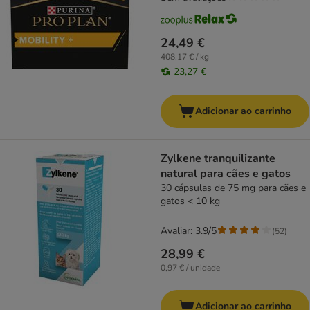
24,49 €
408,17 € / kg
23,27 €
Adicionar ao carrinho
Zylkene tranquilizante
natural para cães e gatos
30 cápsulas de 75 mg para cães e
gatos < 10 kg
Avaliar: 3.9/5
(
52
)
28,99 €
0,97 € / unidade
Adicionar ao carrinho