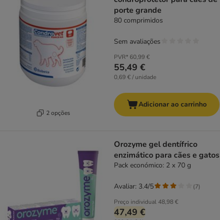
porte grande
80 comprimidos
Sem avaliações
PVR*
60,99 €
55,49 €
0,69 € / unidade
Adicionar ao carrinho
2 opções
Orozyme gel dentífrico
enzimático para cães e gatos
Pack económico: 2 x 70 g
Avaliar: 3.4/5
(
7
)
Preço individual
48,98 €
47,49 €