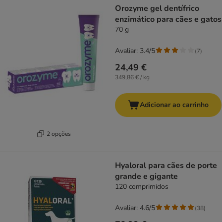
Orozyme gel dentífrico
enzimático para cães e gatos
70 g
Avaliar: 3.4/5
(
7
)
24,49 €
349,86 € / kg
Adicionar ao carrinho
2 opções
Hyaloral para cães de porte
grande e gigante
120 comprimidos
Avaliar: 4.6/5
(
38
)