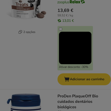
13,69 €
59,52 € / kg
13,01 €
2 opções
Ativar desconto -30%
Adicionar ao carrinho
ProDen PlaqueOff Bio
cuidados dentários
biológicos