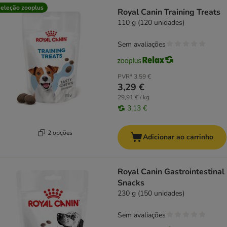
eleção zooplus
Royal Canin Training Treats
110 g (120 unidades)
Sem avaliações
PVR*
3,59 €
3,29 €
29,91 € / kg
3,13 €
2 opções
Adicionar ao carrinho
Royal Canin Gastrointestinal
Snacks
230 g (150 unidades)
Sem avaliações