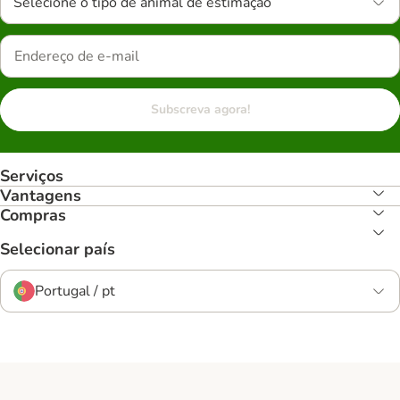
Selecione o tipo de animal de estimação
Subscreva agora!
Serviços
Vantagens
Compras
Selecionar país
Portugal / pt