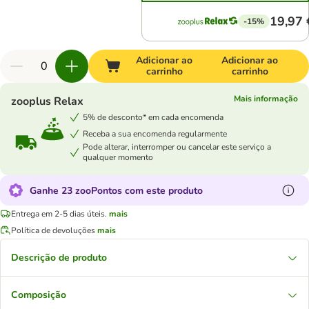
19,97 
-15%
Adicionar ao
Adicionar ao
carrinho
carrinho
Mais informação
zooplus Relax
5% de desconto* em cada encomenda
Receba a sua encomenda regularmente
Pode alterar, interromper ou cancelar este serviço a
qualquer momento
Ganhe 23 zooPontos com este produto
Entrega em 2-5 dias úteis.
mais
Política de devoluções
mais
Descrição de produto
Composição