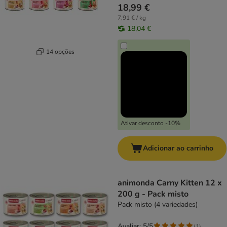
18,99 €
7,91 € / kg
18,04 €
14 opções
Ativar desconto -10%
Adicionar ao carrinho
animonda Carny Kitten 12 x
200 g - Pack misto
Pack misto (4 variedades)
Avaliar: 5/5
(
1
)