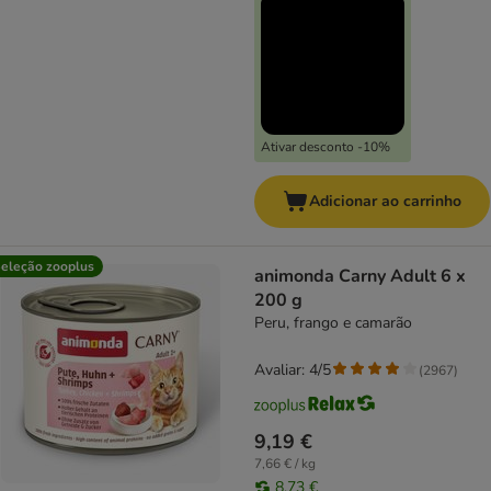
Ativar desconto -10%
Adicionar ao carrinho
eleção zooplus
animonda Carny Adult 6 x
200 g
Peru, frango e camarão
Avaliar: 4/5
(
2967
)
9,19 €
7,66 € / kg
8,73 €