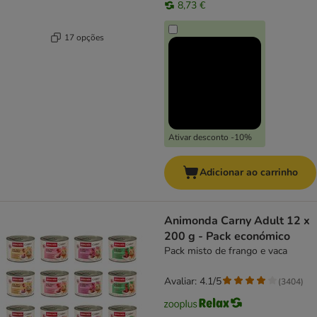
8,73 €
17 opções
Ativar desconto -10%
Adicionar ao carrinho
Animonda Carny Adult 12 x
200 g - Pack económico
Pack misto de frango e vaca
Avaliar: 4.1/5
(
3404
)