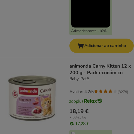
Ativar desconto -10%
Adicionar ao carrinho
animonda Carny Kitten 12 x
200 g - Pack económico
Baby-Patê
Avaliar: 4.2/5
(
3279
)
18,19 €
7,58 € / kg
17,28 €