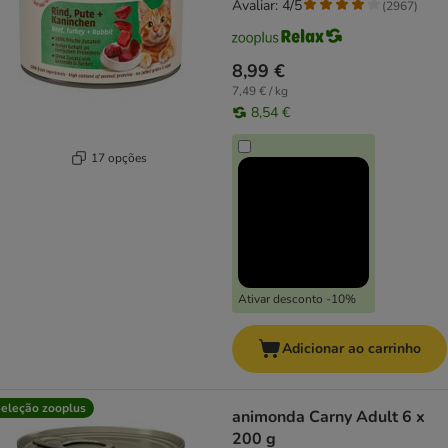
Avaliar: 4/5
(
2967
)
8,99 €
7,49 € / kg
8,54 €
17 opções
Ativar desconto -10%
Adicionar ao carrinho
eleção zooplus
animonda Carny Adult 6 x
200 g