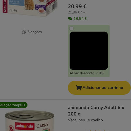
20,99 €
21,86 € / kg
19,94 €
6 opções
Ativar desconto -10%
Adicionar ao carrinho
eleção zooplus
animonda Carny Adult 6 x
200 g
Vaca, peru e coelho