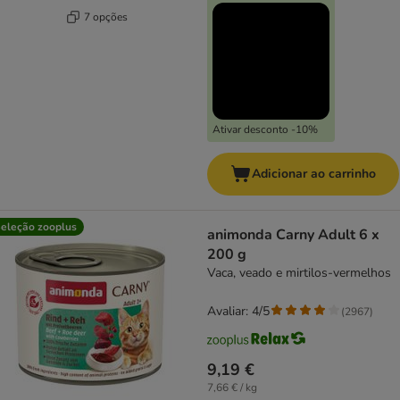
7 opções
Ativar desconto -10%
Adicionar ao carrinho
eleção zooplus
animonda Carny Adult 6 x
200 g
Vaca, veado e mirtilos-vermelhos
Avaliar: 4/5
(
2967
)
9,19 €
7,66 € / kg