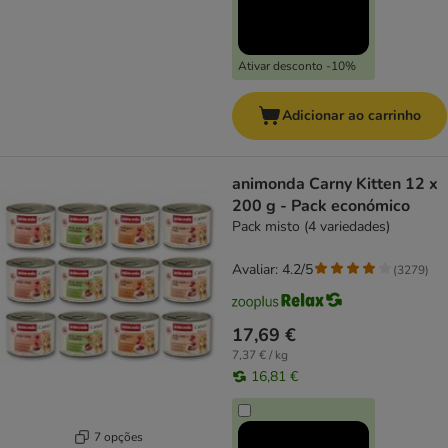
Ativar desconto -10%
Adicionar ao carrinho
animonda Carny Kitten 12 x
200 g - Pack económico
Pack misto (4 variedades)
Avaliar: 4.2/5
(
3279
)
17,69 €
7,37 € / kg
16,81 €
7 opções