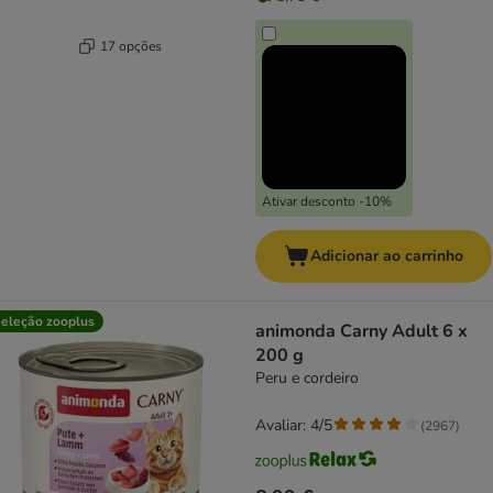
17 opções
Ativar desconto -10%
Adicionar ao carrinho
eleção zooplus
animonda Carny Adult 6 x
200 g
Peru e cordeiro
Avaliar: 4/5
(
2967
)