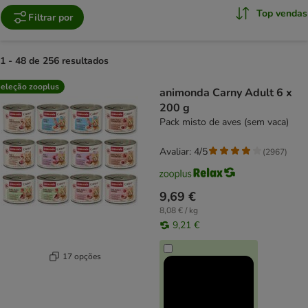
Top vendas
Filtrar por
1 - 48 de 256 resultados
product items have been changed
eleção zooplus
animonda Carny Adult 6 x
200 g
Pack misto de aves (sem vaca)
Avaliar: 4/5
(
2967
)
9,69 €
8,08 € / kg
9,21 €
17 opções