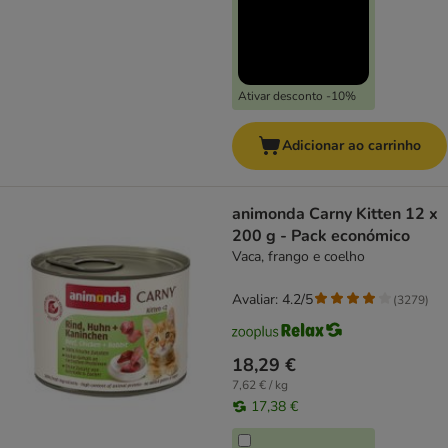
Ativar desconto -10%
Adicionar ao carrinho
animonda Carny Kitten 12 x
200 g - Pack económico
Vaca, frango e coelho
Avaliar: 4.2/5
(
3279
)
18,29 €
7,62 € / kg
17,38 €