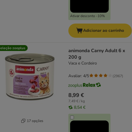
Ativar desconto -10%
Adicionar ao carrinho
eleção zooplus
animonda Carny Adult 6 x
200 g
Vaca e Cordeiro
Avaliar: 4/5
(
2967
)
8,99 €
7,49 € / kg
8,54 €
17 opções