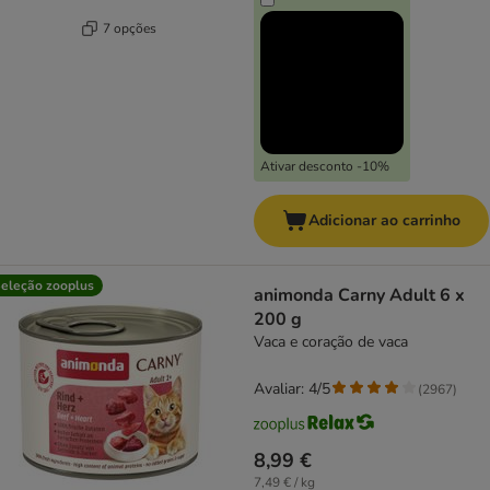
7 opções
Ativar desconto -10%
Adicionar ao carrinho
eleção zooplus
animonda Carny Adult 6 x
200 g
Vaca e coração de vaca
Avaliar: 4/5
(
2967
)
8,99 €
7,49 € / kg