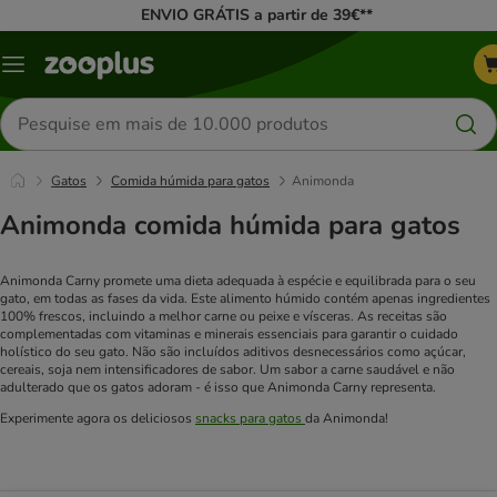
ENVIO GRÁTIS a partir de 39€**
Menu
Pesquisar
produtos
Gatos
Comida húmida para gatos
Animonda
Animonda comida húmida para gatos
Animonda Carny promete uma dieta adequada à espécie e equilibrada para o seu
gato, em todas as fases da vida. Este alimento húmido contém apenas ingredientes
100% frescos, incluindo a melhor carne ou peixe e vísceras. As receitas são
complementadas com vitaminas e minerais essenciais para garantir o cuidado
holístico do seu gato. Não são incluídos aditivos desnecessários como açúcar,
cereais, soja nem intensificadores de sabor. Um sabor a carne saudável e não
adulterado que os gatos adoram - é isso que Animonda Carny representa.
Experimente agora os deliciosos
snacks para gatos
da Animonda!