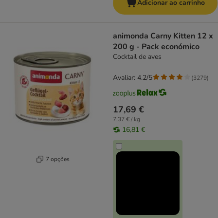
Adicionar ao carrinho
animonda Carny Kitten 12 x
200 g - Pack económico
Cocktail de aves
Avaliar: 4.2/5
(
3279
)
17,69 €
7,37 € / kg
16,81 €
7 opções