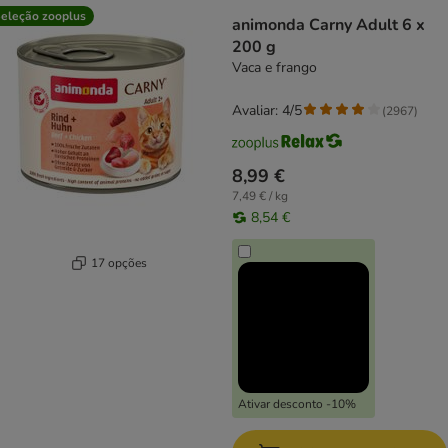
eleção zooplus
animonda Carny Adult 6 x
200 g
Vaca e frango
Avaliar: 4/5
(
2967
)
8,99 €
7,49 € / kg
8,54 €
17 opções
Ativar desconto -10%