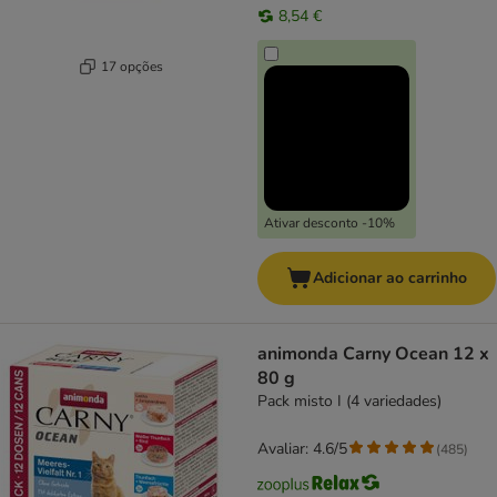
8,54 €
17 opções
Ativar desconto -10%
Adicionar ao carrinho
animonda Carny Ocean 12 x
80 g
Pack misto I (4 variedades)
Avaliar: 4.6/5
(
485
)