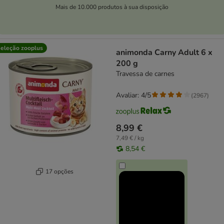
Mais de 10.000 produtos à sua disposição
eleção zooplus
animonda Carny Adult 6 x
200 g
Travessa de carnes
Avaliar: 4/5
(
2967
)
8,99 €
7,49 € / kg
8,54 €
17 opções