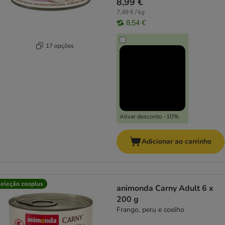
8,99 €
7,49 € / kg
8,54 €
17 opções
Ativar desconto -10%
Adicionar ao carrinho
eleção zooplus
animonda Carny Adult 6 x
200 g
Frango, peru e coelho