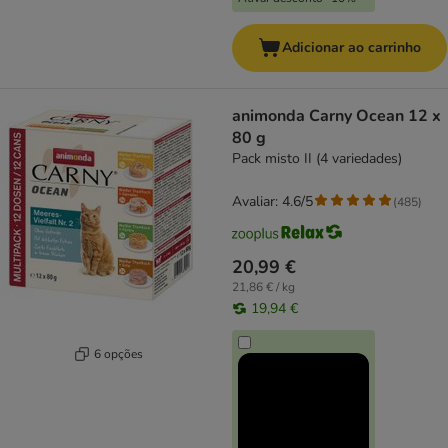
Adicionar ao carrinho
animonda Carny Ocean 12 x
80 g
Pack misto II (4 variedades)
Avaliar: 4.6/5
(
485
)
20,99 €
21,86 € / kg
19,94 €
6 opções