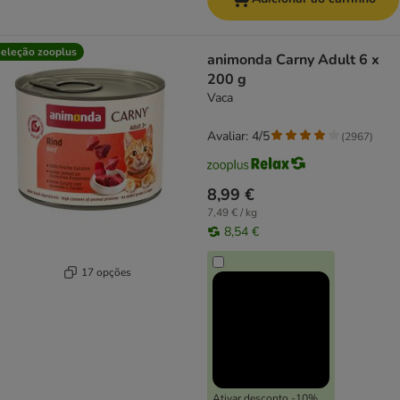
eleção zooplus
animonda Carny Adult 6 x
200 g
Vaca
Avaliar: 4/5
(
2967
)
8,99 €
7,49 € / kg
8,54 €
17 opções
Ativar desconto -10%