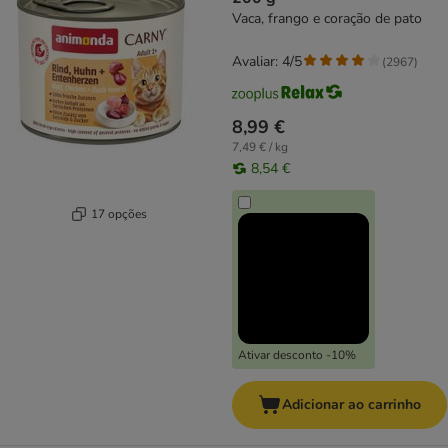
Vaca, frango e coração de pato
Avaliar: 4/5
(
2967
)
8,99 €
7,49 € / kg
8,54 €
17 opções
Ativar desconto -10%
Adicionar ao carrinho