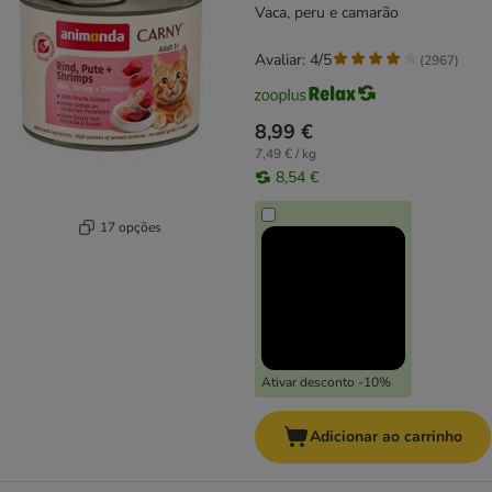
Vaca, peru e camarão
Avaliar: 4/5
(
2967
)
8,99 €
7,49 € / kg
8,54 €
17 opções
Ativar desconto -10%
Adicionar ao carrinho