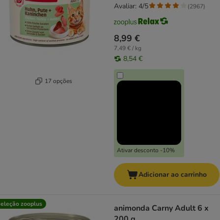
Avaliar: 4/5
(
2967
)
8,99 €
7,49 € / kg
8,54 €
17 opções
Ativar desconto -10%
Adicionar ao carrinho
eleção zooplus
animonda Carny Adult 6 x
200 g