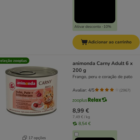
Ativar desconto -10%
Adicionar ao carrinho
eleção zooplus
animonda Carny Adult 6 x
200 g
Frango, peru e coração de pato
Avaliar: 4/5
(
2967
)
8,99 €
7,49 € / kg
8,54 €
17 opções