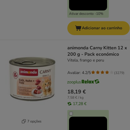
Ativar desconto -10%
Adicionar ao carrinho
animonda Carny Kitten 12 x
200 g - Pack económico
Vitela, frango e peru
Avaliar: 4.2/5
(
3279
)
18,19 €
7,58 € / kg
17,28 €
7 opções