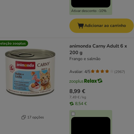
Ativar desconto -10%
Adicionar ao carrinho
eleção zooplus
animonda Carny Adult 6 x
200 g
Frango e salmão
Avaliar: 4/5
(
2967
)
8,99 €
7,49 € / kg
8,54 €
17 opções