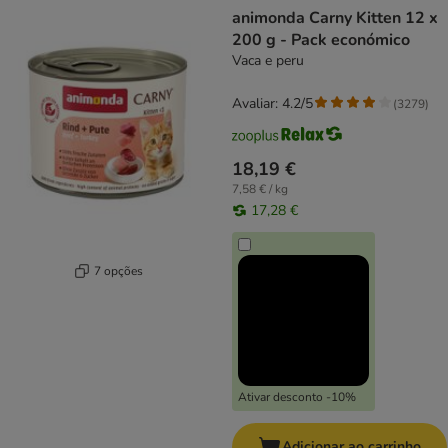
animonda Carny Kitten 12 x
200 g - Pack económico
Vaca e peru
Avaliar: 4.2/5
(
3279
)
18,19 €
7,58 € / kg
17,28 €
7 opções
Ativar desconto -10%
Adicionar ao carrinho