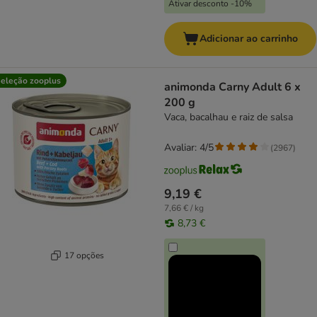
Ativar desconto -10%
Adicionar ao carrinho
eleção zooplus
animonda Carny Adult 6 x
200 g
Vaca, bacalhau e raiz de salsa
Avaliar: 4/5
(
2967
)
9,19 €
7,66 € / kg
8,73 €
17 opções