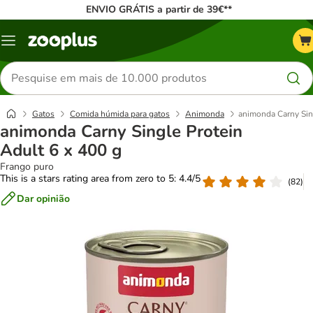
ENVIO GRÁTIS a partir de 39€**
Menu
Pesquisar
produtos
Gatos
Comida húmida para gatos
Animonda
animonda Carny Sing
animonda Carny Single Protein
Adult 6 x 400 g
Frango puro
This is a stars rating area from zero to 5: 4.4/5
(
82
)
Dar opinião