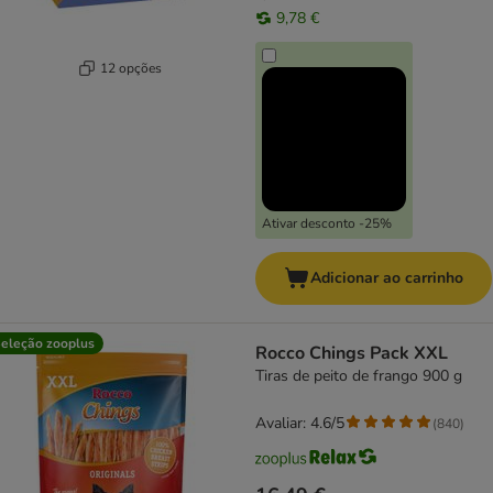
9,78 €
12 opções
Ativar desconto -25%
Adicionar ao carrinho
eleção zooplus
Rocco Chings Pack XXL
Tiras de peito de frango 900 g
Avaliar: 4.6/5
(
840
)