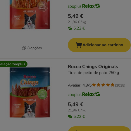
5,49 €
21,96 € / kg
5,22 €
Adicionar ao carrinho
8 opções
eleção zooplus
Rocco Chings Originals
Tiras de peito de pato 250 g
Avaliar: 4.9/5
(
3038
)
5,49 €
21,96 € / kg
5,22 €