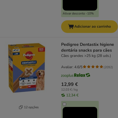
Ativar desconto -10%
Adicionar ao carrinho
Pedigree Dentastix higiene
dentária snacks para cães
Cães grandes >25 kg (28 uds.)
Avaliar: 4.6/5
(
2092
)
12,99 €
12,03 € / kg
12,34 €
12 opções