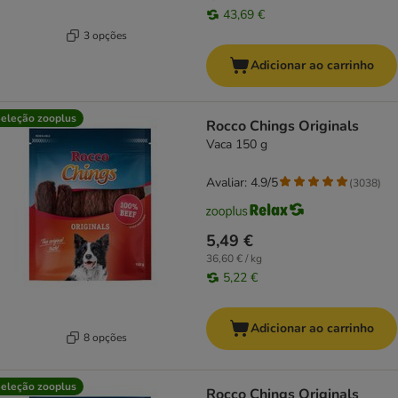
43,69 €
3 opções
Adicionar ao carrinho
eleção zooplus
Rocco Chings Originals
Vaca 150 g
Avaliar: 4.9/5
(
3038
)
5,49 €
36,60 € / kg
5,22 €
Adicionar ao carrinho
8 opções
eleção zooplus
Rocco Chings Originals