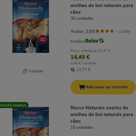
orelhas de boi naturais para
cães
30 unidades
Avaliar: 3.8/5
(
1489
)
Preço individual
16,47 €
14,49 €
0,48 € / unidade
13,77 €
3 opções
Adicionar ao carrinho
eleção zooplus
Rocco Naturals snacks de
orelhas de boi naturais para
cães
10 unidades