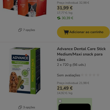
Preço individual
32,98 €
31,99 €
17,77 € / kg
30,39 €
7 opções
Adicionar ao carrinho
Advance Dental Care Stick
Medium/Maxi snack para
cães
2 x 720 g (56 uds.)
Sem avaliações
Preço individual
21,98 €
21,49 €
14,92 € / kg
3 opções