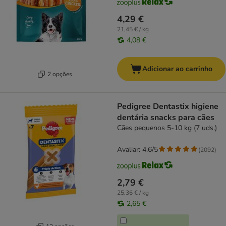
4,29 €
21,45 € / kg
4,08 €
Adicionar ao carrinho
2 opções
Pedigree Dentastix higiene
dentária snacks para cães
Cães pequenos 5-10 kg (7 uds.)
Avaliar: 4.6/5
(
2092
)
2,79 €
25,36 € / kg
2,65 €