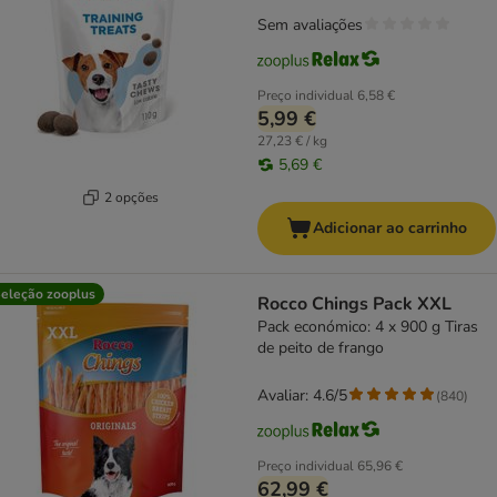
Sem avaliações
Preço individual
6,58 €
5,99 €
27,23 € / kg
5,69 €
2 opções
Adicionar ao carrinho
eleção zooplus
Rocco Chings Pack XXL
Pack económico: 4 x 900 g Tiras
de peito de frango
Avaliar: 4.6/5
(
840
)
Preço individual
65,96 €
62,99 €