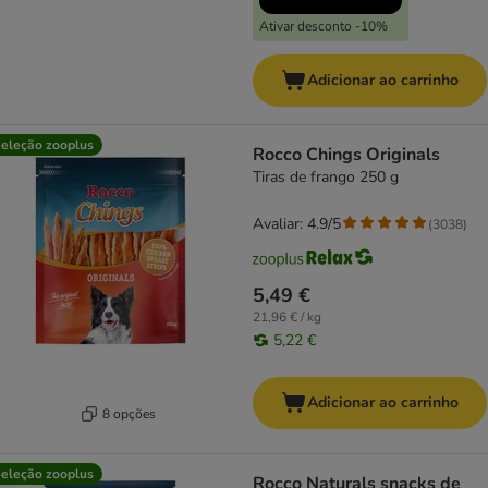
Ativar desconto -10%
Adicionar ao carrinho
eleção zooplus
Rocco Chings Originals
Tiras de frango 250 g
Avaliar: 4.9/5
(
3038
)
5,49 €
21,96 € / kg
5,22 €
Adicionar ao carrinho
8 opções
eleção zooplus
Rocco Naturals snacks de