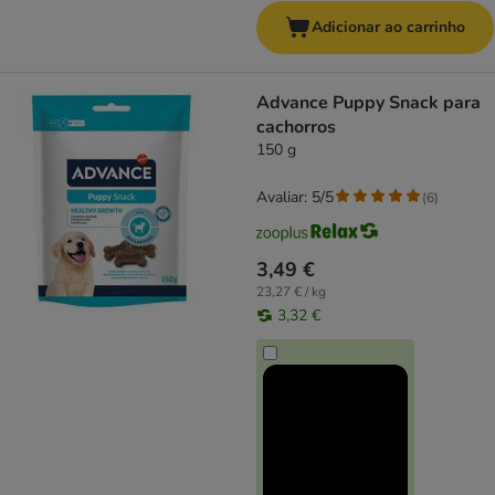
Adicionar ao carrinho
Advance Puppy Snack para
cachorros
150 g
Avaliar: 5/5
(
6
)
3,49 €
23,27 € / kg
3,32 €