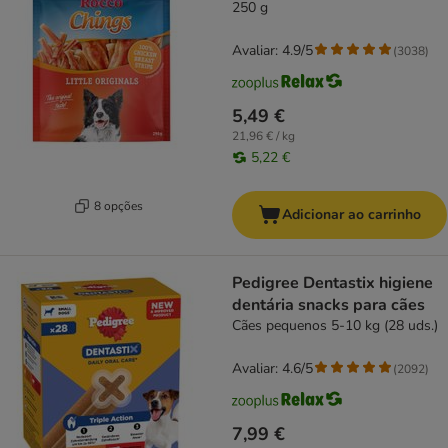
250 g
Avaliar: 4.9/5
(
3038
)
5,49 €
21,96 € / kg
5,22 €
8 opções
Adicionar ao carrinho
Pedigree Dentastix higiene
dentária snacks para cães
Cães pequenos 5-10 kg (28 uds.)
Avaliar: 4.6/5
(
2092
)
7,99 €