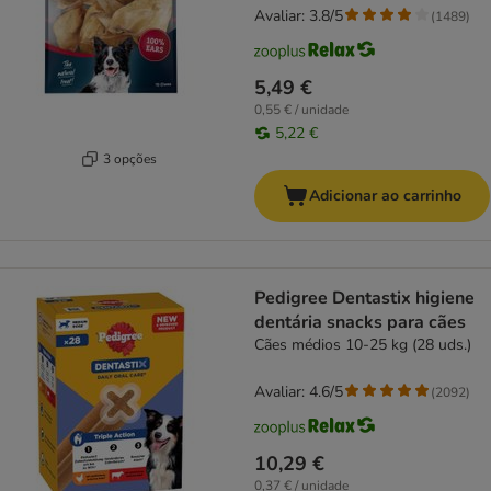
Avaliar: 3.8/5
(
1489
)
5,49 €
0,55 € / unidade
5,22 €
3 opções
Adicionar ao carrinho
Pedigree Dentastix higiene
dentária snacks para cães
Cães médios 10-25 kg (28 uds.)
Avaliar: 4.6/5
(
2092
)
10,29 €
0,37 € / unidade