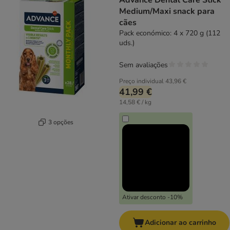
Advance Dental Care Stick
Medium/Maxi snack para
cães
Pack económico: 4 x 720 g (112
uds.)
Sem avaliações
Preço individual
43,96 €
41,99 €
14,58 € / kg
3 opções
Ativar desconto -10%
Adicionar ao carrinho