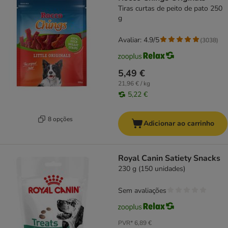
Tiras curtas de peito de pato 250
g
Avaliar: 4.9/5
(
3038
)
5,49 €
21,96 € / kg
5,22 €
8 opções
Adicionar ao carrinho
Royal Canin Satiety Snacks
230 g (150 unidades)
Sem avaliações
PVR*
6,89 €