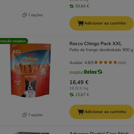
59,84 €
7 opções
Adicionar ao carrinho
eleção zooplus
Rocco Chings Pack XXL
Peito de frango desidratado 900 g
Avaliar: 4.6/5
(
840
)
16,49 €
18,32 € / kg
15,67 €
Adicionar ao carrinho
7 opções