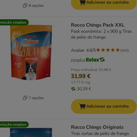
Adicionar ao carrinho
8 opções
eleção zooplus
Rocco Chings Pack XXL
Pack económico: 2 x 900 g Tiras
de peito de frango
Avaliar: 4.6/5
(
840
)
Preço individual
32,98 €
31,99 €
17,77 € / kg
30,39 €
7 opções
Adicionar ao carrinho
eleção zooplus
Rocco Chings Originals
Tiras curtas de peito de frango