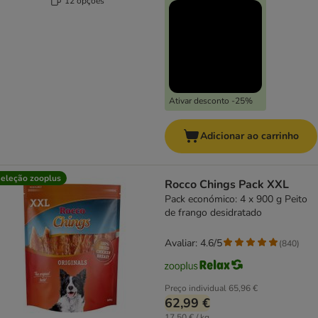
12 opções
Ativar desconto -25%
Adicionar ao carrinho
eleção zooplus
Rocco Chings Pack XXL
Pack económico: 4 x 900 g Peito
de frango desidratado
Avaliar: 4.6/5
(
840
)
Preço individual
65,96 €
62,99 €
17,50 € / kg