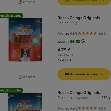
8 opções
eleção zooplus
Rocco Chings Originals
Coelho 200g
Avaliar: 4.9/5
(
3038
)
4,79 €
23,95 € / kg
4,55 €
Adicionar ao carrinho
8 opções
eleção zooplus
Rocco Chings Originals
Peito de frango desidratado 250 g
Avaliar: 4.9/5
(
3038
)