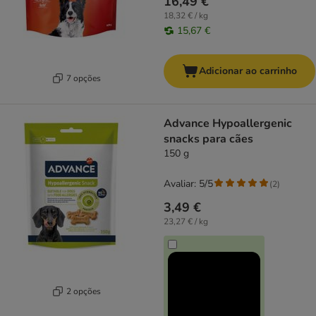
16,49 €
18,32 € / kg
15,67 €
Adicionar ao carrinho
7 opções
Advance Hypoallergenic
snacks para cães
150 g
Avaliar: 5/5
(
2
)
3,49 €
23,27 € / kg
2 opções