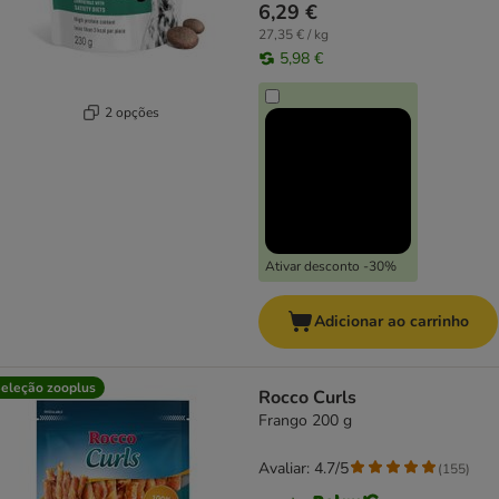
6,29 €
27,35 € / kg
5,98 €
2 opções
Ativar desconto -30%
Adicionar ao carrinho
eleção zooplus
Rocco Curls
Frango 200 g
Avaliar: 4.7/5
(
155
)