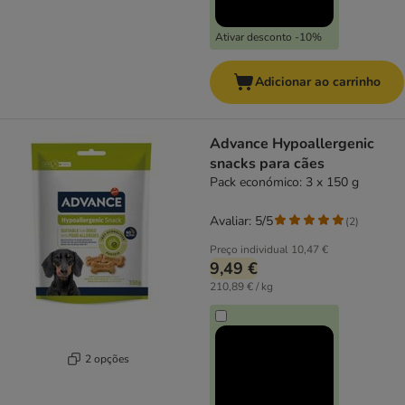
Ativar desconto -10%
Adicionar ao carrinho
Advance Hypoallergenic
snacks para cães
Pack económico: 3 x 150 g
Avaliar: 5/5
(
2
)
Preço individual
10,47 €
9,49 €
210,89 € / kg
2 opções