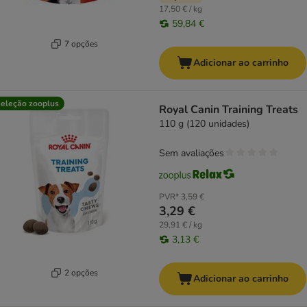
17,50 € / kg
59,84 €
7 opções
Adicionar ao carrinho
eleção zooplus
Royal Canin Training Treats
110 g (120 unidades)
Sem avaliações
PVR*
3,59 €
3,29 €
29,91 € / kg
3,13 €
2 opções
Adicionar ao carrinho