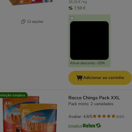
18,16 € / kg
7,59 €
12 opções
Ativar desconto -20%
Adicionar ao carrinho
eleção zooplus
Rocco Chings Pack XXL
Pack misto: 2 variedades
Avaliar: 4.6/5
(
840
)