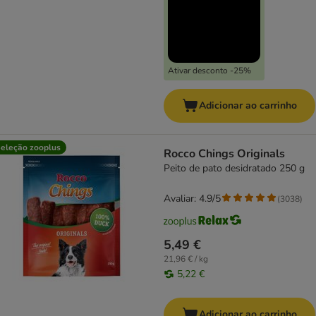
Ativar desconto -25%
Adicionar ao carrinho
eleção zooplus
Rocco Chings Originals
Peito de pato desidratado 250 g
Avaliar: 4.9/5
(
3038
)
5,49 €
21,96 € / kg
5,22 €
Adicionar ao carrinho