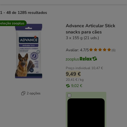
1 - 48 de 1285 resultados
product items have been changed
eleção zooplus
Advance Articular Stick
snacks para cães
3 x 155 g (21 uds.)
Avaliar: 4.7/5
(
6
)
Preço individual
10,47 €
9,49 €
20,41 € / kg
9,02 €
2 opções