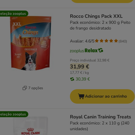
eleção zooplus
Rocco Chings Pack XXL
Pack económico: 2 x 900 g Peito
de frango desidratado
Avaliar: 4.6/5
(
840
)
Preço individual
32,98 €
31,99 €
17,77 € / kg
30,39 €
7 opções
Adicionar ao carrinho
eleção zooplus
Royal Canin Training Treats
Pack económico: 2 x 110 g (240
unidades)