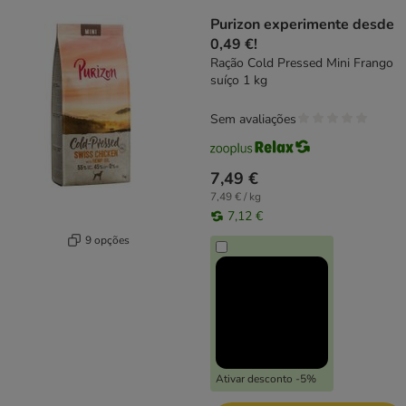
Purizon experimente desde
0,49 €!
Ração Cold Pressed Mini Frango
suíço 1 kg
Sem avaliações
7,49 €
7,49 € / kg
7,12 €
9 opções
Ativar desconto -5%