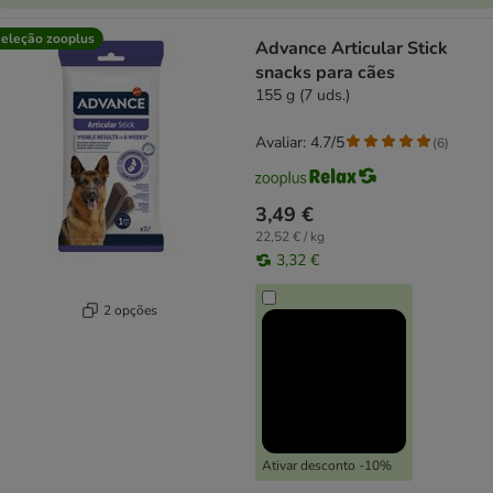
eleção zooplus
Advance Articular Stick
snacks para cães
155 g (7 uds.)
Avaliar: 4.7/5
(
6
)
3,49 €
22,52 € / kg
3,32 €
2 opções
Ativar desconto -10%