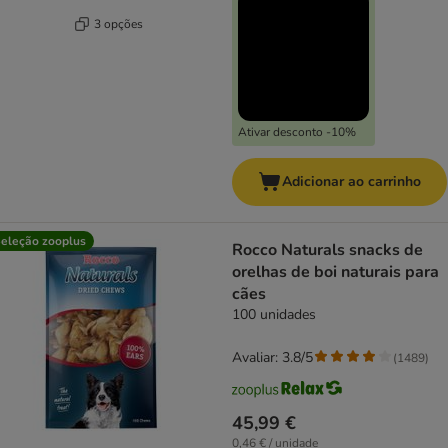
3 opções
Ativar desconto -10%
Adicionar ao carrinho
eleção zooplus
Rocco Naturals snacks de
orelhas de boi naturais para
cães
100 unidades
Avaliar: 3.8/5
(
1489
)
45,99 €
0,46 € / unidade