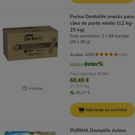
Purina Dentalife snacks para
cães de porte médio (12 kg-
25 kg)
Pack económico: 2 x 84 barritas
(28 x 69 g)
Avaliar: 4.9/5
(
249
)
Preço individual
69,98 €
68,49 €
17,73 € / kg
4 opções
65,07 €
Adicionar ao carrinho
PURINA Dentalife Active