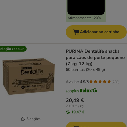
Ativar desconto -20%
Adicionar ao carrinho
eleção zooplus
PURINA Dentalife snacks
para cães de porte pequeno
(7 kg-12 kg)
60 barritas (20 x 49 g)
Avaliar: 4.9/5
(
289
)
20,49 €
20,91 € / kg
19,47 €
3 opções