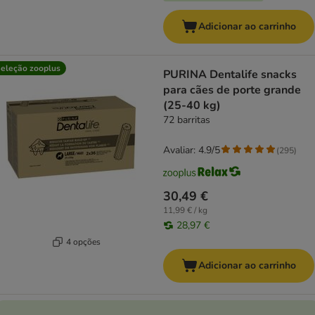
Adicionar ao carrinho
eleção zooplus
PURINA Dentalife snacks
para cães de porte grande
(25-40 kg)
72 barritas
Avaliar: 4.9/5
(
295
)
30,49 €
11,99 € / kg
28,97 €
4 opções
Adicionar ao carrinho