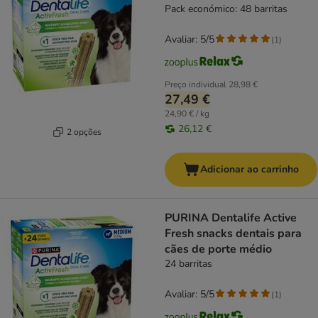
Pack económico: 48 barritas
Avaliar: 5/5
(
1
)
Preço individual
28,98 €
27,49 €
24,90 € / kg
26,12 €
2 opções
Adicionar ao carrinho
PURINA Dentalife Active
Fresh snacks dentais para
cães de porte médio
24 barritas
Avaliar: 5/5
(
1
)