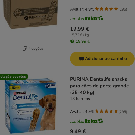
Avaliar: 4.9/5
(
295
)
19,99 €
15,72 € / kg
18,99 €
4 opções
Adicionar ao carrinho
eleção zooplus
PURINA Dentalife snacks
para cães de porte grande
(25-40 kg)
18 barritas
Avaliar: 4.9/5
(
295
)
9,49 €