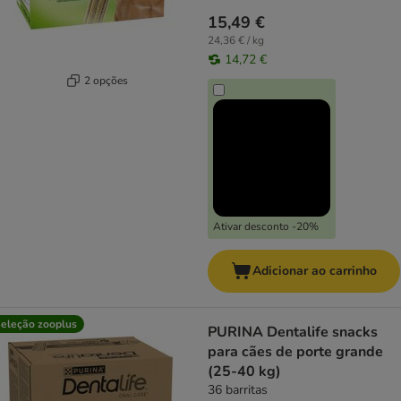
15,49 €
24,36 € / kg
14,72 €
2 opções
Ativar desconto -20%
Adicionar ao carrinho
eleção zooplus
PURINA Dentalife snacks
para cães de porte grande
(25-40 kg)
36 barritas