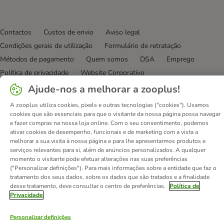
Contactos
Custos de envio
Aviso legal
Condições gerais de utilização
Formulário de retratação
Métodos de pagamento
Quem somos
DSA
Emprego
Política de privacidade
Website Corporativo
Declaração de acessibilidade
Ajude-nos a melhorar a zooplus!
A zooplus utiliza cookies, pixels e outras tecnologias ("cookies"). Usamos
© zooplus SE
2026
cookies que são essenciais para que o visitante da nossa página possa navegar
e fazer compras na nossa loja online. Com o seu consentimento, podemos
ativar cookies de desempenho, funcionais e de marketing com a vista a
melhorar a sua visita à nossa página e para lhe apresentarmos produtos e
serviços relevantes para si, além de anúncios personalizados. A qualquer
momento o visitante pode efetuar alterações nas suas preferências
("Personalizar definições"). Para mais informações sobre a entidade que faz o
tratamento dos seus dados, sobre os dados que são tratados e a finalidade
desse tratamento, deve consultar o centro de preferências.
Política de
Privacidade
Personalizar definições