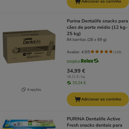
Adicionar ao carrinho
Purina Dentalife snacks para
cães de porte médio (12 kg-
25 kg)
84 barritas (28 x 69 g)
Avaliar: 4.9/5
(
249
)
34,99 €
18,11 € / kg
33,24 €
4 opções
Adicionar ao carrinho
PURINA Dentalife Active
Fresh snacks dentais para