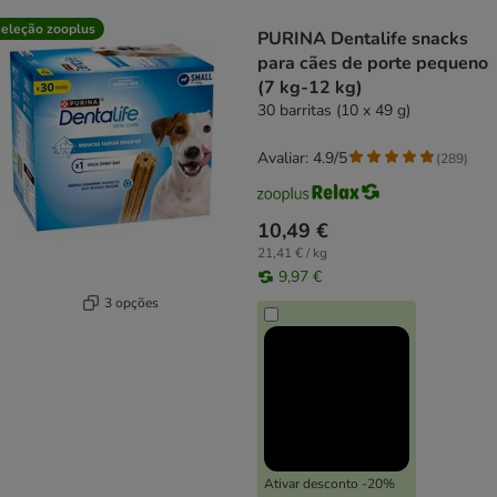
product items have been changed
eleção zooplus
PURINA Dentalife snacks
para cães de porte pequeno
(7 kg-12 kg)
30 barritas (10 x 49 g)
Avaliar: 4.9/5
(
289
)
10,49 €
21,41 € / kg
9,97 €
3 opções
Ativar desconto -20%