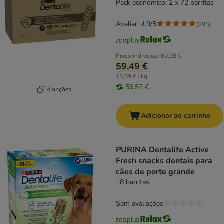
Pack económico: 2 x 72 barritas
Avaliar: 4.9/5
(
295
)
Preço individual
60,98 €
59,49 €
11,69 € / kg
56,52 €
4 opções
Adicionar ao carrinho
PURINA Dentalife Active
Fresh snacks dentais para
cães de porte grande
18 barritas
Sem avaliações