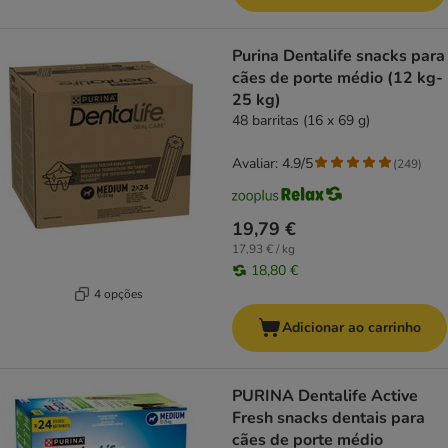
Purina Dentalife snacks para
cães de porte médio (12 kg-
25 kg)
48 barritas (16 x 69 g)
Avaliar: 4.9/5
(
249
)
19,79 €
17,93 € / kg
18,80 €
4 opções
Adicionar ao carrinho
PURINA Dentalife Active
Fresh snacks dentais para
cães de porte médio