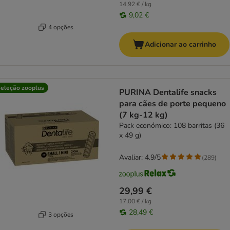
14,92 € / kg
9,02 €
4 opções
Adicionar ao carrinho
eleção zooplus
PURINA Dentalife snacks
para cães de porte pequeno
(7 kg-12 kg)
Pack económico: 108 barritas (36
x 49 g)
Avaliar: 4.9/5
(
289
)
29,99 €
17,00 € / kg
28,49 €
3 opções