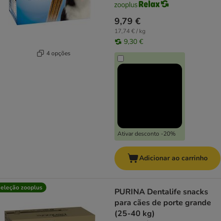
9,79 €
17,74 € / kg
9,30 €
4 opções
Ativar desconto -20%
Adicionar ao carrinho
eleção zooplus
PURINA Dentalife snacks
para cães de porte grande
(25-40 kg)