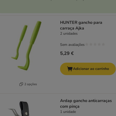
HUNTER gancho para
carraça Ajka
2 unidades
Sem avaliações
5,29 €
Adicionar ao carrinho
2 opções
Ardap gancho anticarraças
com pinça
1 unidade