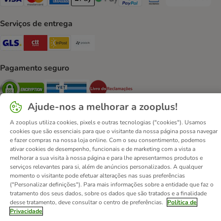
Transferência P
Visa Payment Method
Mastercard Payment Method
American Express Payment Method
Apple Pay Payment Method
Google Pay Payment Method
PayPal Payment Method
Multibanco Payment Met
Serviços de entrega
GLS Shipping Method
CTTExpress Shipping Method
InPost Shipping Method
Paack Shipping Method
Pagamento seguro
Security
Security
Security
Ajude-nos a melhorar a zooplus!
A zooplus utiliza cookies, pixels e outras tecnologias ("cookies"). Usamos
cookies que são essenciais para que o visitante da nossa página possa navegar
e fazer compras na nossa loja online. Com o seu consentimento, podemos
ativar cookies de desempenho, funcionais e de marketing com a vista a
Contactos
Custos de envio
Aviso legal
melhorar a sua visita à nossa página e para lhe apresentarmos produtos e
Condições gerais de utilização
Formulário de retratação
serviços relevantes para si, além de anúncios personalizados. A qualquer
momento o visitante pode efetuar alterações nas suas preferências
Métodos de pagamento
Quem somos
DSA
Emprego
("Personalizar definições"). Para mais informações sobre a entidade que faz o
Política de privacidade
Website Corporativo
tratamento dos seus dados, sobre os dados que são tratados e a finalidade
desse tratamento, deve consultar o centro de preferências.
Política de
Declaração de acessibilidade
Privacidade