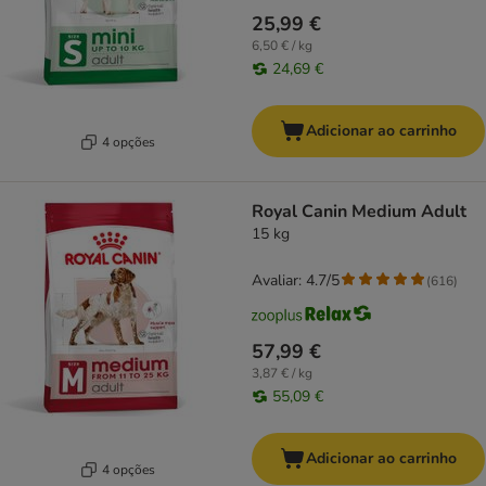
25,99 €
6,50 € / kg
24,69 €
Adicionar ao carrinho
4 opções
Royal Canin Medium Adult
15 kg
Avaliar: 4.7/5
(
616
)
57,99 €
3,87 € / kg
55,09 €
Adicionar ao carrinho
4 opções