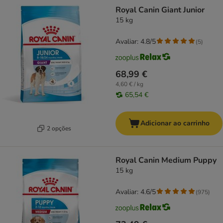
Royal Canin Giant Junior
15 kg
Avaliar: 4.8/5
(
5
)
68,99 €
4,60 € / kg
65,54 €
Adicionar ao carrinho
2 opções
Royal Canin Medium Puppy
15 kg
Avaliar: 4.6/5
(
975
)