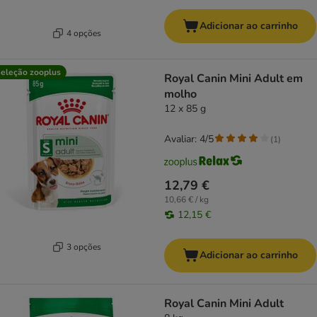
Adicionar ao carrinho
4 opções
eleção zooplus
Royal Canin Mini Adult em
molho
12 x 85 g
Avaliar: 4/5
(
1
)
12,79 €
10,66 € / kg
12,15 €
3 opções
Adicionar ao carrinho
Royal Canin Mini Adult