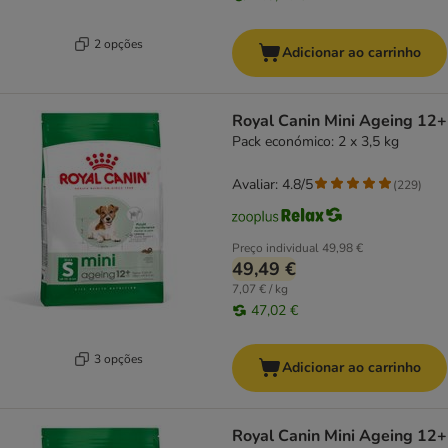
2 opções
Adicionar ao carrinho
Royal Canin Mini Ageing 12+
Pack económico: 2 x 3,5 kg
Avaliar: 4.8/5
(
229
)
Preço individual
49,98 €
49,49 €
7,07 € / kg
47,02 €
3 opções
Adicionar ao carrinho
Royal Canin Mini Ageing 12+