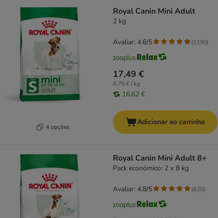
Royal Canin Mini Adult
2 kg
Avaliar: 4.6/5
(
1190
)
17,49 €
8,75 € / kg
16,62 €
Adicionar ao carrinho
4 opções
Royal Canin Mini Adult 8+
Pack económico: 2 x 8 kg
Avaliar: 4.8/5
(
620
)