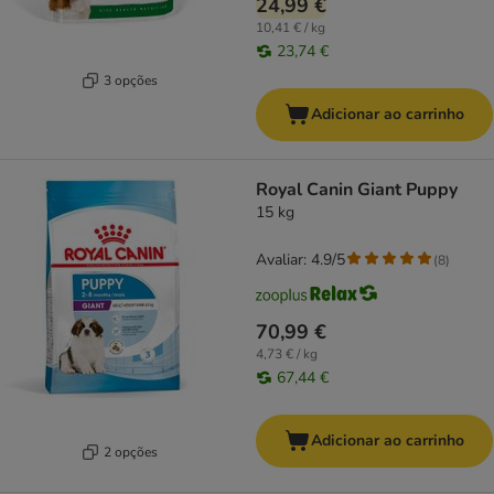
24,99 €
10,41 € / kg
23,74 €
3 opções
Adicionar ao carrinho
Royal Canin Giant Puppy
15 kg
Avaliar: 4.9/5
(
8
)
70,99 €
4,73 € / kg
67,44 €
Adicionar ao carrinho
2 opções