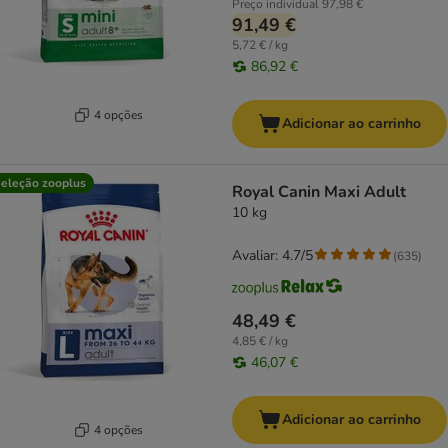
Preço individual
97,98 €
91,49 €
5,72 € / kg
86,92 €
4 opções
Adicionar ao carrinho
eleção zooplus
Royal Canin Maxi Adult
10 kg
Avaliar: 4.7/5
(
635
)
48,49 €
4,85 € / kg
46,07 €
Adicionar ao carrinho
4 opções