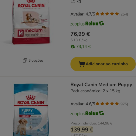
15 kg
Avaliar: 4.7/5
(
254
)
76,99 €
5,13 € / kg
73,14 €
3 opções
Adicionar ao carrinho
Royal Canin Medium Puppy
Pack económico: 2 x 15 kg
Avaliar: 4.6/5
(
975
)
Preço individual
144,98 €
139,99 €
4,67 € / kg