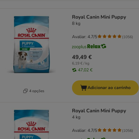
Royal Canin Mini Puppy
8 kg
Avaliar: 4.7/5
(
1056
)
49,49 €
6,19 € / kg
47,02 €
Adicionar ao carrinho
4 opções
Royal Canin Mini Puppy
4 kg
Avaliar: 4.7/5
(
1056
)