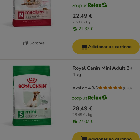
22,49 €
7,50 € / kg
21,37 €
3 opções
Adicionar ao carrinho
Royal Canin Mini Adult 8+
4 kg
Avaliar: 4.8/5
(
620
)
28,49 €
28,49 € / kg
27,07 €
Adicionar ao carrinho