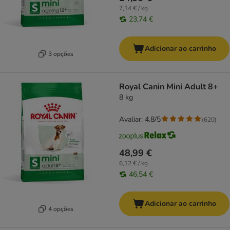
7,14 € / kg
23,74 €
Adicionar ao carrinho
3 opções
Royal Canin Mini Adult 8+
8 kg
Avaliar: 4.8/5
(
620
)
48,99 €
6,12 € / kg
46,54 €
Adicionar ao carrinho
4 opções