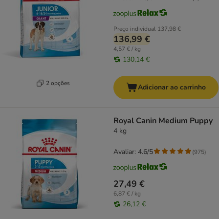
Preço individual
137,98 €
136,99 €
4,57 € / kg
130,14 €
2 opções
Adicionar ao carrinho
Royal Canin Medium Puppy
4 kg
Avaliar: 4.6/5
(
975
)
27,49 €
6,87 € / kg
26,12 €