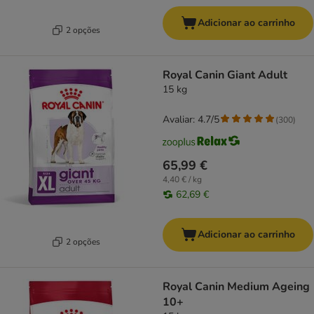
Adicionar ao carrinho
2 opções
Royal Canin Giant Adult
15 kg
Avaliar: 4.7/5
(
300
)
65,99 €
4,40 € / kg
62,69 €
Adicionar ao carrinho
2 opções
Royal Canin Medium Ageing
10+