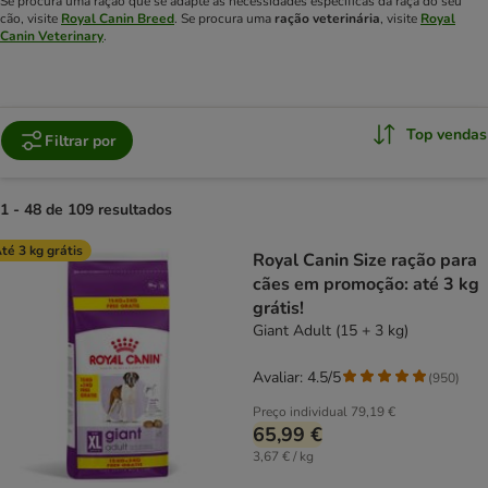
Se procura uma ração que se adapte às necessidades específicas da raça do seu
cão, visite
Royal Canin Breed
. Se procura uma
ração veterinária
, visite
Royal
Canin Veterinary
.
Top vendas
Filtrar por
1 - 48 de 109 resultados
product items have been changed
té 3 kg grátis
Royal Canin Size ração para
cães em promoção: até 3 kg
grátis!
Giant Adult (15 + 3 kg)
Avaliar: 4.5/5
(
950
)
Preço individual
79,19 €
65,99 €
3,67 € / kg