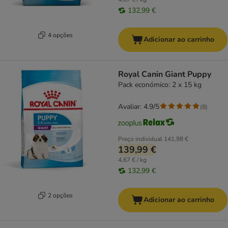
132,99 €
4 opções
Adicionar ao carrinho
Royal Canin Giant Puppy
Pack económico: 2 x 15 kg
Avaliar: 4.9/5
(
8
)
Preço individual
141,98 €
139,99 €
4,67 € / kg
132,99 €
2 opções
Adicionar ao carrinho