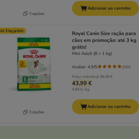
Adicionar ao carrinho
3 opções
té 3 kg grátis
Royal Canin Size ração para
cães em promoção: até 3 kg
grátis!
Mini Adult (8 + 1 kg)
Avaliar: 4.5/5
(
950
)
Preço individual
49,49 €
43,99 €
4,89 € / kg
Adicionar ao carrinho
3 opções