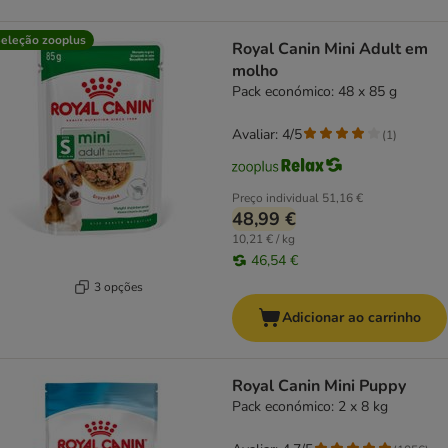
eleção zooplus
Royal Canin Mini Adult em
molho
Pack económico: 48 x 85 g
Avaliar: 4/5
(
1
)
Preço individual
51,16 €
48,99 €
10,21 € / kg
46,54 €
3 opções
Adicionar ao carrinho
Royal Canin Mini Puppy
Pack económico: 2 x 8 kg