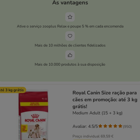
As vantagens
Ative o serviço zooplus Relax e poupe 5 % em cada encomenda
Mais de 10 milhões de clientes fidelizados
Mais de 10.000 produtos à sua disposição
té 3 kg grátis
Royal Canin Size ração para
cães em promoção: até 3 kg
grátis!
Medium Adult (15 + 3 kg)
Avaliar: 4.5/5
(
950
)
Preço individual
69,59 €