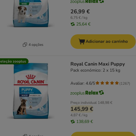
26,99 €
6,75 € / kg
25,64 €
Adicionar ao carrinho
4 opções
eleção zooplus
Royal Canin Maxi Puppy
Pack económico: 2 x 15 kg
Avaliar: 4.6/5
(
1267
)
Preço individual
148,98 €
145,99 €
4,87 € / kg
138,69 €