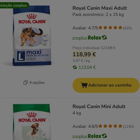
eleção zooplus
Royal Canin Maxi Adult
Pack económico: 2 x 15 kg
Avaliar: 4.7/5
(
635
)
Preço individual
123,98 €
118,99 €
3,97 € / kg
113,04 €
4 opções
Adicionar ao carrinho
Royal Canin Mini Adult
4 kg
Avaliar: 4.6/5
(
1190
)