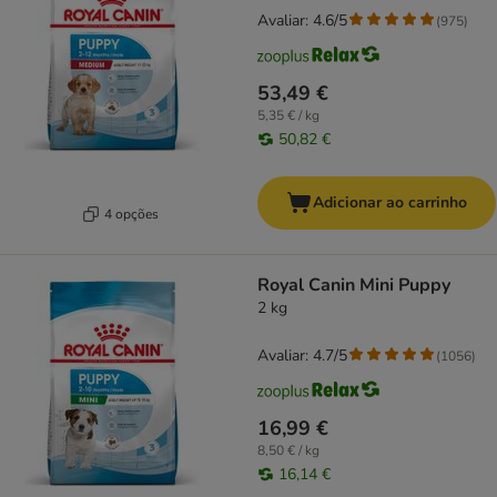
Avaliar: 4.6/5
(
975
)
53,49 €
5,35 € / kg
50,82 €
Adicionar ao carrinho
4 opções
Royal Canin Mini Puppy
2 kg
Avaliar: 4.7/5
(
1056
)
16,99 €
8,50 € / kg
16,14 €