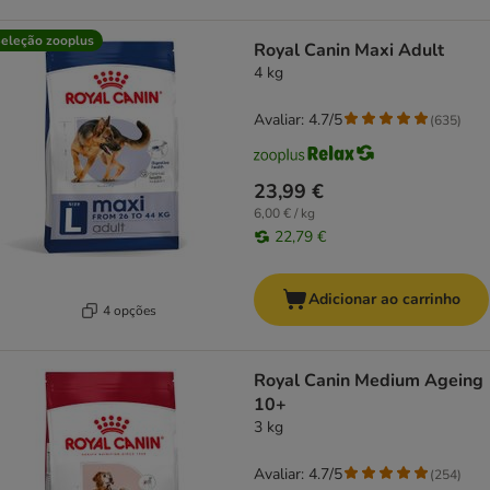
eleção zooplus
Royal Canin Maxi Adult
4 kg
Avaliar: 4.7/5
(
635
)
23,99 €
6,00 € / kg
22,79 €
Adicionar ao carrinho
4 opções
Royal Canin Medium Ageing
10+
3 kg
Avaliar: 4.7/5
(
254
)