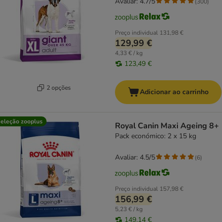
Avaliar: 4.7/5
(
300
)
Preço individual
131,98 €
129,99 €
4,33 € / kg
123,49 €
2 opções
Adicionar ao carrinho
eleção zooplus
Royal Canin Maxi Ageing 8+
Pack económico: 2 x 15 kg
Avaliar: 4.5/5
(
6
)
Preço individual
157,98 €
156,99 €
5,23 € / kg
149,14 €