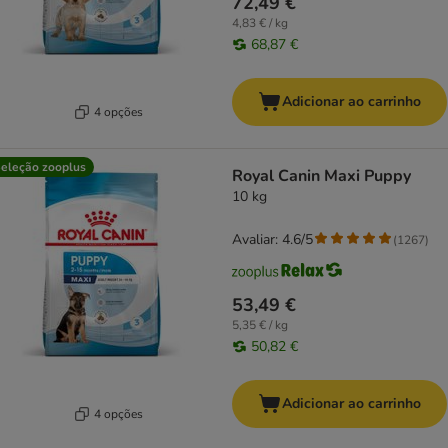
72,49 €
4,83 € / kg
68,87 €
Adicionar ao carrinho
4 opções
eleção zooplus
Royal Canin Maxi Puppy
10 kg
Avaliar: 4.6/5
(
1267
)
53,49 €
5,35 € / kg
50,82 €
Adicionar ao carrinho
4 opções