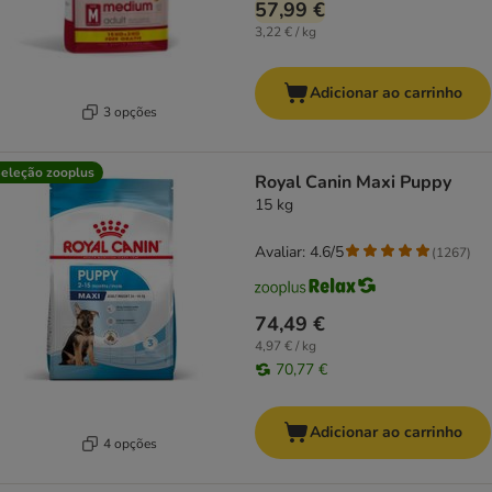
57,99 €
3,22 € / kg
Adicionar ao carrinho
3 opções
eleção zooplus
Royal Canin Maxi Puppy
15 kg
Avaliar: 4.6/5
(
1267
)
74,49 €
4,97 € / kg
70,77 €
Adicionar ao carrinho
4 opções