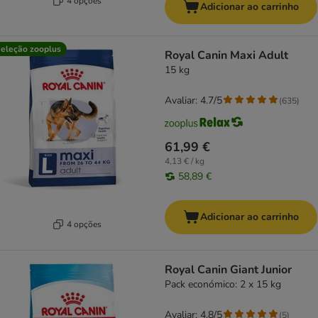
4 opções
Adicionar ao carrinho
eleção zooplus
Royal Canin Maxi Adult
15 kg
Avaliar: 4.7/5
(
635
)
61,99 €
4,13 € / kg
58,89 €
Adicionar ao carrinho
4 opções
Royal Canin Giant Junior
Pack económico: 2 x 15 kg
Avaliar: 4.8/5
(
5
)