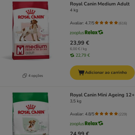
Royal Canin Medium Adult
4 kg
Avaliar: 4.7/5
(
616
)
23,99 €
6,00 € / kg
22,79 €
Adicionar ao carrinho
4 opções
Royal Canin Mini Ageing 12+
3,5 kg
Avaliar: 4.8/5
(
229
)
24,99 €