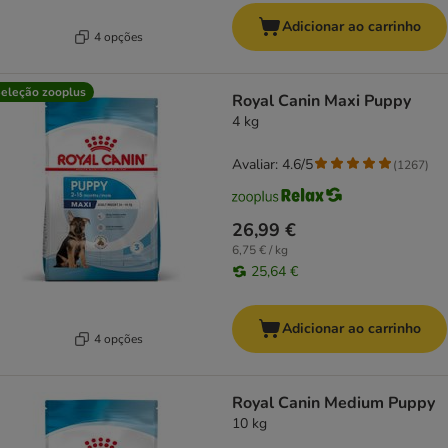
Adicionar ao carrinho
4 opções
eleção zooplus
Royal Canin Maxi Puppy
4 kg
Avaliar: 4.6/5
(
1267
)
26,99 €
6,75 € / kg
25,64 €
Adicionar ao carrinho
4 opções
Royal Canin Medium Puppy
10 kg