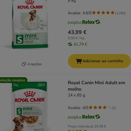
8 kg
Avaliar: 4.6/5
(
1190
)
43,99 €
5,50 € / kg
41,79 €
Adicionar ao carrinho
4 opções
eleção zooplus
Royal Canin Mini Adult em
molho
24 x 85 g
Avaliar: 4/5
(
1
)
Preço individual
25,58 €