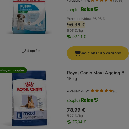
Avaliar: 4.7/5
(
1056
)
Preço individual
98,98 €
96,99 €
6,06 € / kg
92,14 €
4 opções
Adicionar ao carrinho
eleção zooplus
Royal Canin Maxi Ageing 8+
15 kg
Avaliar: 4.5/5
(
6
)
78,99 €
5,27 € / kg
75,04 €