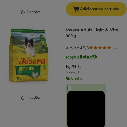
Adicionar ao carrinho
5 opções
Josera Adult Light & Vital
900 g
Avaliar: 4.5/5
(
56
)
6,29 €
6,99 € / kg
5,98 €
4 opções