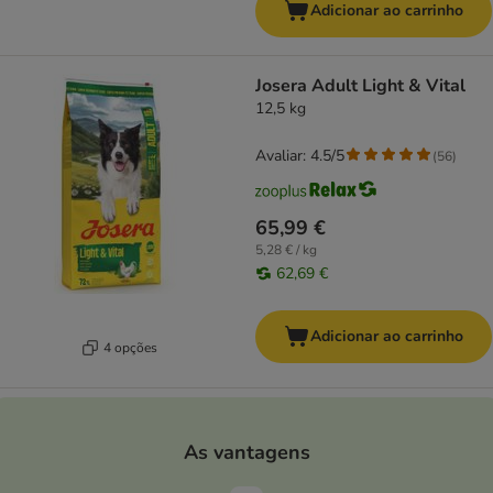
Adicionar ao carrinho
Josera Adult Light & Vital
12,5 kg
Avaliar: 4.5/5
(
56
)
65,99 €
5,28 € / kg
62,69 €
Adicionar ao carrinho
4 opções
As vantagens