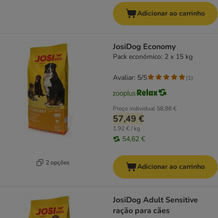
Adicionar ao carrinho
JosiDog Economy
Pack económico: 2 x 15 kg
Avaliar: 5/5
(
1
)
Preço individual
58,98 €
57,49 €
1,92 € / kg
54,62 €
2 opções
Adicionar ao carrinho
JosiDog Adult Sensitive
ração para cães