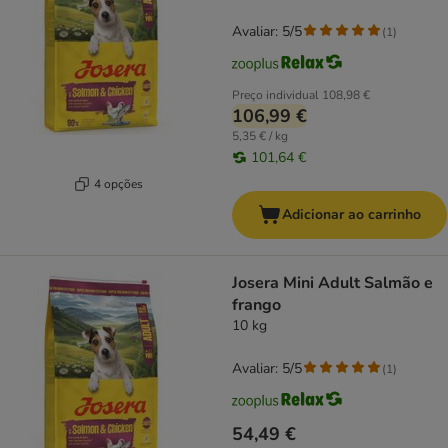
Avaliar: 5/5
(
1
)
Preço individual
108,98 €
106,99 €
5,35 € / kg
101,64 €
4 opções
Adicionar ao carrinho
Josera Mini Adult Salmão e
frango
10 kg
Avaliar: 5/5
(
1
)
54,49 €