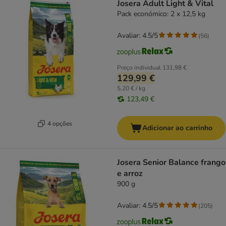
Josera Adult Light & Vital
Pack económico: 2 x 12,5 kg
Avaliar: 4.5/5
(
56
)
Preço individual
131,98 €
129,99 €
5,20 € / kg
123,49 €
4 opções
Adicionar ao carrinho
Josera Senior Balance frango
e arroz
900 g
Avaliar: 4.5/5
(
205
)