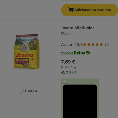
Adicionar ao carrinho
Josera MiniJunior
900 g
Avaliar: 4.8/5
(
19
)
7,69 €
8,54 € / kg
7,31 €
3 opções