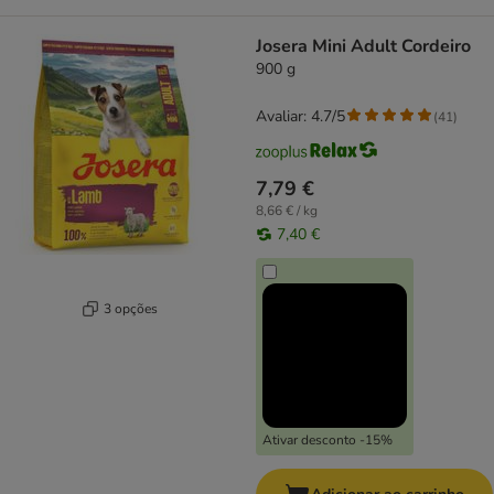
Josera Mini Adult Cordeiro
900 g
Avaliar: 4.7/5
(
41
)
7,79 €
8,66 € / kg
7,40 €
3 opções
Ativar desconto -15%