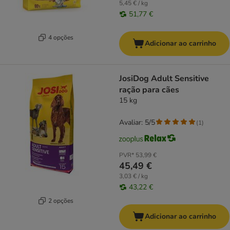
5,45 € / kg
51,77 €
4 opções
Adicionar ao carrinho
JosiDog Adult Sensitive
ração para cães
15 kg
Avaliar: 5/5
(
1
)
PVR*
53,99 €
45,49 €
3,03 € / kg
43,22 €
2 opções
Adicionar ao carrinho