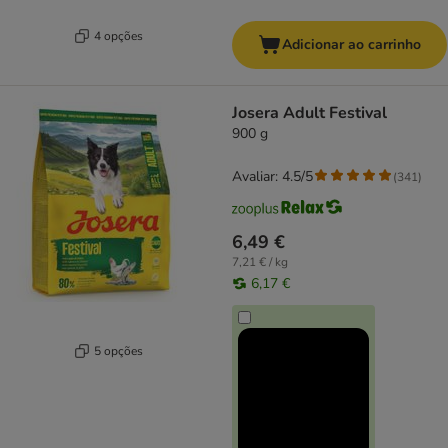
4 opções
Adicionar ao carrinho
Josera Adult Festival
900 g
Avaliar: 4.5/5
(
341
)
6,49 €
7,21 € / kg
6,17 €
5 opções