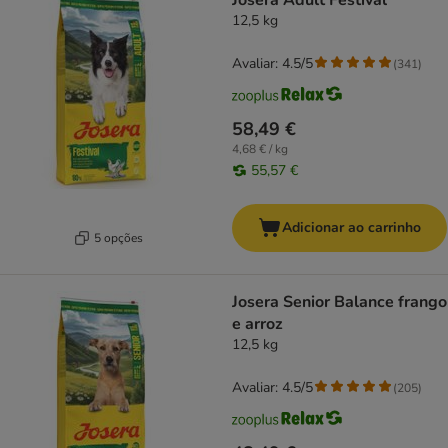
Josera Adult Festival
12,5 kg
Avaliar: 4.5/5
(
341
)
58,49 €
4,68 € / kg
55,57 €
Adicionar ao carrinho
5 opções
Josera Senior Balance frango
e arroz
12,5 kg
Avaliar: 4.5/5
(
205
)