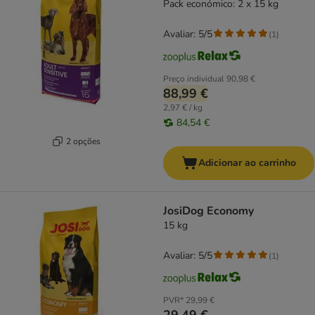
Pack económico: 2 x 15 kg
Avaliar: 5/5
(
1
)
Preço individual
90,98 €
88,99 €
2,97 € / kg
84,54 €
2 opções
Adicionar ao carrinho
JosiDog Economy
15 kg
Avaliar: 5/5
(
1
)
PVR*
29,99 €