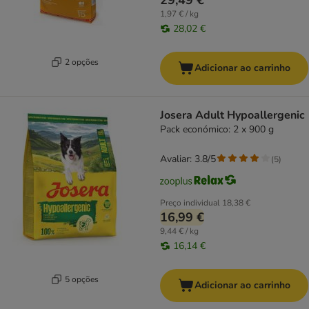
29,49 €
1,97 € / kg
28,02 €
2 opções
Adicionar ao carrinho
Josera Adult Hypoallergenic
Pack económico: 2 x 900 g
Avaliar: 3.8/5
(
5
)
Preço individual
18,38 €
16,99 €
9,44 € / kg
16,14 €
5 opções
Adicionar ao carrinho