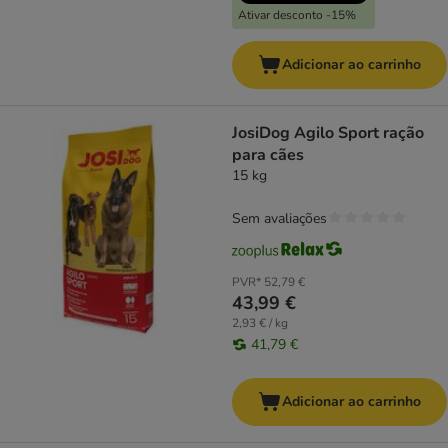
Ativar desconto -15%
Adicionar ao carrinho
JosiDog Agilo Sport ração
para cães
15 kg
Sem avaliações
PVR*
52,79 €
43,99 €
2,93 € / kg
41,79 €
Adicionar ao carrinho