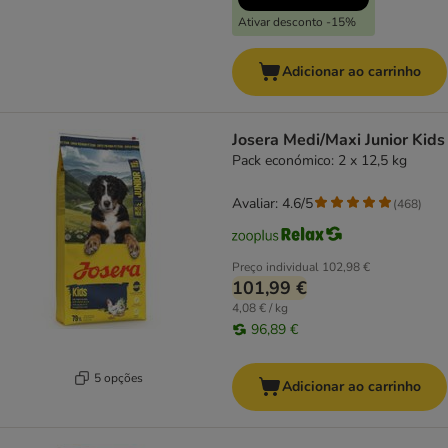
Ativar desconto -15%
Adicionar ao carrinho
Josera Medi/Maxi Junior Kids
Pack económico: 2 x 12,5 kg
Avaliar: 4.6/5
(
468
)
Preço individual
102,98 €
101,99 €
4,08 € / kg
96,89 €
5 opções
Adicionar ao carrinho