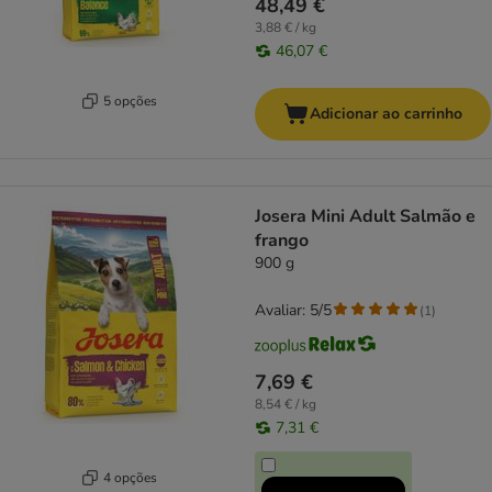
48,49 €
3,88 € / kg
46,07 €
5 opções
Adicionar ao carrinho
Josera Mini Adult Salmão e
frango
900 g
Avaliar: 5/5
(
1
)
7,69 €
8,54 € / kg
7,31 €
4 opções