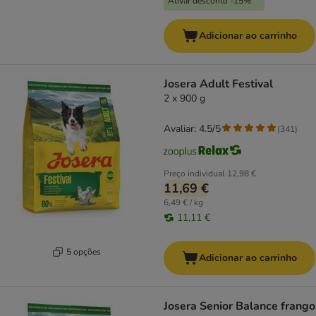
Ativar desconto -15%
Adicionar ao carrinho
Josera Adult Festival
2 x 900 g
Avaliar: 4.5/5
(
341
)
Preço individual
12,98 €
11,69 €
6,49 € / kg
11,11 €
5 opções
Adicionar ao carrinho
Josera Senior Balance frango