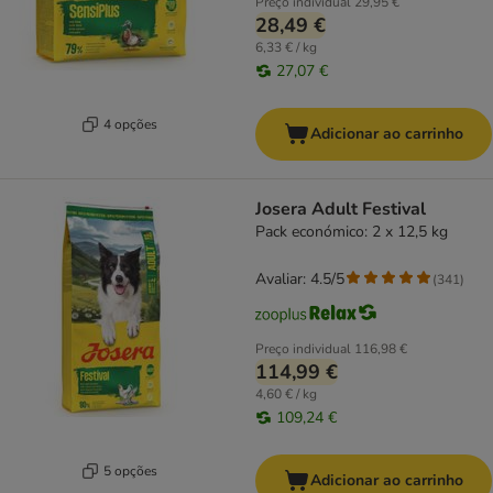
Preço individual
29,95 €
28,49 €
6,33 € / kg
27,07 €
4 opções
Adicionar ao carrinho
Josera Adult Festival
Pack económico: 2 x 12,5 kg
Avaliar: 4.5/5
(
341
)
Preço individual
116,98 €
114,99 €
4,60 € / kg
109,24 €
5 opções
Adicionar ao carrinho