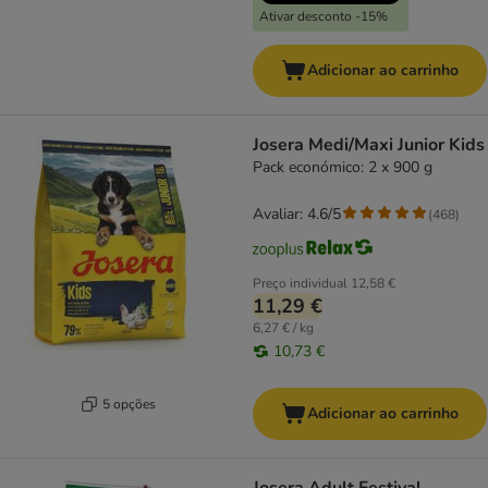
Ativar desconto -15%
Adicionar ao carrinho
Josera Medi/Maxi Junior Kids
Pack económico: 2 x 900 g
Avaliar: 4.6/5
(
468
)
Preço individual
12,58 €
11,29 €
6,27 € / kg
10,73 €
5 opções
Adicionar ao carrinho