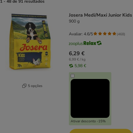
1 - 48 de 91 resultados
product items have been changed
Josera Medi/Maxi Junior Kids
900 g
Avaliar: 4.6/5
(
468
)
6,29 €
6,99 € / kg
5,98 €
5 opções
Ativar desconto -15%