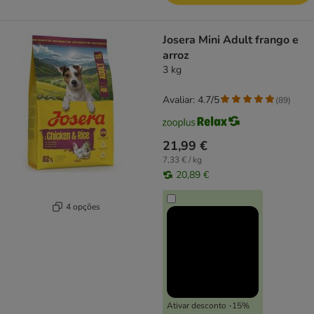
Josera Mini Adult frango e
arroz
3 kg
Avaliar: 4.7/5
(
89
)
21,99 €
7,33 € / kg
20,89 €
4 opções
Ativar desconto -15%