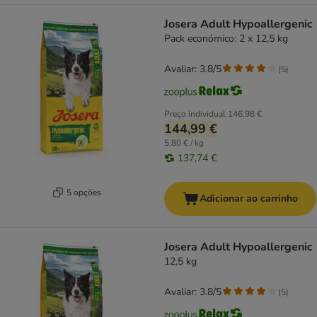
Josera Adult Hypoallergenic
Pack económico: 2 x 12,5 kg
Avaliar: 3.8/5
(
5
)
Preço individual
146,98 €
144,99 €
5,80 € / kg
137,74 €
5 opções
Adicionar ao carrinho
Josera Adult Hypoallergenic
12,5 kg
Avaliar: 3.8/5
(
5
)