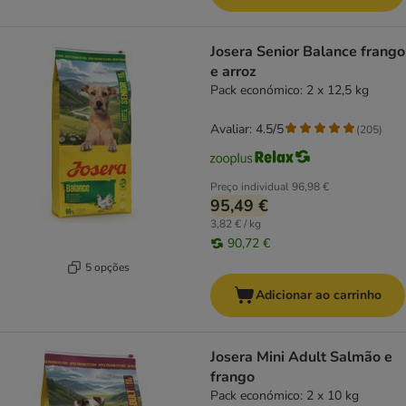
Josera Senior Balance frango
e arroz
Pack económico: 2 x 12,5 kg
Avaliar: 4.5/5
(
205
)
Preço individual
96,98 €
95,49 €
3,82 € / kg
90,72 €
5 opções
Adicionar ao carrinho
Josera Mini Adult Salmão e
frango
Pack económico: 2 x 10 kg