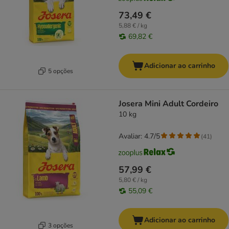
73,49 €
5,88 € / kg
69,82 €
Adicionar ao carrinho
5 opções
Josera Mini Adult Cordeiro
10 kg
Avaliar: 4.7/5
(
41
)
57,99 €
5,80 € / kg
55,09 €
Adicionar ao carrinho
3 opções