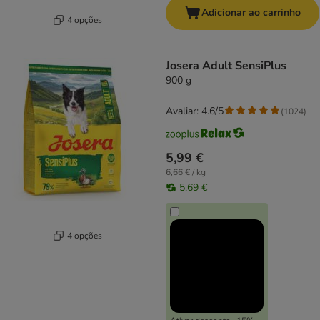
Adicionar ao carrinho
4 opções
Josera Adult SensiPlus
900 g
Avaliar: 4.6/5
(
1024
)
5,99 €
6,66 € / kg
5,69 €
4 opções