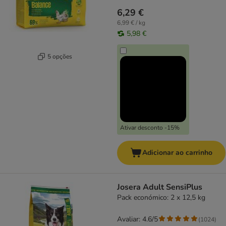
6,29 €
6,99 € / kg
5,98 €
5 opções
Ativar desconto -15%
Adicionar ao carrinho
Josera Adult SensiPlus
Pack económico: 2 x 12,5 kg
Avaliar: 4.6/5
(
1024
)