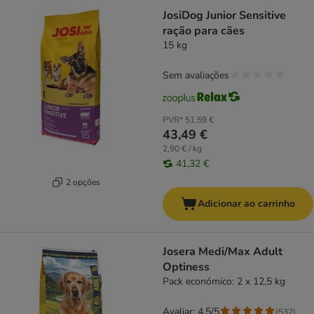
JosiDog Junior Sensitive
ração para cães
15 kg
Sem avaliações
PVR*
51,59 €
43,49 €
2,90 € / kg
41,32 €
2 opções
Adicionar ao carrinho
Josera Medi/Max Adult
Optiness
Pack económico: 2 x 12,5 kg
Avaliar: 4.5/5
(
532
)