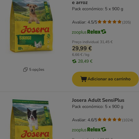
e arroz
Pack económico: 5 x 900 g
Avaliar: 4.5/5
(
205
)
Preço individual
31,45 €
29,99 €
6,66 € / kg
28,49 €
5 opções
Adicionar ao carrinho
Josera Adult SensiPlus
Pack económico: 5 x 900 g
Avaliar: 4.6/5
(
1024
)