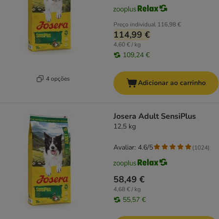
Preço individual
116,98 €
114,99 €
4,60 € / kg
109,24 €
4 opções
Adicionar ao carrinho
Josera Adult SensiPlus
12,5 kg
Avaliar: 4.6/5
(
1024
)
58,49 €
4,68 € / kg
55,57 €