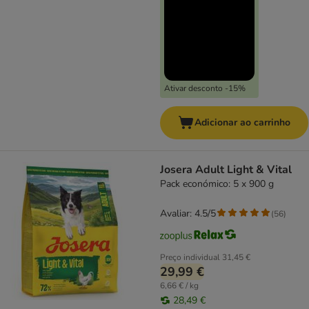
Ativar desconto -15%
Adicionar ao carrinho
Josera Adult Light & Vital
Pack económico: 5 x 900 g
Avaliar: 4.5/5
(
56
)
Preço individual
31,45 €
29,99 €
6,66 € / kg
28,49 €