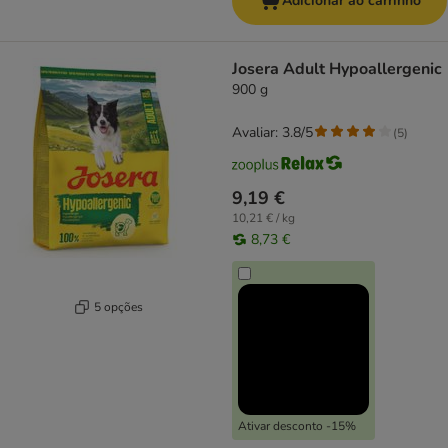
Adicionar ao carrinho
Josera Adult Hypoallergenic
900 g
Avaliar: 3.8/5
(
5
)
9,19 €
10,21 € / kg
8,73 €
5 opções
Ativar desconto -15%