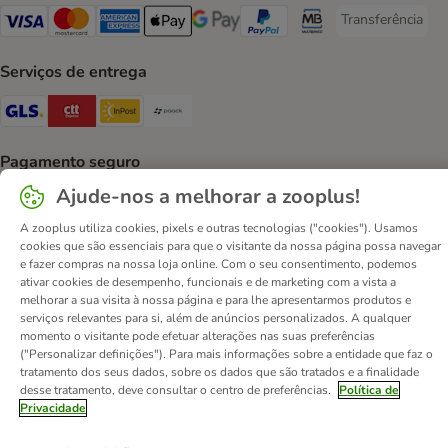
Transferência
Transferência P
Visa Payment Method
Mastercard Payment Method
American Express Payment Method
Apple Pay Payment Method
Google Pay Payment Method
PayPal Payment Method
Multibanco Payment Met
Serviços de entrega
GLS Shipping Method
CTTExpress Shipping Method
InPost Shipping Method
Paack Shipping Method
Pagamento seguro
Ajude-nos a melhorar a zooplus!
Security
Security
Security
A zooplus utiliza cookies, pixels e outras tecnologias ("cookies"). Usamos
cookies que são essenciais para que o visitante da nossa página possa navegar
e fazer compras na nossa loja online. Com o seu consentimento, podemos
ativar cookies de desempenho, funcionais e de marketing com a vista a
melhorar a sua visita à nossa página e para lhe apresentarmos produtos e
serviços relevantes para si, além de anúncios personalizados. A qualquer
Contactos
Custos de envio
Aviso legal
momento o visitante pode efetuar alterações nas suas preferências
Condições gerais de utilização
Formulário de retratação
("Personalizar definições"). Para mais informações sobre a entidade que faz o
tratamento dos seus dados, sobre os dados que são tratados e a finalidade
Métodos de pagamento
Quem somos
DSA
Emprego
desse tratamento, deve consultar o centro de preferências.
Política de
Política de privacidade
Website Corporativo
Privacidade
Declaração de acessibilidade