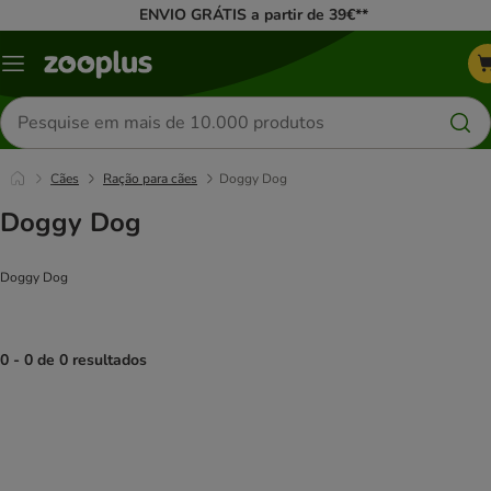
ENVIO GRÁTIS a partir de 39€**
Menu
Pesquisar
produtos
Cães
Ração para cães
Doggy Dog
Doggy Dog
Doggy Dog
0 - 0 de 0 resultados
product items have been changed