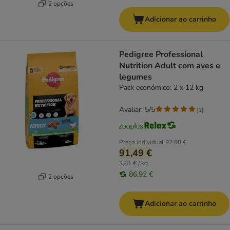
2 opções
Adicionar ao carrinho
Pedigree Professional
Nutrition Adult com aves e
legumes
Pack económico: 2 x 12 kg
Avaliar: 5/5
(
1
)
Preço individual
92,98 €
91,49 €
3,81 € / kg
86,92 €
2 opções
Adicionar ao carrinho