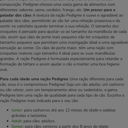
composição. Pedigree oferece uma vasta gama de alimentos com
diferentes sabores: carne, cordeiro, frango, etc.
Um prazer para o
paladar dos cães
A textura da ração Pedigree é suave e agradável ao
paladar dos cães, permitindo ao cão ter uma refeição prazerosa e de
sentir-se satisfeito quando terminar a sua refeição. O tamanho dos
croquetes é pensado para ajustar-se ao tamanho da mandíbula de cada
cão, assim que cães de porte mais pequeno irão ter croquetes de
tamanho pequeno que permitam uma mastigação ideal e uma agradável
sensação ao comer. Os cães de porte maior, têm uma ração com
croquetes maiores cujo tamanho é ideal para as suas mandíbulas
grandes. A ração Pedigree é formulada especialmente para retardar a
formação de tártaro e assim ajudar o cão a manter uma boa higiene
oral.
Para cada idade uma ração Pedigree
Uma ração diferente para cada
cão, esse é o compromisso Pedigree! Seja um cão adulto, um cachorro
ou cão sénior, com um temperamento ativo ou sedentário, a gama
Pedigree tem uma ração de qualidade para cada tipo de cão. Escolha a
ração Pedigree mais indicada para o seu cão:
Junior
: para cachorros atá aos 12 meses de idade e cadelas
grávidas e lactantes.
Adult
: para cães adultos.
Senior
: para cães seniores a partir dos 8 anos de idade.