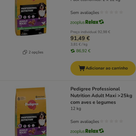
Sem avaliações
Preço individual
92,98 €
91,49 €
3,81 € / kg
86,92 €
2 opções
Adicionar ao carrinho
Pedigree Professional
Nutrition Adult Maxi >25kg
com aves e legumes
12 kg
Sem avaliações