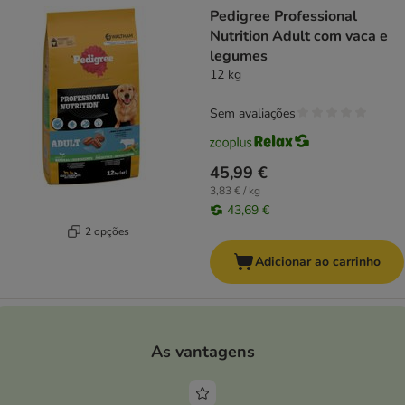
Pedigree Professional
Nutrition Adult com vaca e
legumes
12 kg
Sem avaliações
45,99 €
3,83 € / kg
43,69 €
2 opções
Adicionar ao carrinho
As vantagens