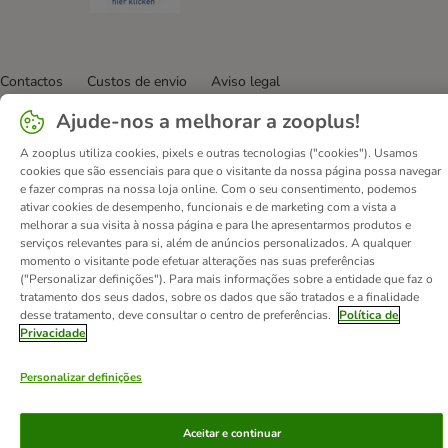
Contactos
Custos de envio
Aviso legal
Condições gerais de utilização
Formulário de retratação
Ajude-nos a melhorar a zooplus!
Métodos de pagamento
Quem somos
DSA
Emprego
A zooplus utiliza cookies, pixels e outras tecnologias ("cookies"). Usamos
Política de privacidade
Website Corporativo
cookies que são essenciais para que o visitante da nossa página possa navegar
Declaração de acessibilidade
e fazer compras na nossa loja online. Com o seu consentimento, podemos
ativar cookies de desempenho, funcionais e de marketing com a vista a
melhorar a sua visita à nossa página e para lhe apresentarmos produtos e
© zooplus SE
2026
serviços relevantes para si, além de anúncios personalizados. A qualquer
momento o visitante pode efetuar alterações nas suas preferências
("Personalizar definições"). Para mais informações sobre a entidade que faz o
tratamento dos seus dados, sobre os dados que são tratados e a finalidade
desse tratamento, deve consultar o centro de preferências.
Política de
Privacidade
Personalizar definições
Aceitar e continuar