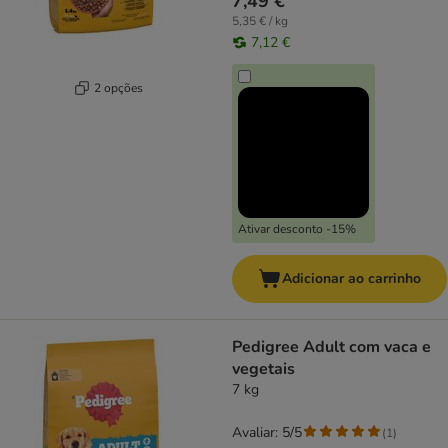
7,49 €
5,35 € / kg
7,12 €
2 opções
Ativar desconto -15%
Adicionar ao carrinho
Pedigree Adult com vaca e
vegetais
7 kg
Avaliar: 5/5
(
1
)