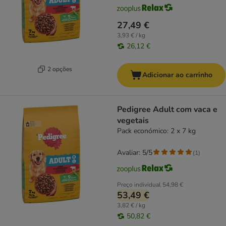
27,49 €
3,93 € / kg
26,12 €
2 opções
Adicionar ao carrinho
Pedigree Adult com vaca e
vegetais
Pack económico: 2 x 7 kg
Avaliar: 5/5
(
1
)
Preço individual
54,98 €
53,49 €
3,82 € / kg
50,82 €