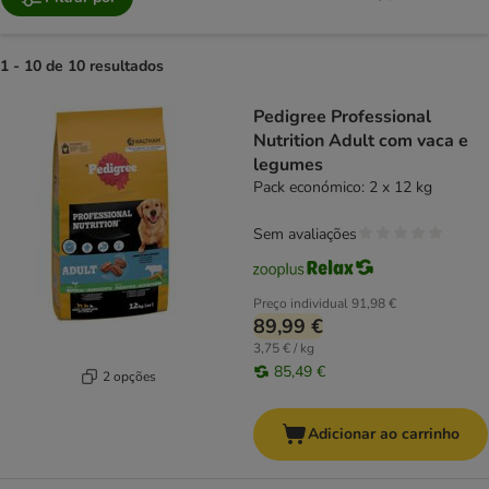
1 - 10 de 10 resultados
product items have been changed
Pedigree Professional
Nutrition Adult com vaca e
legumes
Pack económico: 2 x 12 kg
Sem avaliações
Preço individual
91,98 €
89,99 €
3,75 € / kg
85,49 €
2 opções
Adicionar ao carrinho