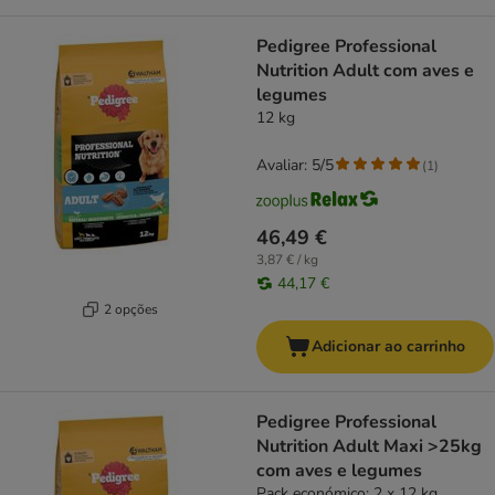
Pedigree Professional
Nutrition Adult com aves e
legumes
12 kg
Avaliar: 5/5
(
1
)
46,49 €
3,87 € / kg
44,17 €
2 opções
Adicionar ao carrinho
Pedigree Professional
Nutrition Adult Maxi >25kg
com aves e legumes
Pack económico: 2 x 12 kg