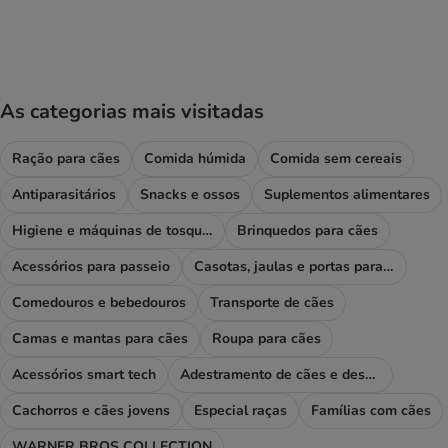
product items have been changed
As categorias mais visitadas
Ração para cães
Comida húmida
Comida sem cereais
Antiparasitários
Snacks e ossos
Suplementos alimentares
Higiene e máquinas de tosquiar
Brinquedos para cães
Acessórios para passeio
Casotas, jaulas e portas para cães
Comedouros e bebedouros
Transporte de cães
Camas e mantas para cães
Roupa para cães
Acessórios smart tech
Adestramento de cães e desporto
Cachorros e cães jovens
Especial raças
Famílias com cães
WARNER BROS COLLECTION