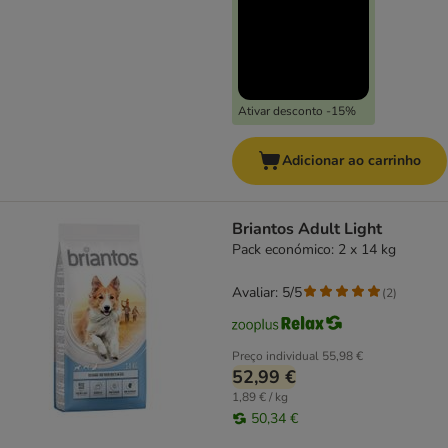
Ativar desconto -15%
Adicionar ao carrinho
Briantos Adult Light
Pack económico: 2 x 14 kg
Avaliar: 5/5
(
2
)
Preço individual
55,98 €
52,99 €
1,89 € / kg
50,34 €