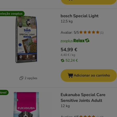
eleção zooplus
bosch Special Light
12,5 kg
Avaliar: 5/5
(
1
)
54,99 €
4,40 € / kg
52,24 €
Adicionar ao carrinho
2 opções
ovo!
Eukanuba Special Care
Sensitive Joints Adult
12 kg