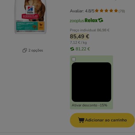
Avaliar: 4.8/5
(
78
)
Preço individual
86,98 €
85,49 €
7,12 € / kg
81,22 €
2 opções
Ativar desconto -15%
Adicionar ao carrinho