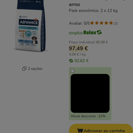
arroz
Pack económico: 2 x 12 kg
Avaliar: 5/5
(
3
)
Preço individual
98,98 €
97,49 €
4,06 € / kg
92,62 €
2 opções
Ativar desconto -10%
Adicionar ao carrinho