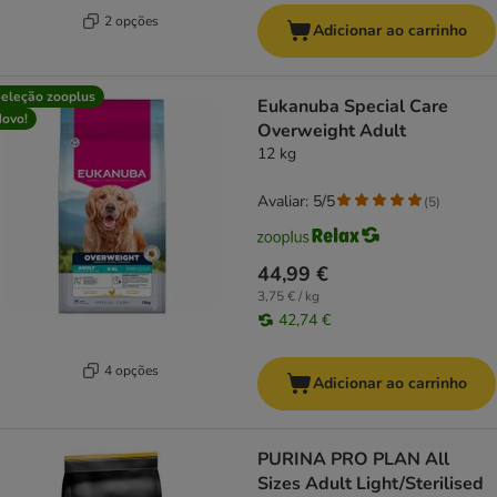
2 opções
Adicionar ao carrinho
eleção zooplus
Eukanuba Special Care
ovo!
Overweight Adult
12 kg
Avaliar: 5/5
(
5
)
44,99 €
3,75 € / kg
42,74 €
4 opções
Adicionar ao carrinho
PURINA PRO PLAN All
Sizes Adult Light/Sterilised