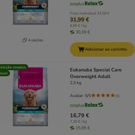
Preço individual
33,58 €
31,99 €
6,95 € / kg
30,39 €
4 opções
Adicionar ao carrinho
eleção zooplus
Eukanuba Special Care
ovo!
Overweight Adult
2,3 kg
Avaliar: 5/5
(
5
)
16,79 €
7,30 € / kg
15,95 €