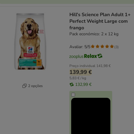
Hill's Science Plan Adult 1+
Perfect Weight Large com
frango
Pack económico: 2 x 12 kg
Avaliar: 5/5
(
3
)
Preço individual
141,98 €
139,99 €
5,83 € / kg
132,99 €
2 opções