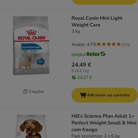
Royal Canin Mini Light
Weight Care
3 kg
Avaliar: 4.7/5
(
370
)
24,49 €
8,16 € / kg
23,27 €
3 opções
Adicionar ao carrinho
Hill's Science Plan Adult 1+
Perfect Weight Small & Mini
com frango
Pack económico: 2 x 6 kg