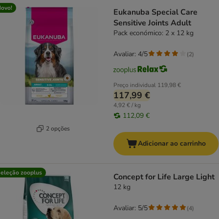
ovo!
Eukanuba Special Care
Sensitive Joints Adult
Pack económico: 2 x 12 kg
Avaliar: 4/5
(
2
)
Preço individual
119,98 €
117,99 €
4,92 € / kg
112,09 €
2 opções
Adicionar ao carrinho
eleção zooplus
Concept for Life Large Light
12 kg
Avaliar: 5/5
(
4
)