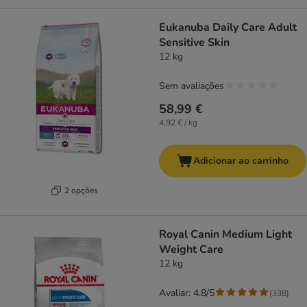
Eukanuba Daily Care Adult
Sensitive Skin
12 kg
Sem avaliações
58,99 €
4,92 € / kg
Adicionar ao carrinho
2 opções
Royal Canin Medium Light
Weight Care
12 kg
Avaliar: 4.8/5
(
338
)