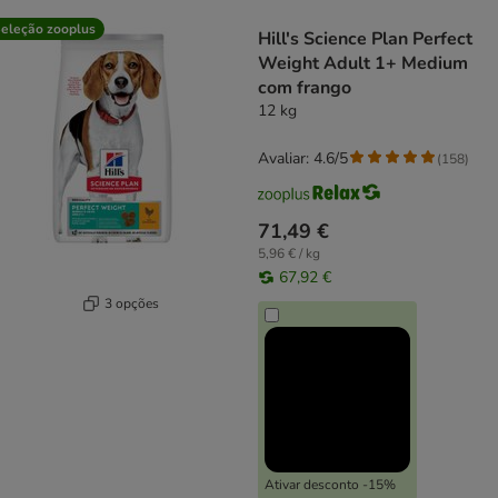
product items have been changed
eleção zooplus
Hill's Science Plan Perfect
Weight Adult 1+ Medium
com frango
12 kg
Avaliar: 4.6/5
(
158
)
71,49 €
5,96 € / kg
67,92 €
3 opções
Ativar desconto -15%