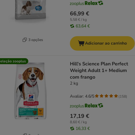
66,99 €
5,58 € / kg
63,64 €
3 opções
Adicionar ao carrinho
eleção zooplus
Hill's Science Plan Perfect
Weight Adult 1+ Medium
com frango
2 kg
Avaliar: 4.6/5
(
158
)
17,19 €
8,60 € / kg
16,33 €