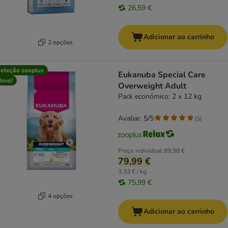
26,59 €
Adicionar ao carrinho
2 opções
eleção zooplus
Eukanuba Special Care
ovo!
Overweight Adult
Pack económico: 2 x 12 kg
Avaliar: 5/5
(
5
)
Preço individual
89,98 €
79,99 €
3,33 € / kg
75,99 €
4 opções
Adicionar ao carrinho