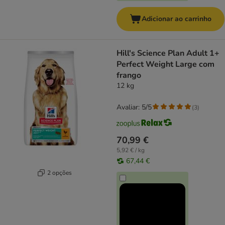
Adicionar ao carrinho
Hill's Science Plan Adult 1+
Perfect Weight Large com
frango
12 kg
Avaliar: 5/5
(
3
)
70,99 €
5,92 € / kg
67,44 €
2 opções