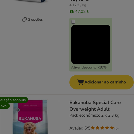
4,12 € / kg
47,02 €
2 opções
Ativar desconto -10%
Adicionar ao carrinho
eleção zooplus
Eukanuba Special Care
ovo!
Overweight Adult
Pack económico: 2 x 2,3 kg
Avaliar: 5/5
(
5
)