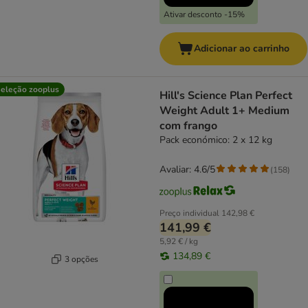
Ativar desconto -15%
Adicionar ao carrinho
eleção zooplus
Hill's Science Plan Perfect
Weight Adult 1+ Medium
com frango
Pack económico: 2 x 12 kg
Avaliar: 4.6/5
(
158
)
Preço individual
142,98 €
141,99 €
5,92 € / kg
134,89 €
3 opções