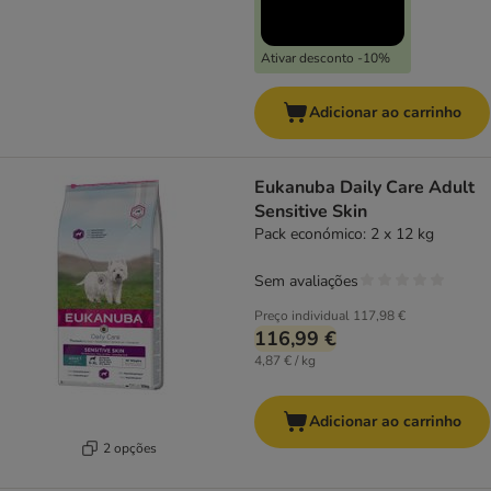
Ativar desconto -10%
Adicionar ao carrinho
Eukanuba Daily Care Adult
Sensitive Skin
Pack económico: 2 x 12 kg
Sem avaliações
Preço individual
117,98 €
116,99 €
4,87 € / kg
Adicionar ao carrinho
2 opções