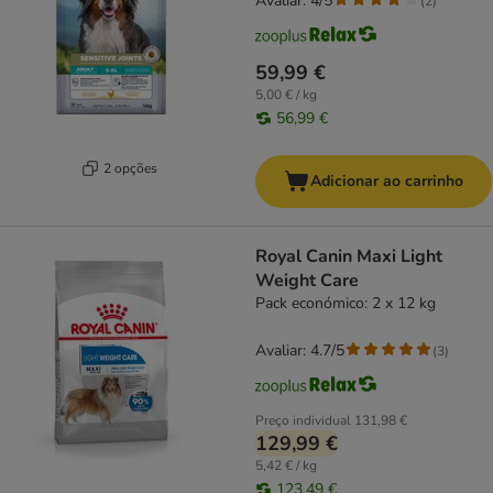
Avaliar: 4/5
(
2
)
59,99 €
5,00 € / kg
56,99 €
2 opções
Adicionar ao carrinho
Royal Canin Maxi Light
Weight Care
Pack económico: 2 x 12 kg
Avaliar: 4.7/5
(
3
)
Preço individual
131,98 €
129,99 €
5,42 € / kg
123,49 €