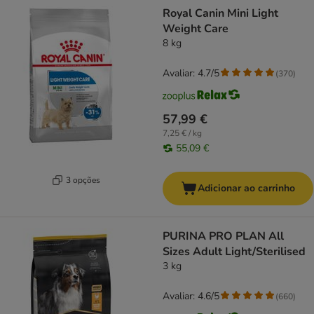
Royal Canin Mini Light
Weight Care
8 kg
Avaliar: 4.7/5
(
370
)
57,99 €
7,25 € / kg
55,09 €
3 opções
Adicionar ao carrinho
PURINA PRO PLAN All
Sizes Adult Light/Sterilised
3 kg
Avaliar: 4.6/5
(
660
)