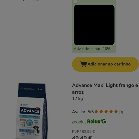
Ativar desconto -10%
Adicionar ao carrinho
Advance Maxi Light frango e
arroz
12 kg
Avaliar: 5/5
(
3
)
PVR*
62,99 €
49,49 €