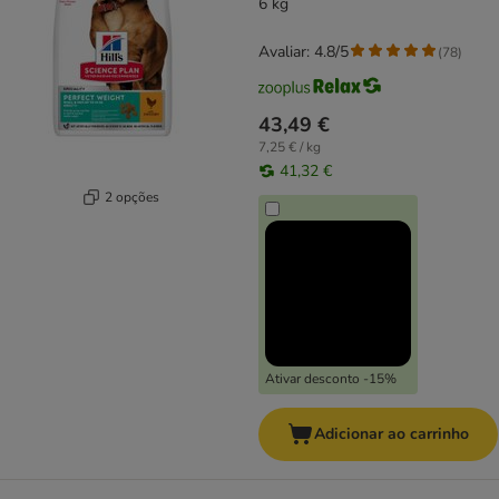
6 kg
Avaliar: 4.8/5
(
78
)
43,49 €
7,25 € / kg
41,32 €
2 opções
Ativar desconto -15%
Adicionar ao carrinho