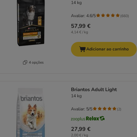
14 kg
Avaliar: 4.6/5
(
660
)
57,99 €
4,14 € / kg
Adicionar ao carrinho
4 opções
Briantos Adult Light
14 kg
Avaliar: 5/5
(
2
)
27,99 €
2,00 € / kg