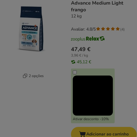
Advance Medium Light
frango
12 kg
Avaliar: 4.8/5
(
4
)
47,49 €
3,96 € / kg
45,12 €
2 opções
Ativar desconto -10%
Adicionar ao carrinho