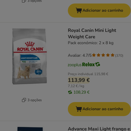
3 opções
Adicionar ao carrinho
Royal Canin Mini Light
Weight Care
Pack económico: 2 x 8 kg
Avaliar: 4.7/5
(
370
)
Preço individual
115,98 €
113,99 €
7,12 € / kg
108,29 €
3 opções
Adicionar ao carrinho
Advance Maxi Light frango e