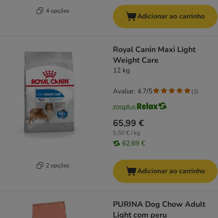
4 opções
Adicionar ao carrinho
Royal Canin Maxi Light
Weight Care
12 kg
Avaliar: 4.7/5
(
3
)
65,99 €
5,50 € / kg
62,69 €
2 opções
Adicionar ao carrinho
PURINA Dog Chow Adult
Light com peru