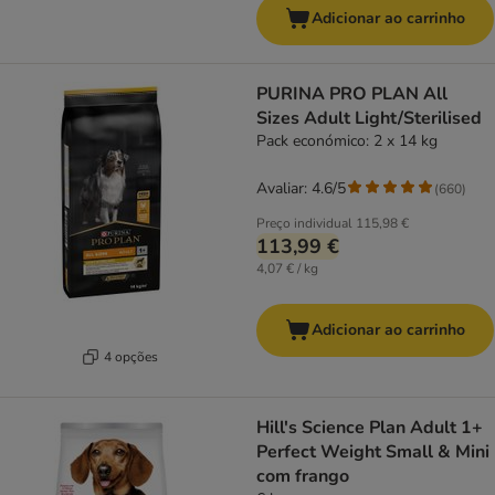
Adicionar ao carrinho
PURINA PRO PLAN All
Sizes Adult Light/Sterilised
Pack económico: 2 x 14 kg
Avaliar: 4.6/5
(
660
)
Preço individual
115,98 €
113,99 €
4,07 € / kg
Adicionar ao carrinho
4 opções
Hill's Science Plan Adult 1+
Perfect Weight Small & Mini
com frango