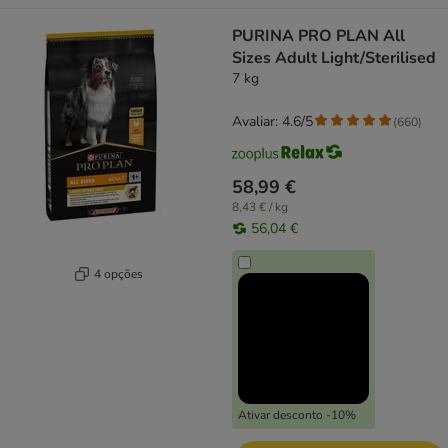
PURINA PRO PLAN All
Sizes Adult Light/Sterilised
7 kg
Avaliar: 4.6/5
(
660
)
58,99 €
8,43 € / kg
56,04 €
4 opções
Ativar desconto -10%