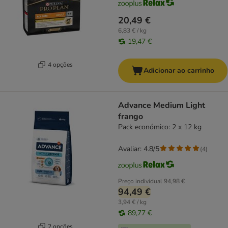
20,49 €
6,83 € / kg
19,47 €
4 opções
Adicionar ao carrinho
Advance Medium Light
frango
Pack económico: 2 x 12 kg
Avaliar: 4.8/5
(
4
)
Preço individual
94,98 €
94,49 €
3,94 € / kg
89,77 €
2 opções