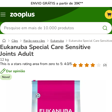
ENVIO GRÁTIS a partir de 39€**
Menu
Pesquisar
produtos
Cães
Ração para cães
Eukanuba
Eukanuba Special Care Sensitive
Eukanuba Special Care Sensitive
Joints Adult
12 kg
This is a stars rating area from zero to 5: 4.0/5
(
2
)
Dar opinião
Novo!