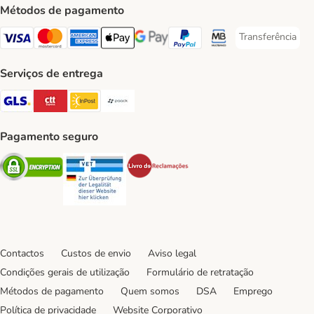
Métodos de pagamento
Transferência
Transferência P
Visa Payment Method
Mastercard Payment Method
American Express Payment Method
Apple Pay Payment Method
Google Pay Payment Method
PayPal Payment Method
Multibanco Payment Met
Serviços de entrega
GLS Shipping Method
CTTExpress Shipping Method
InPost Shipping Method
Paack Shipping Method
Pagamento seguro
Security
Security
Security
Contactos
Custos de envio
Aviso legal
Condições gerais de utilização
Formulário de retratação
Métodos de pagamento
Quem somos
DSA
Emprego
Política de privacidade
Website Corporativo