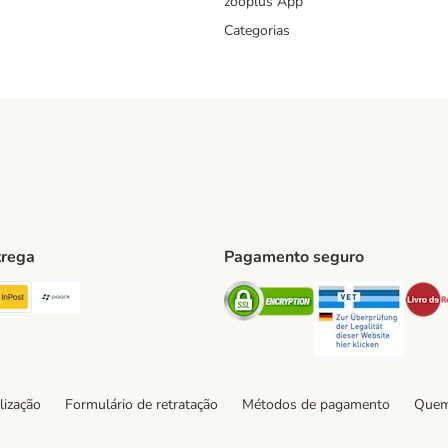
zooplus App
Categorias
trega
Pagamento seguro
ping Method
TExpress Shipping Method
InPost Shipping Method
Paack Shipping Method
Security
Securit
hod
lização
Formulário de retratação
Métodos de pagamento
Quem