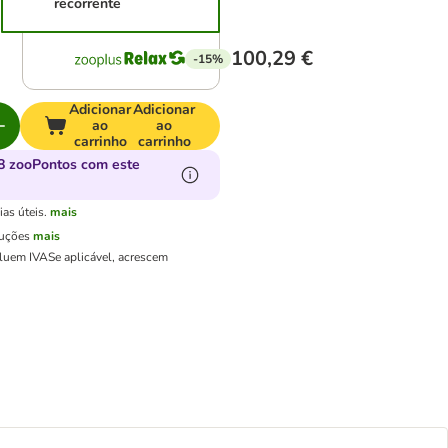
recorrente
100,29 €
-15%
Adicionar
Adicionar
ao
ao
carrinho
carrinho
8 zooPontos com este
as úteis.
mais
luções
mais
cluem IVA
Se aplicável, acrescem