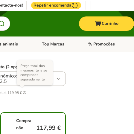
ntacte-nos!
Repetir encomenda
Carrinho
s animais
Top Marcas
% Promoções
ores
nu de categoria: Pássaros
Abrir menu de categoria: Outros animais
Abrir menu de categoria: T
Preço total dos
to (2 opções)
mesmos itens se
comprados
nómico: 2 x 12 kg
separadamente
2.5
idual
119,98 €
Compra
117,99 €
não