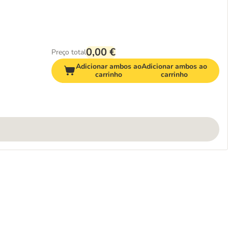
0,00 €
Preço total
Adicionar ambos ao
Adicionar ambos ao
carrinho
carrinho