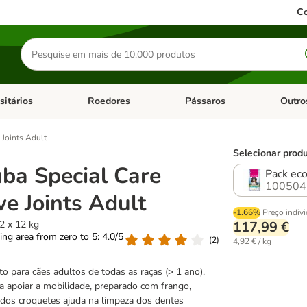
Co
Pesquisar
produtos
sitários
Roedores
Pássaros
Outro
de categoria: Dieta Vet.
Abrir menu de categoria: Antiparasitários
Abrir menu de categoria: Roed
Abrir me
 Joints Adult
Selecionar produ
ba Special Care
Pack eco
100504
ve Joints Adult
-1.66%
Preço indiv
2 x 12 kg
117,99 €
ting area from zero to 5: 4.0/5
(
2
)
4,92 € / kg
o para cães adultos de todas as raças (> 1 ano),
a apoiar a mobilidade, preparado com frango,
 dos croquetes ajuda na limpeza dos dentes