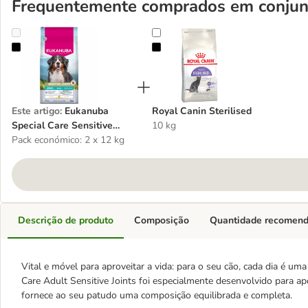
Frequentemente comprados em conjun
Eukanuba Special Care Sensitive Joints Adult
Royal Canin Sterilised
Este artigo
:
Eukanuba
Royal Canin Sterilised
Special Care Sensitive
10 kg
Joints Adult
Pack económico: 2 x 12 kg
Descrição de produto
Composição
Quantidade recomen
Vital e móvel para aproveitar a vida: para o seu cão, cada dia é um
Care Adult Sensitive Joints foi especialmente desenvolvido para ap
fornece ao seu patudo uma composição equilibrada e completa.