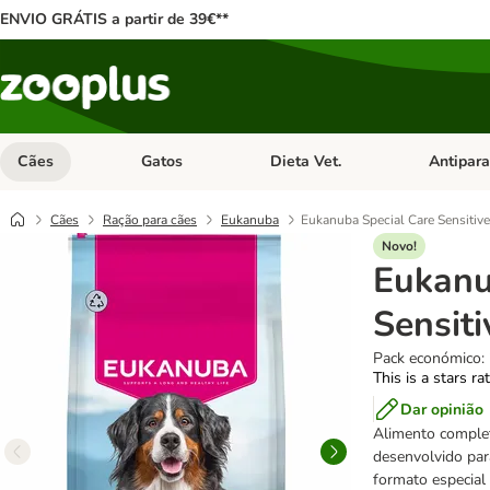
ENVIO GRÁTIS a partir de 39€**
Cães
Gatos
Dieta Vet.
Antipara
Abrir menu de categoria: Cães
Abrir menu de categoria: Gatos
Abrir menu 
Cães
Ração para cães
Eukanuba
Eukanuba Special Care Sensitive
Novo!
Eukanu
Sensiti
Pack económico: 
This is a stars ra
Dar opinião
Alimento complet
desenvolvido par
formato especial