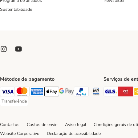
Programa de afiliados
Newsletter
Sustentabilidade
Métodos de pagamento
Serviços de en
GLS Ship
CT
Visa Payment Method
Mastercard Payment Method
American Express Payment Method
Apple Pay Payment Method
Google Pay Payment Method
PayPal Payment Method
Multibanco Payment Met
Transferência
Transferência Payment Method
Contactos
Custos de envio
Aviso legal
Condições gerais de uti
Website Corporativo
Declaração de acessibilidade