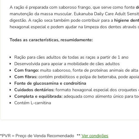
A ração é preparada com saboroso frango, que serve como fonte
d
manutenção da massa muscular. Eukanuba Daily Care Adult Sensit
digestão. A ração seca também pode contribuir para a
higiene dent
hexagonal especial e podem ajudar na limpeza dos dentes através 
Todas as características, resumidamente:
Ração para cães adultos de todas as raças a partir de 1 ano
Desenvolvida para apoiar a mobilidade de cães adultos
Com frango:
muito saboroso, fonte de proteínas animais de alt
Com fibras:
contém prebióticos e polpa de beterraba, pode apoia
Fonte de glucosamina e condroitina
Cuidados dentários:
formato hexagonal especial dos croquetes 
Completa e equilibrada:
adequada como alimento único para to
Contém L-carnitina
*PVR = Preço de Venda Recomendado **
Ver condições