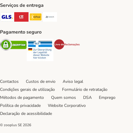
Serviços de entrega
GLS Shipping Method
CTTExpress Shipping Method
InPost Shipping Method
Paack Shipping Method
Pagamento seguro
Security
Security
Security
Contactos
Custos de envio
Aviso legal
Condições gerais de utilização
Formulário de retratação
Métodos de pagamento
Quem somos
DSA
Emprego
Política de privacidade
Website Corporativo
Declaração de acessibilidade
© zooplus SE
2026