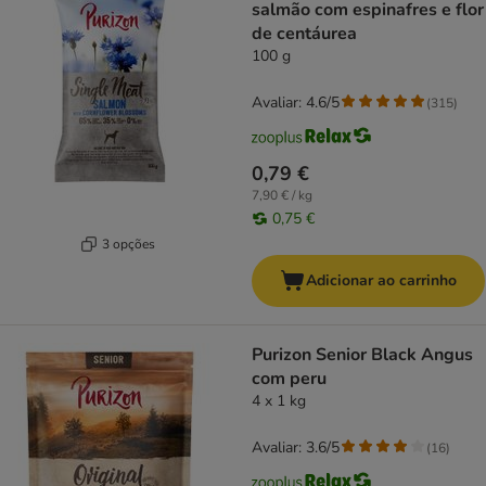
salmão com espinafres e flor
de centáurea
100 g
Avaliar: 4.6/5
(
315
)
0,79 €
7,90 € / kg
0,75 €
3 opções
Adicionar ao carrinho
Purizon Senior Black Angus
com peru
4 x 1 kg
Avaliar: 3.6/5
(
16
)