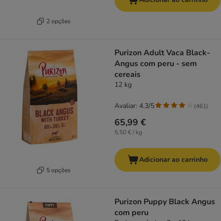
2 opções
Purizon Adult Vaca Black-
Angus com peru - sem
cereais
12 kg
Avaliar: 4.3/5
(
461
)
65,99 €
5,50 € / kg
Adicionar ao carrinho
5 opções
Purizon Puppy Black Angus
com peru