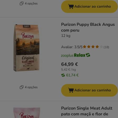
4 opções
Adicionar ao carrinho
Purizon Puppy Black Angus
com peru
12 kg
Avaliar: 3.5/5
(
18
)
64,99 €
5,42 € / kg
61,74 €
4 opções
Adicionar ao carrinho
Purizon Single Meat Adult
pato com maçã e flor de