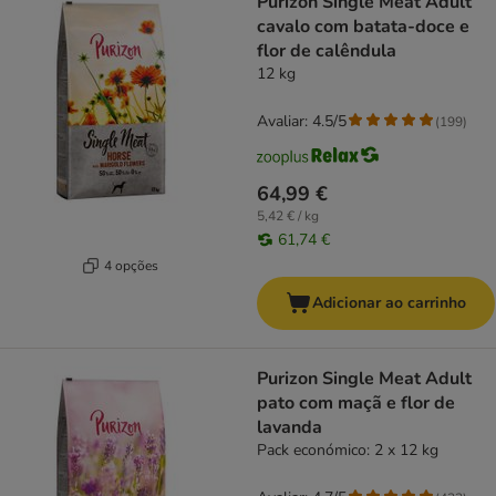
Purizon Single Meat Adult
cavalo com batata-doce e
flor de calêndula
12 kg
Avaliar: 4.5/5
(
199
)
64,99 €
5,42 € / kg
61,74 €
4 opções
Adicionar ao carrinho
Purizon Single Meat Adult
pato com maçã e flor de
lavanda
Pack económico: 2 x 12 kg