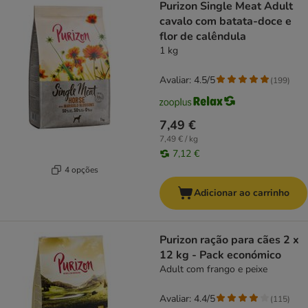
Purizon Single Meat Adult
cavalo com batata-doce e
flor de calêndula
1 kg
Avaliar: 4.5/5
(
199
)
7,49 €
7,49 € / kg
7,12 €
4 opções
Adicionar ao carrinho
Purizon ração para cães 2 x
12 kg - Pack económico
Adult com frango e peixe
Avaliar: 4.4/5
(
115
)