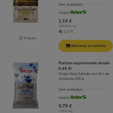
Sem avaliações
1,19 €
238,00 € / kg
1,13 €
9 opções
Adicionar ao carrinho
Purizon experimente desde
0,49 €!
Single Meat Salmão com flor de
centáurea 100 g
Sem avaliações
0,79 €
7,90 € / kg