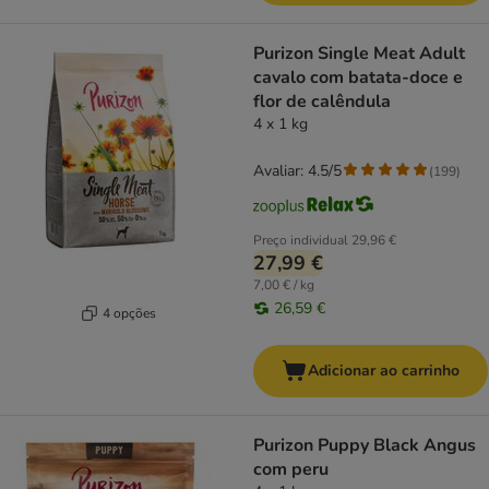
Purizon Single Meat Adult
cavalo com batata-doce e
flor de calêndula
4 x 1 kg
Avaliar: 4.5/5
(
199
)
Preço individual
29,96 €
27,99 €
7,00 € / kg
26,59 €
4 opções
Adicionar ao carrinho
Purizon Puppy Black Angus
com peru