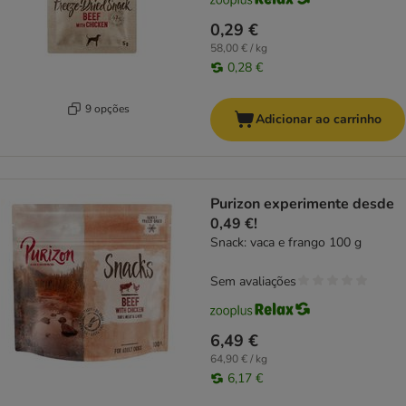
0,29 €
58,00 € / kg
0,28 €
9 opções
Adicionar ao carrinho
Purizon experimente desde
0,49 €!
Snack: vaca e frango 100 g
Sem avaliações
6,49 €
64,90 € / kg
6,17 €