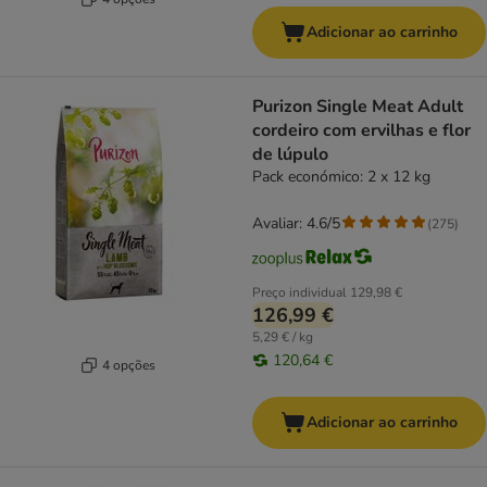
Adicionar ao carrinho
Purizon Single Meat Adult
cordeiro com ervilhas e flor
de lúpulo
Pack económico: 2 x 12 kg
Avaliar: 4.6/5
(
275
)
Preço individual
129,98 €
126,99 €
5,29 € / kg
120,64 €
4 opções
Adicionar ao carrinho