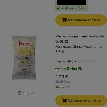
Ativar desconto -5%
Adicionar ao carrinho
Purizon experimente desde
0,49 €!
Para gatos: Single Meat Frango
100 g
Sem avaliações
1,29 €
12,90 € / kg
1,23 €
9 opções
Adicionar ao carrinho