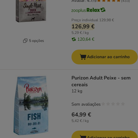
Avaliar: 4.7/5
(
433
)
Preço individual
129,98 €
126,99 €
5,29 € / kg
120,64 €
5 opções
Adicionar ao carrinho
Purizon Adult Peixe - sem
cereais
12 kg
Sem avaliações
64,99 €
5,42 € / kg
Adicionar ao carrinho