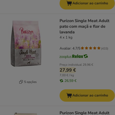
Adicionar ao carrinho
Purizon Single Meat Adult
pato com maçã e flor de
lavanda
4 x 1 kg
Avaliar: 4.7/5
(
433
)
Preço individual
29,96 €
27,99 €
7,00 € / kg
26,59 €
5 opções
Adicionar ao carrinho
Purizon Single Meat Adult