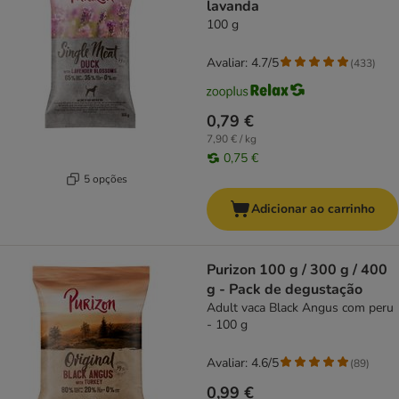
lavanda
100 g
Avaliar: 4.7/5
(
433
)
0,79 €
7,90 € / kg
0,75 €
5 opções
Adicionar ao carrinho
Purizon 100 g / 300 g / 400
g - Pack de degustação
Adult vaca Black Angus com peru
- 100 g
Avaliar: 4.6/5
(
89
)
0,99 €