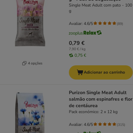
Single Meat Adult com pato - 100
g
Avaliar: 4.6/5
(
89
)
0,79 €
7,90 € / kg
0,75 €
4 opções
Adicionar ao carrinho
Purizon Single Meat Adult
salmão com espinafres e flor
de centáurea
Pack económico: 2 x 12 kg
Avaliar: 4.6/5
(
315
)