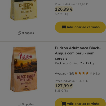
Preço individual
129,98 €
126,99 €
5,29 € / kg
Adicionar ao carrinho
9 opções
Purizon Adult Vaca Black-
Angus com peru - sem
cereais
Pack económico: 2 x 12 kg
Avaliar: 4.3/5
(
461
)
Preço individual
131,98 €
127,99 €
5,33 € / kg
Adicionar ao carrinho
5 opções