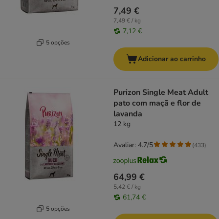
7,49 €
7,49 € / kg
7,12 €
5 opções
Adicionar ao carrinho
Purizon Single Meat Adult
pato com maçã e flor de
lavanda
12 kg
Avaliar: 4.7/5
(
433
)
64,99 €
5,42 € / kg
61,74 €
5 opções