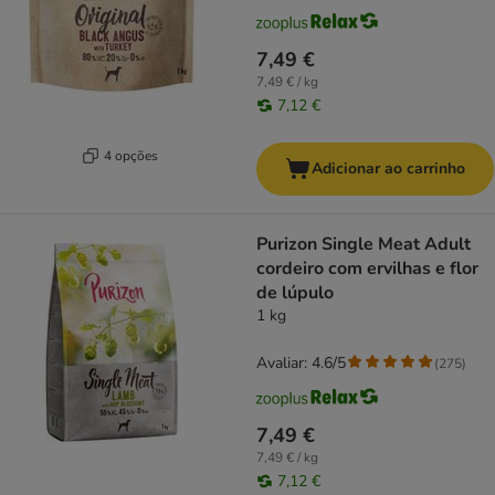
7,49 €
7,49 € / kg
7,12 €
4 opções
Adicionar ao carrinho
Purizon Single Meat Adult
cordeiro com ervilhas e flor
de lúpulo
1 kg
Avaliar: 4.6/5
(
275
)
7,49 €
7,49 € / kg
7,12 €