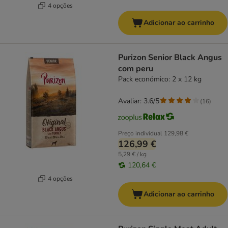
4 opções
Adicionar ao carrinho
Purizon Senior Black Angus
com peru
Pack económico: 2 x 12 kg
Avaliar: 3.6/5
(
16
)
Preço individual
129,98 €
126,99 €
5,29 € / kg
120,64 €
4 opções
Adicionar ao carrinho