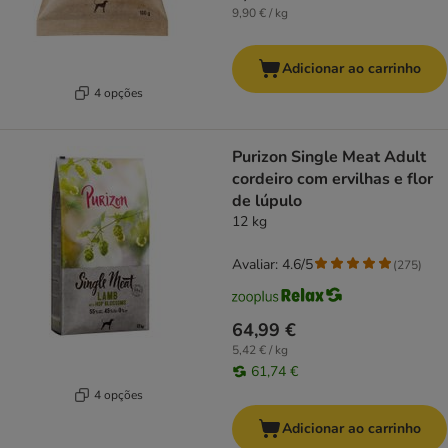
9,90 € / kg
Adicionar ao carrinho
4 opções
Purizon Single Meat Adult
cordeiro com ervilhas e flor
de lúpulo
12 kg
Avaliar: 4.6/5
(
275
)
64,99 €
5,42 € / kg
61,74 €
4 opções
Adicionar ao carrinho