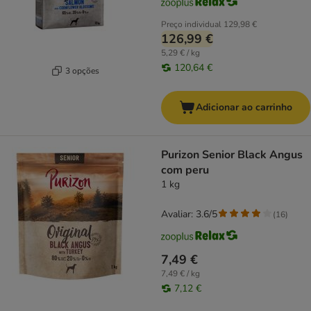
Preço individual
129,98 €
126,99 €
5,29 € / kg
120,64 €
3 opções
Adicionar ao carrinho
Purizon Senior Black Angus
com peru
1 kg
Avaliar: 3.6/5
(
16
)
7,49 €
7,49 € / kg
7,12 €