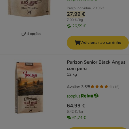
Preço individual
29,96 €
27,99 €
7,00 € / kg
26,59 €
4 opções
Adicionar ao carrinho
Purizon Senior Black Angus
com peru
12 kg
Avaliar: 3.6/5
(
16
)
64,99 €
5,42 € / kg
61,74 €