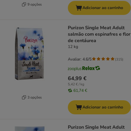
9 opções
Adicionar ao carrinho
Purizon Single Meat Adult
salmão com espinafres e flor
de centáurea
12 kg
Avaliar: 4.6/5
(
315
)
64,99 €
5,42 € / kg
61,74 €
3 opções
Adicionar ao carrinho
Purizon Single Meat Adult