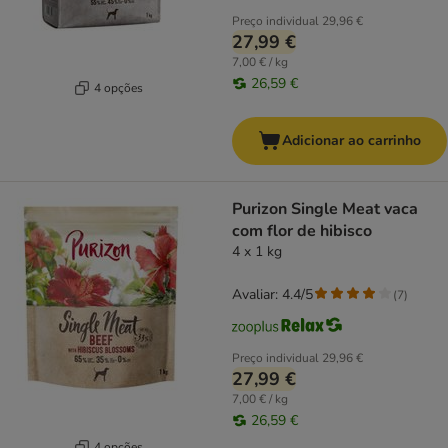
Preço individual
29,96 €
27,99 €
7,00 € / kg
26,59 €
4 opções
Adicionar ao carrinho
Purizon Single Meat vaca
com flor de hibisco
4 x 1 kg
Avaliar: 4.4/5
(
7
)
Preço individual
29,96 €
27,99 €
7,00 € / kg
26,59 €
4 opções