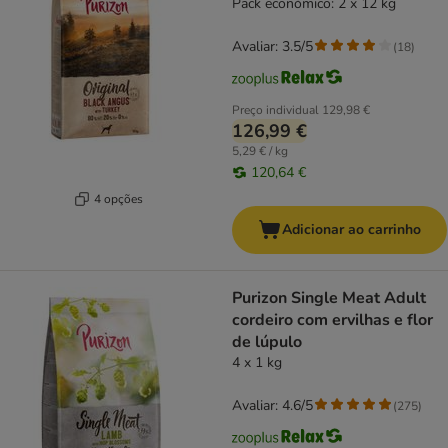
Pack económico: 2 x 12 kg
Avaliar: 3.5/5
(
18
)
Preço individual
129,98 €
126,99 €
5,29 € / kg
120,64 €
4 opções
Adicionar ao carrinho
Purizon Single Meat Adult
cordeiro com ervilhas e flor
de lúpulo
4 x 1 kg
Avaliar: 4.6/5
(
275
)