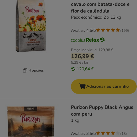
cavalo com batata-doce e
flor de calêndula
Pack económico: 2 x 12 kg
Avaliar: 4.5/5
(
199
)
Preço individual
129,98 €
126,99 €
5,29 € / kg
120,64 €
4 opções
Adicionar ao carrinho
Purizon Puppy Black Angus
com peru
1 kg
Avaliar: 3.5/5
(
18
)