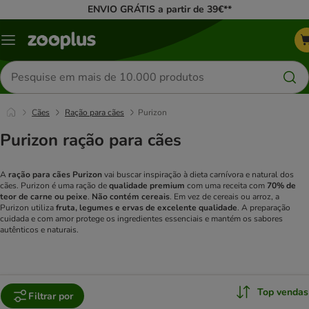
ENVIO GRÁTIS a partir de 39€**
Menu
Pesquisar
produtos
Cães
Ração para cães
Purizon
Purizon ração para cães
A
ração para cães Purizon
vai buscar inspiração à dieta carnívora e natural dos
cães. Purizon é uma ração de
qualidade premium
com uma receita com
70% de
teor de carne ou peixe
.
Não contém cereais
. Em vez de cereais ou arroz, a
Purizon utiliza
fruta, legumes e ervas de excelente qualidade
. A preparação
cuidada e com amor protege os ingredientes essenciais e mantém os sabores
autênticos e naturais.
Top vendas
Filtrar por