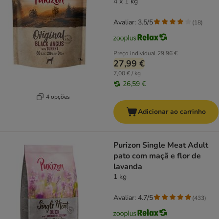
4 x 1 kg
Avaliar: 3.5/5
(
18
)
Preço individual
29,96 €
27,99 €
7,00 € / kg
26,59 €
4 opções
Adicionar ao carrinho
Purizon Single Meat Adult
pato com maçã e flor de
lavanda
1 kg
Avaliar: 4.7/5
(
433
)