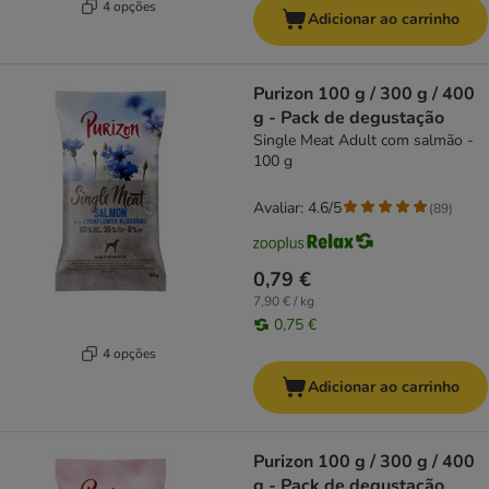
4 opções
Adicionar ao carrinho
Purizon 100 g / 300 g / 400
g - Pack de degustação
Single Meat Adult com salmão -
100 g
Avaliar: 4.6/5
(
89
)
0,79 €
7,90 € / kg
0,75 €
4 opções
Adicionar ao carrinho
Purizon 100 g / 300 g / 400
g - Pack de degustação