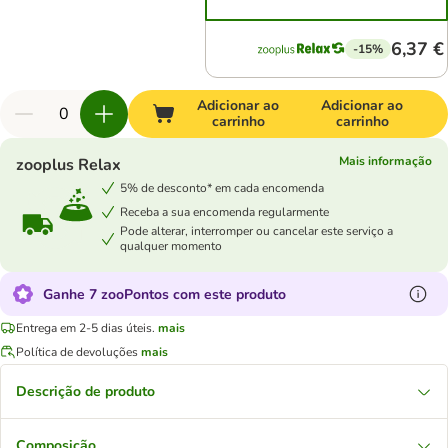
6,37 €
-15%
Adicionar ao
Adicionar ao
carrinho
carrinho
Mais informação
zooplus Relax
5% de desconto* em cada encomenda
Receba a sua encomenda regularmente
Pode alterar, interromper ou cancelar este serviço a
qualquer momento
Ganhe 7 zooPontos com este produto
Entrega em 2-5 dias úteis.
mais
Política de devoluções
mais
Descrição de produto
Composição