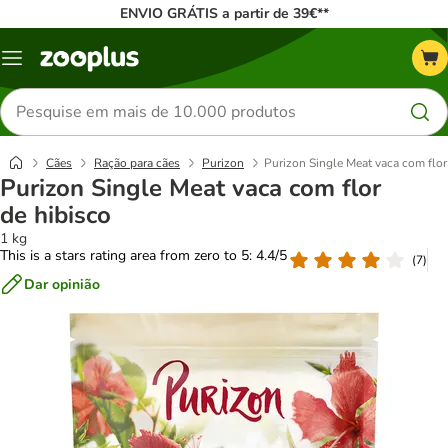
ENVIO GRÁTIS a partir de 39€**
Menu
Pesquisar
produtos
Cães
Ração para cães
Purizon
Purizon Single Meat vaca com flor
Purizon Single Meat vaca com flor
de hibisco
1 kg
This is a stars rating area from zero to 5: 4.4/5
(
7
)
Dar opinião