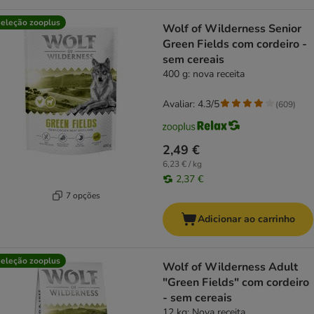
eleção zooplus
Wolf of Wilderness Senior
Green Fields com cordeiro -
sem cereais
400 g: nova receita
Avaliar: 4.3/5
(
609
)
2,49 €
6,23 € / kg
2,37 €
7 opções
Adicionar ao carrinho
eleção zooplus
Wolf of Wilderness Adult
"Green Fields" com cordeiro
- sem cereais
12 kg: Nova receita