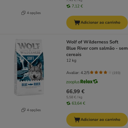
7,49 € / kg
7,12 €
4 opções
Adicionar ao carrinho
Wolf of Wilderness Soft
Blue River com salmão - sem
cereais
12 kg
Avaliar: 4.2/5
(
193
)
66,99 €
5,58 € / kg
63,64 €
4 opções
Adicionar ao carrinho