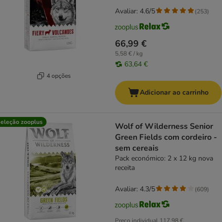
Avaliar: 4.6/5
(
253
)
66,99 €
5,58 € / kg
63,64 €
4 opções
Adicionar ao carrinho
eleção zooplus
Wolf of Wilderness Senior
Green Fields com cordeiro -
sem cereais
Pack económico: 2 x 12 kg nova
receita
Avaliar: 4.3/5
(
609
)
Preço individual
117,98 €