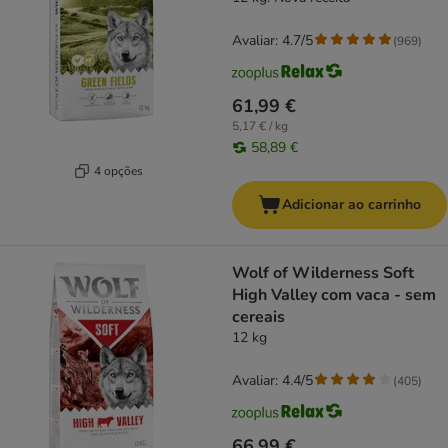
Avaliar: 4.7/5
(
969
)
61,99 €
5,17 € / kg
58,89 €
4 opções
Adicionar ao carrinho
Wolf of Wilderness Soft
High Valley com vaca - sem
cereais
12 kg
Avaliar: 4.4/5
(
405
)
66,99 €