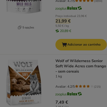
Avaliar: 4.7/5
(
3894
)
Preço individual
23,96 €
21,99 €
5,50 € / kg
5 opções
20,89 €
Adicionar ao carrinho
Wolf of Wilderness Senior
Soft Wide Acres com frango
- sem cereais
1 kg
Avaliar: 4.2/5
(
215
)
7,49 €