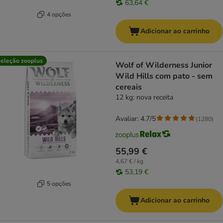
63,64 €
4 opções
Adicionar ao carrinho
eleção zooplus
Wolf of Wilderness Junior
Wild Hills com pato - sem
cereais
12 kg: nova receita
Avaliar: 4.7/5
(
1280
)
55,99 €
4,67 € / kg
53,19 €
5 opções
Adicionar ao carrinho