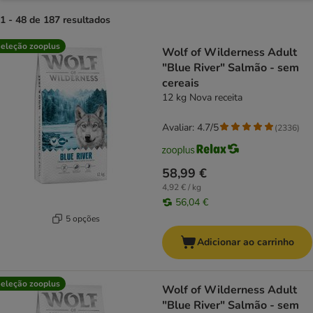
1 - 48 de 187 resultados
product items have been changed
eleção zooplus
Wolf of Wilderness Adult
"Blue River" Salmão - sem
cereais
12 kg Nova receita
Avaliar: 4.7/5
(
2336
)
58,99 €
4,92 € / kg
56,04 €
5 opções
Adicionar ao carrinho
eleção zooplus
Wolf of Wilderness Adult
"Blue River" Salmão - sem