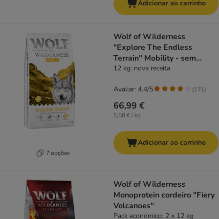
Adicionar ao carrinho
Wolf of Wilderness
"Explore The Endless
Terrain" Mobility - sem
cereais
12 kg: nova receita
Avaliar: 4.4/5
(
171
)
66,99 €
5,58 € / kg
Adicionar ao carrinho
7 opções
Wolf of Wilderness
Monoprotein cordeiro "Fiery
Volcanoes"
Pack económico: 2 x 12 kg