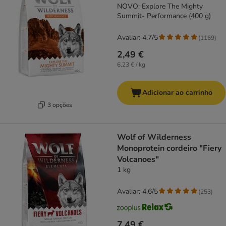
NOVO: Explore The Mighty
Summit- Performance (400 g)
Avaliar: 4.7/5
(
1169
)
2,49 €
6,23 € / kg
Adicionar ao carrinho
3 opções
Wolf of Wilderness
Monoprotein cordeiro "Fiery
Volcanoes"
1 kg
Avaliar: 4.6/5
(
253
)
7,49 €