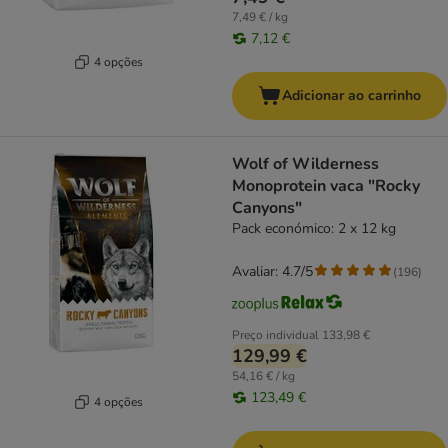
7,49 € / kg
7,12 €
4 opções
Adicionar ao carrinho
Wolf of Wilderness
Monoprotein vaca "Rocky
Canyons"
Pack económico: 2 x 12 kg
Avaliar: 4.7/5
(
196
)
Preço individual
133,98 €
129,99 €
54,16 € / kg
123,49 €
4 opções