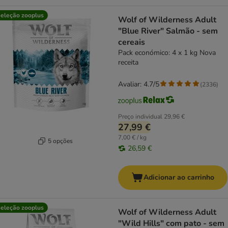
eleção zooplus
Wolf of Wilderness Adult
"Blue River" Salmão - sem
cereais
Pack económico: 4 x 1 kg Nova
receita
Avaliar: 4.7/5
(
2336
)
Preço individual
29,96 €
27,99 €
7,00 € / kg
5 opções
26,59 €
Adicionar ao carrinho
eleção zooplus
Wolf of Wilderness Adult
"Wild Hills" com pato - sem