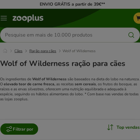
ENVIO GRÁTIS a partir de 39€**
Menu
Pesquisar
produtos
Cães
Ração para cães
Wolf of Wilderness
Wolf of Wilderness ração para cães
Os ingredientes de
Wolf of Wilderness
são baseados na dieta do lobo na natureza.
O
elevado teor de carne fresca,
as receitas
sem cereais
, os frutos do bosque, as
raízes e as ervas silvestres, oferecem uma nutrição equilibrada e adequada à
espécie, seguindo os hábitos alimentares do lobo. * Com base nas vendas de todas
as lojas zooplus.
Top vendas
Filtrar por