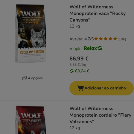
Wolf of Wilderness
Monoprotein vaca "Rocky
Canyons"
12 kg
Avaliar: 4.7/5
(
196
)
66,99 €
5,58 € / kg
63,64 €
4 opções
Adicionar ao carrinho
Wolf of Wilderness
Monoprotein cordeiro "Fiery
Volcanoes"
12 kg