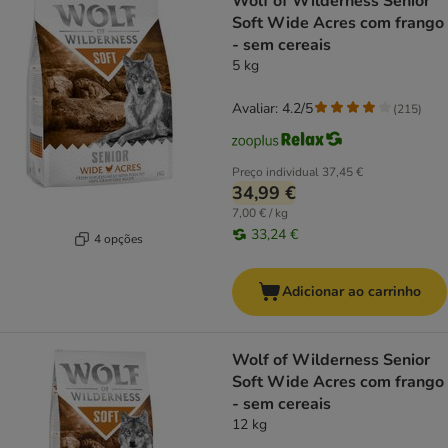
Wolf of Wilderness Senior
Soft Wide Acres com frango
- sem cereais
5 kg
Avaliar: 4.2/5
(
215
)
Preço individual
37,45 €
34,99 €
7,00 € / kg
33,24 €
4 opções
Adicionar ao carrinho
Wolf of Wilderness Senior
Soft Wide Acres com frango
- sem cereais
12 kg