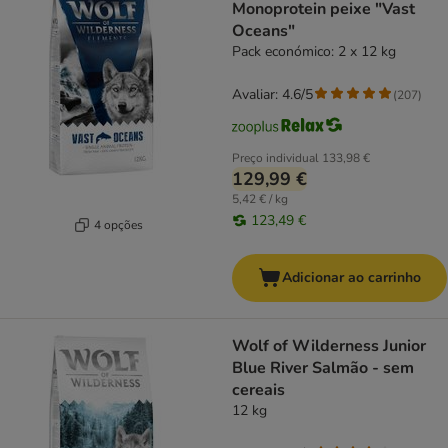
Monoprotein peixe "Vast
Oceans"
Pack económico: 2 x 12 kg
Avaliar: 4.6/5
(
207
)
Preço individual
133,98 €
129,99 €
5,42 € / kg
123,49 €
4 opções
Adicionar ao carrinho
Wolf of Wilderness Junior
Blue River Salmão - sem
cereais
12 kg