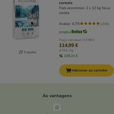
cereais
Pack económico: 2 x 12 kg Nova
receita
Avaliar: 4.7/5
(
2336
)
Preço individual
117,98 €
114,99 €
4,79 € / kg
5 opções
109,24 €
Adicionar ao carrinho
As vantagens