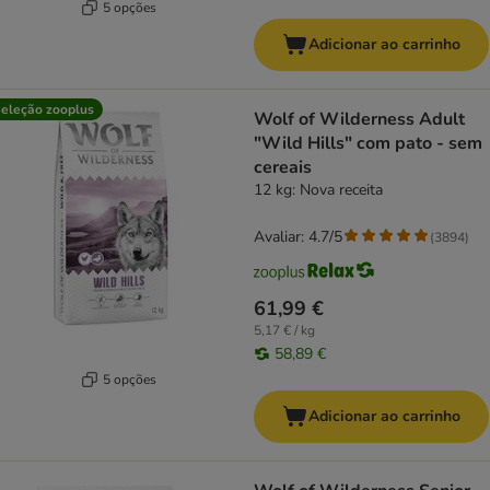
5 opções
Adicionar ao carrinho
eleção zooplus
Wolf of Wilderness Adult
"Wild Hills" com pato - sem
cereais
12 kg: Nova receita
Avaliar: 4.7/5
(
3894
)
61,99 €
5,17 € / kg
58,89 €
5 opções
Adicionar ao carrinho