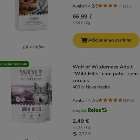
Avaliar: 4.2/5
(
215
)
66,99 €
5,58 € / kg
Adicionar ao carrinho
4 opções
eleção zooplus
Wolf of Wilderness Adult
"Wild Hills" com pato - sem
cereais
400 g: Nova receita
Avaliar: 4.7/5
(
3894
)
2,49 €
6,23 € / kg
2,37 €