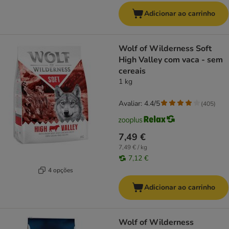
Adicionar ao carrinho
Wolf of Wilderness Soft
High Valley com vaca - sem
cereais
1 kg
Avaliar: 4.4/5
(
405
)
7,49 €
7,49 € / kg
7,12 €
4 opções
Adicionar ao carrinho
Wolf of Wilderness