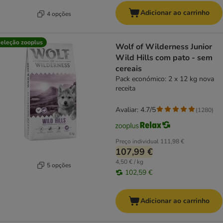
Adicionar ao carrinho
4 opções
eleção zooplus
Wolf of Wilderness Junior
Wild Hills com pato - sem
cereais
Pack económico: 2 x 12 kg nova
receita
Avaliar: 4.7/5
(
1280
)
Preço individual
111,98 €
107,99 €
4,50 € / kg
5 opções
102,59 €
Adicionar ao carrinho