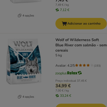
7,49 €
7,49 € / kg
7,12 €
4 opções
Adicionar ao carrinho
Wolf of Wilderness Soft
Blue River com salmão - sem
cereais
5 kg
Avaliar: 4.2/5
(
193
)
Preço individual
37,45 €
34,99 €
7,00 € / kg
33,24 €
4 opções