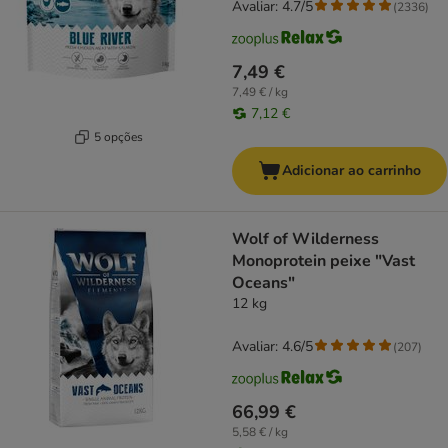
Avaliar: 4.7/5
(
2336
)
7,49 €
7,49 € / kg
7,12 €
5 opções
Adicionar ao carrinho
Wolf of Wilderness
Monoprotein peixe "Vast
Oceans"
12 kg
Avaliar: 4.6/5
(
207
)
66,99 €
5,58 € / kg