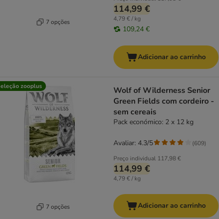
114,99 €
4,79 € / kg
7 opções
109,24 €
Adicionar ao carrinho
eleção zooplus
Wolf of Wilderness Senior
Green Fields com cordeiro -
sem cereais
Pack económico: 2 x 12 kg
Avaliar: 4.3/5
(
609
)
Preço individual
117,98 €
114,99 €
4,79 € / kg
Adicionar ao carrinho
7 opções