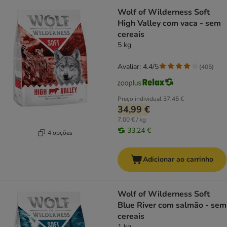
Wolf of Wilderness Soft
High Valley com vaca - sem
cereais
5 kg
Avaliar: 4.4/5
(
405
)
Preço individual
37,45 €
34,99 €
7,00 € / kg
33,24 €
4 opções
Adicionar ao carrinho
Wolf of Wilderness Soft
Blue River com salmão - sem
cereais
1 kg