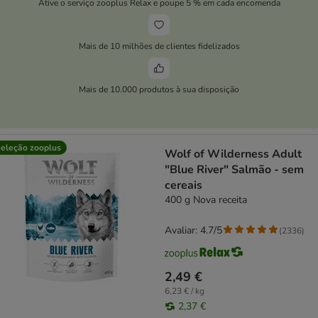
Ative o serviço zooplus Relax e poupe 5 % em cada encomenda
Mais de 10 milhões de clientes fidelizados
Mais de 10.000 produtos à sua disposição
eleção zooplus
Wolf of Wilderness Adult
"Blue River" Salmão - sem
cereais
400 g Nova receita
Avaliar: 4.7/5
(
2336
)
2,49 €
6,23 € / kg
2,37 €