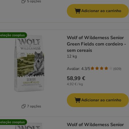
5 opções
Adicionar ao carrinho
eleção zooplus
Wolf of Wilderness Senior
Green Fields com cordeiro -
sem cereais
12 kg
Avaliar: 4.3/5
(
609
)
58,99 €
4,92 € / kg
Adicionar ao carrinho
7 opções
eleção zooplus
Wolf of Wilderness Senior