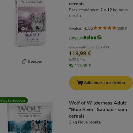
cereais
Pack económico: 2 x 12 kg nova
receita
Avaliar: 4.7/5
(
3894
)
Preço individual
123,98 €
119,99 €
5,00 € / kg
5 opções
113,99 €
Adicionar ao carrinho
eleção zooplus
Wolf of Wilderness Adult
"Blue River" Salmão - sem
cereais
1 kg Nova receita