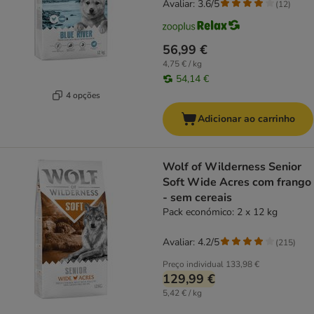
Avaliar: 3.6/5
(
12
)
56,99 €
4,75 € / kg
54,14 €
4 opções
Adicionar ao carrinho
Wolf of Wilderness Senior
Soft Wide Acres com frango
- sem cereais
Pack económico: 2 x 12 kg
Avaliar: 4.2/5
(
215
)
Preço individual
133,98 €
129,99 €
5,42 € / kg