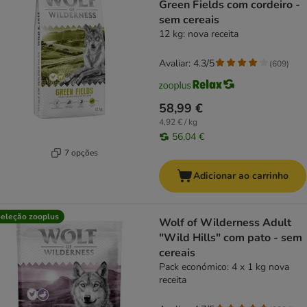
Green Fields com cordeiro -
sem cereais
12 kg: nova receita
Avaliar: 4.3/5
(
609
)
58,99 €
4,92 € / kg
56,04 €
7 opções
Adicionar ao carrinho
eleção zooplus
Wolf of Wilderness Adult
"Wild Hills" com pato - sem
cereais
Pack económico: 4 x 1 kg nova
receita