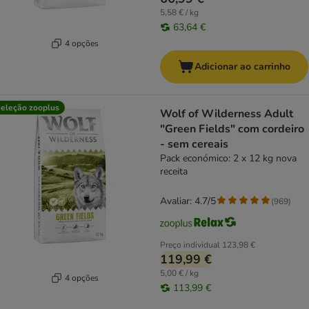
5,58 € / kg
63,64 €
4 opções
Adicionar ao carrinho
eleção zooplus
Wolf of Wilderness Adult
"Green Fields" com cordeiro
- sem cereais
Pack económico: 2 x 12 kg nova
receita
Avaliar: 4.7/5
(
969
)
Preço individual
123,98 €
119,99 €
5,00 € / kg
4 opções
113,99 €