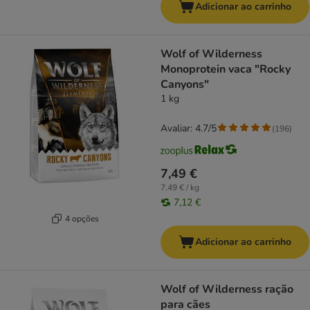
Adicionar ao carrinho
Wolf of Wilderness
Monoprotein vaca "Rocky
Canyons"
1 kg
Avaliar: 4.7/5
(
196
)
7,49 €
7,49 € / kg
7,12 €
4 opções
Adicionar ao carrinho
Wolf of Wilderness ração
para cães