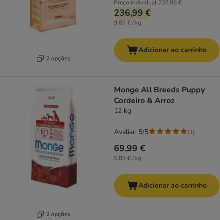
Preço individual
237,98 €
236,99 €
9,87 € / kg
Adicionar ao carrinho
2 opções
Monge All Breeds Puppy
Cordeiro & Arroz
12 kg
Avaliar: 5/5
(
1
)
69,99 €
5,83 € / kg
Adicionar ao carrinho
2 opções