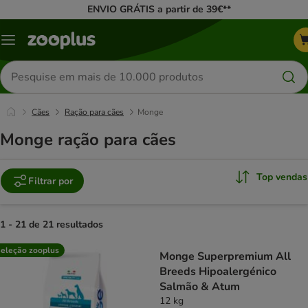
ENVIO GRÁTIS a partir de 39€**
Menu
Pesquisar
produtos
Cães
Ração para cães
Monge
Monge ração para cães
Top vendas
Filtrar por
1 - 21 de 21 resultados
product items have been changed
eleção zooplus
Monge Superpremium All
Breeds Hipoalergénico
Salmão & Atum
12 kg