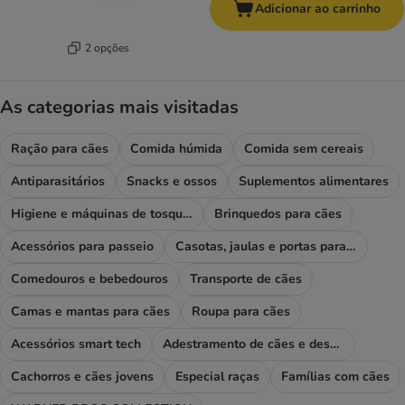
Adicionar ao carrinho
2 opções
As categorias mais visitadas
Ração para cães
Comida húmida
Comida sem cereais
Antiparasitários
Snacks e ossos
Suplementos alimentares
Higiene e máquinas de tosquiar
Brinquedos para cães
Acessórios para passeio
Casotas, jaulas e portas para cães
Comedouros e bebedouros
Transporte de cães
Camas e mantas para cães
Roupa para cães
Acessórios smart tech
Adestramento de cães e desporto
Cachorros e cães jovens
Especial raças
Famílias com cães