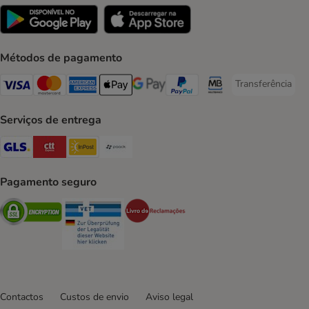
Métodos de pagamento
Transferência
Transferência P
Visa Payment Method
Mastercard Payment Method
American Express Payment Method
Apple Pay Payment Method
Google Pay Payment Method
PayPal Payment Method
Multibanco Payment Met
Serviços de entrega
GLS Shipping Method
CTTExpress Shipping Method
InPost Shipping Method
Paack Shipping Method
Pagamento seguro
Security
Security
Security
Contactos
Custos de envio
Aviso legal