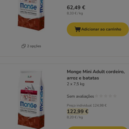
62,49 €
8,33 € / kg
Adicionar ao carrinho
2 opções
Monge Mini Adult cordeiro,
arroz e batatas
2 x 7,5 kg
Sem avaliações
Preço individual
124,98 €
122,99 €
8,20 € / kg