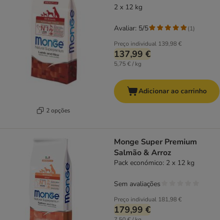
2 x 12 kg
Avaliar: 5/5
(
1
)
Preço individual
139,98 €
137,99 €
5,75 € / kg
Adicionar ao carrinho
2 opções
Monge Super Premium
Salmão & Arroz
Pack económico: 2 x 12 kg
Sem avaliações
Preço individual
181,98 €
179,99 €
7,50 € / kg