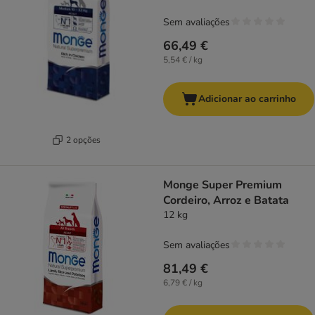
Sem avaliações
66,49 €
5,54 € / kg
Adicionar ao carrinho
2 opções
Monge Super Premium
Cordeiro, Arroz e Batata
12 kg
Sem avaliações
81,49 €
6,79 € / kg