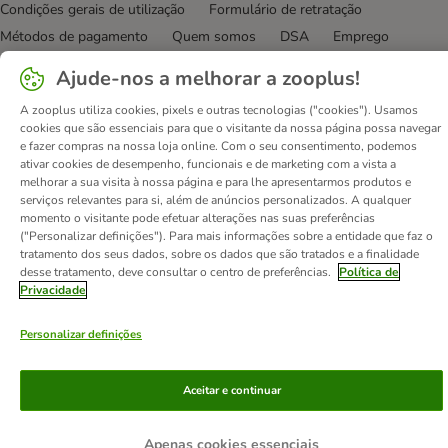
Condições gerais de utilização
Formulário de retratação
Métodos de pagamento
Quem somos
DSA
Emprego
Política de privacidade
Website Corporativo
Ajude-nos a melhorar a zooplus!
Declaração de acessibilidade
A zooplus utiliza cookies, pixels e outras tecnologias ("cookies"). Usamos
cookies que são essenciais para que o visitante da nossa página possa navegar
© zooplus SE
2026
e fazer compras na nossa loja online. Com o seu consentimento, podemos
ativar cookies de desempenho, funcionais e de marketing com a vista a
melhorar a sua visita à nossa página e para lhe apresentarmos produtos e
serviços relevantes para si, além de anúncios personalizados. A qualquer
momento o visitante pode efetuar alterações nas suas preferências
("Personalizar definições"). Para mais informações sobre a entidade que faz o
tratamento dos seus dados, sobre os dados que são tratados e a finalidade
desse tratamento, deve consultar o centro de preferências.
Política de
Privacidade
Personalizar definições
Aceitar e continuar
Apenas cookies essenciais