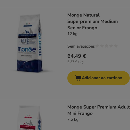
Monge Natural
Superpremium Medium
Senior Frango
12 kg
Sem avaliações
64,49 €
5,37 € / kg
Adicionar ao carrinho
Monge Super Premium Adult
Mini Frango
7,5 kg