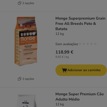
2 opções
Monge Superpremium Grain
Free All Breeds Pato &
Batata
12 kg
Sem avaliações
118,99 €
9,92 € / kg
Adicionar ao carrinho
2 opções
Monge Super Premium Cão
Adulto Médio
12 kg