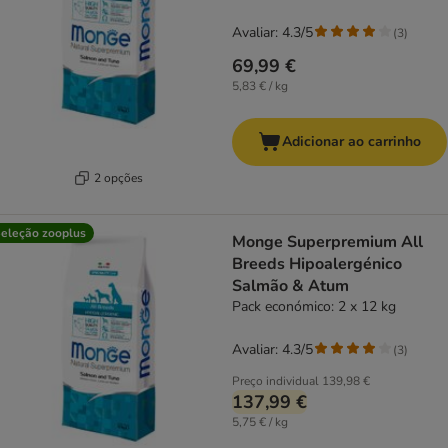
Avaliar: 4.3/5
(
3
)
69,99 €
5,83 € / kg
Adicionar ao carrinho
2 opções
eleção zooplus
Monge Superpremium All
Breeds Hipoalergénico
Salmão & Atum
Pack económico: 2 x 12 kg
Avaliar: 4.3/5
(
3
)
Preço individual
139,98 €
137,99 €
5,75 € / kg