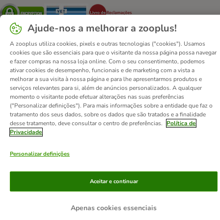
Security
Security
Security
Ajude-nos a melhorar a zooplus!
A zooplus utiliza cookies, pixels e outras tecnologias ("cookies"). Usamos
cookies que são essenciais para que o visitante da nossa página possa navegar
e fazer compras na nossa loja online. Com o seu consentimento, podemos
ativar cookies de desempenho, funcionais e de marketing com a vista a
Contactos
Custos de envio
Aviso legal
melhorar a sua visita à nossa página e para lhe apresentarmos produtos e
Condições gerais de utilização
Formulário de retratação
serviços relevantes para si, além de anúncios personalizados. A qualquer
momento o visitante pode efetuar alterações nas suas preferências
Métodos de pagamento
Quem somos
DSA
Emprego
("Personalizar definições"). Para mais informações sobre a entidade que faz o
Política de privacidade
Website Corporativo
tratamento dos seus dados, sobre os dados que são tratados e a finalidade
desse tratamento, deve consultar o centro de preferências.
Política de
Declaração de acessibilidade
Privacidade
© zooplus SE
2026
Personalizar definições
Aceitar e continuar
Apenas cookies essenciais