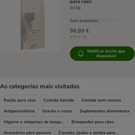
para cães
14 kg
Sem avaliações
96,99 €
6,93 € / kg
Notificar assim que
disponível
As categorias mais visitadas
Ração para cães
Comida húmida
Comida sem cereais
Antiparasitários
Snacks e ossos
Suplementos alimentares
Higiene e máquinas de tosquiar
Brinquedos para cães
Acessórios para passeio
Casotas, jaulas e portas para cães