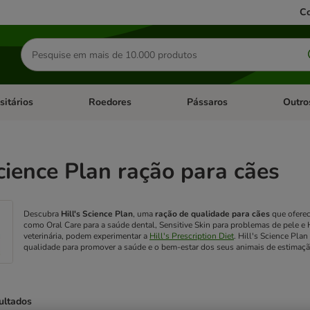
Co
Pesquisar
produtos
sitários
Roedores
Pássaros
Outro
de categoria: Dieta Vet.
Abrir menu de categoria: Antiparasitários
Abrir menu de categoria: Roed
Abrir me
Science Plan ração para cães
Descubra
Hill's Science Plan
, uma
ração de qualidade para cães
que oferec
como Oral Care para a saúde dental, Sensitive Skin para problemas de pele e 
veterinária, podem experimentar a
Hill's Prescription Diet
. Hill's Science Pla
qualidade para promover a saúde e o bem-estar dos seus animais de estimaçã
ultados