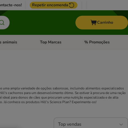
ntacte-nos!
Repetir encomenda
Carrinho
s animais
Top Marcas
% Promoções
ores
nu de categoria: Pássaros
Abrir menu de categoria: Outros animais
Abrir menu de categoria: T
e uma ampla variedade de opções saborosas, incluindo alimentos especializados
Hill's cachorros para um desenvolvimento ótimo. Se estiver à procura de uma ração
n é ideal para donos de cães que procuram uma nutrição especializada e de alta
o. Já conhece os produtos Hill's Science Plan? Experimente-os!
Top vendas