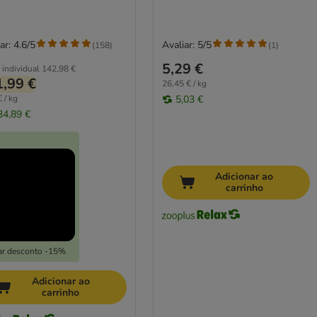
ar: 4.6/5
Avaliar: 5/5
(
158
)
(
1
)
5,29 €
 individual
142,98 €
,99 €
26,45 € / kg
 / kg
5,03 €
34,89 €
Adicionar ao
carrinho
ar desconto -15%
Adicionar ao
carrinho