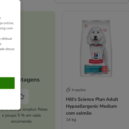
o
ja online.
ting com
 efetuar
a
dade desse
As vantagens
4 opções
Hill's Science Plan Adult
Hypoallergenic Medium
ive o serviço zooplus Relax
com salmão
e poupe 5 % em cada
14 kg
encomenda