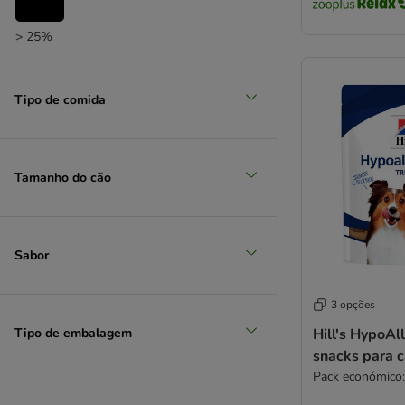
Exclusion Mediterraneo
Farmina N&D
> 25%
FitActive
Fitmin
Forza 10
Tipo de comida
Friskies
Fokker
Frolic
Tamanho do cão
Golden Eagle
GranataPet
Green Petfood
Sabor
Greenwoods
Happy Dog
Hermann's
3 opções
PrimaDog
Tipo de embalagem
Hill's HypoAl
Ownat
snacks para 
Hill's Prescription Diet
Pack económico:
Hill's Science Plan