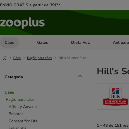
ENVIO GRÁTIS a partir de 39€**
Cães
Gatos
Dieta Vet.
Antipara
Abrir menu de categoria: Cães
Abrir menu de categoria: Gatos
Abrir menu 
Cães
Ração para cães
Hill's Science Plan
Hill's 
Categoria
Cães
Ração para cães
Affinity Advance
Briantos
Concept for Life
1 - 48 de 151 res
Eukanuba