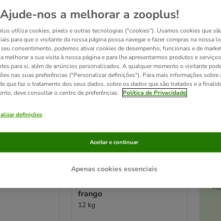
Ajude-nos a melhorar a zooplus!
ve been changed
lus utiliza cookies, pixels e outras tecnologias ("cookies"). Usamos cookies que sã
iais para que o visitante da nossa página possa navegar e fazer compras na nossa lo
seu consentimento, podemos ativar cookies de desempenho, funcionais e de marke
a a melhorar a sua visita à nossa página e para lhe apresentarmos produtos e serviços
ntes para si, além de anúncios personalizados. A qualquer momento o visitante pode
ções nas suas preferências ("Personalizar definições"). Para mais informações sobre 
de que faz o tratamento dos seus dados, sobre os dados que são tratados e a finali
ento, deve consultar o centro de preferências.
Política de Privacidade
alizar definições
Aceitar e continuar
2 opções
Apenas cookies essenciais
 Plan Perfect
Hill's Science Plan Adult 1+
t 1+ Medium
Perfect Weight Large com
At
frango
12 kg