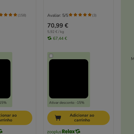
Avaliar: 5/5
(
158
)
(
3
)
70,99 €
5,92 € / kg
67,44 €
M
-15%
Ativar desconto -15%
cionar ao
Adicionar ao
arrinho
carrinho