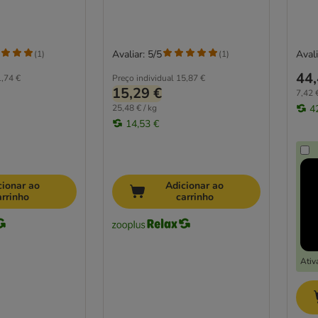
Avaliar: 5/5
Avali
(
1
)
(
1
)
44,
,74 €
Preço individual
15,87 €
15,29 €
7,42 €
25,48 € / kg
4
14,53 €
cionar ao
Adicionar ao
arrinho
carrinho
Ativ