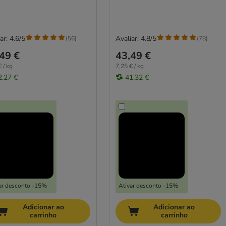
ar: 4.6/5
Avaliar: 4.8/5
(
56
)
(
78
)
49 €
43,49 €
 / kg
7,25 € / kg
2,27 €
41,32 €
ar desconto -15%
Ativar desconto -15%
Adicionar ao
Adicionar ao
carrinho
carrinho