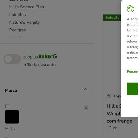
Hill's Science Plan
product items ha
Lukullus
Seleção zooplus
A zoop
Nature's Variety
essenc
Pedigree
Com o 
a vist
Pro Plan
releva
Purizon
altera
entida
Rocco
tratam
Royal Canin Size
5 % de desconto
Royal Canin Breed (raças)
Person
Taste of the Wild
Wolf of Wilderness
Marca
3 opções
Alimentação mista
Hill's Science
(
6
)
Cães de porte pequeno
Weight Adul
Cachorros
com frango
Cordeiro
12 kg
Hill's
Esterilizados