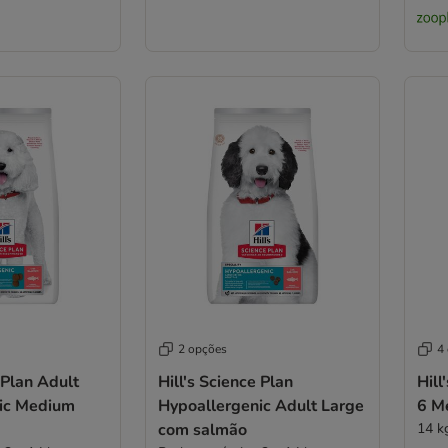
2 opções
4
 Plan Adult
Hill's Science Plan
Hill
ic Medium
Hypoallergenic Adult Large
6 M
com salmão
14 k