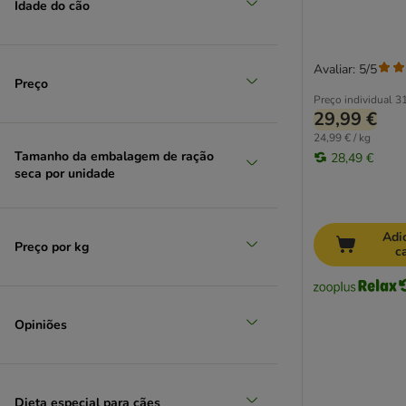
Idade do cão
IAMS
Isegrim
James Wellbeloved
Avaliar: 5/5
Josera
Preço
Preço individual
31
JULIUS K-9
29,99 €
Lily's Kitchen
24,99 € / kg
Luger's
Tamanho da embalagem de ração
28,49 €
Lukullus
seca por unidade
Lupo
MAC's
Magnussons
Adi
Preço por kg
c
Markus-Mühle
MERA
Monge
Opiniões
My Friend
Natura Diet
Natural Greatness
Nature's Variety
Dieta especial para cães