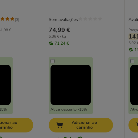
Sem avaliações
Avali
(
3
)
74,99 €
1,98 €
Preço
141
5,36 € / kg
71,24 €
5,92 €
1
-15%
Ativar desconto -15%
Ativ
cionar ao
Adicionar ao
arrinho
carrinho