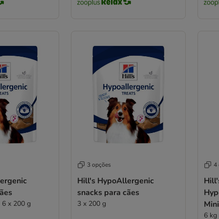
3 opções
4
lergenic
Hill's HypoAllergenic
Hill
cães
snacks para cães
Hyp
 6 x 200 g
3 x 200 g
Min
6 kg