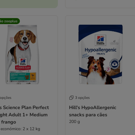
ão zooplus
 opções
3 opções
's Science Plan Perfect
Hill's HypoAllergenic
ght Adult 1+ Medium
snacks para cães
 frango
200 g
 económico: 2 x 12 kg