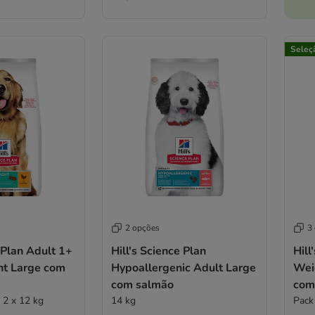
Seleç
2 opções
3
e Plan Adult 1+
Hill's Science Plan
Hill
ht Large com
Hypoallergenic Adult Large
Wei
com salmão
com
 2 x 12 kg
14 kg
Pack