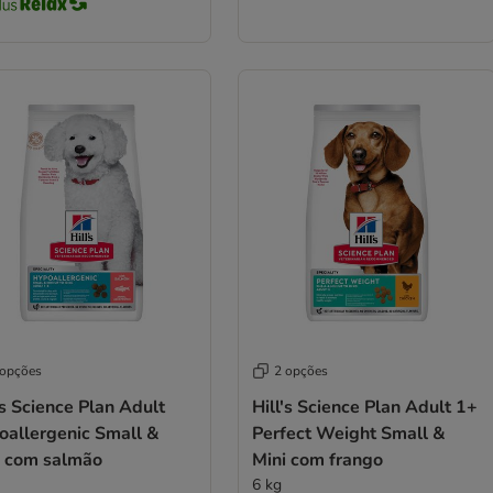
 opções
2 opções
's Science Plan Adult
Hill's Science Plan Adult 1+
oallergenic Small &
Perfect Weight Small &
i com salmão
Mini com frango
6 kg