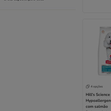
Nutriplus
Nutrivet
Opti Life
Optimanova
Pan Mięsko
Pedigree
Perfect Fit
Pitti Boris
Primal
Prolife
Pro Plan
Pro Plan Veterinary Diets
Purina One
Rafi
4 opções
Rinti Canine
Hill's Science
Rocco
Hypoallergen
Rosie's Farm
com salmão
Royal Canin para cães