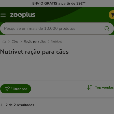
ENVIO GRÁTIS a partir de 39€**
Menu
Pesquisar
produtos
Cães
Ração para cães
Nutrivet
Nutrivet ração para cães
Top vendas
Filtrar por
1 - 2 de 2 resultados
product items have been changed