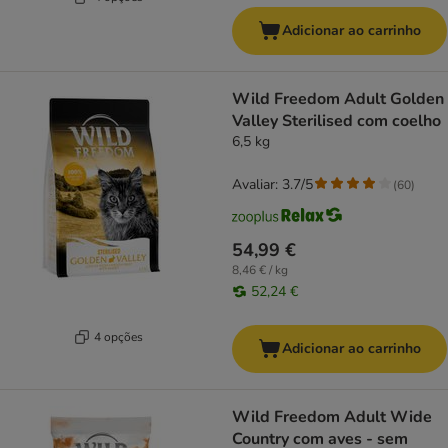
Adicionar ao carrinho
Wild Freedom Adult Golden
Valley Sterilised com coelho
6,5 kg
Avaliar: 3.7/5
(
60
)
54,99 €
8,46 € / kg
52,24 €
4 opções
Adicionar ao carrinho
Wild Freedom Adult Wide
Country com aves - sem