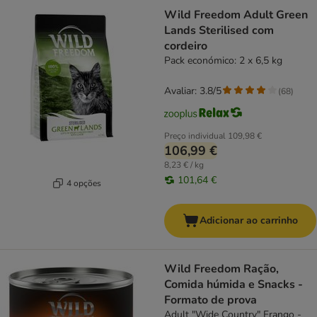
Wild Freedom Adult Green
Lands Sterilised com
cordeiro
Pack económico: 2 x 6,5 kg
Avaliar: 3.8/5
(
68
)
Preço individual
109,98 €
106,99 €
8,23 € / kg
101,64 €
4 opções
Adicionar ao carrinho
Wild Freedom Ração,
Comida húmida e Snacks -
Formato de prova
Adult "Wide Country" Frango -