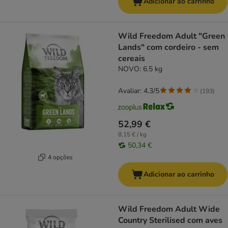
Adicionar ao carrinho
Wild Freedom Adult "Green
Lands" com cordeiro - sem
cereais
NOVO: 6.5 kg
Avaliar: 4.3/5
(
193
)
52,99 €
8,15 € / kg
50,34 €
4 opções
Adicionar ao carrinho
Wild Freedom Adult Wide
Country Sterilised com aves