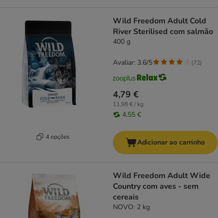
Wild Freedom Adult Cold
River Sterilised com salmão
400 g
Avaliar: 3.6/5
(
72
)
4,79 €
11,98 € / kg
4,55 €
4 opções
Adicionar ao carrinho
Wild Freedom Adult Wide
Country com aves - sem
cereais
NOVO: 2 kg