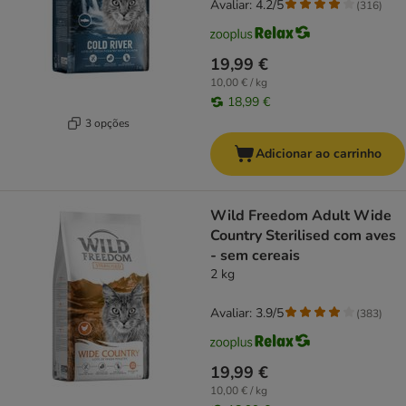
Avaliar: 4.2/5
(
316
)
19,99 €
10,00 € / kg
18,99 €
3 opções
Adicionar ao carrinho
Wild Freedom Adult Wide
Country Sterilised com aves
- sem cereais
2 kg
Avaliar: 3.9/5
(
383
)
19,99 €
10,00 € / kg