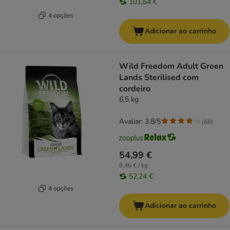
101,64 €
4 opções
Adicionar ao carrinho
Wild Freedom Adult Green
Lands Sterilised com
cordeiro
6,5 kg
Avaliar: 3.8/5
(
68
)
54,99 €
8,46 € / kg
52,24 €
4 opções
Adicionar ao carrinho