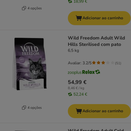
18,99 €
4 opções
Adicionar ao carrinho
Wild Freedom Adult Wild
Hills Sterilised com pato
6,5 kg
Avaliar: 3.2/5
(
51
)
54,99 €
8,46 € / kg
52,24 €
4 opções
Adicionar ao carrinho