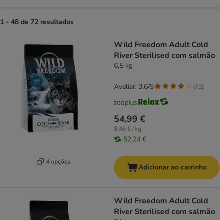
1 - 48 de 72 resultados
product items have been changed
Wild Freedom Adult Cold
River Sterilised com salmão
6,5 kg
Avaliar: 3.6/5
(
72
)
54,99 €
8,46 € / kg
52,24 €
4 opções
Adicionar ao carrinho
Wild Freedom Adult Cold
River Sterilised com salmão