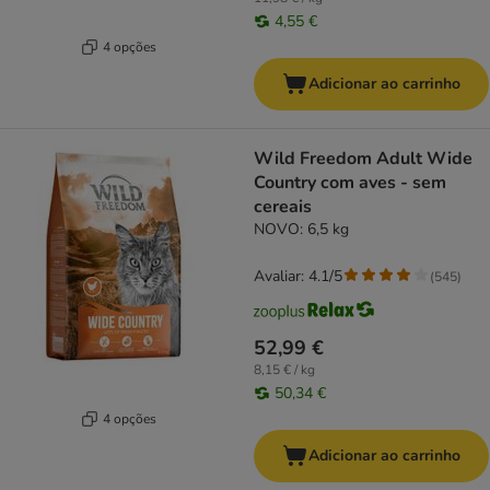
4,55 €
4 opções
Adicionar ao carrinho
Wild Freedom Adult Wide
Country com aves - sem
cereais
NOVO: 6,5 kg
Avaliar: 4.1/5
(
545
)
52,99 €
8,15 € / kg
50,34 €
4 opções
Adicionar ao carrinho