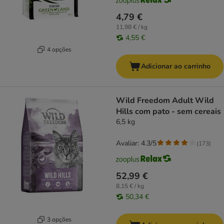
4,79 €
11,98 € / kg
4,55 €
4 opções
Adicionar ao carrinho
Wild Freedom Adult Wild
Hills com pato - sem cereais
6,5 kg
Avaliar: 4.3/5
(
173
)
52,99 €
8,15 € / kg
50,34 €
3 opções