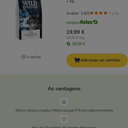
2 kg
Avaliar: 3.6/5
(
72
)
19,99 €
10,00 € / kg
18,99 €
4 opções
Adicionar ao carrinho
As vantagens
Ative o serviço zooplus Relax e poupe 5 % em cada encomenda
Mais de 10 milhões de clientes fidelizados