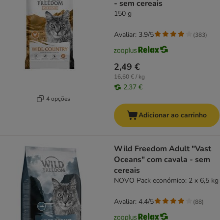
- sem cereais
150 g
Avaliar: 3.9/5
(
383
)
2,49 €
16,60 € / kg
2,37 €
4 opções
Adicionar ao carrinho
Wild Freedom Adult "Vast
Oceans" com cavala - sem
cereais
NOVO Pack económico: 2 x 6,5 kg
Avaliar: 4.4/5
(
88
)