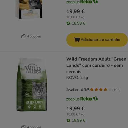
19,99 €
10,00 € / kg
18,99 €
4 opções
Adicionar ao carrinho
Wild Freedom Adult "Green
Lands" com cordeiro - sem
cereais
NOVO: 2 kg
Avaliar: 4.3/5
(
193
)
19,99 €
10,00 € / kg
18,99 €
4 opções