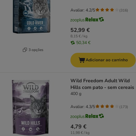
Avaliar: 4.2/5
(
316
)
52,99 €
8,15 € / kg
50,34 €
3 opções
Adicionar ao carrinho
Wild Freedom Adult Wild
Hills com pato - sem cereais
400 g
Avaliar: 4.3/5
(
173
)
4,79 €
11,98 € / kg