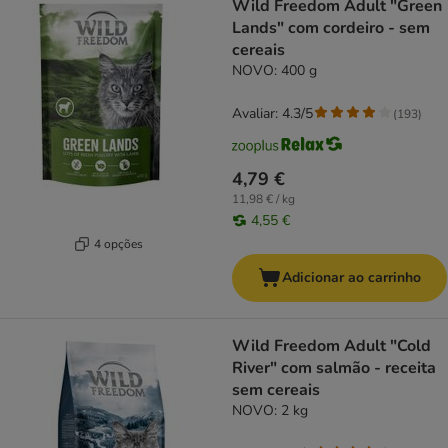
Wild Freedom Adult "Green
Lands" com cordeiro - sem
cereais
NOVO: 400 g
Avaliar: 4.3/5
(
193
)
4,79 €
11,98 € / kg
4,55 €
4 opções
Adicionar ao carrinho
Wild Freedom Adult "Cold
River" com salmão - receita
sem cereais
NOVO: 2 kg