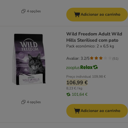
4 opções
Adicionar ao carrinho
Wild Freedom Adult Wild
Hills Sterilised com pato
Pack económico: 2 x 6,5 kg
Avaliar: 3.2/5
(
51
)
Preço individual
109,98 €
106,99 €
8,23 € / kg
101,64 €
4 opções
Adicionar ao carrinho