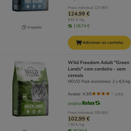
Preço individual
127,98 €
124,99 €
9,61 € / kg
118,74 €
4 opções
Adicionar ao carrinho
Wild Freedom Adult "Green
Lands" com cordeiro - sem
cereais
NOVO Pack económico: 2 x 6,5 kg
Avaliar: 4.3/5
(
193
)
Preço individual
105,98 €
102,99 €
7,92 € / kg
97,84 €