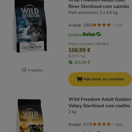
Wild Freedom Adult Cold
River Sterilised com salmão
Pack económico: 2 x 6,5 kg
Avaliar: 3.6/5
(
72
)
Preço individual
109,98 €
106,99 €
8,23 € / kg
101,64 €
4 opções
Adicionar ao carrinho
Wild Freedom Adult Golden
Valley Sterilised com coelho
2 kg
Avaliar: 3.7/5
(
60
)