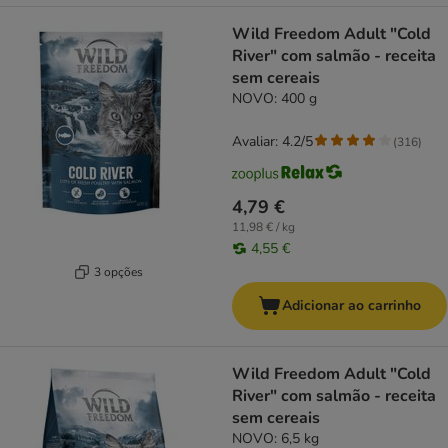
Wild Freedom Adult "Cold
River" com salmão - receita
sem cereais
NOVO: 400 g
Avaliar: 4.2/5
(
316
)
4,79 €
11,98 € / kg
4,55 €
3 opções
Adicionar ao carrinho
Wild Freedom Adult "Cold
River" com salmão - receita
sem cereais
NOVO: 6,5 kg