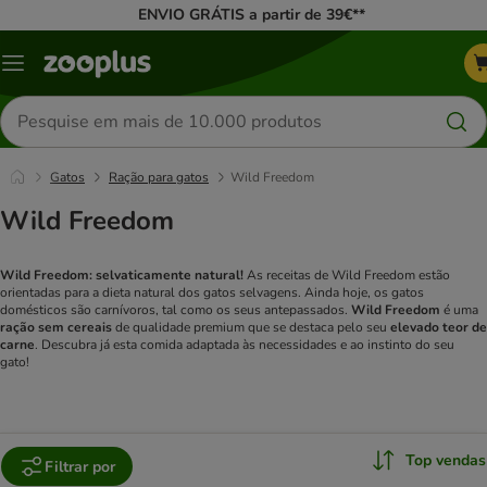
ENVIO GRÁTIS a partir de 39€**
Menu
Pesquisar
produtos
Gatos
Ração para gatos
Wild Freedom
Wild Freedom
Wild Freedom: selvaticamente natural!
As receitas de Wild Freedom estão
orientadas para a dieta natural dos gatos selvagens. Ainda hoje, os gatos
domésticos são carnívoros, tal como os seus antepassados.
Wild Freedom
é uma
ração sem cereais
de qualidade premium que se destaca pelo seu
elevado teor de
carne
. Descubra já esta comida adaptada às necessidades e ao instinto do seu
gato!
Top vendas
Filtrar por