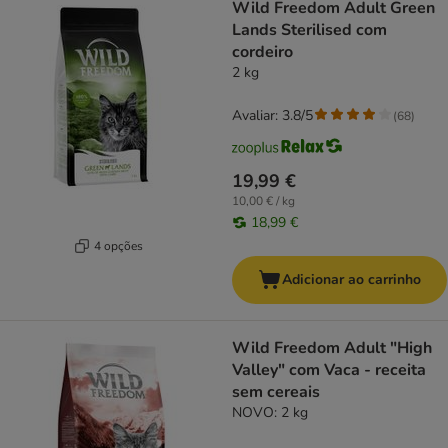
Wild Freedom Adult Green
Lands Sterilised com
cordeiro
2 kg
Avaliar: 3.8/5
(
68
)
19,99 €
10,00 € / kg
18,99 €
4 opções
Adicionar ao carrinho
Wild Freedom Adult "High
Valley" com Vaca - receita
sem cereais
NOVO: 2 kg