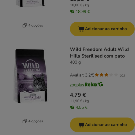
10,00 € / kg
18,99 €
4 opções
Adicionar ao carrinho
Wild Freedom Adult Wild
Hills Sterilised com pato
400 g
Avaliar: 3.2/5
(
51
)
4,79 €
11,98 € / kg
4,55 €
4 opções
Adicionar ao carrinho