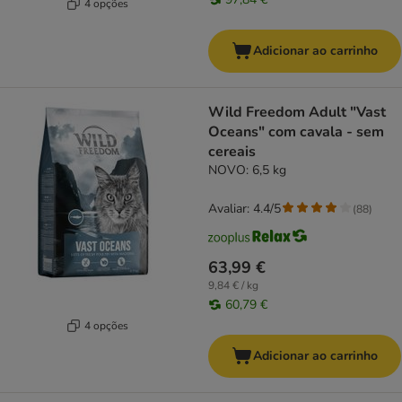
4 opções
Adicionar ao carrinho
Wild Freedom Adult "Vast
Oceans" com cavala - sem
cereais
NOVO: 6,5 kg
Avaliar: 4.4/5
(
88
)
63,99 €
9,84 € / kg
60,79 €
4 opções
Adicionar ao carrinho