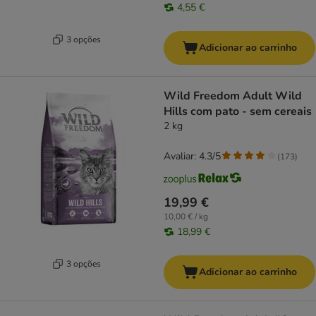
4,55 €
3 opções
Adicionar ao carrinho
Wild Freedom Adult Wild
Hills com pato - sem cereais
2 kg
Avaliar: 4.3/5
(
173
)
19,99 €
10,00 € / kg
18,99 €
3 opções
Adicionar ao carrinho