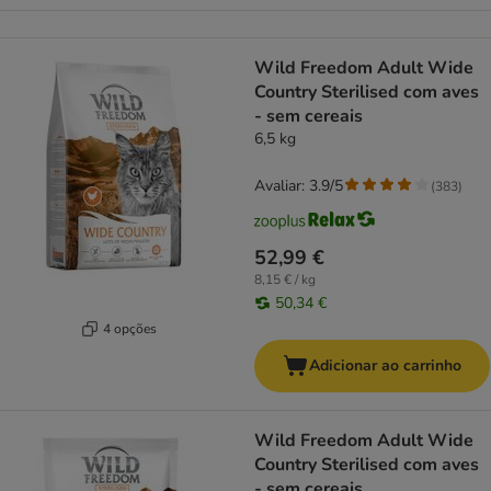
Wild Freedom Adult Wide
Country Sterilised com aves
- sem cereais
6,5 kg
Avaliar: 3.9/5
(
383
)
52,99 €
8,15 € / kg
50,34 €
4 opções
Adicionar ao carrinho
Wild Freedom Adult Wide
Country Sterilised com aves
- sem cereais