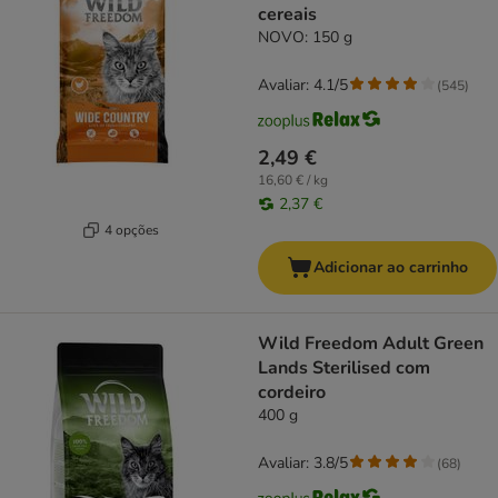
cereais
NOVO: 150 g
Avaliar: 4.1/5
(
545
)
2,49 €
16,60 € / kg
2,37 €
4 opções
Adicionar ao carrinho
Wild Freedom Adult Green
Lands Sterilised com
cordeiro
400 g
Avaliar: 3.8/5
(
68
)