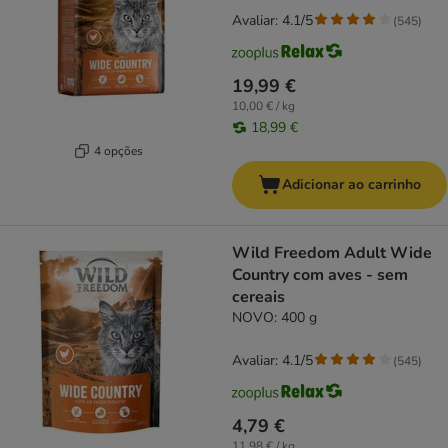
Avaliar: 4.1/5
(
545
)
19,99 €
10,00 € / kg
18,99 €
4 opções
Adicionar ao carrinho
Wild Freedom Adult Wide
Country com aves - sem
cereais
NOVO: 400 g
Avaliar: 4.1/5
(
545
)
4,79 €
11,98 € / kg