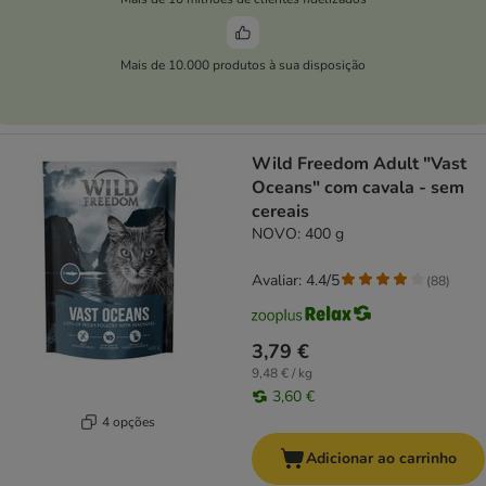
Mais de 10.000 produtos à sua disposição
Wild Freedom Adult "Vast
Oceans" com cavala - sem
cereais
NOVO: 400 g
Avaliar: 4.4/5
(
88
)
3,79 €
9,48 € / kg
3,60 €
4 opções
Adicionar ao carrinho