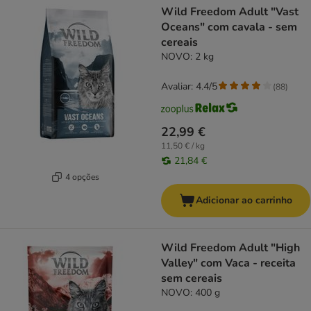
Wild Freedom Adult "Vast
Oceans" com cavala - sem
cereais
NOVO: 2 kg
Avaliar: 4.4/5
(
88
)
22,99 €
11,50 € / kg
21,84 €
4 opções
Adicionar ao carrinho
Wild Freedom Adult "High
Valley" com Vaca - receita
sem cereais
NOVO: 400 g