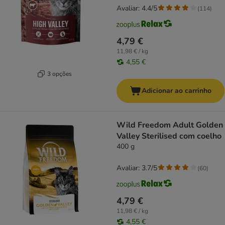
Avaliar: 4.4/5
(
114
)
4,79 €
11,98 € / kg
4,55 €
3 opções
Adicionar ao carrinho
Wild Freedom Adult Golden
Valley Sterilised com coelho
400 g
Avaliar: 3.7/5
(
60
)
4,79 €
11,98 € / kg
4,55 €