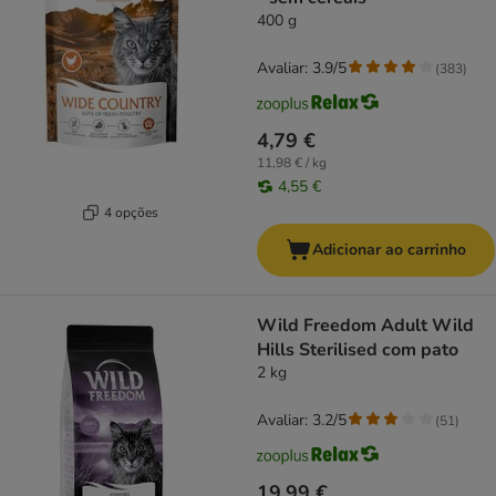
400 g
Avaliar: 3.9/5
(
383
)
4,79 €
11,98 € / kg
4,55 €
4 opções
Adicionar ao carrinho
Wild Freedom Adult Wild
Hills Sterilised com pato
2 kg
Avaliar: 3.2/5
(
51
)
19,99 €