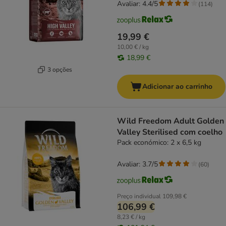
Avaliar: 4.4/5
(
114
)
19,99 €
10,00 € / kg
18,99 €
3 opções
Adicionar ao carrinho
Wild Freedom Adult Golden
Valley Sterilised com coelho
Pack económico: 2 x 6,5 kg
Avaliar: 3.7/5
(
60
)
Preço individual
109,98 €
106,99 €
8,23 € / kg