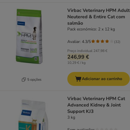
Virbac Veterinary HPM Adult
Neutered & Entire Cat com
salmão
Pack económico: 2 x 12 kg
Avaliar: 4.3/5
(
32
)
Preço individual
247,98 €
246,99 €
10,29 € / kg
Adicionar ao carrinho
5 opções
Virbac Veterinary HPM Cat
Advanced Kidney & Joint
Support KJ3
3 kg
Sem avaliações