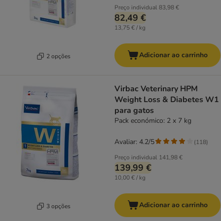
Preço individual
83,98 €
82,49 €
13,75 € / kg
Adicionar ao carrinho
2 opções
Virbac Veterinary HPM
Weight Loss & Diabetes W1
para gatos
Pack económico: 2 x 7 kg
Avaliar: 4.2/5
(
118
)
Preço individual
141,98 €
139,99 €
10,00 € / kg
Adicionar ao carrinho
3 opções