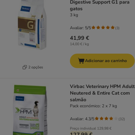
Digestive Support G1 para
gatos
3 kg
Avaliar: 5/5
(
3
)
41,99 €
14,00 € / kg
Adicionar ao carrinho
2 opções
Virbac Veterinary HPM Adult
Neutered & Entire Cat com
salmão
Pack económico: 2 x 7 kg
Avaliar: 4.3/5
(
32
)
Preço individual
129,98 €
127,99 €