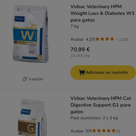
Virbac Veterinary HPM
Weight Loss & Diabetes W1
para gatos
7 kg
Avaliar: 4.2/5
(
118
)
70,99 €
10,14 € / kg
Adicionar ao carrinho
3 opções
Virbac Veterinary HPM Cat
Digestive Support G1 para
gatos
Pack económico: 2 x 3 kg
Avaliar: 5/5
(
3
)