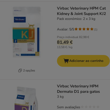
Virbac Veterinary HPM Cat
Kidney & Joint Support KJ2
Pack económico: 2 x 3 kg
Avaliar: 5/5
(
1
)
Preço individual
82,98 €
81,49 €
13,58 € / kg
Adicionar ao carrinho
2 opções
Virbac Veterinary HPM
Dermato D1 para gatos
3 kg
Sem avaliações