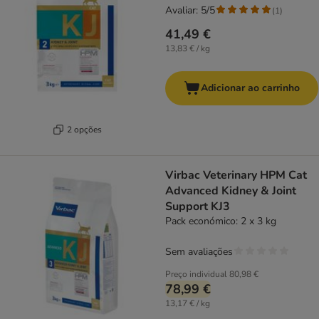
Avaliar: 5/5
(
1
)
41,49 €
13,83 € / kg
Adicionar ao carrinho
2 opções
Virbac Veterinary HPM Cat
Advanced Kidney & Joint
Support KJ3
Pack económico: 2 x 3 kg
Sem avaliações
Preço individual
80,98 €
78,99 €
13,17 € / kg