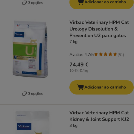
Adicionar ao carrinho
3 opções
Virbac Veterinary HPM Cat
Urology Dissolution &
Prevention U2 para gatos
7 kg
Avaliar: 4.7/5
(
81
)
74,49 €
10,64 € / kg
Adicionar ao carrinho
3 opções
Virbac Veterinary HPM Cat
Kidney & Joint Support KJ2
3 kg