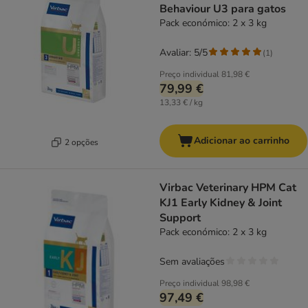
Behaviour U3 para gatos
Pack económico: 2 x 3 kg
Avaliar: 5/5
(
1
)
Preço individual
81,98 €
79,99 €
13,33 € / kg
Adicionar ao carrinho
2 opções
Virbac Veterinary HPM Cat
KJ1 Early Kidney & Joint
Support
Pack económico: 2 x 3 kg
Sem avaliações
Preço individual
98,98 €
97,49 €