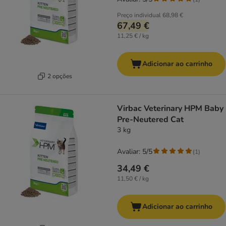
Preço individual
68,98 €
67,49 €
11,25 € / kg
Adicionar ao carrinho
2 opções
Virbac Veterinary HPM Baby
Pre-Neutered Cat
3 kg
Avaliar: 5/5
(
1
)
34,49 €
11,50 € / kg
Adicionar ao carrinho