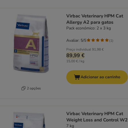
Virbac Veterinary HPM Cat
Allergy A2 para gatos
Pack económico: 2 x 3 kg
Avaliar: 5/5
(
1
)
Preço individual
91,98 €
89,99 €
15,00 € / kg
Adicionar ao carrinho
2 opções
Virbac Veterinary HPM Cat
Weight Loss and Control W2
7 kg