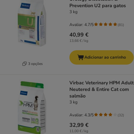
Prevention U2 para gatos
3 kg
Avaliar: 4.7/5
(
81
)
40,99 €
13,66 € / kg
Adicionar ao carrinho
3 opções
Virbac Veterinary HPM Adult
Neutered & Entire Cat com
salmão
3 kg
Avaliar: 4.3/5
(
32
)
32,99 €
11,00 € / kg