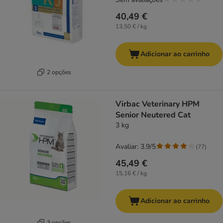
40,49 €
13,50 € / kg
Adicionar ao carrinho
2 opções
Virbac Veterinary HPM
Senior Neutered Cat
3 kg
Avaliar: 3.9/5
(
77
)
45,49 €
15,16 € / kg
Adicionar ao carrinho
3 opções