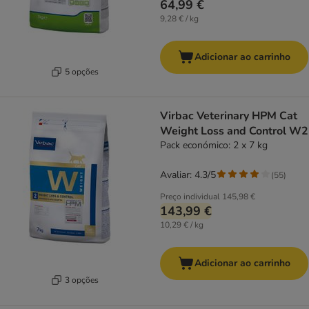
64,99 €
9,28 € / kg
Adicionar ao carrinho
5 opções
Virbac Veterinary HPM Cat
Weight Loss and Control W2
Pack económico: 2 x 7 kg
Avaliar: 4.3/5
(
55
)
Preço individual
145,98 €
143,99 €
10,29 € / kg
Adicionar ao carrinho
3 opções