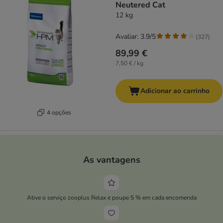
Neutered Cat
12 kg
Avaliar: 3.9/5
(
327
)
89,99 €
7,50 € / kg
Adicionar ao carrinho
4 opções
As vantagens
Ative o serviço zooplus Relax e poupe 5 % em cada encomenda