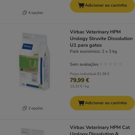
Adicionar ao carrinho
4 opções
Virbac Veterinary HPM
Urology Struvite Dissolution
U1 para gatos
Pack económico: 2 x 3 kg
Sem avaliações
Preço individual
81,98 €
79,99 €
13,33 € / kg
Adicionar ao carrinho
2 opções
Virbac Veterinary HPM Cat
Urology Dissolution &