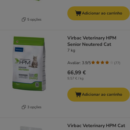
Adicionar ao carrinho
5 opções
Virbac Veterinary HPM
Senior Neutered Cat
7 kg
Avaliar: 3.9/5
(
77
)
66,99 €
9,57 € / kg
Adicionar ao carrinho
3 opções
Virbac Veterinary HPM Cat