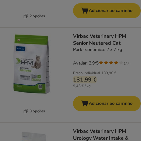
Adicionar ao carrinho
2 opções
Virbac Veterinary HPM
Senior Neutered Cat
Pack económico: 2 x 7 kg
Avaliar: 3.9/5
(
77
)
Preço individual
133,98 €
131,99 €
9,43 € / kg
Adicionar ao carrinho
3 opções
Virbac Veterinary HPM
Urology Water Intake &