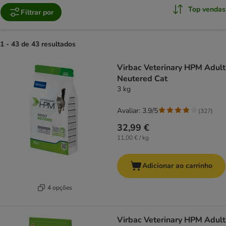
Top vendas
Filtrar por
1 - 43 de 43 resultados
product items have been changed
Virbac Veterinary HPM Adult
Neutered Cat
3 kg
Avaliar: 3.9/5
(
327
)
32,99 €
11,00 € / kg
Adicionar ao carrinho
4 opções
Virbac Veterinary HPM Adult