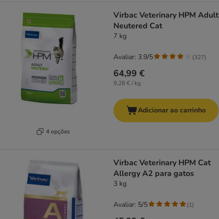
Virbac Veterinary HPM Adult
Neutered Cat
7 kg
Avaliar: 3.9/5
(
327
)
64,99 €
9,28 € / kg
Adicionar ao carrinho
4 opções
Virbac Veterinary HPM Cat
Allergy A2 para gatos
3 kg
Avaliar: 5/5
(
1
)