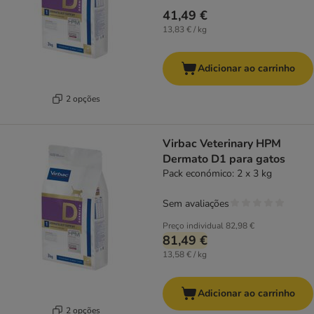
41,49 €
13,83 € / kg
Adicionar ao carrinho
2 opções
Virbac Veterinary HPM
Dermato D1 para gatos
Pack económico: 2 x 3 kg
Sem avaliações
Preço individual
82,98 €
81,49 €
13,58 € / kg
Adicionar ao carrinho
2 opções