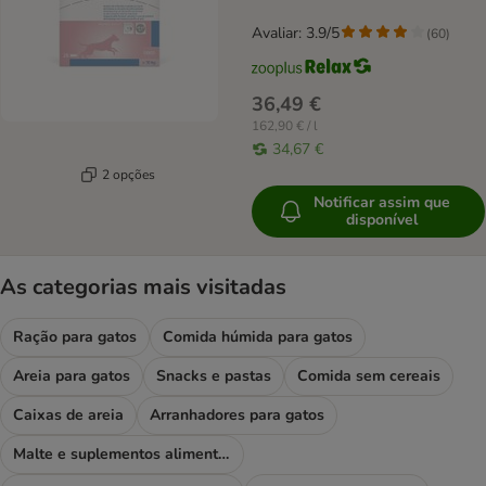
Avaliar: 3.9/5
(
60
)
36,49 €
162,90 € / l
34,67 €
2 opções
Notificar assim que
disponível
As categorias mais visitadas
Ração para gatos
Comida húmida para gatos
Areia para gatos
Snacks e pastas
Comida sem cereais
Caixas de areia
Arranhadores para gatos
Malte e suplementos alimentares