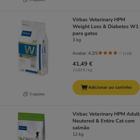
Virbac Veterinary HPM
Weight Loss & Diabetes W1
para gatos
3 kg
Avaliar: 4.2/5
(
118
)
41,49 €
13,83 € / kg
Adicionar ao carrinho
3 opções
Virbac Veterinary HPM Adult
Neutered & Entire Cat com
salmão
12 kg