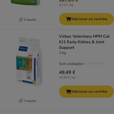
9,14 € / kg
Adicionar ao carrinho
5 opções
Virbac Veterinary HPM Cat
KJ1 Early Kidney & Joint
Support
3 kg
Sem avaliações
49,49 €
16,50 € / kg
Adicionar ao carrinho
2 opções