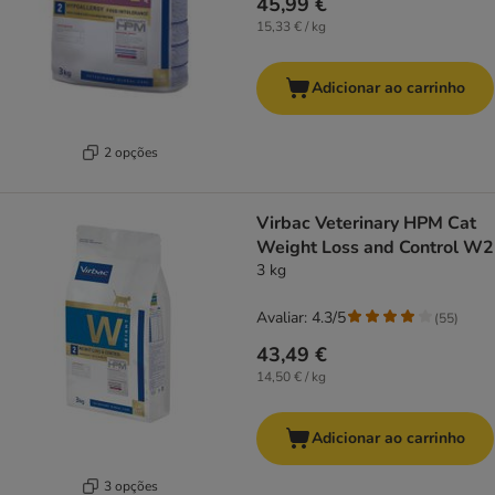
45,99 €
15,33 € / kg
Adicionar ao carrinho
2 opções
Virbac Veterinary HPM Cat
Weight Loss and Control W2
3 kg
Avaliar: 4.3/5
(
55
)
43,49 €
14,50 € / kg
Adicionar ao carrinho
3 opções