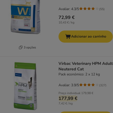
Avaliar: 4.3/5
(
55
)
72,99 €
10,43 € / kg
Adicionar ao carrinho
3 opções
Virbac Veterinary HPM Adult
Neutered Cat
Pack económico: 2 x 12 kg
Avaliar: 3.9/5
(
327
)
Preço individual
179,98 €
177,99 €
7,42 € / kg