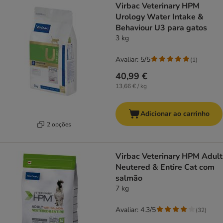
Virbac Veterinary HPM
Urology Water Intake &
Behaviour U3 para gatos
3 kg
Avaliar: 5/5
(
1
)
40,99 €
13,66 € / kg
Adicionar ao carrinho
2 opções
Virbac Veterinary HPM Adult
Neutered & Entire Cat com
salmão
7 kg
Avaliar: 4.3/5
(
32
)