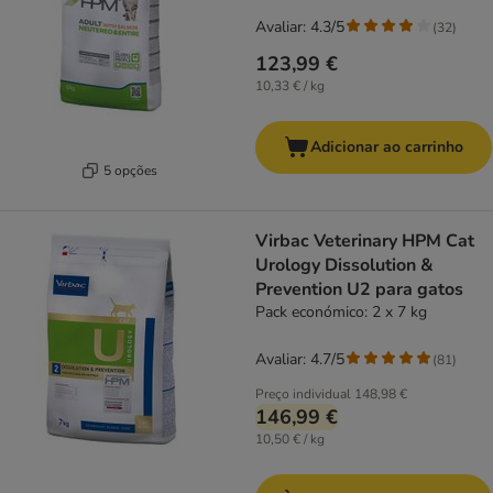
Avaliar: 4.3/5
(
32
)
123,99 €
10,33 € / kg
Adicionar ao carrinho
5 opções
Virbac Veterinary HPM Cat
Urology Dissolution &
Prevention U2 para gatos
Pack económico: 2 x 7 kg
Avaliar: 4.7/5
(
81
)
Preço individual
148,98 €
146,99 €
10,50 € / kg