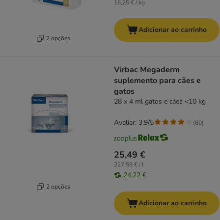
16,25 € / kg
Adicionar ao carrinho
2 opções
Virbac Megaderm
suplemento para cães e
gatos
28 x 4 ml gatos e cães <10 kg
Avaliar: 3.9/5
(
60
)
25,49 €
227,59 € / l
24,22 €
2 opções
Adicionar ao carrinho