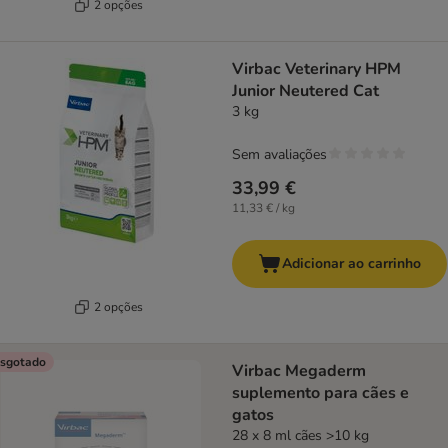
2 opções
Virbac Veterinary HPM
Junior Neutered Cat
3 kg
Sem avaliações
33,99 €
11,33 € / kg
Adicionar ao carrinho
2 opções
sgotado
Virbac Megaderm
suplemento para cães e
gatos
28 x 8 ml cães >10 kg