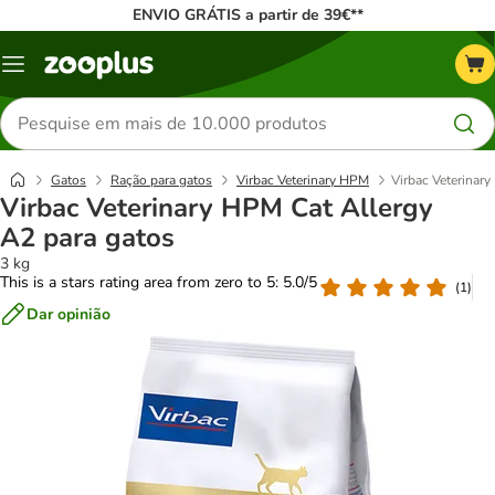
ENVIO GRÁTIS a partir de 39€**
Menu
Pesquisar
produtos
Gatos
Ração para gatos
Virbac Veterinary HPM
Virbac Veterinar
Virbac Veterinary HPM Cat Allergy
A2 para gatos
3 kg
This is a stars rating area from zero to 5: 5.0/5
(
1
)
Dar opinião