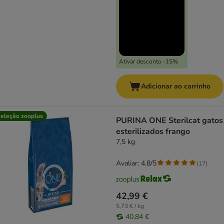
Ativar desconto -15%
Adicionar ao carrinho
eleção zooplus
PURINA ONE Sterilcat gatos
esterilizados frango
7,5 kg
Avaliar: 4.8/5
(
17
)
42,99 €
5,73 € / kg
40,84 €