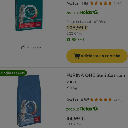
Avaliar: 4.8/5
(
2469
)
Preço individual
107,98 €
103,99 €
5,33 € / kg
98,79 €
6 opções
Adicionar ao carrinho
eleção zooplus
PURINA ONE SterilCat com
vaca
7,5 kg
Avaliar: 4.8/5
(
2469
)
44,99 €
6,00 € / kg