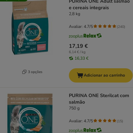
PURINA ONE Adult salmão
e cereais integrais
2,8 kg
Avaliar: 4.7/5
(
240
)
17,19 €
6,14 € / kg
16,33 €
3 opções
Adicionar ao carrinho
PURINA ONE Sterilcat com
salmão
750 g
Avaliar: 4.7/5
(
15
)