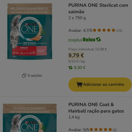
PURINA ONE Sterilcat com
salmão
2 x 750 g
Avaliar: 4.7/5
(
15
)
Preço individual
10,98 €
9,79 €
6,53 € / kg
9,30 €
5 opções
Adicionar ao carrinho
PURINA ONE Coat &
Hairball ração para gatos
1,4 kg
Avaliar: 5/5
(
6
)