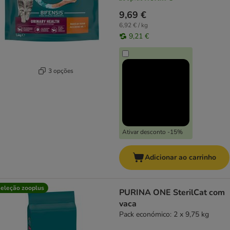
9,69 €
6,92 € / kg
9,21 €
3 opções
Ativar desconto -15%
Adicionar ao carrinho
eleção zooplus
PURINA ONE SterilCat com
vaca
Pack económico: 2 x 9,75 kg