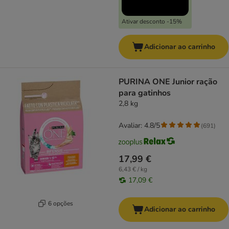
Ativar desconto -15%
Adicionar ao carrinho
PURINA ONE Junior ração
para gatinhos
2,8 kg
Avaliar: 4.8/5
(
691
)
17,99 €
6,43 € / kg
17,09 €
6 opções
Adicionar ao carrinho