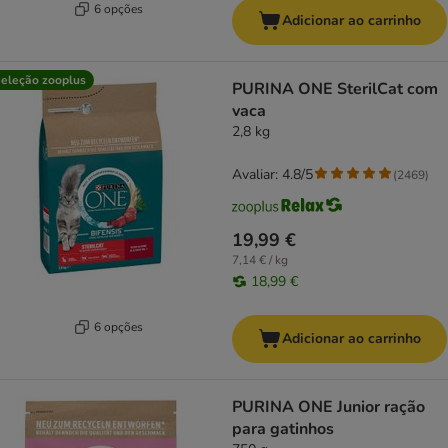
6 opções
Adicionar ao carrinho
eleção zooplus
PURINA ONE SterilCat com
vaca
2,8 kg
Avaliar: 4.8/5
(
2469
)
19,99 €
7,14 € / kg
18,99 €
6 opções
Adicionar ao carrinho
PURINA ONE Junior ração
para gatinhos