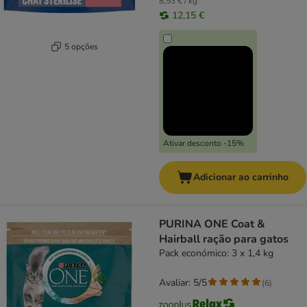
8,53 € / kg
12,15 €
5 opções
Ativar desconto -15%
Adicionar ao carrinho
PURINA ONE Coat &
Hairball ração para gatos
Pack económico: 3 x 1,4 kg
Avaliar: 5/5
(
6
)