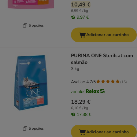
10,49 €
6,99 € / kg
9,97 €
6 opções
Adicionar ao carrinho
PURINA ONE Sterilcat com
salmão
3 kg
Avaliar: 4.7/5
(
15
)
18,29 €
6,10 € / kg
17,38 €
5 opções
Adicionar ao carrinho