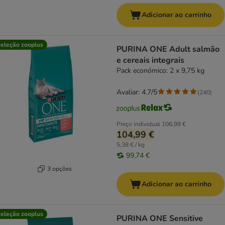
Adicionar ao carrinho
eleção zooplus
PURINA ONE Adult salmão
e cereais integrais
Pack económico: 2 x 9,75 kg
Avaliar: 4.7/5
(
240
)
Preço individual
106,98 €
104,99 €
5,38 € / kg
99,74 €
3 opções
Adicionar ao carrinho
eleção zooplus
PURINA ONE Sensitive