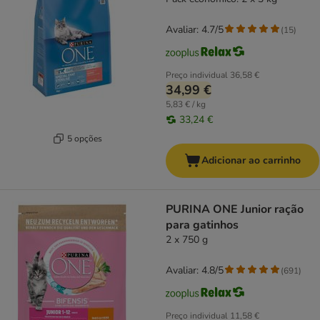
Avaliar: 4.7/5
(
15
)
Preço individual
36,58 €
34,99 €
5,83 € / kg
33,24 €
5 opções
Adicionar ao carrinho
PURINA ONE Junior ração
para gatinhos
2 x 750 g
Avaliar: 4.8/5
(
691
)
Preço individual
11,58 €