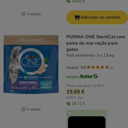
50,82 €
3 opções
Adicionar ao carrinho
PURINA ONE SterilCat com
peixe de mar ração para
gatos
Pack económico: 2 x 1,5 kg
Avaliar: 5/5
(
1
)
Preço individual
20,98 €
19,69 €
6,56 € / kg
18,71 €
2 opções