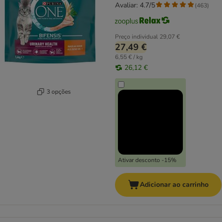
Avaliar: 4.7/5
(
463
)
Preço individual
29,07 €
27,49 €
6,55 € / kg
26,12 €
3 opções
Ativar desconto -15%
Adicionar ao carrinho