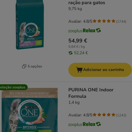
ração para gatos
9,75 kg
Avaliar: 4.8/5
(
1744
)
54,99 €
5,64 € / kg
52,24 €
5 opções
Adicionar ao carrinho
eleção zooplus
PURINA ONE Indoor
Formula
1,4 kg
Avaliar: 4.8/5
(
1242
)