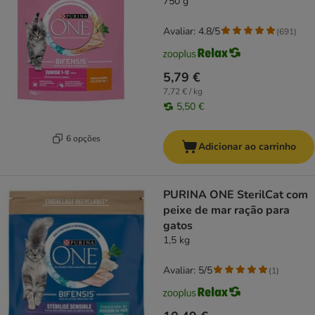
750 g
Avaliar: 4.8/5
(
691
)
5,79 €
7,72 € / kg
5,50 €
6 opções
Adicionar ao carrinho
PURINA ONE SterilCat com
peixe de mar ração para
gatos
1,5 kg
Avaliar: 5/5
(
1
)