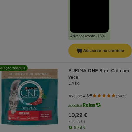
Ativar desconto -15%
Adicionar ao carrinho
eleção zooplus
PURINA ONE SterilCat com
vaca
1,4 kg
Avaliar: 4.8/5
(
2469
)
10,29 €
7,35 € / kg
9,78 €