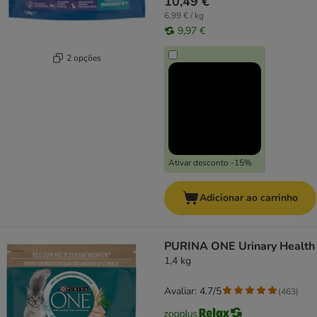
10,49 €
6,99 € / kg
9,97 €
2 opções
Ativar desconto -15%
Adicionar ao carrinho
PURINA ONE Urinary Health
1,4 kg
Avaliar: 4.7/5
(
463
)