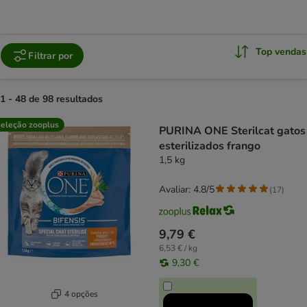
Top vendas
Filtrar por
1 - 48 de 98 resultados
product items have been changed
eleção zooplus
PURINA ONE Sterilcat gatos
esterilizados frango
1,5 kg
Avaliar: 4.8/5
(
17
)
9,79 €
6,53 € / kg
9,30 €
4 opções