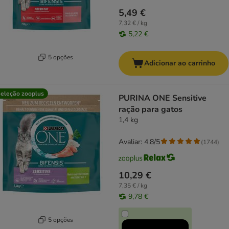
5,49 €
7,32 € / kg
5,22 €
5 opções
Adicionar ao carrinho
eleção zooplus
PURINA ONE Sensitive
ração para gatos
1,4 kg
Avaliar: 4.8/5
(
1744
)
10,29 €
7,35 € / kg
9,78 €
5 opções