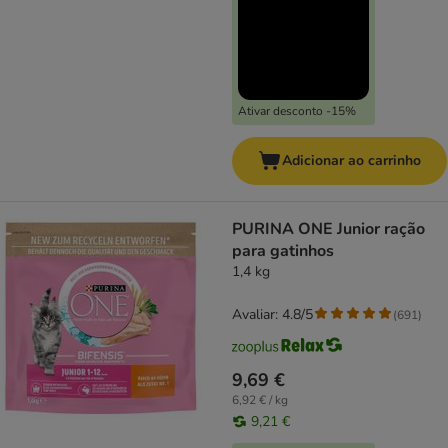
Ativar desconto -15%
Adicionar ao carrinho
PURINA ONE Junior ração
para gatinhos
1,4 kg
Avaliar: 4.8/5
(
691
)
9,69 €
6,92 € / kg
9,21 €