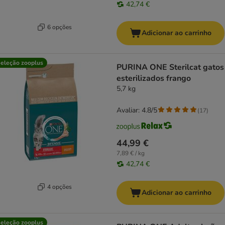
42,74 €
6 opções
Adicionar ao carrinho
eleção zooplus
PURINA ONE Sterilcat gatos
esterilizados frango
5,7 kg
Avaliar: 4.8/5
(
17
)
44,99 €
7,89 € / kg
42,74 €
4 opções
Adicionar ao carrinho
eleção zooplus