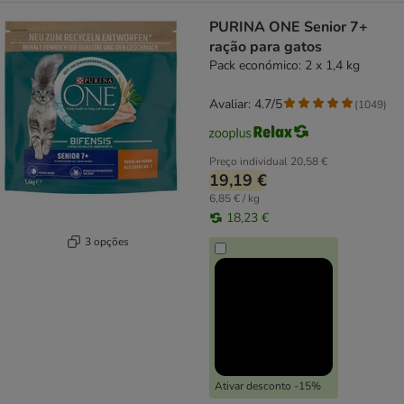
PURINA ONE Senior 7+
ração para gatos
Pack económico: 2 x 1,4 kg
Avaliar: 4.7/5
(
1049
)
Preço individual
20,58 €
19,19 €
6,85 € / kg
18,23 €
3 opções
Ativar desconto -15%