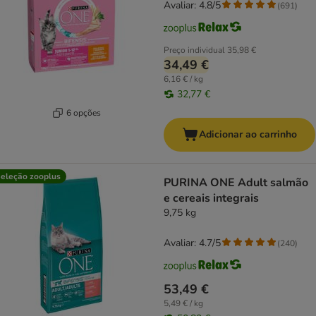
Avaliar: 4.8/5
(
691
)
Preço individual
35,98 €
34,49 €
6,16 € / kg
32,77 €
6 opções
Adicionar ao carrinho
eleção zooplus
PURINA ONE Adult salmão
e cereais integrais
9,75 kg
Avaliar: 4.7/5
(
240
)
53,49 €
5,49 € / kg