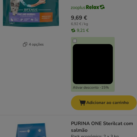
9,69 €
6,92 € / kg
9,21 €
4 opções
Ativar desconto -15%
Adicionar ao carrinho
PURINA ONE Sterilcat com
salmão
Pack económico: 2 x 3 kg