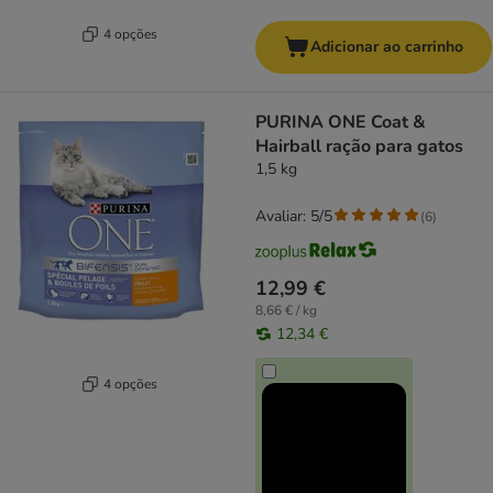
4 opções
Adicionar ao carrinho
PURINA ONE Coat &
Hairball ração para gatos
1,5 kg
Avaliar: 5/5
(
6
)
12,99 €
8,66 € / kg
12,34 €
4 opções