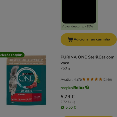
Ativar desconto -15%
Adicionar ao carrinho
eleção zooplus
PURINA ONE SterilCat com
vaca
750 g
Avaliar: 4.8/5
(
2469
)
5,79 €
7,72 € / kg
5,50 €