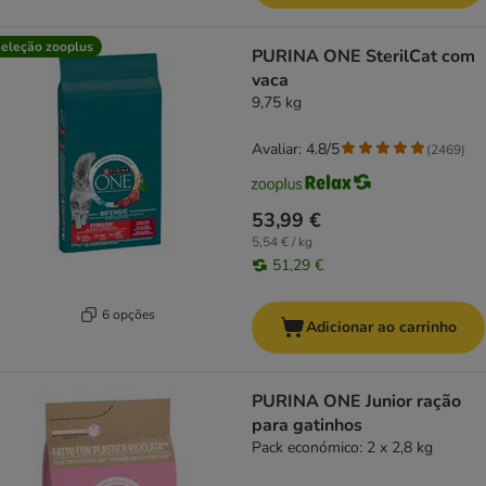
eleção zooplus
PURINA ONE SterilCat com
vaca
9,75 kg
Avaliar: 4.8/5
(
2469
)
53,99 €
5,54 € / kg
51,29 €
6 opções
Adicionar ao carrinho
PURINA ONE Junior ração
para gatinhos
Pack económico: 2 x 2,8 kg