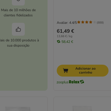
Mais de 10 milhões de
clientes fidelizados
Avaliar: 4.4/5
(
888
)
61,49 €
13,66 € / kg
ais de 10.000 produtos à
58,42 €
sua disposição
Adicionar ao
carrinho