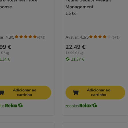
rointestinal Fibre
Feline Satiety Weight
ponse
Management
1,5 kg
ar: 4.8/5
Avaliar: 4.3/5
(
671
)
(
571
)
99 €
22,49 €
 € / kg
14,99 € / kg
1,34 €
21,37 €
Adicionar ao
Adicionar ao
carrinho
carrinho