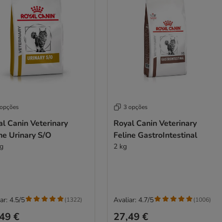
 opções
3 opções
l Canin Veterinary
Royal Canin Veterinary
ne Urinary S/O
Feline GastroIntestinal
kg
2 kg
ar: 4.5/5
Avaliar: 4.7/5
(
1322
)
(
1006
)
49 €
27,49 €