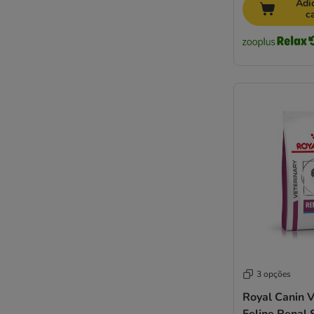
Adi
Royal Canin
c
Royal Canin Veterinary
SPECIFIC Veterinary Diet
Sanabelle
Schesir
Simpsons Premium
Smilla
Smilla Veterinary Diet
Smølke
Taste of the Wild
Thrive PremiumPlus
Trainer
Trovet
Venandi Animal
Virbac Veterinary HPM
Whiskas
3 opções
Wiejska Zagroda Cat
Royal Canin V
Wild Freedom