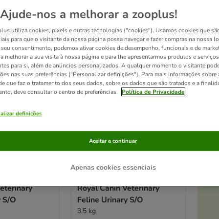
Ajude-nos a melhorar a zooplus!
ltados
lus utiliza cookies, pixels e outras tecnologias ("cookies"). Usamos cookies que sã
ve been changed
iais para que o visitante da nossa página possa navegar e fazer compras na nossa lo
seu consentimento, podemos ativar cookies de desempenho, funcionais e de marke
a a melhorar a sua visita à nossa página e para lhe apresentarmos produtos e serviços
ntes para si, além de anúncios personalizados. A qualquer momento o visitante pode
ções nas suas preferências ("Personalizar definições"). Para mais informações sobre 
de que faz o tratamento dos seus dados, sobre os dados que são tratados e a finali
ento, deve consultar o centro de preferências.
Política de Privacidade
alizar definições
Aceitar e continuar
Apenas cookies essenciais
At
4 opções
eterinary
Royal Canin Veterinary
y S/O
Feline Urinary S/O
3,5 kg