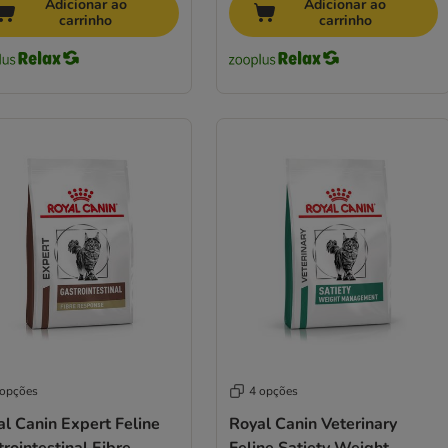
Adicionar ao
Adicionar ao
carrinho
carrinho
 opções
4 opções
l Canin Expert Feline
Royal Canin Veterinary