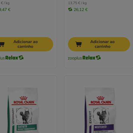
 € / kg
13,75 € / kg
9,47 €
26,12 €
Adicionar ao
Adicionar ao
carrinho
carrinho