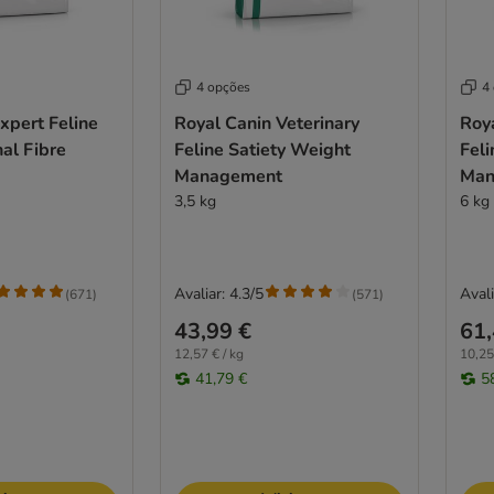
4 opções
4
xpert Feline
Royal Canin Veterinary
Roya
nal Fibre
Feline Satiety Weight
Feli
Management
Man
3,5 kg
6 kg
Avaliar: 4.3/5
Avali
(
671
)
(
571
)
43,99 €
61,
12,57 € / kg
10,25
41,79 €
5