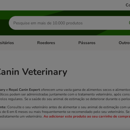
Co
Pesquisar
produtos
sitários
Roedores
Pássaros
Outro
de categoria: Dieta Vet.
Abrir menu de categoria: Antiparasitários
Abrir menu de categoria: Roed
Abrir me
anin Veterinary
nary
e
Royal Canin Expert
oferecem uma vasta gama de alimentos secos e alimentos s
éticos podem ser administradas juntamente com o tratamento veterinário, após consu
trolos regulares. Se a saúde do seu animal de estimação se deteriorar durante o per
nte:
Consulte o seu veterinário antes de alimentar o seu animal de estimação com um
de 6 em 6 meses ou mais frequentemente se recomendado pelo seu veterinário. Se o
ediatamente um veterinário.
Ao adicionar este produto ao seu carrinho de compr