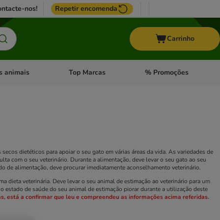
ntacte-nos!
Repetir encomenda
Carrinho
s animais
Top Marcas
% Promoções
ores
nu de categoria: Pássaros
Abrir menu de categoria: Outros animais
Abrir menu de categoria: T
ecos dietéticos para apoiar o seu gato em várias áreas da vida. As variedades de
lta com o seu veterinário. Durante a alimentação, deve levar o seu gato ao seu
íodo de alimentação, deve procurar imediatamente aconselhamento veterinário.
a dieta veterinária. Deve levar o seu animal de estimação ao veterinário para um
 estado de saúde do seu animal de estimação piorar durante a utilização deste
as, está a confirmar que leu e compreendeu as informações acima referidas
.