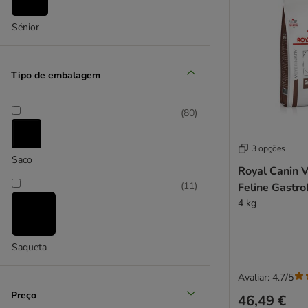
Carnilove
Cat Chow
Sénior
Catit
Cat´s Love
Concept for Life
Tipo de embalagem
Concept for Life Veterinary Diet
Crave
(
80
)
Dogs'n Tiger
Encore Cat
3 opções
Farmina N&D
Saco
Royal Canin V
Felix
(
11
)
Feline Gastro
Feringa
4 kg
Fitmin
Fokker
Friskies
Saqueta
GranataPet
Avaliar: 4.7/5
Green Petfood
Preço
Greenwoods
46,49 €