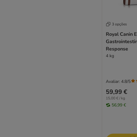
Natural Trainer
Nature's Variety
Nutriplus
3 opções
Nutrivet
Optimanova
Royal Canin E
Oasy
Gastrointesti
Response
Ownat
4 kg
Pan Mięsko
Perfect Fit
MjAMjAM
Pitti
Avaliar: 4.8/5
Porta 21
59,99 €
Prolife
15,00 € / kg
Purina ONE
56,99 €
Purizon
Pro Plan
Pro Plan Veterinary Diets
Rosie's Farm