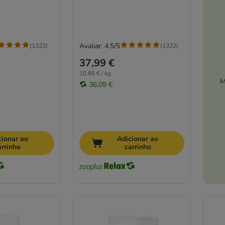
Avaliar: 4.5/5
(
1322
)
(
1322
)
37,99 €
10,85 € / kg
M
36,09 €
cionar ao
Adicionar ao
arrinho
carrinho