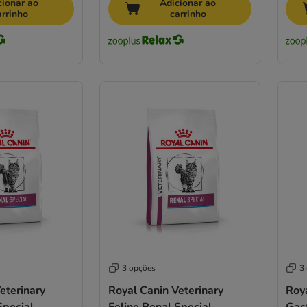
cionar ao
Adicionar ao
arrinho
carrinho
3 opções
3
eterinary
Royal Canin Veterinary
Roya