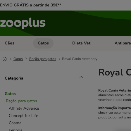
ENVIO GRÁTIS a partir de 39€**
Cães
Gatos
Dieta Vet.
Antipara
Abrir menu de categoria: Cães
Abrir menu de categoria: Gatos
Abrir menu 
Gatos
Ração para gatos
Royal Canin Veterinary
Royal C
Categoria
Royal Canin Veteri
Gatos
alimentos secos diet
veterinário para con
Ração para gatos
Affinity Advance
Informação importa
check-up pelo menos 
Concept for Life
produto, consulte im
Cosma
Feringa