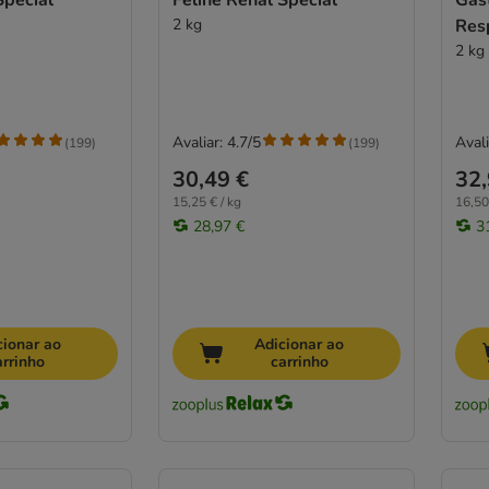
Special
Feline Renal Special
Gast
2 kg
Res
2 kg
Avaliar: 4.7/5
Avali
(
199
)
(
199
)
30,49 €
32,
15,25 € / kg
16,50
28,97 €
3
cionar ao
Adicionar ao
arrinho
carrinho