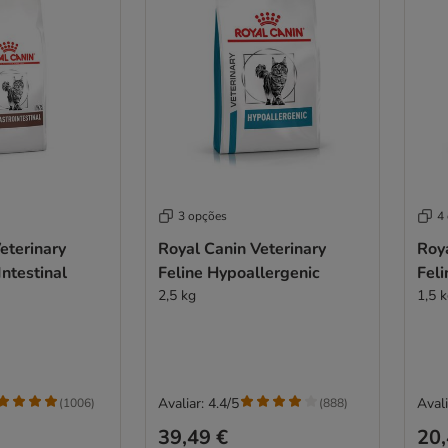
3 opções
4
eterinary
Royal Canin Veterinary
Roya
Intestinal
Feline Hypoallergenic
Feli
2,5 kg
1,5 
Avaliar: 4.4/5
Avali
(
1006
)
(
888
)
39,49 €
20,