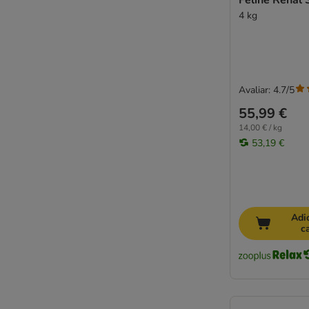
Feline Renal 
WOW Cat
4 kg
Yarrah
4Vets
Josera
Avaliar: 4.7/5
55,99 €
14,00 € / kg
53,19 €
Adi
c