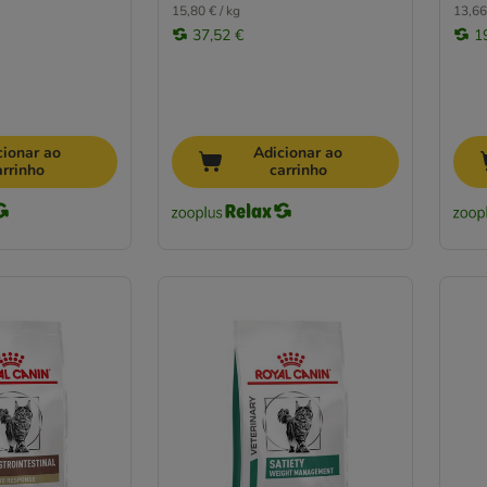
15,80 € / kg
13,66
37,52 €
1
cionar ao
Adicionar ao
arrinho
carrinho