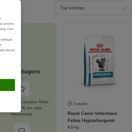
Top vendas
o
ja online.
ting com
 efetuar
a
dade desse
As vantagens
ive o serviço zooplus Relax
3 opções
e poupe 5 % em cada
Royal Canin Veterinary
encomenda
Feline Hypoallergenic
4,5 kg