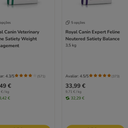
 opções
5 opções
l Canin Veterinary
Royal Canin Expert Feline
ne Satiety Weight
Neutered Satiety Balance
agement
3,5 kg
ar: 4.3/5
Avaliar: 4.5/5
(
571
)
(
373
)
49 €
33,99 €
 € / kg
9,71 € / kg
8,42 €
32,29 €