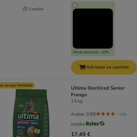
2 opções
Ativar desconto -20%
Adicionar ao carrinho
or tempo limitado!
Ultima Sterilized Senior
Frango
2,5 kg
Avaliar: 3.9/5
(
35
)
17,49 €