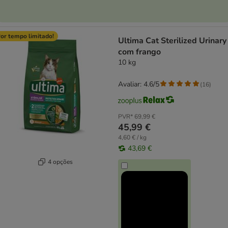
or tempo limitado!
Ultima Cat Sterilized Urinary
com frango
10 kg
Avaliar: 4.6/5
(
16
)
PVR*
69,99 €
45,99 €
4,60 € / kg
43,69 €
4 opções