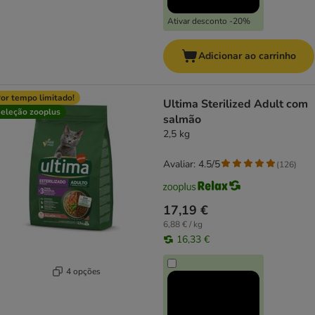
Ativar desconto -20%
Adicionar ao carrinho
or tempo limitado!
Ultima Sterilized Adult com
eleção zooplus
salmão
2,5 kg
Avaliar: 4.5/5
(
126
)
17,19 €
6,88 € / kg
16,33 €
4 opções