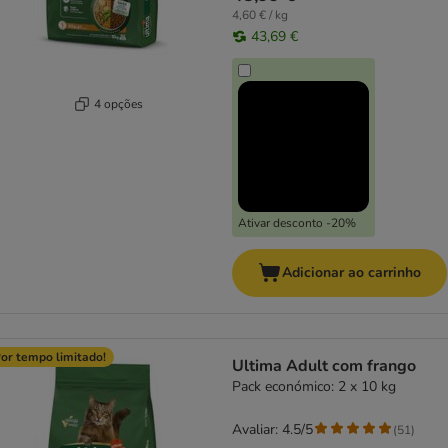
4,60 € / kg
43,69 €
4 opções
Ativar desconto -20%
Adicionar ao carrinho
or tempo limitado!
Ultima Adult com frango
Pack económico: 2 x 10 kg
Avaliar: 4.5/5
(
51
)