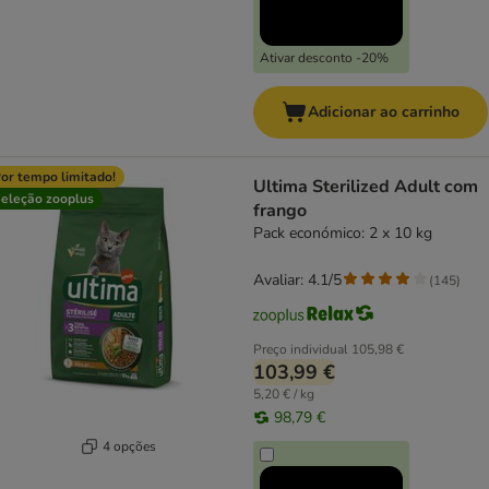
Ativar desconto -20%
Adicionar ao carrinho
or tempo limitado!
Ultima Sterilized Adult com
eleção zooplus
frango
Pack económico: 2 x 10 kg
Avaliar: 4.1/5
(
145
)
Preço individual
105,98 €
103,99 €
5,20 € / kg
98,79 €
4 opções