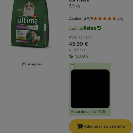
com peru
7,5 kg
Avaliar: 4.5/5
(
66
)
PVR*
57,98 €
45,99 €
6,13 € / kg
43,69 €
4 opções
Ativar desconto -20%
Adicionar ao carrinho