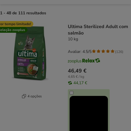
1 - 48 de 111 resultados
product items have been changed
or tempo limitado!
Ultima Sterilized Adult com
eleção zooplus
salmão
10 kg
Avaliar: 4.5/5
(
126
)
46,49 €
4,65 € / kg
44,17 €
4 opções