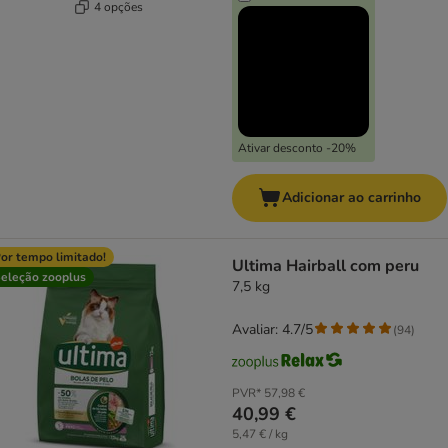
4 opções
Ativar desconto -20%
Adicionar ao carrinho
or tempo limitado!
Ultima Hairball com peru
eleção zooplus
7,5 kg
Avaliar: 4.7/5
(
94
)
PVR*
57,98 €
40,99 €
5,47 € / kg