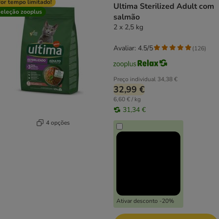
or tempo limitado!
Ultima Sterilized Adult com
eleção zooplus
salmão
2 x 2,5 kg
Avaliar: 4.5/5
(
126
)
Preço individual
34,38 €
32,99 €
6,60 € / kg
31,34 €
4 opções
Ativar desconto -20%