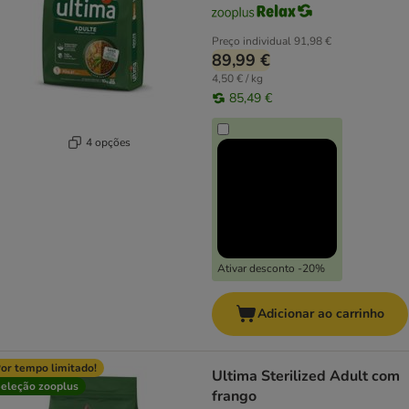
Preço individual
91,98 €
89,99 €
4,50 € / kg
85,49 €
4 opções
Ativar desconto -20%
Adicionar ao carrinho
or tempo limitado!
Ultima Sterilized Adult com
eleção zooplus
frango