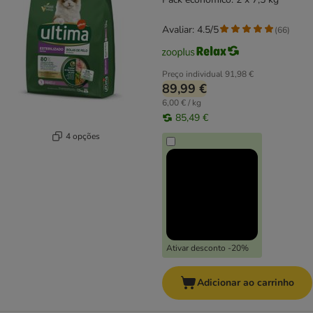
Avaliar: 4.5/5
(
66
)
Preço individual
91,98 €
89,99 €
6,00 € / kg
85,49 €
4 opções
Ativar desconto -20%
Adicionar ao carrinho