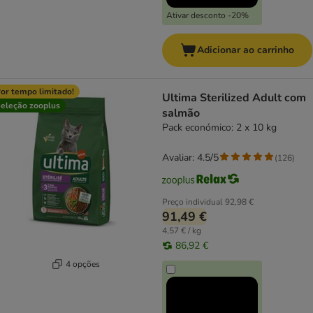
Ativar desconto -20%
Adicionar ao carrinho
or tempo limitado!
Ultima Sterilized Adult com
eleção zooplus
salmão
Pack económico: 2 x 10 kg
Avaliar: 4.5/5
(
126
)
Preço individual
92,98 €
91,49 €
4,57 € / kg
86,92 €
4 opções