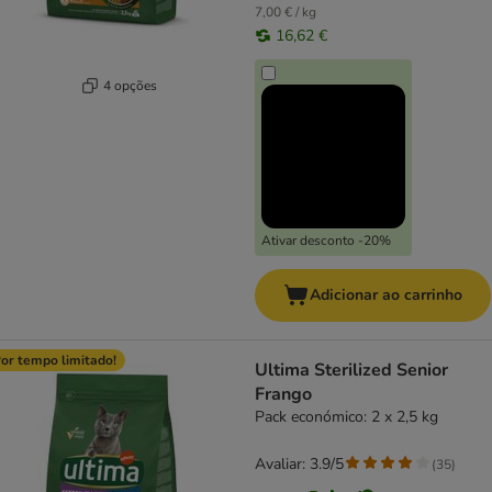
7,00 € / kg
16,62 €
4 opções
Ativar desconto -20%
Adicionar ao carrinho
or tempo limitado!
Ultima Sterilized Senior
Frango
Pack económico: 2 x 2,5 kg
Avaliar: 3.9/5
(
35
)