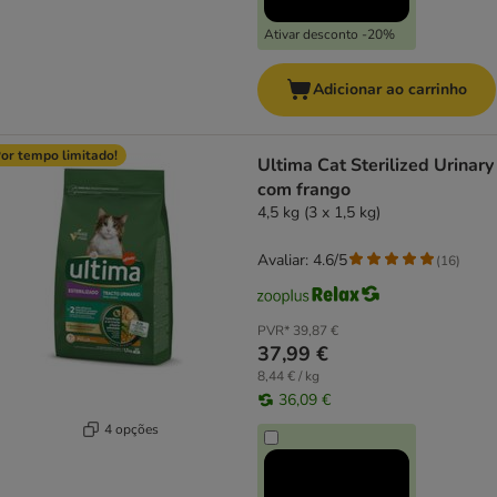
Ativar desconto -20%
Adicionar ao carrinho
or tempo limitado!
Ultima Cat Sterilized Urinary
com frango
4,5 kg (3 x 1,5 kg)
Avaliar: 4.6/5
(
16
)
PVR*
39,87 €
37,99 €
8,44 € / kg
36,09 €
4 opções