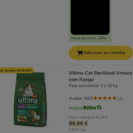
Ativar desconto -20%
Adicionar ao carrinho
or tempo limitado!
Ultima Cat Sterilized Urinary
com frango
Pack económico: 2 x 10 kg
Avaliar: 4.6/5
(
16
)
Preço individual
91,98 €
89,99 €
4,50 € / kg