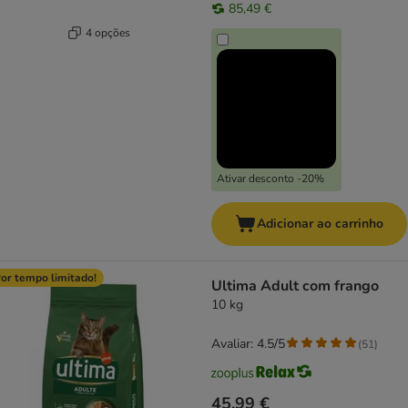
85,49 €
4 opções
Ativar desconto -20%
Adicionar ao carrinho
or tempo limitado!
Ultima Adult com frango
10 kg
Avaliar: 4.5/5
(
51
)
45,99 €