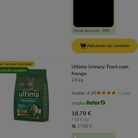
Ativar desconto -20%
Adicionar ao carrinho
or tempo limitado!
Ultima Urinary Tract com
eleção zooplus
frango
2,5 kg
Avaliar: 4.3/5
(
124
)
18,79 €
7,52 € / kg
17,85 €