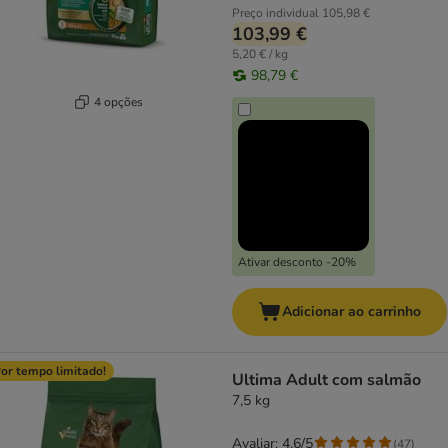
Preço individual
105,98 €
103,99 €
5,20 € / kg
98,79 €
4 opções
Ativar desconto -20%
Adicionar ao carrinho
or tempo limitado!
Ultima Adult com salmão
7,5 kg
Avaliar: 4.6/5
(
47
)