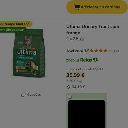
Adicionar ao carrinho
or tempo limitado!
Ultima Urinary Tract com
eleção zooplus
frango
2 x 2,5 kg
Avaliar: 4.3/5
(
124
)
Preço individual
37,58 €
35,99 €
7,20 € / kg
34,19 €
4 opções