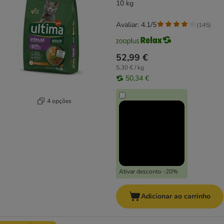
10 kg
Avaliar: 4.1/5
(
145
)
52,99 €
5,30 € / kg
50,34 €
4 opções
Ativar desconto -20%
Adicionar ao carrinho