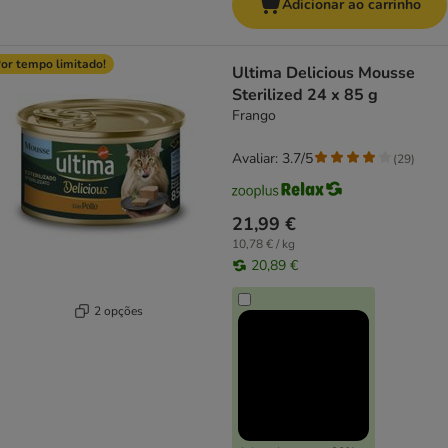
Adicionar ao carrinho
or tempo limitado!
Ultima Delicious Mousse
Sterilized 24 x 85 g
Frango
Avaliar: 3.7/5
(
29
)
21,99 €
10,78 € / kg
20,89 €
2 opções