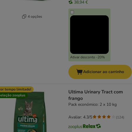
38,94 €
4 opções
Ativar desconto -20%
Adicionar ao carrinho
or tempo limitado!
Ultima Urinary Tract com
eleção zooplus
frango
Pack económico: 2 x 10 kg
Avaliar: 4.3/5
(
124
)