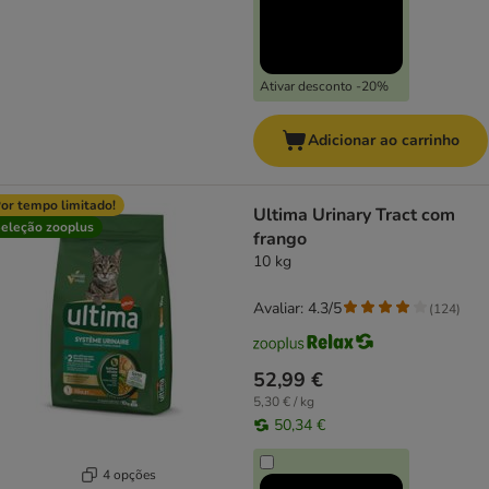
Ativar desconto -20%
Adicionar ao carrinho
or tempo limitado!
Ultima Urinary Tract com
eleção zooplus
frango
10 kg
Avaliar: 4.3/5
(
124
)
52,99 €
5,30 € / kg
50,34 €
4 opções