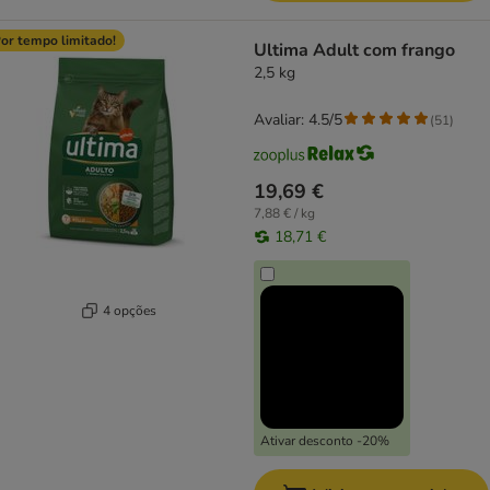
or tempo limitado!
Ultima Adult com frango
2,5 kg
Avaliar: 4.5/5
(
51
)
19,69 €
7,88 € / kg
18,71 €
4 opções
Ativar desconto -20%