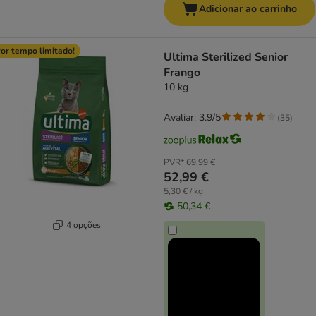
Adicionar ao carrinho
or tempo limitado!
Ultima Sterilized Senior
Frango
10 kg
Avaliar: 3.9/5
(
35
)
PVR*
69,99 €
52,99 €
5,30 € / kg
50,34 €
4 opções