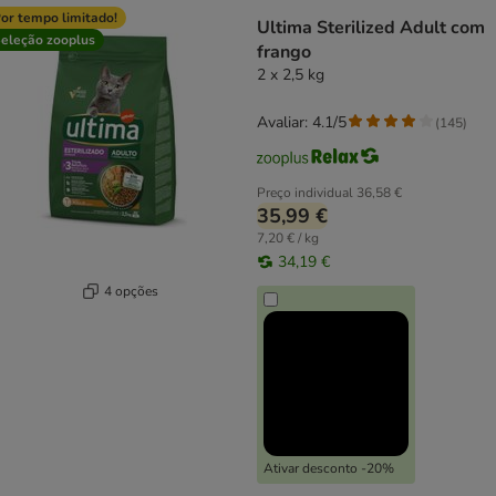
or tempo limitado!
Ultima Sterilized Adult com
eleção zooplus
frango
2 x 2,5 kg
Avaliar: 4.1/5
(
145
)
Preço individual
36,58 €
35,99 €
7,20 € / kg
34,19 €
4 opções
Ativar desconto -20%