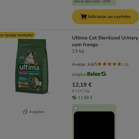
Ativar desconto -20%
Adicionar ao carrinho
or tempo limitado!
Ultima Cat Sterilized Urinary
com frango
1,5 kg
Avaliar: 4.6/5
(
16
)
12,19 €
8,13 € / kg
11,58 €
4 opções