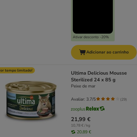
Ativar desconto -20%
Adicionar ao carrinho
or tempo limitado!
Ultima Delicious Mousse
Sterilized 24 x 85 g
Peixe de mar
Avaliar: 3.7/5
(
29
)
21,99 €
10,78 € / kg
20,89 €