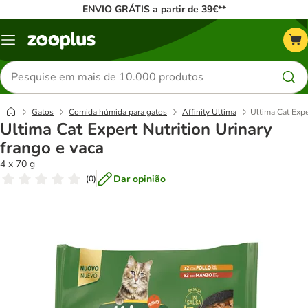
ENVIO GRÁTIS a partir de 39€**
Menu
Pesquisar
produtos
Gatos
Comida húmida para gatos
Affinity Ultima
Ultima Cat Expe
Ultima Cat Expert Nutrition Urinary
frango e vaca
4 x 70 g
Dar opinião
(
0
)