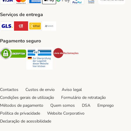
Transferência P
Visa Payment Method
Mastercard Payment Method
American Express Payment Method
Apple Pay Payment Method
Google Pay Payment Method
PayPal Payment Method
Multibanco Payment Met
Serviços de entrega
GLS Shipping Method
CTTExpress Shipping Method
InPost Shipping Method
Paack Shipping Method
Pagamento seguro
Security
Security
Security
Contactos
Custos de envio
Aviso legal
Condições gerais de utilização
Formulário de retratação
Métodos de pagamento
Quem somos
DSA
Emprego
Política de privacidade
Website Corporativo
Declaração de acessibilidade