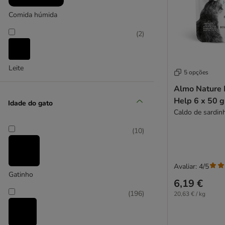
Beaphar
Comida húmida
Best Nature
Bozita
(
2
)
Almo Nature Holistic
Butcher's
Catessy
Cat Chow
Leite
5 opções
Catit
Almo Nature 
Cat's Love
Help 6 x 50 g
Idade do gato
catz finefood
Caldo de sardin
Concept for Life
Concept for Life Veterinary Diet
(
10
)
Cosma
Cosma Nature
Avaliar: 4/5
Crave
Gatinho
Disugual
6,19 €
Dogs'n Tiger
(
196
)
20,63 € / kg
Dolina Noteci
Encore