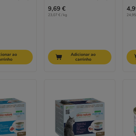
9,69 €
4,9
23,07 € / kg
24,95
cionar ao
Adicionar ao
arrinho
carrinho