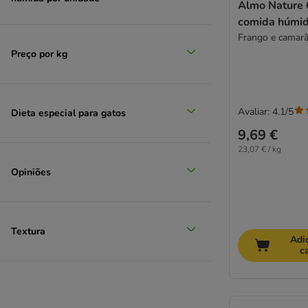
Almo Nature 
JosiCat
comida húmid
Kattovit
Frango e camar
Kitekat
Preço por kg
KITTY Cat
Leonardo
LifeCat
Lily's Kitchen
Avaliar: 4.1/5
Dieta especial para gatos
Lucky Lou
9,69 €
MAC´s
23,07 € / kg
MERA
Opiniões
Miamor
MjAMjAM
Natural Trainer
Textura
Nature's Variety
Adi
Nutrivet
c
Pawsome
Forza10
Hardys