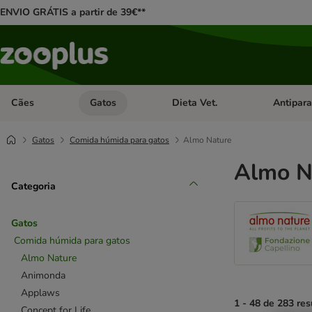
ENVIO GRÁTIS a partir de 39€**
Cães
Gatos
Dieta Vet.
Antipara
Abrir menu de categoria: Cães
Abrir menu de categoria: Gatos
Abrir menu 
Gatos
Comida húmida para gatos
Almo Nature
Almo N
Categoria
Gatos
Comida húmida para gatos
Almo Nature
Animonda
Applaws
1 - 48 de 283 res
Concept for Life