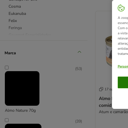
Cosma
product items ha
Eukanuba
A zoop
Felix
essenc
Feringa
Com o 
a vist
Gourmet Especialidades
releva
Gourmet Gold
altera
entida
Hill's Science Plan
Marca
tratam
Royal Canin Feline
Sanabelle
Person
(
53
)
Schesir
Sheba
Wild Freedom
17 opções
Whiskas
Almo Nature 
comida húmid
Affinity Advance Veterinary Diets
Almo Nature 70g
Atum e camarão
Concept for Life Veterinary Diet
Hill's Prescription Diet
(
39
)