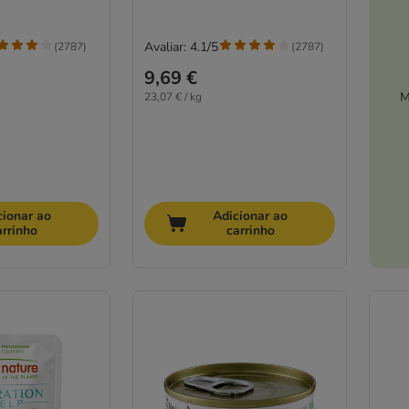
Avaliar: 4.1/5
(
2787
)
(
2787
)
9,69 €
M
23,07 € / kg
cionar ao
Adicionar ao
arrinho
carrinho