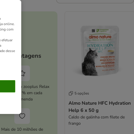
o
ja online.
ting com
 efetuar
a
dade desse
As vantagens
ive o serviço zooplus Relax
e poupe 5 % em cada
5 opções
encomenda
Almo Nature HFC Hydration
Help 6 x 50 g
Caldo de galinha com filete de
frango
Mais de 10 milhões de