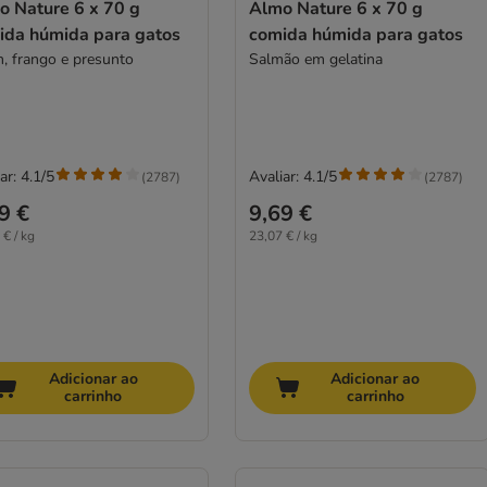
o Nature 6 x 70 g
Almo Nature 6 x 70 g
ida húmida para gatos
comida húmida para gatos
, frango e presunto
Salmão em gelatina
ar: 4.1/5
Avaliar: 4.1/5
(
2787
)
(
2787
)
9 €
9,69 €
 € / kg
23,07 € / kg
Adicionar ao
Adicionar ao
carrinho
carrinho