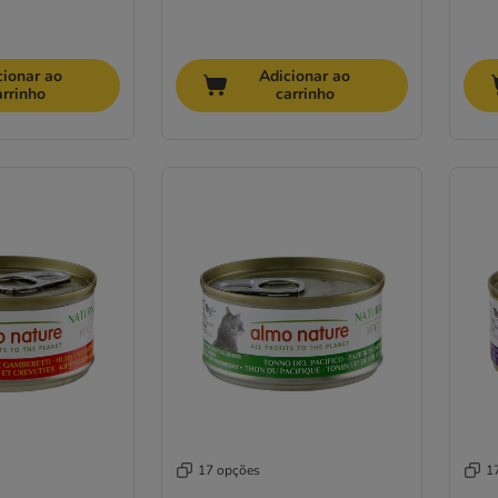
cionar ao
Adicionar ao
arrinho
carrinho
17 opções
1