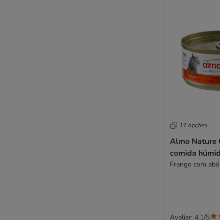
Perfect Fit
Porta 21
Carnilove
PrimaCat
Pro Plan
Pro Plan Veterinary Diets
Pure Nature
Purina ONE
Purizon
Rafi
17 opções
Rosie's Farm
Almo Nature 
Royal Canin Feline
comida húmid
Royal Canin Veterinary
Frango com abó
Sheba
Schesir
Schmusy
ShinyCat
Smilla
Avaliar: 4.1/5