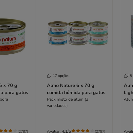
17 opções
5
6 x 70 g
Almo Nature 6 x 70 g
Alm
a para gatos
comida húmida para gatos
Ligh
bora
Pack misto de atum (3
Atum
variedades)
Avaliar: 4.1/5
Avali
(
2787
)
(
2787
)