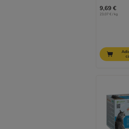
Smilla Veterinary Diet
9,69 €
Specific Veterinary Diet
23,07 € / kg
STRAYZ
Stuzzy Saquetas
Super Benek
Terra Felis
Thrive
Adi
Tigeria
c
Venandi Animal
Vitakraft
Whiskas
Wild Freedom
Wiejska Zagroda
WOW Cat
Yarrah Bio
zooplus Bio
Ofertas especiais