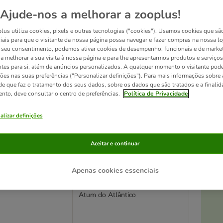
Ajude-nos a melhorar a zooplus!
ve been changed
lus utiliza cookies, pixels e outras tecnologias ("cookies"). Usamos cookies que sã
iais para que o visitante da nossa página possa navegar e fazer compras na nossa lo
seu consentimento, podemos ativar cookies de desempenho, funcionais e de marke
a a melhorar a sua visita à nossa página e para lhe apresentarmos produtos e serviços
ntes para si, além de anúncios personalizados. A qualquer momento o visitante pode
ções nas suas preferências ("Personalizar definições"). Para mais informações sobre 
de que faz o tratamento dos seus dados, sobre os dados que são tratados e a finali
ento, deve consultar o centro de preferências.
Política de Privacidade
alizar definições
At
Aceitar e continuar
17 opções
Apenas cookies essenciais
6 x 70 g
Almo Nature 6 x 70 g
a para gatos
comida húmida para gatos
Atum do Atlântico