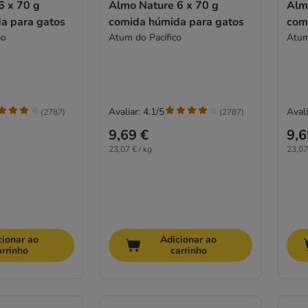
6 x 70 g
Almo Nature 6 x 70 g
Alm
a para gatos
comida húmida para gatos
com
ão
Atum do Pacífico
Atum
Avaliar: 4.1/5
Avali
(
2787
)
(
2787
)
9,69 €
9,6
23,07 € / kg
23,07
cionar ao
Adicionar ao
arrinho
carrinho