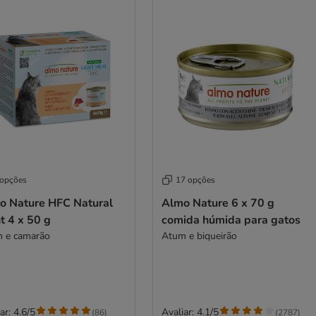
 opções
17 opções
o Nature HFC Natural
Almo Nature 6 x 70 g
t 4 x 50 g
comida húmida para gatos
 e camarão
Atum e biqueirão
ar: 4.6/5
Avaliar: 4.1/5
(
86
)
(
2787
)