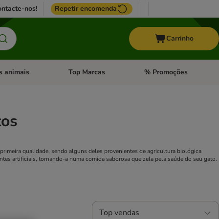
ntacte-nos!
Repetir encomenda
Carrinho
s animais
Top Marcas
% Promoções
ores
nu de categoria: Pássaros
Abrir menu de categoria: Outros animais
Abrir menu de categoria: T
tos
rimeira qualidade, sendo alguns deles provenientes de agricultura biológica
tes artificiais, tornando-a numa comida saborosa que zela pela saúde do seu gato.
Top vendas