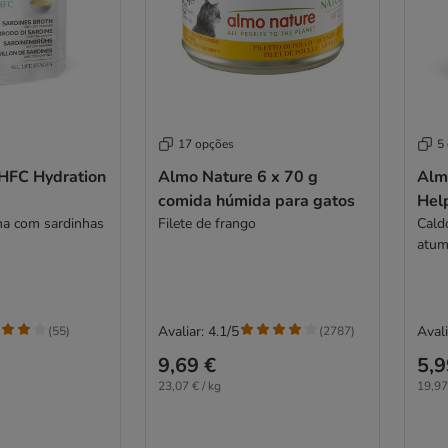
17 opções
5
HFC Hydration
Almo Nature 6 x 70 g
Alm
comida húmida para gatos
Hel
ha com sardinhas
Filete de frango
Cald
atu
Avaliar: 4.1/5
Avali
(
55
)
(
2787
)
9,69 €
5,9
23,07 € / kg
19,97