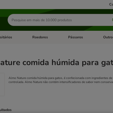
Co
Pesquisar
produtos
sitários
Roedores
Pássaros
Outro
de categoria: Dieta Vet.
Abrir menu de categoria: Antiparasitários
Abrir menu de categoria: Roed
Abrir me
ature comida húmida para ga
Almo Nature comida húmida para gatos, é confecionada com ingredientes de p
controlada. Almo Nature não contém intensificadores de sabor nem conservan
ultados