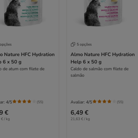
 opções
5 opções
o Nature HFC Hydration
Almo Nature HFC Hydration
p 6 x 50 g
Help 6 x 50 g
o de atum com filete de
Caldo de salmão com filete de
m
salmão
ar: 4/5
Avaliar: 4/5
(
55
)
(
55
)
9 €
6,49 €
 € / kg
21,63 € / kg