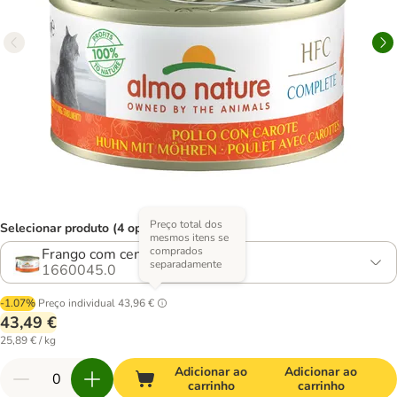
Preço total dos
Selecionar produto (4 opções)
mesmos itens se
comprados
Frango com cenouras
separadamente
1660045.0
-1.07%
Preço individual
43,96 €
43,49 €
25,89 € / kg
Adicionar ao
Adicionar ao
carrinho
carrinho