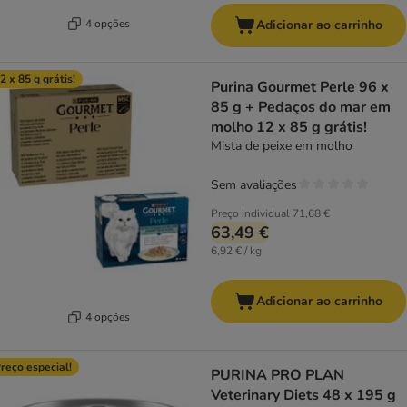
4 opções
Adicionar ao carrinho
2 x 85 g grátis!
Purina Gourmet Perle 96 x
85 g + Pedaços do mar em
molho 12 x 85 g grátis!
Mista de peixe em molho
Sem avaliações
Preço individual
71,68 €
63,49 €
6,92 € / kg
Adicionar ao carrinho
4 opções
reço especial!
PURINA PRO PLAN
Veterinary Diets 48 x 195 g