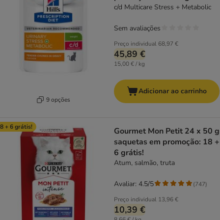
c/d Multicare Stress + Metabolic
Sem avaliações
Preço individual
68,97 €
45,89 €
15,00 € / kg
Adicionar ao carrinho
9 opções
8 + 6 grátis!
Gourmet Mon Petit 24 x 50 g
saquetas em promoção: 18 +
6 grátis!
Atum, salmão, truta
Avaliar: 4.5/5
(
747
)
Preço individual
13,96 €
10,39 €
8,66 € / kg