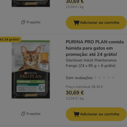
30,69 €
12,04 € / kg
9 opções
Adicionar ao carrinho
té 24 grátis!
PURINA PRO PLAN comida
húmida para gatos em
promoção: até 24 grátis!
Sterilised Adult Maintenance
frango (24 x 85 g + 6 grátis)
Sem avaliações
Preço individual
38,45 €
30,69 €
12,04 € / kg
9 opções
Adicionar ao carrinho