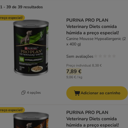
1 - 39 de 39 resultados
product items have been changed
reço especial!
PURINA PRO PLAN
Veterinary Diets comida
húmida a preço especial!
Canine Mousse Hypoallergenic (2
x 400 g)
Sem avaliações
Preço individual
8,38 €
7,89 €
9,86 € / kg
4 opções
Adicionar ao carrinho
reço especial!
PURINA PRO PLAN
Veterinary Diets comida
húmida a preço especial!