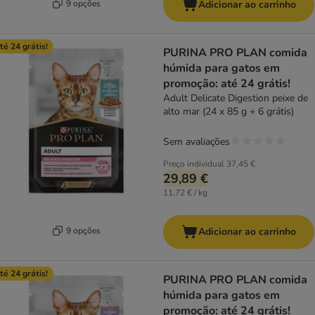
9 opções
Adicionar ao carrinho
té 24 grátis!
PURINA PRO PLAN comida
húmida para gatos em
promoção: até 24 grátis!
Adult Delicate Digestion peixe de
alto mar (24 x 85 g + 6 grátis)
Sem avaliações
Preço individual
37,45 €
29,89 €
11,72 € / kg
9 opções
Adicionar ao carrinho
té 24 grátis!
PURINA PRO PLAN comida
húmida para gatos em
promoção: até 24 grátis!