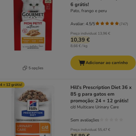
6 grátis!
Pato, frango e peru
Avaliar: 4.5/5
(
747
)
Preço individual
13,96 €
10,39 €
8,66 € / kg
Adicionar ao carrinho
5 opções
4 + 12 grátis!
Hill's Prescription Diet 36 x
85 g para gatos em
promoção: 24 + 12 grátis!
c/d Multicare Urinary Care
Sem avaliações
Preço individual
55,47 €