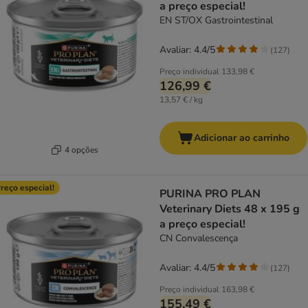
a preço especial!
EN ST/OX Gastrointestinal
Avaliar: 4.4/5
(
127
)
Preço individual
133,98 €
126,99 €
13,57 € / kg
Adicionar ao carrinho
4 opções
reço especial!
PURINA PRO PLAN
Veterinary Diets 48 x 195 g
a preço especial!
CN Convalescença
Avaliar: 4.4/5
(
127
)
Preço individual
163,98 €
155,49 €