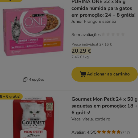
PURINA ONE 32 x 85 g
comida húmida para gatos
em promoção: 24 + 8 grátis!
Junior Frango e salmão
Sem avaliações
Preço individual
27,16 €
20,29 €
7,46 € / kg
Adicionar ao carrinho
4 opções
8 + 6 grátis!
Gourmet Mon Petit 24 x 50 g
saquetas em promoção: 18 +
6 grátis!
Vaca, vitela, cordeiro
Avaliar: 4.5/5
(
747
)