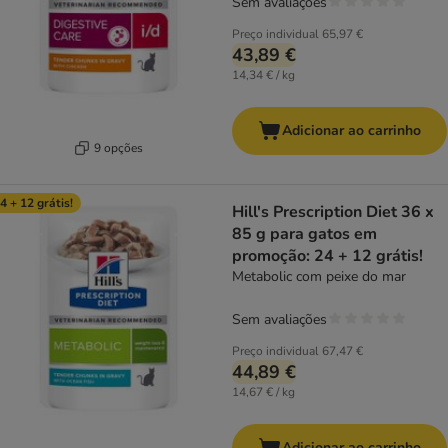
Sem avaliações
Preço individual
65,97 €
43,89 €
14,34 € / kg
Adicionar ao carrinho
9 opções
4 + 12 grátis!
Hill's Prescription Diet 36 x
85 g para gatos em
promoção: 24 + 12 grátis!
Metabolic com peixe do mar
Sem avaliações
Preço individual
67,47 €
44,89 €
14,67 € / kg
Adicionar ao carrinho