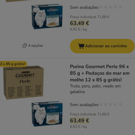
Sem avaliações
Preço individual
71,68 €
63,49 €
6,92 € / kg
4 opções
Adicionar ao carrinho
2 x 85 g grátis!
Purina Gourmet Perle 96 x
85 g + Pedaços do mar em
molho 12 x 85 g grátis!
Truta, peru, pato, veado em
gelatina
Sem avaliações
Preço individual
71,68 €
63,49 €
6,92 € / kg