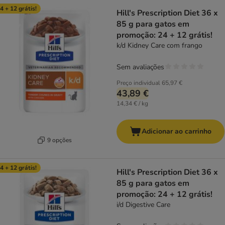
4 + 12 grátis!
Hill's Prescription Diet 36 x
85 g para gatos em
promoção: 24 + 12 grátis!
k/d Kidney Care com frango
Sem avaliações
Preço individual
65,97 €
43,89 €
14,34 € / kg
Adicionar ao carrinho
9 opções
4 + 12 grátis!
Hill's Prescription Diet 36 x
85 g para gatos em
promoção: 24 + 12 grátis!
i/d Digestive Care