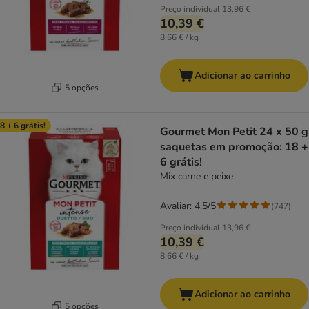
Preço individual
13,96 €
10,39 €
8,66 € / kg
Adicionar ao carrinho
5 opções
8 + 6 grátis!
Gourmet Mon Petit 24 x 50 g
saquetas em promoção: 18 +
6 grátis!
Mix carne e peixe
Avaliar: 4.5/5
(
747
)
Preço individual
13,96 €
10,39 €
8,66 € / kg
Adicionar ao carrinho
5 opções