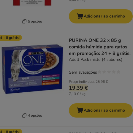
Adicionar ao carrinho
5 opções
4 + 8 grátis!
PURINA ONE 32 x 85 g
comida húmida para gatos
em promoção: 24 + 8 grátis!
Adult Pack misto (4 sabores)
Sem avaliações
Preço individual
25,96 €
19,39 €
7,13 € / kg
Adicionar ao carrinho
4 opções
4 + 8 grátis!