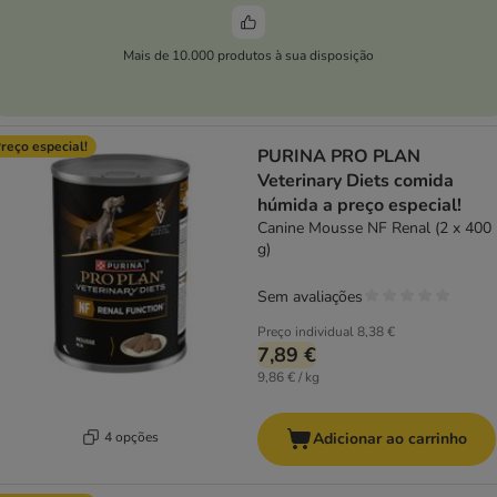
Mais de 10.000 produtos à sua disposição
reço especial!
PURINA PRO PLAN
Veterinary Diets comida
húmida a preço especial!
Canine Mousse NF Renal (2 x 400
g)
Sem avaliações
Preço individual
8,38 €
7,89 €
9,86 € / kg
4 opções
Adicionar ao carrinho