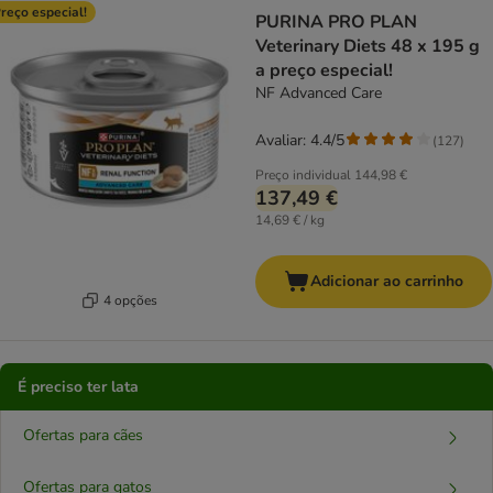
reço especial!
PURINA PRO PLAN
Veterinary Diets 48 x 195 g
a preço especial!
NF Advanced Care
Avaliar: 4.4/5
(
127
)
Preço individual
144,98 €
137,49 €
14,69 € / kg
Adicionar ao carrinho
4 opções
É preciso ter lata
Ofertas para cães
Ofertas para gatos