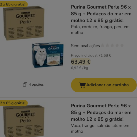
2 x 85 g grátis!
Purina Gourmet Perle 96 x
85 g + Pedaços do mar em
molho 12 x 85 g grátis!
Pato, cordeiro, frango, peru em
molho
Sem avaliações
Preço individual
71,68 €
63,49 €
6,92 € / kg
4 opções
Adicionar ao carrinho
2 x 85 g grátis!
Purina Gourmet Perle 96 x
85 g + Pedaços do mar em
molho 12 x 85 g grátis!
Vaca, frango, salmão, atum em
molho