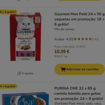
8 + 6 grátis!
Gourmet Mon Petit 24 x 50 g
saquetas em promoção: 18 +
6 grátis!
Mix de carnes
Avaliar: 4.5/5
(
747
)
Preço individual
13,96 €
10,39 €
8,66 € / kg
Adicionar ao carrinho
5 opções
4 + 8 grátis!
PURINA ONE 32 x 85 g
comida húmida para gatos
em promoção: 24 + 8 grátis!
Sterilized Pack misto: pato, vaca,