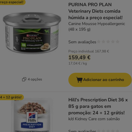
reço especial!
PURINA PRO PLAN
Veterinary Diets comida
húmida a preço especial!
Canine Mousse Hypoallergenic
(48 x 195 g)
Sem avaliações
Preço individual
167,98 €
159,49 €
17,04 € / kg
4 opções
Adicionar ao carrinho
4 + 12 grátis!
Hill's Prescription Diet 36 x
85 g para gatos em
promoção: 24 + 12 grátis!
k/d Kidney Care com salmão
Sem avaliações