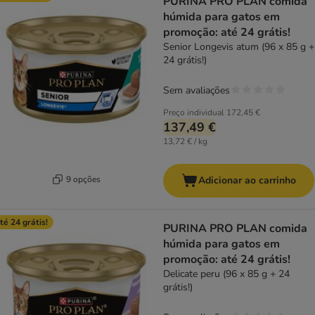
PURINA PRO PLAN comida
húmida para gatos em
promoção: até 24 grátis!
Senior Longevis atum (96 x 85 g +
24 grátis!)
Sem avaliações
Preço individual
172,45 €
137,49 €
13,72 € / kg
9 opções
Adicionar ao carrinho
té 24 grátis!
PURINA PRO PLAN comida
húmida para gatos em
promoção: até 24 grátis!
Delicate peru (96 x 85 g + 24
grátis!)