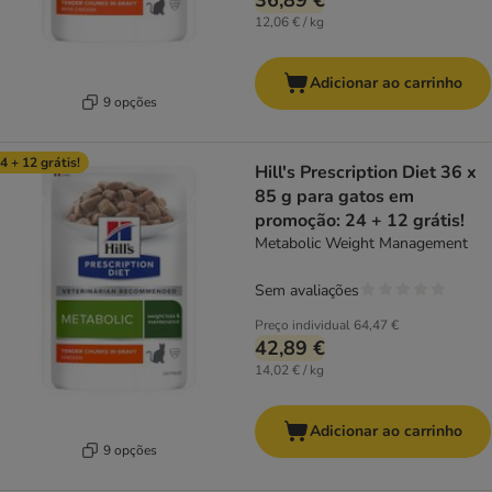
36,89 €
12,06 € / kg
Adicionar ao carrinho
9 opções
4 + 12 grátis!
Hill's Prescription Diet 36 x
85 g para gatos em
promoção: 24 + 12 grátis!
Metabolic Weight Management
Sem avaliações
Preço individual
64,47 €
42,89 €
14,02 € / kg
Adicionar ao carrinho
9 opções