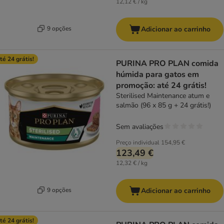
12,12 € / kg
9 opções
Adicionar ao carrinho
té 24 grátis!
PURINA PRO PLAN comida
húmida para gatos em
promoção: até 24 grátis!
Sterilised Maintenance atum e
salmão (96 x 85 g + 24 grátis!)
Sem avaliações
Preço individual
154,95 €
123,49 €
12,32 € / kg
9 opções
Adicionar ao carrinho
té 24 grátis!