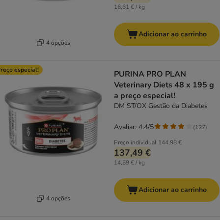
16,61 € / kg
Adicionar ao carrinho
4 opções
reço especial!
PURINA PRO PLAN
Veterinary Diets 48 x 195 g
a preço especial!
DM ST/OX Gestão da Diabetes
Avaliar: 4.4/5
(
127
)
Preço individual
144,98 €
137,49 €
14,69 € / kg
Adicionar ao carrinho
4 opções