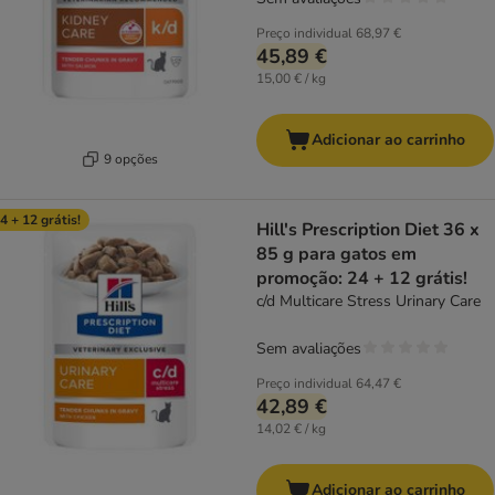
Preço individual
68,97 €
45,89 €
15,00 € / kg
Adicionar ao carrinho
9 opções
4 + 12 grátis!
Hill's Prescription Diet 36 x
85 g para gatos em
promoção: 24 + 12 grátis!
c/d Multicare Stress Urinary Care
Sem avaliações
Preço individual
64,47 €
42,89 €
14,02 € / kg
Adicionar ao carrinho