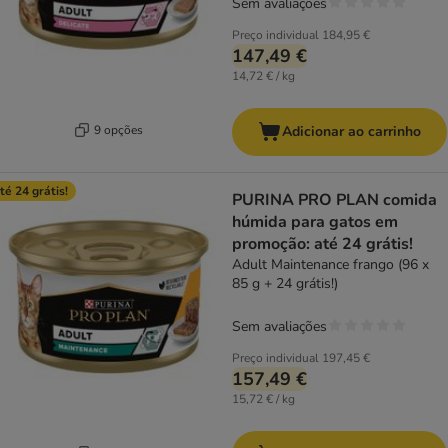
Sem avaliações
Preço individual
184,95 €
147,49 €
14,72 € / kg
9 opções
Adicionar ao carrinho
té 24 grátis!
PURINA PRO PLAN comida
húmida para gatos em
promoção: até 24 grátis!
Adult Maintenance frango (96 x
85 g + 24 grátis!)
Sem avaliações
Preço individual
197,45 €
157,49 €
15,72 € / kg