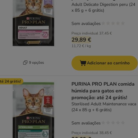
Adult Delicate Digestion peru (24
x 85 g + 6 grátis)
Sem avaliações
Preço individual
37,45 €
29,89 €
11,72 € / kg
9 opções
Adicionar ao carrinho
té 24 grátis!
PURINA PRO PLAN comida
húmida para gatos em
promoção: até 24 grátis!
Sterilised Adult Maintenance vaca
(24 x 85 g + 6 grátis)
Sem avaliações
Preço individual
38,45 €