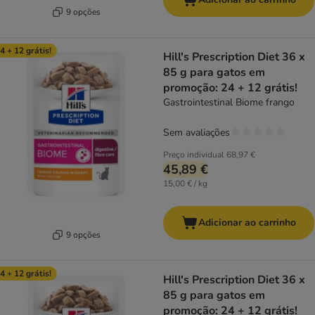
9 opções
4 + 12 grátis!
Hill's Prescription Diet 36 x
85 g para gatos em
promoção: 24 + 12 grátis!
Gastrointestinal Biome frango
Sem avaliações
Preço individual
68,97 €
45,89 €
15,00 € / kg
Adicionar ao carrinho
9 opções
4 + 12 grátis!
Hill's Prescription Diet 36 x
85 g para gatos em
promoção: 24 + 12 grátis!