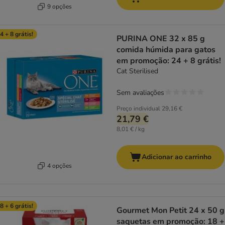
9 opções
4 + 8 grátis!
PURINA ONE 32 x 85 g
comida húmida para gatos
em promoção: 24 + 8 grátis!
Cat Sterilised
Sem avaliações
Preço individual
29,16 €
21,79 €
8,01 € / kg
Adicionar ao carrinho
4 opções
8 + 6 grátis!
Gourmet Mon Petit 24 x 50 g
saquetas em promoção: 18 +