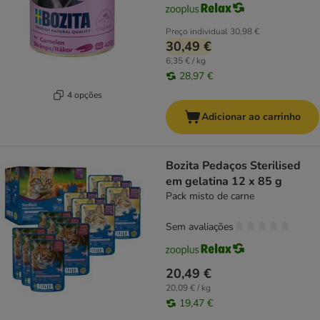
Preço individual
30,98 €
30,49 €
6,35 € / kg
28,97 €
4 opções
Adicionar ao carrinho
Bozita Pedaços Sterilised
em gelatina 12 x 85 g
Pack misto de carne
Sem avaliações
20,49 €
20,09 € / kg
19,47 €