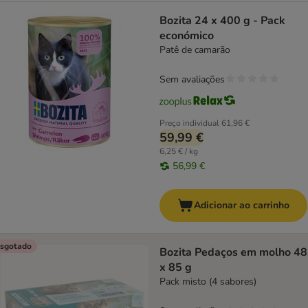
Bozita 24 x 400 g - Pack
económico
Patê de camarão
Sem avaliações
Preço individual
61,96 €
59,99 €
6,25 € / kg
56,99 €
Adicionar ao carrinho
sgotado
Bozita Pedaços em molho 48
x 85 g
Pack misto (4 sabores)