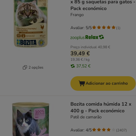
x 85 g saquetas para gatos -
Pack económico
Frango
Avaliar: 5/5
(
1
)
Preço individual
40,98 €
39,49 €
19,36 € / kg
37,52 €
2 opções
Adicionar ao carrinho
Bozita comida húmida 12 x
400 g - Pack económico
Patê de camarão
Avaliar: 4/5
(
2407
)