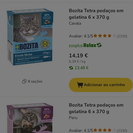
Bozita Tetra pedaços em
gelatina 6 x 370 g
Cavala
Avaliar: 4.1/5
(
2330
)
14,19 €
6,39 € / kg
13,48 €
8 opções
Adicionar ao carrinho
Bozita Tetra pedaços em
gelatina 6 x 370 g
Peru
Avaliar: 4.1/5
(
2330
)