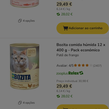
29,49 €
6,14 € / kg
28,02 €
4 opções
Adicionar ao carrinho
Bozita comida húmida 12 x
400 g - Pack económico
Patê de frango
Avaliar: 4/5
(
2407
)
Preço individual
30,98 €
29,49 €
6,14 € / kg
28,02 €
4 opções