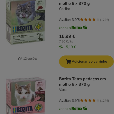
molho 6 x 370 g
Coelho
Avaliar: 3.9/5
(
1276
)
15,99 €
7,20 € / kg
15,19 €
12 opções
Adicionar ao carrinho
Bozita Tetra pedaços em
molho 6 x 370 g
Vaca
Avaliar: 3.9/5
(
1276
)