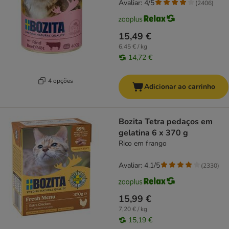
Avaliar: 4/5
(
2406
)
15,49 €
6,45 € / kg
14,72 €
4 opções
Adicionar ao carrinho
Bozita Tetra pedaços em
gelatina 6 x 370 g
Rico em frango
Avaliar: 4.1/5
(
2330
)
15,99 €
7,20 € / kg
15,19 €