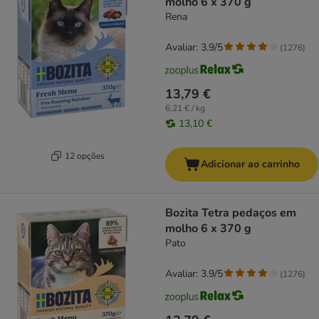
molho 6 x 370 g
Rena
Avaliar: 3.9/5
(
1276
)
13,79 €
6,21 € / kg
13,10 €
12 opções
Adicionar ao carrinho
Bozita Tetra pedaços em
molho 6 x 370 g
Pato
Avaliar: 3.9/5
(
1276
)