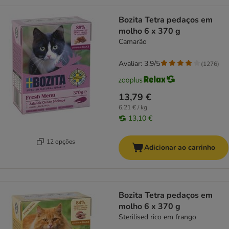
Bozita Tetra pedaços em
molho 6 x 370 g
Camarão
Avaliar: 3.9/5
(
1276
)
13,79 €
6,21 € / kg
13,10 €
12 opções
Adicionar ao carrinho
Bozita Tetra pedaços em
molho 6 x 370 g
Sterilised rico em frango