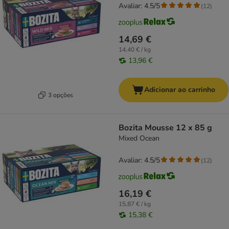
Avaliar: 4.5/5
(
12
)
14,69 €
14,40 € / kg
13,96 €
Adicionar ao carrinho
3 opções
Bozita Mousse 12 x 85 g
Mixed Ocean
Avaliar: 4.5/5
(
12
)
16,19 €
15,87 € / kg
15,38 €