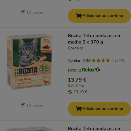
12 opções
Adicionar ao carrinho
Bozita Tetra pedaços em
molho 6 x 370 g
Cordeiro
Avaliar: 3.9/5
(
1276
)
13,79 €
6,21 € / kg
13,10 €
12 opções
Adicionar ao carrinho
Bozita Tetra pedaços em