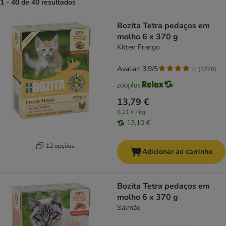
1 - 40 de 40 resultados
product items have been changed
Bozita Tetra pedaços em
molho 6 x 370 g
Kitten Frango
Avaliar: 3.9/5
(
1276
)
13,79 €
6,21 € / kg
13,10 €
12 opções
Adicionar ao carrinho
Bozita Tetra pedaços em
molho 6 x 370 g
Salmão