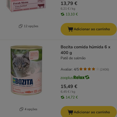
13,79 €
6,21 € / kg
13,10 €
12 opções
Adicionar ao carrinho
Bozita comida húmida 6 x
400 g
Patê de salmão
Avaliar: 4/5
(
2406
)
15,49 €
6,45 € / kg
14,72 €
4 opções
Adicionar ao carrinho