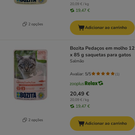
20,09 € / kg
19,47 €
2 opções
Adicionar ao carrinho
Bozita Pedaços em molho 12
x 85 g saquetas para gatos
Salmão
Avaliar: 5/5
(
1
)
20,49 €
20,09 € / kg
19,47 €
2 opções
Adicionar ao carrinho