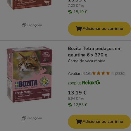
7,20 € / kg
15,19 €
8 opções
Adicionar ao carrinho
Bozita Tetra pedaços em
gelatina 6 x 370 g
Carne de vaca moída
Avaliar: 4.1/5
(
2330
)
13,19 €
5,94 € / kg
12,53 €
8 opções
Adicionar ao carrinho