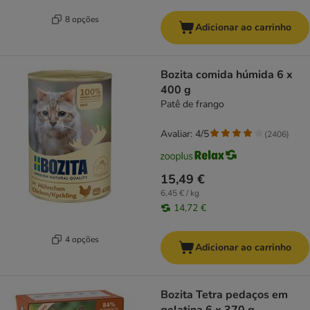
8 opções
Adicionar ao carrinho
Bozita comida húmida 6 x
400 g
Patê de frango
Avaliar: 4/5
(
2406
)
15,49 €
6,45 € / kg
14,72 €
4 opções
Adicionar ao carrinho
Bozita Tetra pedaços em