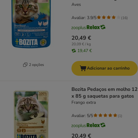
Aves
Avaliar: 3.9/5
(
16
)
20,49 €
20,09 € / kg
19,47 €
2 opções
Adicionar ao carrinho
Bozita Pedaços em molho 12
x 85 g saquetas para gatos
Frango extra
Avaliar: 5/5
(
1
)
20,49 €