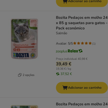
Adicionar ao carrinho
Bozita Pedaços em molho 24
x 85 g saquetas para gatos -
Pack económico
Salmão
Avaliar: 5/5
(
1
)
Preço individual
40,98 €
39,49 €
19,36 € / kg
37,52 €
2 opções
Adicionar ao carrinho
Bozita Pedaços em molho 24