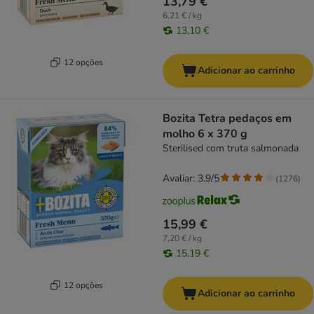
13,79 €
6,21 € / kg
13,10 €
12 opções
Adicionar ao carrinho
Bozita Tetra pedaços em
molho 6 x 370 g
Sterilised com truta salmonada
Avaliar: 3.9/5
(
1276
)
15,99 €
7,20 € / kg
15,19 €
12 opções
Adicionar ao carrinho