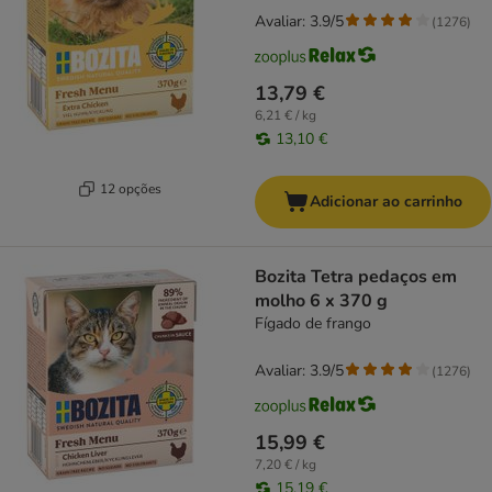
Avaliar: 3.9/5
(
1276
)
13,79 €
6,21 € / kg
13,10 €
12 opções
Adicionar ao carrinho
Bozita Tetra pedaços em
molho 6 x 370 g
Fígado de frango
Avaliar: 3.9/5
(
1276
)
15,99 €
7,20 € / kg
15,19 €