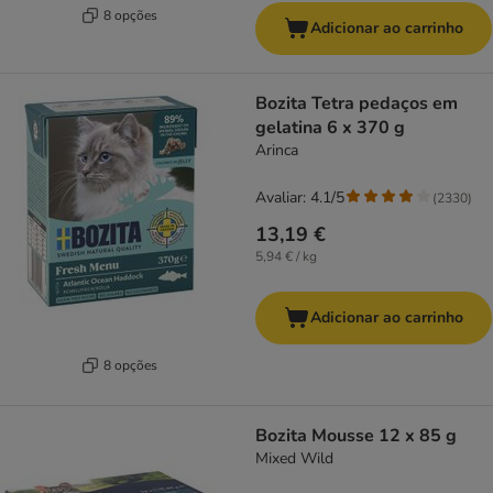
8 opções
Adicionar ao carrinho
Bozita Tetra pedaços em
gelatina 6 x 370 g
Arinca
Avaliar: 4.1/5
(
2330
)
13,19 €
5,94 € / kg
Adicionar ao carrinho
8 opções
Bozita Mousse 12 x 85 g
Mixed Wild