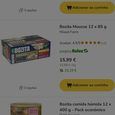
Adicionar ao carrinho
3 opções
Bozita Mousse 12 x 85 g
Mixed Farm
Avaliar: 4.5/5
(
12
)
15,99 €
15,68 € / kg
15,19 €
Adicionar ao carrinho
3 opções
Bozita comida húmida 12 x
400 g - Pack económico