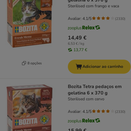
gelatina 6 x 370 g
Sterilised com frango e vaca
Avaliar: 4.1/5
(
2330
)
14,49 €
6,53 € / kg
13,77 €
8 opções
Adicionar ao carrinho
Bozita Tetra pedaços em
gelatina 6 x 370 g
Sterilised com cervo
Avaliar: 4.1/5
(
2330
)
15,99 €