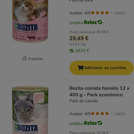
Patê de vaca
Avaliar: 4/5
(
2407
)
Preço individual
30,98 €
29,49 €
6,14 € / kg
28,02 €
4 opções
Adicionar ao carrinho
Bozita comida húmida 12 x
400 g - Pack económico
Patê de salmão
Avaliar: 4/5
(
2407
)
Preço individual
30,98 €