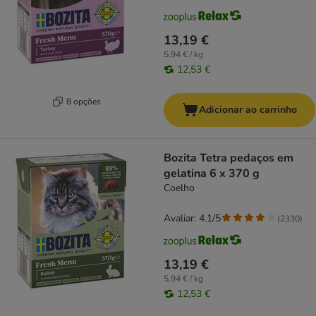
13,19 €
5,94 € / kg
12,53 €
8 opções
Adicionar ao carrinho
Bozita Tetra pedaços em
gelatina 6 x 370 g
Coelho
Avaliar: 4.1/5
(
2330
)
13,19 €
5,94 € / kg
12,53 €