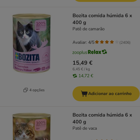
Bozita comida húmida 6 x
400 g
Patê de camarão
Avaliar: 4/5
(
2406
)
15,49 €
6,45 € / kg
14,72 €
4 opções
Adicionar ao carrinho
Bozita comida húmida 6 x
400 g
Patê de vaca