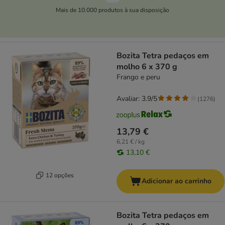
Mais de 10.000 produtos à sua disposição
Bozita Tetra pedaços em
molho 6 x 370 g
Frango e peru
Avaliar: 3.9/5
(
1276
)
13,79 €
6,21 € / kg
13,10 €
12 opções
Adicionar ao carrinho
Bozita Tetra pedaços em