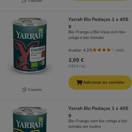
3 opções
Yarrah Bio Pedaços 1 x 405
g
Bio-Frango e Bio-Vaca com bio-
urtiga e bio-tomate
Avaliar: 4.2/5
(
899
)
3,99 €
9,85 € / kg
Adicionar ao carrinho
3 opções
Yarrah Bio Pedaços 1 x 405
g
Bio-Frango com bio-urtiga e bio-
tomate em molho