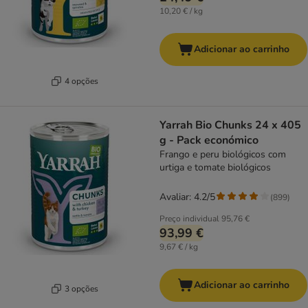
10,20 € / kg
Adicionar ao carrinho
4 opções
Yarrah Bio Chunks 24 x 405
g - Pack económico
Frango e peru biológicos com
urtiga e tomate biológicos
Avaliar: 4.2/5
(
899
)
Preço individual
95,76 €
93,99 €
9,67 € / kg
Adicionar ao carrinho
3 opções