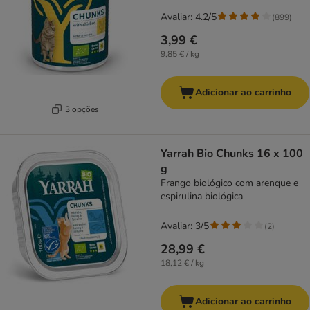
Avaliar: 4.2/5
(
899
)
3,99 €
9,85 € / kg
Adicionar ao carrinho
3 opções
Yarrah Bio Chunks 16 x 100
g
Frango biológico com arenque e
espirulina biológica
Avaliar: 3/5
(
2
)
28,99 €
18,12 € / kg
Adicionar ao carrinho