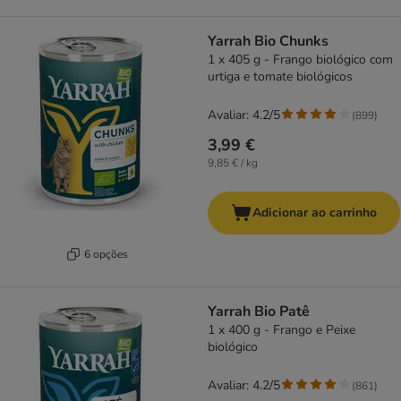
Yarrah Bio Chunks
1 x 405 g - Frango biológico com
urtiga e tomate biológicos
Avaliar: 4.2/5
(
899
)
3,99 €
9,85 € / kg
Adicionar ao carrinho
6 opções
Yarrah Bio Patê
1 x 400 g - Frango e Peixe
biológico
Avaliar: 4.2/5
(
861
)