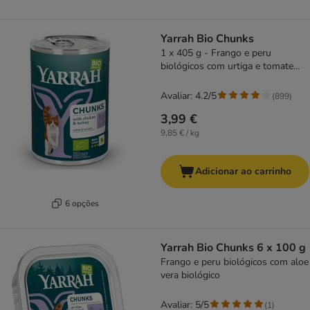
Yarrah Bio Chunks
1 x 405 g - Frango e peru
biológicos com urtiga e tomate
biológicos
Avaliar: 4.2/5
(
899
)
3,99 €
9,85 € / kg
Adicionar ao carrinho
6 opções
Yarrah Bio Chunks 6 x 100 g
Frango e peru biológicos com aloe
vera biológico
Avaliar: 5/5
(
1
)