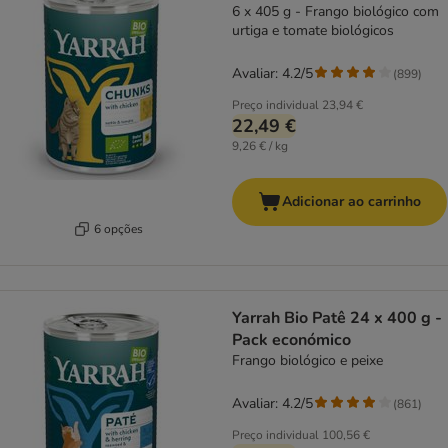
6 x 405 g - Frango biológico com
urtiga e tomate biológicos
Avaliar: 4.2/5
(
899
)
Preço individual
23,94 €
22,49 €
9,26 € / kg
Adicionar ao carrinho
6 opções
Yarrah Bio Patê 24 x 400 g -
Pack económico
Frango biológico e peixe
Avaliar: 4.2/5
(
861
)
Preço individual
100,56 €