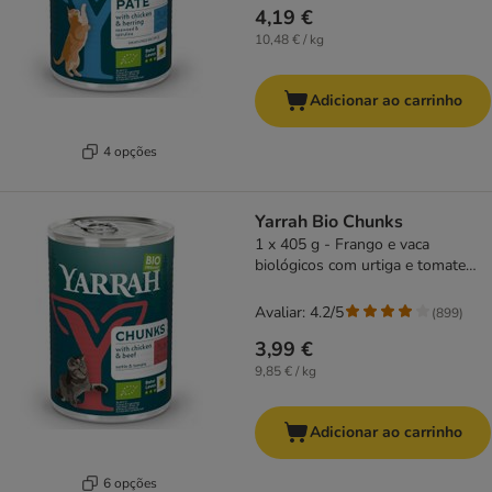
4,19 €
10,48 € / kg
Adicionar ao carrinho
4 opções
Yarrah Bio Chunks
1 x 405 g - Frango e vaca
biológicos com urtiga e tomate
biológicos
Avaliar: 4.2/5
(
899
)
3,99 €
9,85 € / kg
Adicionar ao carrinho
6 opções