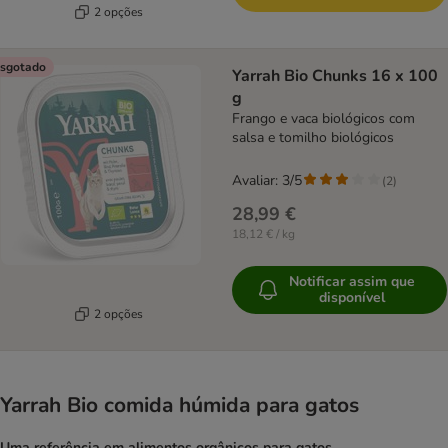
2 opções
sgotado
Yarrah Bio Chunks 16 x 100
g
Frango e vaca biológicos com
salsa e tomilho biológicos
Avaliar: 3/5
(
2
)
28,99 €
18,12 € / kg
Notificar assim que
disponível
2 opções
Yarrah Bio comida húmida para gatos
Uma referência em alimentos orgânicos para gatos