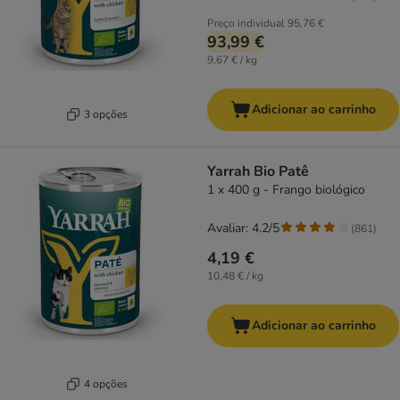
Preço individual
95,76 €
93,99 €
9,67 € / kg
Adicionar ao carrinho
3 opções
Yarrah Bio Patê
1 x 400 g - Frango biológico
Avaliar: 4.2/5
(
861
)
4,19 €
10,48 € / kg
Adicionar ao carrinho
4 opções