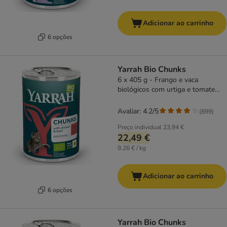
Adicionar ao carrinho
6 opções
Yarrah Bio Chunks
6 x 405 g - Frango e vaca
biológicos com urtiga e tomate
biológicos
Avaliar: 4.2/5
(
899
)
Preço individual
23,94 €
22,49 €
9,26 € / kg
Adicionar ao carrinho
6 opções
Yarrah Bio Chunks