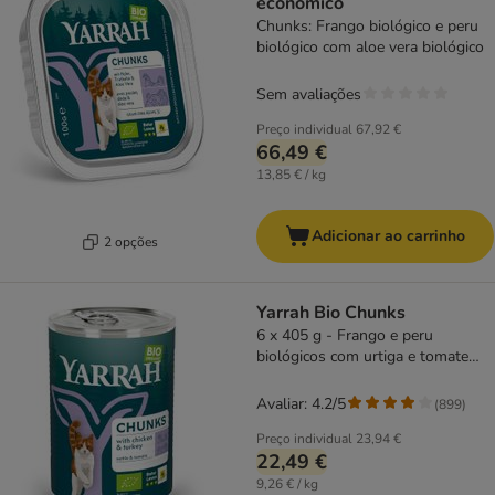
económico
Chunks: Frango biológico e peru
biológico com aloe vera biológico
Sem avaliações
Preço individual
67,92 €
66,49 €
13,85 € / kg
Adicionar ao carrinho
2 opções
Yarrah Bio Chunks
6 x 405 g - Frango e peru
biológicos com urtiga e tomate
biológicos
Avaliar: 4.2/5
(
899
)
Preço individual
23,94 €
22,49 €
9,26 € / kg