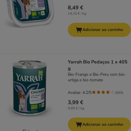
8,49 €
14,15 € / kg
Adicionar ao carrinho
Yarrah Bio Pedaços 1 x 405
g
Bio-Frango e Bio-Peru com bio-
urtiga e bio-tomate
Avaliar: 4.2/5
(
899
)
3,99 €
9,85 € / kg
Adicionar ao carrinho