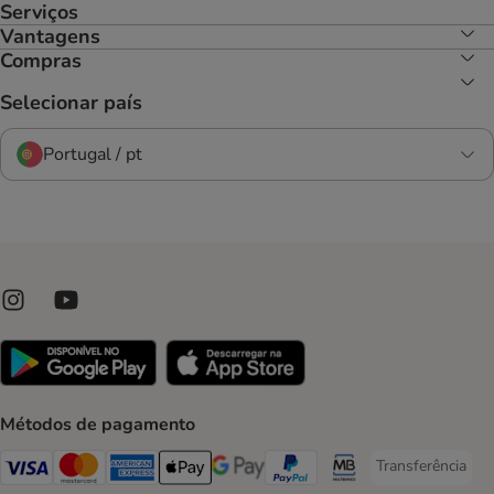
Serviços
Vantagens
Compras
Selecionar país
Portugal / pt
Métodos de pagamento
Transferência
Transferência P
Visa Payment Method
Mastercard Payment Method
American Express Payment Method
Apple Pay Payment Method
Google Pay Payment Method
PayPal Payment Method
Multibanco Payment Met