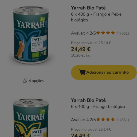
Yarrah Bio Patê
6 x 400 g - Frango e Peixe
biológico
Avaliar: 4.2/5
(
861
)
Preço individual
25,14 €
24,49 €
10,20 € / kg
Adicionar ao carrinho
4 opções
Yarrah Bio Patê
6 x 400 g - Frango biológico
Avaliar: 4.2/5
(
861
)
Preço individual
25,14 €
24,49 €