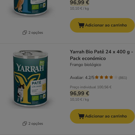
96,99 €
10,10 € / kg
Adicionar ao carrinho
2 opções
Yarrah Bio Patê 24 x 400 g -
Pack económico
Frango biológico
Avaliar: 4.2/5
(
861
)
Preço individual
100,56 €
96,99 €
10,10 € / kg
Adicionar ao carrinho
2 opções