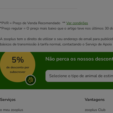
JosiCat
Kattovit
Kitekat
KITTY Cat
*PVR = Preço de Venda Recomendado **
Ver condições
Leonardo
*Preço regular = O preço mais baixo que o artigo teve nos últimos 30 di
LifeCat
A zooplus tem o direito de utilizar o seu endereço de email para publi
Lily's Kitchen
básicos de transmissão à tarifa normal, contactando o Serviço de Apoi
Lucky Lou
MAC´s
5%
Não perca os nossos descont
MERA
Miamor
de desconto por
MjAMjAM
subscrever
Selecione o tipo de animal de esti
Natural Trainer
Nature's Variety
Nutrivet
Pawsome
Serviços
Vantagens
Forza10
o meu zooplus
zooplus Club
Hardys