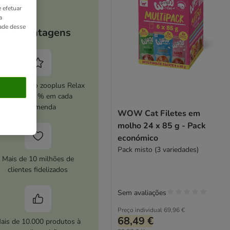
 efetuar
a
dade desse
As vantagens
ive o serviço zooplus Relax
e poupe 5 % em cada
encomenda
WOW Cat Filetes em
molho 24 x 85 g - Pack
económico
Pack misto (3 variedades)
Mais de 10 milhões de
clientes fidelizados
Sem avaliações
Preço individual
69,96 €
68,49 €
ais de 10.000 produtos à