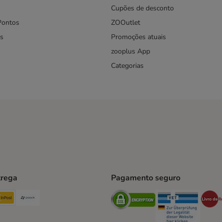
Cupões de desconto
Pontos
ZOOutlet
s
Promoções atuais
zooplus App
Categorias
trega
Pagamento seguro
ping Method
TExpress Shipping Method
InPost Shipping Method
Paack Shipping Method
Security
Securit
hod