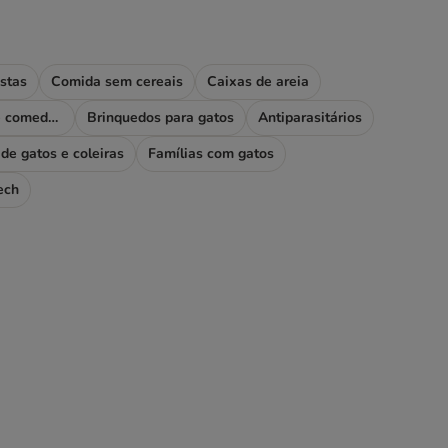
stas
Comida sem cereais
Caixas de areia
Fontes, bebedouros e comedouros
Brinquedos para gatos
Antiparasitários
de gatos e coleiras
Famílias com gatos
ech