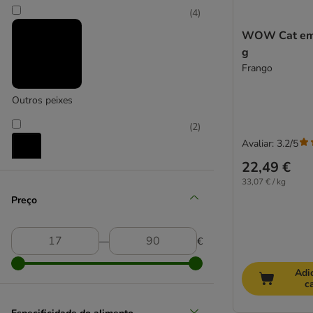
Beaphar
(
4
)
Best Nature
WOW Cat em 
Bozita
g
Butcher's
Frango
Catessy
Cat Chow
Outros peixes
Catit
(
2
)
Cat's Love
Avaliar: 3.2/5
catz finefood
Concept for Life
22,49 €
Peru
Concept for Life Veterinary Diet
33,07 € / kg
Cosma
Preço
(
4
)
Cosma Nature
Crave
―
€
Disugual
Salmão
Dogs'n Tiger
Adi
c
Dolina Noteci
(
4
)
Encore