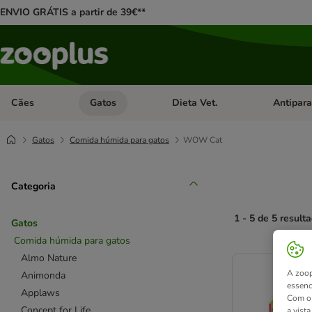
ENVIO GRÁTIS a partir de 39€**
Cães
Gatos
Dieta Vet.
Antipara
Abrir menu de categoria: Cães
Abrir menu de categoria: Gatos
Abrir menu 
Gatos
Comida húmida para gatos
WOW Cat
Categoria
1 - 5 de 5 result
Gatos
Comida húmida para gatos
product items ha
Almo Nature
A zoop
Animonda
essenc
Applaws
Com o 
Concept for Life
a vist