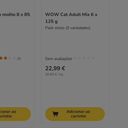
molho 8 x 85
WOW Cat Adult Mix 6 x
125 g
Pack misto (3 variedades)
Sem avaliações
(
9
)
22,99 €
30,65 € / kg
cionar ao
Adicionar ao
arrinho
carrinho