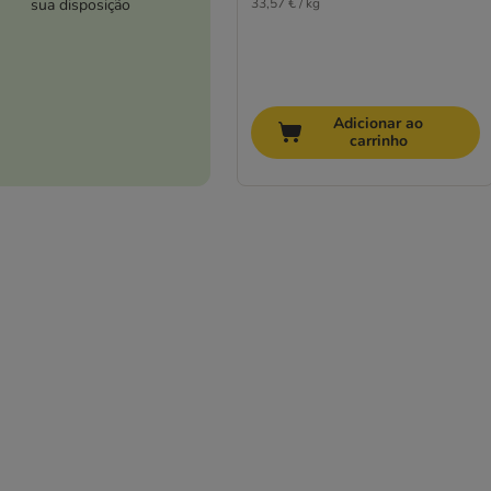
sua disposição
33,57 € / kg
Adicionar ao
carrinho