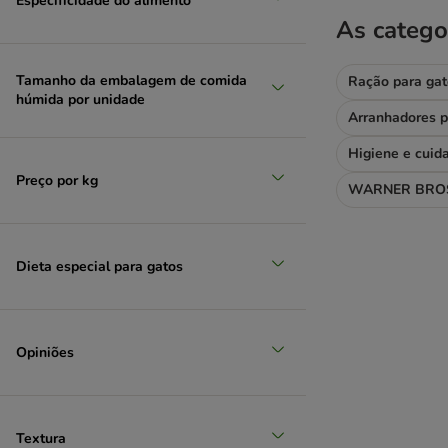
Especificidade do alimento
Felix
As catego
Feringa
Fitmin
Vaca e vitela
Tamanho da embalagem de comida
Ração para gat
Gourmet Especialidades
húmida por unidade
Gourmet Gold
Arranhadores p
GranataPet
Higiene e cuid
GRAU
Preço por kg
Greenwoods
WARNER BROS
Green Petfood
Happy Cat
Herrmann's
Dieta especial para gatos
Hill's Ideal Balance
Hill's Science Plan
Hill's Prescription Diet
Opiniões
IAMS
Integra Protect
James Wellbeloved
Josera
Textura