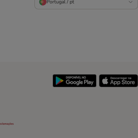
Portugal / pt
y
Security