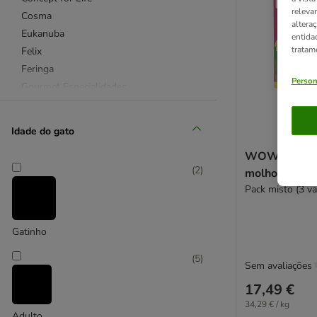
releva
Cosma
altera
Eukanuba
entida
tratam
Felix
Feringa
Person
Gourmet Especialidades
Gourmet Gold
Hill's Science Plan
Idade do gato
Royal Canin Feline
WOW Cat Fil
Sanabelle
(
2
)
molho 6 x 85
Schesir
Pack misto (3 va
Sheba
Wild Freedom
Whiskas
Gatinho
(
5
)
Affinity Advance Veterinary Diets
Sem avaliações
Concept for Life Veterinary Diet
17,49 €
Hill's Prescription Diet
34,29 € / kg
Adulto