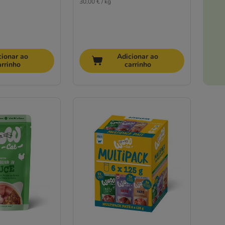
30,00 € / kg
cionar ao
Adicionar ao
arrinho
carrinho