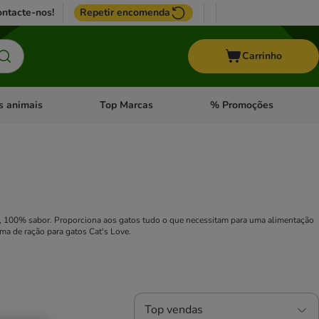
ntacte-nos!
Repetir encomenda
Carrinho
s animais
Top Marcas
% Promoções
ores
nu de categoria: Pássaros
Abrir menu de categoria: Outros animais
Abrir menu de categoria: T
 100% sabor. Proporciona aos gatos tudo o que necessitam para uma alimentação
a de ração para gatos Cat's Love.
Top vendas