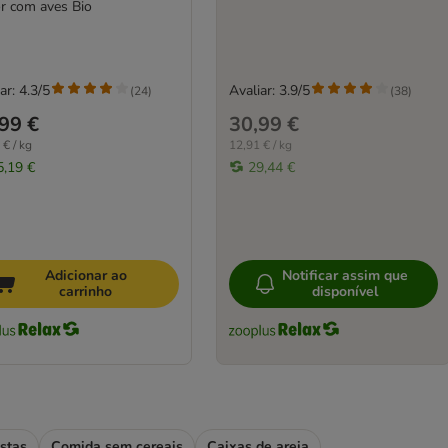
Junior com aves Bio
ar: 4.3/5
Avaliar: 3.9/5
(
24
)
(
38
)
99 €
30,99 €
 € / kg
12,91 € / kg
5,19 €
29,44 €
Adicionar ao
Notificar assim que
carrinho
disponível
stas
Comida sem cereais
Caixas de areia