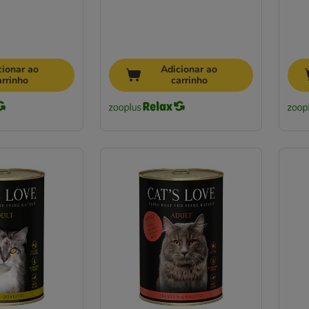
cionar ao
Adicionar ao
arrinho
carrinho