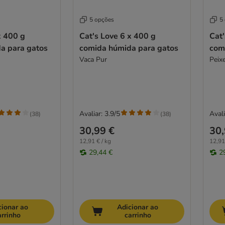
5 opções
5
x 400 g
Cat's Love 6 x 400 g
Cat'
a para gatos
comida húmida para gatos
com
Vaca Pur
Peix
Avaliar: 3.9/5
Avali
(
38
)
(
38
)
30,99 €
30,
12,91 € / kg
12,91
29,44 €
2
cionar ao
Adicionar ao
arrinho
carrinho