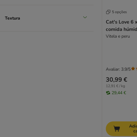
JosiCat
Kattovit
5 opções
Textura
Kitekat
Cat's Love 6 
KITTY Cat
comida húmid
Leonardo
Vitela e peru
LifeCat
Lily's Kitchen
Lucky Lou
MAC´s
Avaliar: 3.9/5
MERA
30,99 €
Miamor
12,91 € / kg
MjAMjAM
29,44 €
Natural Trainer
Nature's Variety
Nutrivet
Pawsome
Forza10
Adi
c
Hardys