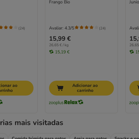
Frango Bio
Avaliar: 4.3/5
Avali
(
24
)
(
24
)
15,99 €
15,
26,65 € / kg
26,65
15,19 €
1
cionar ao
Adicionar ao
arrinho
carrinho
rias mais visitadas
os
Comida húmida para gatos
Areia para gatos
Snacks e pa