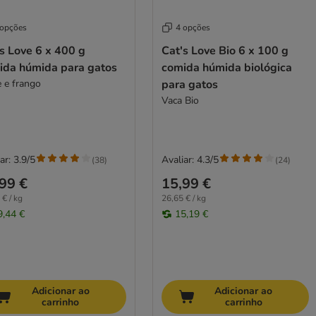
 opções
4 opções
s Love 6 x 400 g
Cat's Love Bio 6 x 100 g
ida húmida para gatos
comida húmida biológica
e e frango
para gatos
Vaca Bio
ar: 3.9/5
Avaliar: 4.3/5
(
38
)
(
24
)
99 €
15,99 €
 € / kg
26,65 € / kg
9,44 €
15,19 €
Adicionar ao
Adicionar ao
carrinho
carrinho