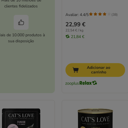
Mais de 10 milhões de
clientes fidelizados
Avaliar: 4.4/5
(
38
)
22,99 €
22,54 € / kg
ais de 10.000 produtos à
21,84 €
sua disposição
Adicionar ao
carrinho