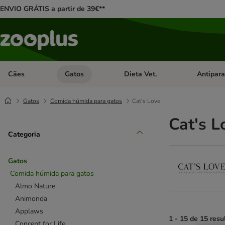
ENVIO GRÁTIS a partir de 39€**
Cães
Gatos
Dieta Vet.
Antipara
Abrir menu de categoria: Cães
Abrir menu de categoria: Gatos
Abrir menu 
Gatos
Comida húmida para gatos
Cat's Love
Cat's L
Categoria
Gatos
Comida húmida para gatos
Almo Nature
Animonda
Applaws
1 - 15 de 15 resu
Concept for Life