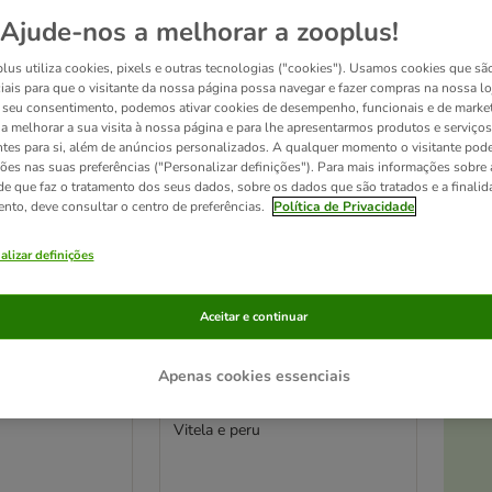
Ajude-nos a melhorar a zooplus!
ve been changed
lus utiliza cookies, pixels e outras tecnologias ("cookies"). Usamos cookies que sã
iais para que o visitante da nossa página possa navegar e fazer compras na nossa lo
seu consentimento, podemos ativar cookies de desempenho, funcionais e de marke
a a melhorar a sua visita à nossa página e para lhe apresentarmos produtos e serviços
ntes para si, além de anúncios personalizados. A qualquer momento o visitante pode
ções nas suas preferências ("Personalizar definições"). Para mais informações sobre 
de que faz o tratamento dos seus dados, sobre os dados que são tratados e a finali
ento, deve consultar o centro de preferências.
Política de Privacidade
alizar definições
Aceitar e continuar
At
6 opções
Apenas cookies essenciais
 x 85 g
Cat's Love 12 x 85 g
a para gatos
comida húmida para gatos
Vitela e peru