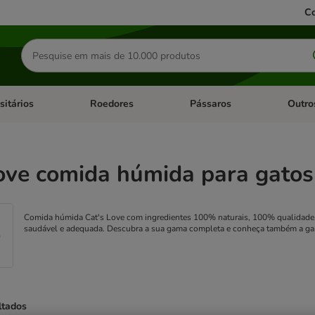
Co
Pesquisar
produtos
sitários
Roedores
Pássaros
Outro
de categoria: Dieta Vet.
Abrir menu de categoria: Antiparasitários
Abrir menu de categoria: Roed
Abrir me
ove comida húmida para gatos
Comida húmida Cat's Love com ingredientes 100% naturais, 100% qualidade,
saudável e adequada. Descubra a sua gama completa e conheça também a gam
ltados