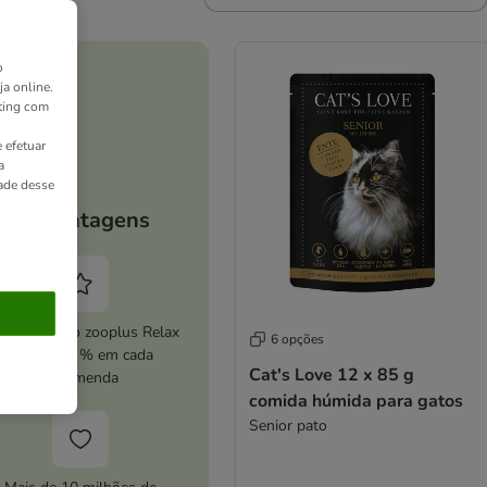
o
ja online.
ting com
 efetuar
a
dade desse
As vantagens
ive o serviço zooplus Relax
6 opções
e poupe 5 % em cada
Cat's Love 12 x 85 g
encomenda
comida húmida para gatos
Senior pato