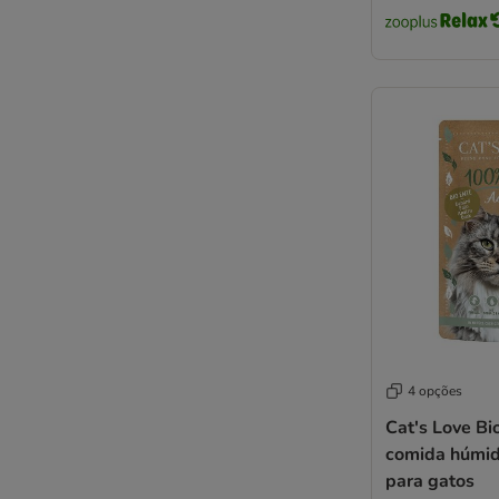
Perfect Fit
Porta 21
Carnilove
PrimaCat
Pro Plan
Pro Plan Veterinary Diets
Pure Nature
Purina ONE
Purizon
Rafi
Rosie's Farm
Royal Canin Feline
Royal Canin Veterinary
Sheba
4 opções
Schesir
Cat's Love Bi
Schmusy
comida húmid
ShinyCat
para gatos
Smilla