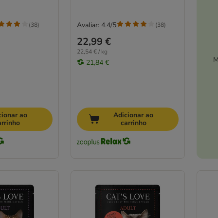
Avaliar: 4.4/5
(
38
)
(
38
)
22,99 €
22,54 € / kg
M
21,84 €
cionar ao
Adicionar ao
arrinho
carrinho