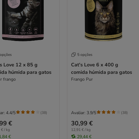
 opções
5 opções
s Love 12 x 85 g
Cat's Love 6 x 400 g
ida húmida para gatos
comida húmida para gatos
or frango
Frango Pur
ar: 4.4/5
Avaliar: 3.9/5
(
38
)
(
38
)
99 €
30,99 €
 € / kg
12,91 € / kg
1,84 €
29,44 €