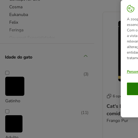
Cosma
product items ha
Eukanuba
A zoop
Felix
essenc
Feringa
Com o 
a vist
Gourmet Especialidades
releva
Gourmet Gold
altera
entida
Hill's Science Plan
Idade do gato
tratam
Royal Canin Feline
Sanabelle
Person
(
3
)
Schesir
Sheba
Wild Freedom
6 opções
Whiskas
Gatinho
Cat's Love 12
(
11
)
comida húmid
Affinity Advance Veterinary Diets
Frango Pur
Concept for Life Veterinary Diet
Hill's Prescription Diet
Adulto