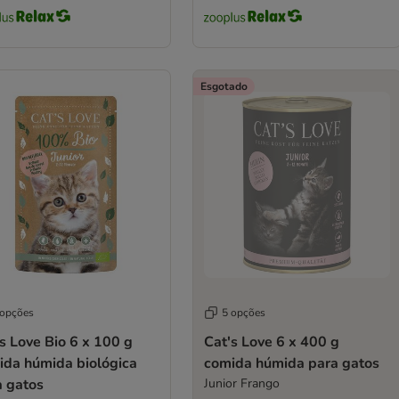
Esgotado
 opções
5 opções
s Love Bio 6 x 100 g
Cat's Love 6 x 400 g
ida húmida biológica
comida húmida para gatos
a gatos
Junior Frango