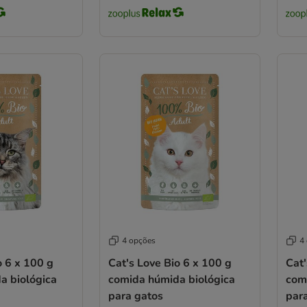
4 opções
4
o 6 x 100 g
Cat's Love Bio 6 x 100 g
Cat'
a biológica
comida húmida biológica
com
para gatos
par