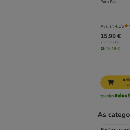
Pato Bio
Smilla Veterinary Diet
Specific Veterinary Diet
STRAYZ
Stuzzy Saquetas
Avaliar: 4.3/5
Super Benek
15,99 €
Terra Felis
26,65 € / kg
Thrive
15,19 €
Tigeria
Venandi Animal
Vitakraft
Whiskas
Adi
Wild Freedom
c
Wiejska Zagroda
WOW Cat
Yarrah Bio
As catego
zooplus Bio
Ofertas especiais
Ração para gat