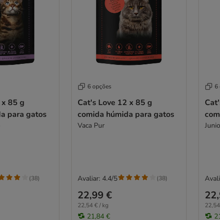
6 opções
6
 x 85 g
Cat's Love 12 x 85 g
Cat'
a para gatos
comida húmida para gatos
com
o
Vaca Pur
Juni
Avaliar: 4.4/5
Avali
(
38
)
(
38
)
22,99 €
22,
22,54 € / kg
22,54
21,84 €
2