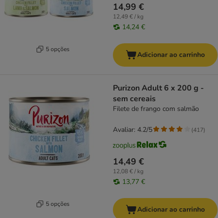
14,99 €
12,49 € / kg
14,24 €
5 opções
Adicionar ao carrinho
Purizon Adult 6 x 200 g -
sem cereais
Filete de frango com salmão
Avaliar: 4.2/5
(
417
)
14,49 €
12,08 € / kg
13,77 €
5 opções
Adicionar ao carrinho