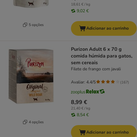
18,61 € / kg
9,02 €
5 opções
Adicionar ao carrinho
Purizon Adult 6 x 70 g
comida húmida para gatos,
sem cereais
Filete de frango com javali
Avaliar: 4.4/5
(
167
)
8,99 €
21,40 € / kg
8,54 €
4 opções
Adicionar ao carrinho