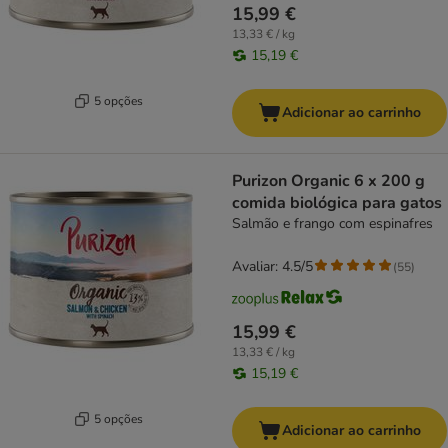
15,99 €
13,33 € / kg
15,19 €
5 opções
Adicionar ao carrinho
Purizon Organic 6 x 200 g
comida biológica para gatos
Salmão e frango com espinafres
Avaliar: 4.5/5
(
55
)
15,99 €
13,33 € / kg
15,19 €
5 opções
Adicionar ao carrinho