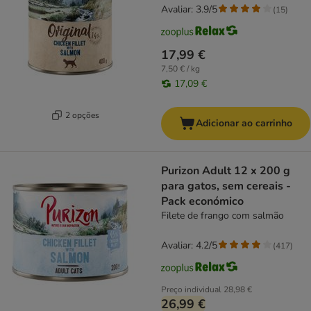
Avaliar: 3.9/5
(
15
)
17,99 €
7,50 € / kg
17,09 €
2 opções
Adicionar ao carrinho
Purizon Adult 12 x 200 g
para gatos, sem cereais -
Pack económico
Filete de frango com salmão
Avaliar: 4.2/5
(
417
)
Preço individual
28,98 €
26,99 €