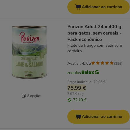
Adicionar ao carrinho
Purizon Adult 24 x 400 g
para gatos, sem cereais -
Pack económico
Filete de frango com salmão e
cordeiro
Avaliar: 4.7/5
(
256
)
Preço individual
79,96 €
75,99 €
7,92 € / kg
8 opções
72,19 €
Adicionar ao carrinho