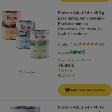
Purizon Adult 24 x 400 g
para gatos, sem cereais -
Pack económico
Pack misto (12 x salmão, 6 x
javali, 6 x cordeiro)
Avaliar: 4.7/5
(
256
)
Preço individual
79,96 €
75,99 €
7,92 € / kg
8 opções
72,19 €
Adicionar ao carrinho
Purizon Adult 24 x 400 g