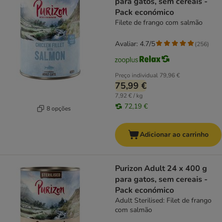
para gatos, sem cereais -
Pack económico
Filete de frango com salmão
Avaliar: 4.7/5
(
256
)
Preço individual
79,96 €
75,99 €
7,92 € / kg
72,19 €
8 opções
Adicionar ao carrinho
Purizon Adult 24 x 400 g
para gatos, sem cereais -
Pack económico
Adult Sterilised: Filet de frango
com salmão