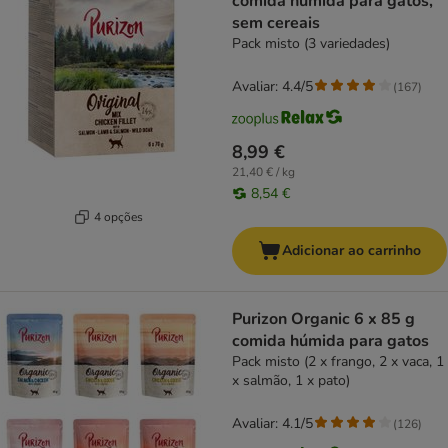
comida húmida para gatos,
sem cereais
Pack misto (3 variedades)
Avaliar: 4.4/5
(
167
)
8,99 €
21,40 € / kg
8,54 €
4 opções
Adicionar ao carrinho
Purizon Organic 6 x 85 g
comida húmida para gatos
Pack misto (2 x frango, 2 x vaca, 1
x salmão, 1 x pato)
Avaliar: 4.1/5
(
126
)