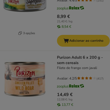
Avaliar: 4.4/5
(
151
)
8,99 €
21,40 € / kg
8,54 €
3 opções
Adicionar ao carrinho
Purizon Adult 6 x 200 g -
sem cereais
Filete de frango com javali
Avaliar: 4.2/5
(
417
)
14,49 €
12,08 € / kg
13,77 €