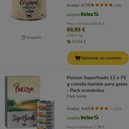
Avaliar: 4.7/5
(
256
)
Preço individual
69,96 €
66,99 €
6,98 € / kg
8 opções
63,64 €
Adicionar ao carrinho
Purizon Superfoods 12 x 70
g comida húmida para gatos
- Pack económico
Pack misto
Avaliar: 4.4/5
(
152
)
Preço individual
17,98 €