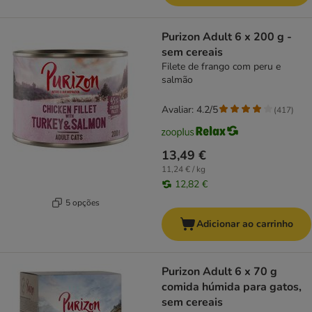
Purizon Adult 6 x 200 g -
sem cereais
Filete de frango com peru e
salmão
Avaliar: 4.2/5
(
417
)
13,49 €
11,24 € / kg
12,82 €
5 opções
Adicionar ao carrinho
Purizon Adult 6 x 70 g
comida húmida para gatos,
sem cereais