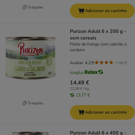
5 opções
Adicionar ao carrinho
Purizon Adult 6 x 200 g -
sem cereais
Filete de frango com salmão e
cordeiro
Avaliar: 4.2/5
(
417
)
14,49 €
12,08 € / kg
13,77 €
5 opções
Adicionar ao carrinho
Purizon Adult 6 x 400 g -