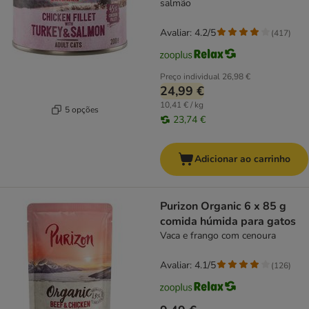
salmão
Avaliar: 4.2/5
(
417
)
Preço individual
26,98 €
24,99 €
10,41 € / kg
5 opções
23,74 €
Adicionar ao carrinho
Purizon Organic 6 x 85 g
comida húmida para gatos
Vaca e frango com cenoura
Avaliar: 4.1/5
(
126
)