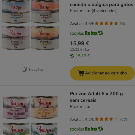
comida biológica para gatos
Pack misto (4 variedades)
Avaliar: 4.5/5
(
55
)
15,99 €
13,33 € / kg
15,19 €
5 opções
Adicionar ao carrinho
Purizon Adult 6 x 200 g -
sem cereais
Pack misto
Avaliar: 4.2/5
(
417
)