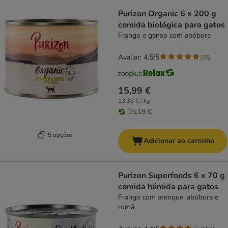
Purizon Organic 6 x 200 g
comida biológica para gatos
Frango e ganso com abóbora
Avaliar: 4.5/5
(
55
)
15,99 €
13,33 € / kg
15,19 €
5 opções
Adicionar ao carrinho
Purizon Superfoods 6 x 70 g
comida húmida para gatos
Frango com arenque, abóbora e
romã