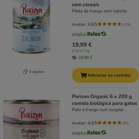
sem cereais
Filete de frango com salmão
Avaliar: 4.6/5
(
376
)
19,99 €
8,33 € / kg
18,99 €
4 opções
Adicionar ao carrinho
Purizon Organic 6 x 200 g
comida biológica para gatos
Pato e frango com curgete
Avaliar: 4.5/5
(
55
)