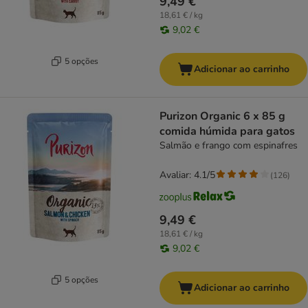
9,49 €
18,61 € / kg
9,02 €
5 opções
Adicionar ao carrinho
Purizon Organic 6 x 85 g
comida húmida para gatos
Salmão e frango com espinafres
Avaliar: 4.1/5
(
126
)
9,49 €
18,61 € / kg
9,02 €
5 opções
Adicionar ao carrinho