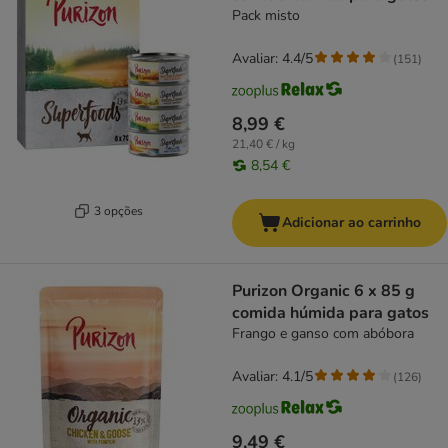
Pack misto
Avaliar: 4.4/5
(
151
)
8,99 €
21,40 € / kg
8,54 €
3 opções
Adicionar ao carrinho
Purizon Organic 6 x 85 g
comida húmida para gatos
Frango e ganso com abóbora
Avaliar: 4.1/5
(
126
)
9,49 €