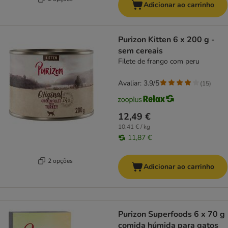
Adicionar ao carrinho
Purizon Kitten 6 x 200 g -
sem cereais
Filete de frango com peru
Avaliar: 3.9/5
(
15
)
12,49 €
10,41 € / kg
11,87 €
2 opções
Adicionar ao carrinho
Purizon Superfoods 6 x 70 g
comida húmida para gatos