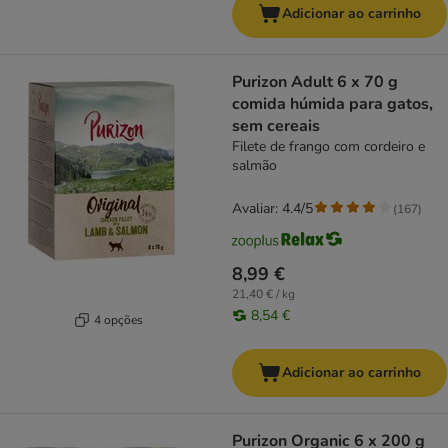
Adicionar ao carrinho
Purizon Adult 6 x 70 g
comida húmida para gatos,
sem cereais
Filete de frango com cordeiro e
salmão
Avaliar: 4.4/5
(
167
)
8,99 €
21,40 € / kg
8,54 €
4 opções
Adicionar ao carrinho
Purizon Organic 6 x 200 g