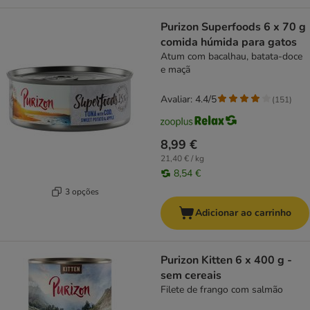
Purizon Superfoods 6 x 70 g
comida húmida para gatos
Atum com bacalhau, batata-doce
e maçã
Avaliar: 4.4/5
(
151
)
8,99 €
21,40 € / kg
8,54 €
3 opções
Adicionar ao carrinho
Purizon Kitten 6 x 400 g -
sem cereais
Filete de frango com salmão