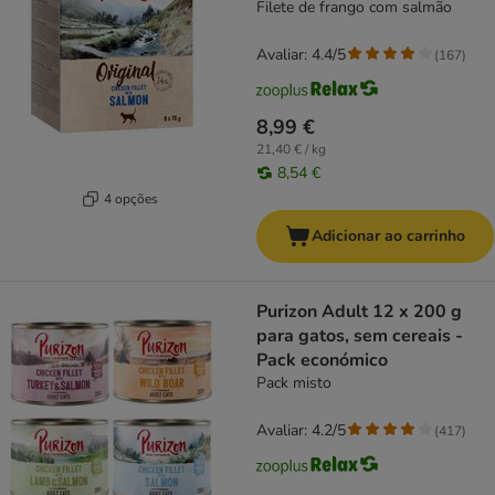
Filete de frango com salmão
Avaliar: 4.4/5
(
167
)
8,99 €
21,40 € / kg
8,54 €
4 opções
Adicionar ao carrinho
Purizon Adult 12 x 200 g
para gatos, sem cereais -
Pack económico
Pack misto
Avaliar: 4.2/5
(
417
)