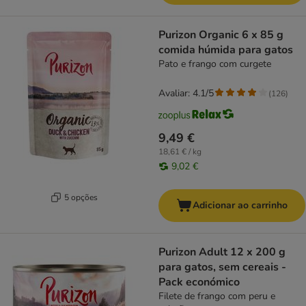
Purizon Organic 6 x 85 g
comida húmida para gatos
Pato e frango com curgete
Avaliar: 4.1/5
(
126
)
9,49 €
18,61 € / kg
9,02 €
5 opções
Adicionar ao carrinho
Purizon Adult 12 x 200 g
para gatos, sem cereais -
Pack económico
Filete de frango com peru e