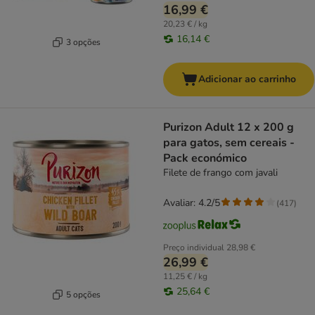
16,99 €
20,23 € / kg
16,14 €
3 opções
Adicionar ao carrinho
Purizon Adult 12 x 200 g
para gatos, sem cereais -
Pack económico
Filete de frango com javali
Avaliar: 4.2/5
(
417
)
Preço individual
28,98 €
26,99 €
11,25 € / kg
25,64 €
5 opções