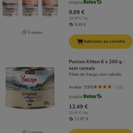
9,99 €
19,59 € / kg
9,49 €
5 opções
Adicionar ao carrinho
Purizon Kitten 6 x 200 g -
sem cereais
Filete de frango com salmão
Avaliar: 3.9/5
(
15
)
12,49 €
10,41 € / kg
11,87 €
2 opções