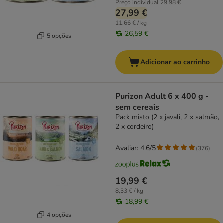
Preço individual
29,98 €
27,99 €
11,66 € / kg
26,59 €
5 opções
Adicionar ao carrinho
Purizon Adult 6 x 400 g -
sem cereais
Pack misto (2 x javali, 2 x salmão,
2 x cordeiro)
Avaliar: 4.6/5
(
376
)
19,99 €
8,33 € / kg
18,99 €
4 opções