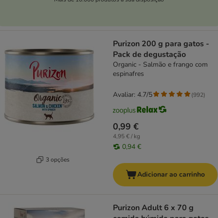
Purizon 200 g para gatos -
Pack de degustação
Organic - Salmão e frango com
espinafres
Avaliar: 4.7/5
(
992
)
0,99 €
4,95 € / kg
0,94 €
3 opções
Adicionar ao carrinho
Purizon Adult 6 x 70 g