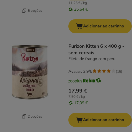
11,25 € / kg
25,64 €
5 opções
Adicionar ao carrinho
Purizon Kitten 6 x 400 g -
sem cereais
Filete de frango com peru
Avaliar: 3.9/5
(
15
)
17,99 €
7,50 € / kg
17,09 €
2 opções
Adicionar ao carrinho