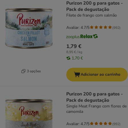
Purizon 200 g para gatos -
Pack de degustação
Filete de frango com salmão
Avaliar: 4.7/5
(
992
)
1,79 €
8,95 € / kg
1,70 €
3 opções
Adicionar ao carrinho
Purizon 200 g para gatos -
Pack de degustação
Single Meat Frango com flores de
camomila
Avaliar: 4.7/5
(
992
)