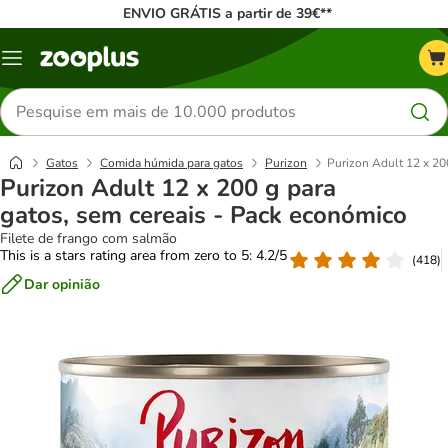
ENVIO GRÁTIS a partir de 39€**
Menu
Pesquisar
produtos
Gatos
Comida húmida para gatos
Purizon
Purizon Adult 12 x 20
Purizon Adult 12 x 200 g para
gatos, sem cereais - Pack económico
Filete de frango com salmão
This is a stars rating area from zero to 5: 4.2/5
(
418
)
Dar opinião