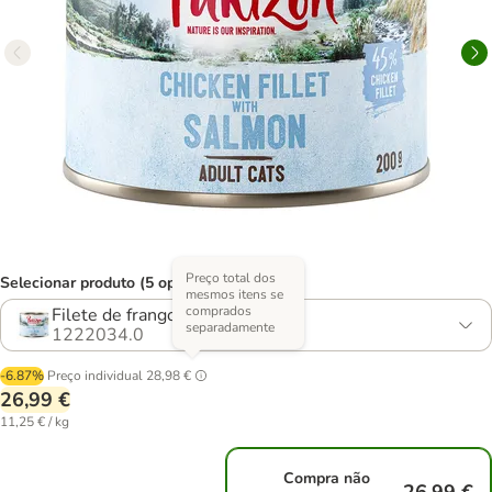
Preço total dos
Selecionar produto (5 opções)
mesmos itens se
comprados
Filete de frango com salmão
separadamente
1222034.0
-6.87%
Preço individual
28,98 €
26,99 €
11,25 € / kg
Compra não