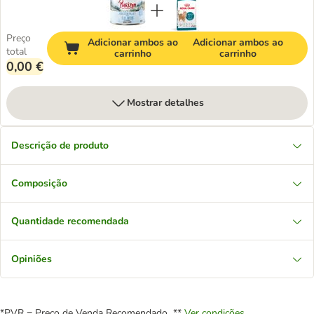
Preço
Adicionar ambos ao
Adicionar ambos ao
total
carrinho
carrinho
0,00 €
Mostrar detalhes
Descrição de produto
Composição
Quantidade recomendada
Opiniões
*PVR = Preço de Venda Recomendado **
Ver condições