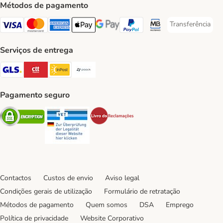
Métodos de pagamento
Transferência
Transferência P
Visa Payment Method
Mastercard Payment Method
American Express Payment Method
Apple Pay Payment Method
Google Pay Payment Method
PayPal Payment Method
Multibanco Payment Met
Serviços de entrega
GLS Shipping Method
CTTExpress Shipping Method
InPost Shipping Method
Paack Shipping Method
Pagamento seguro
Security
Security
Security
Contactos
Custos de envio
Aviso legal
Condições gerais de utilização
Formulário de retratação
Métodos de pagamento
Quem somos
DSA
Emprego
Política de privacidade
Website Corporativo