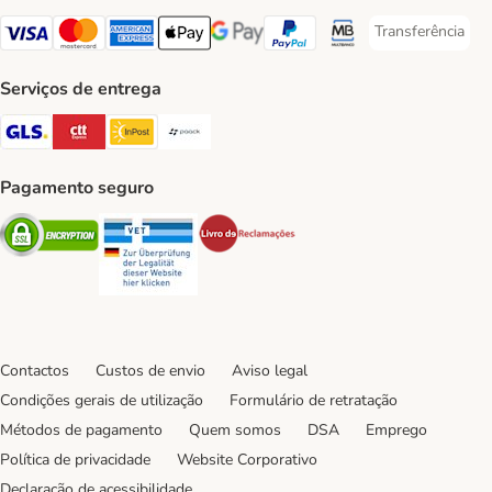
Transferência
Transferência P
Visa Payment Method
Mastercard Payment Method
American Express Payment Method
Apple Pay Payment Method
Google Pay Payment Method
PayPal Payment Method
Multibanco Payment Met
Serviços de entrega
GLS Shipping Method
CTTExpress Shipping Method
InPost Shipping Method
Paack Shipping Method
Pagamento seguro
Security
Security
Security
Contactos
Custos de envio
Aviso legal
Condições gerais de utilização
Formulário de retratação
Métodos de pagamento
Quem somos
DSA
Emprego
Política de privacidade
Website Corporativo
Declaração de acessibilidade