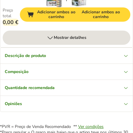
Preço
Adicionar ambos ao
Adicionar ambos ao
total
carrinho
carrinho
0,00 €
Mostrar detalhes
Descrição de produto
Composição
Quantidade recomendada
Opiniões
*PVR = Preço de Venda Recomendado **
Ver condições
*Preço regular = O preço mais baixo que o artigo teve nos últimos 30