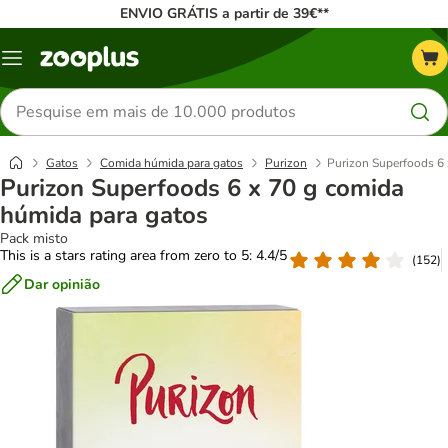
ENVIO GRÁTIS a partir de 39€**
Menu
Pesquisar
produtos
Gatos
Comida húmida para gatos
Purizon
Purizon Superfoods 6 
Purizon Superfoods 6 x 70 g comida
húmida para gatos
Pack misto
This is a stars rating area from zero to 5: 4.4/5
(
152
)
Dar opinião