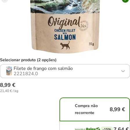
Selecionar produto (2 opções)
Filete de frango com salmão
2221824.0
8,99 €
21,40 € / kg
Compra não
8,99 €
recorrente
7,64 €
-15%