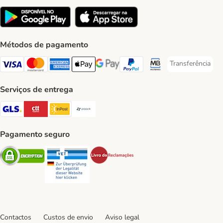
Métodos de pagamento
Transferência
Transferência P
Visa Payment Method
Mastercard Payment Method
American Express Payment Method
Apple Pay Payment Method
Google Pay Payment Method
PayPal Payment Method
Multibanco Payment Met
Serviços de entrega
GLS Shipping Method
CTTExpress Shipping Method
InPost Shipping Method
Paack Shipping Method
Pagamento seguro
Security
Security
Security
Contactos
Custos de envio
Aviso legal