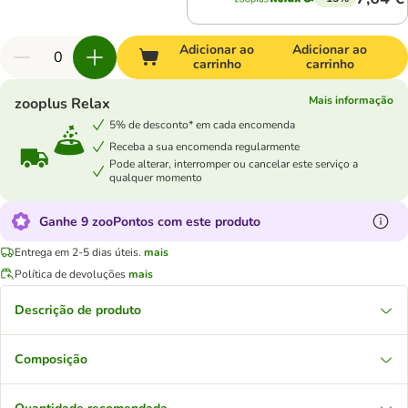
Adicionar ao
Adicionar ao
carrinho
carrinho
Mais informação
zooplus Relax
5% de desconto* em cada encomenda
Receba a sua encomenda regularmente
Pode alterar, interromper ou cancelar este serviço a
qualquer momento
Ganhe 9 zooPontos com este produto
Entrega em 2-5 dias úteis.
mais
Política de devoluções
mais
Descrição de produto
Composição