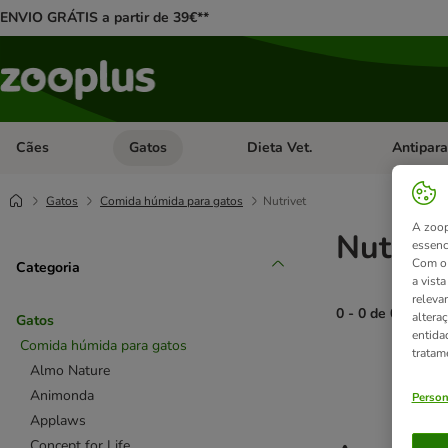
ENVIO GRÁTIS a partir de 39€**
Cães
Gatos
Dieta Vet.
Antipara
Abrir menu de categoria: Cães
Abrir menu de categoria: Gatos
Abrir menu 
Gatos
Comida húmida para gatos
Nutrivet
A zoop
Nutrive
essenc
Com o 
Categoria
a vist
releva
0 - 0 de 0 result
altera
Gatos
entida
Comida húmida para gatos
tratam
product items ha
Almo Nature
Animonda
Person
Applaws
Concept for Life