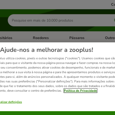
Co
Pesquisar
produtos
sitários
Roedores
Pássaros
Outro
de categoria: Dieta Vet.
Abrir menu de categoria: Antiparasitários
Abrir menu de categoria: Roed
Abrir me
Ajude-nos a melhorar a zooplus!
lus utiliza cookies, pixels e outras tecnologias ("cookies"). Usamos cookies que sã
t comida húmida para gatos
iais para que o visitante da nossa página possa navegar e fazer compras na nossa lo
seu consentimento, podemos ativar cookies de desempenho, funcionais e de marke
a a melhorar a sua visita à nossa página e para lhe apresentarmos produtos e serviços
ntes para si, além de anúncios personalizados. A qualquer momento o visitante pode
ados
ções nas suas preferências ("Personalizar definições"). Para mais informações sobre 
de que faz o tratamento dos seus dados, sobre os dados que são tratados e a finali
ento, deve consultar o centro de preferências.
Política de Privacidade
ve been changed
alizar definições