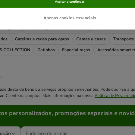
rias mais visitadas
Aceitar e continuar
os
Comida húmida para gatos
Areia para gatos
Snacks e pa
Apenas cookies essenciais
ara gatos
Malte e suplementos alimentares
ados
Gateiras e redes para gatos
Camas e casas
Transporte 
 COLLECTION
Gatinhos
Especial raças
Acessórios smart t
as.
cidade direta de bens ou serviços próprios semelhantes. Pode opor-se a
o ao Cliente da zooplus. Mais informações na nossa
Política de Privacidad
os personalizados, promoções especiais e novid
mação