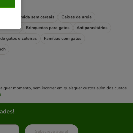
stas
Comida sem cereais
Caixas de areia
Fontes, bebedouros e comedouros
Brinquedos para gatos
Antiparasitários
de gatos e coleiras
Famílias com gatos
ech
 qualquer momento, sem incorrer em quaisquer custos além dos custos
e
ades!
Subscreva agora!