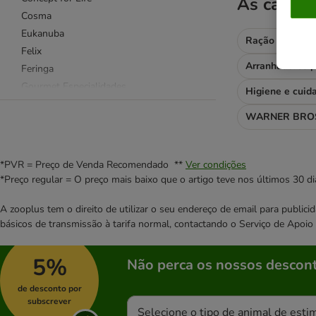
As catego
Cosma
Eukanuba
Ração para gat
Felix
Arranhadores p
Feringa
Gourmet Especialidades
Higiene e cuid
Gourmet Gold
WARNER BROS
Hill's Science Plan
Royal Canin Feline
Sanabelle
*PVR = Preço de Venda Recomendado **
Ver condições
Schesir
*Preço regular = O preço mais baixo que o artigo teve nos últimos 30 di
Sheba
A zooplus tem o direito de utilizar o seu endereço de email para publi
Wild Freedom
básicos de transmissão à tarifa normal, contactando o Serviço de Apoi
Whiskas
5%
Não perca os nossos descont
Affinity Advance Veterinary Diets
Concept for Life Veterinary Diet
de desconto por
Hill's Prescription Diet
subscrever
Selecione o tipo de animal de esti