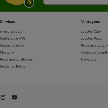
Pro Plan Veterinary Diets
Royal Canin Veterinary
Virbac Veterinary HPM
Serviços
Vantagens
Alimentação mista
Comida sem cereais
o meu zooplus
zooplus Club
Esterilizados
Contactos e FAQ
zooplus Relax
Gatinhos
Custos de envio
Programa de zoo
Sénior
Magazine
Vantagens zooplu
Programa de afiliados
Newsletter
Affinity Advance
Sustentabilidade
Affinity Brekkies
Affinity Ultima
Almo Nature
Alpha Spirit
Specific Veterinary Diet
Animonda
Applaws