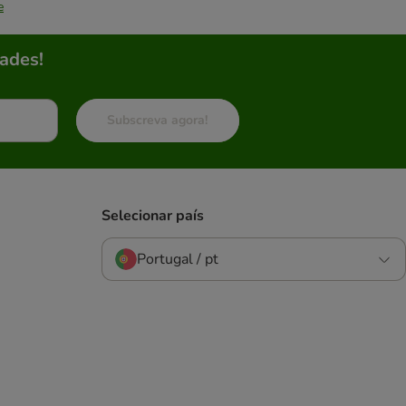
e
ades!
Subscreva agora!
Selecionar país
Portugal / pt