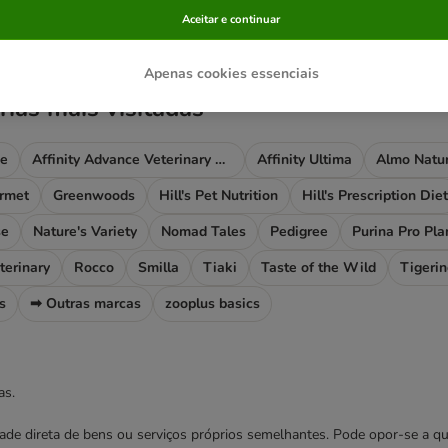
ve been changed
Aceitar e continuar
Apenas cookies essenciais
rias mais visitadas
ce
Affinity Advance Veterinary Diets
Affinity Ultima
Almo Natu
rmet
Greenwoods
Hill's Pet Nutrition
Hill's Prescription Diet
se
Nature's Variety
Nomad Tales
Pedigree
Purina Pro Pla
terinary
Rocco
Smilla
Tiaki
Taste of the Wild
Tigeri
s
➡ Outras marcas
zooplus basics
as.
cidade direta de bens ou serviços próprios semelhantes. Pode opor-se a