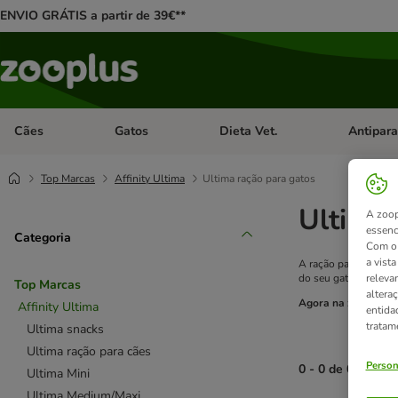
ENVIO GRÁTIS a partir de 39€**
Cães
Gatos
Dieta Vet.
Antipara
Abrir menu de categoria: Cães
Abrir menu de categoria: Gatos
Abrir menu 
Top Marcas
Affinity Ultima
Ultima ração para gatos
Ultima 
A zoop
essenc
Categoria
Com o 
a vist
A ração para gatos U
releva
do seu gato. Ao alime
Top Marcas
altera
Agora na zooplus
es
Affinity Ultima
entida
tratam
Ultima snacks
Ultima ração para cães
Person
0 - 0 de 0 result
Ultima Mini
Ultima Medium/Maxi