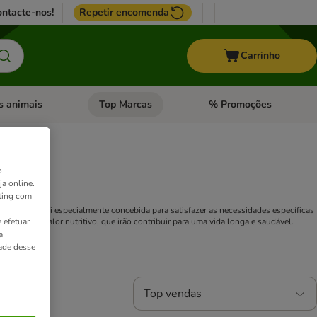
ntacte-nos!
Repetir encomenda
Carrinho
s animais
Top Marcas
% Promoções
ores
nu de categoria: Pássaros
Abrir menu de categoria: Outros animais
Abrir menu de categoria: T
o
ja online.
ting com
. Esta ração foi especialmente concebida para satisfazer as necessidades específicas
 efetuar
eu elevado valor nutritivo, que irão contribuir para uma vida longa e saudável.
a
dade desse
Top vendas