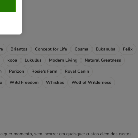
re
Briantos
Concept for Life
Cosma
Eukanuba
Felix
kooa
Lukullus
Modern Living
Natural Greatness
n
Purizon
Rosie's Farm
Royal Canin
no
Wild Freedom
Whiskas
Wolf of Wilderness
 qualquer momento, sem incorrer em quaisquer custos além dos custos