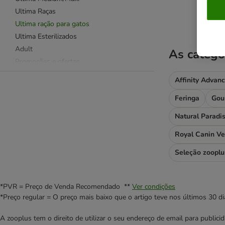
product items ha
Ultima Raças
Ultima ração para gatos
Ultima Esterilizados
Adult
As catego
Promoções e ofertas
Affinity Advan
Feringa
Gou
Natural Paradi
Royal Canin Ve
Seleção zooplu
*PVR = Preço de Venda Recomendado **
Ver condições
*Preço regular = O preço mais baixo que o artigo teve nos últimos 30 di
A zooplus tem o direito de utilizar o seu endereço de email para publi