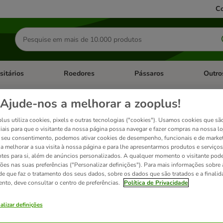
Co
Pesquisar
produtos
sitários
Roedores
Pássaros
Outro
de categoria: Dieta Vet.
Abrir menu de categoria: Antiparasitários
Abrir menu de categoria: Roed
Abrir me
Ajude-nos a melhorar a zooplus!
ração para gatos
lus utiliza cookies, pixels e outras tecnologias ("cookies"). Usamos cookies que sã
iais para que o visitante da nossa página possa navegar e fazer compras na nossa lo
seu consentimento, podemos ativar cookies de desempenho, funcionais e de marke
a a melhorar a sua visita à nossa página e para lhe apresentarmos produtos e serviços
ltima da Affinity constitui uma alimentação equilibrada - muito nutritiva e completa
ntes para si, além de anúncios personalizados. A qualquer momento o visitante pode
ntar o seu gato com Ultima da Affinity, este certamente apreciará os benefícios do s
ções nas suas preferências ("Personalizar definições"). Para mais informações sobre 
tá também disponível
comida húmida da Ultima de Affinity.
de que faz o tratamento dos seus dados, sobre os dados que são tratados e a finali
ento, deve consultar o centro de preferências.
Política de Privacidade
alizar definições
ados